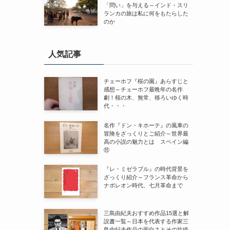
「問い」を与える～インド・スリ
ランカの旅は私に何をもたらした
のか
人気記事
チェーホフ『桜の園』あらすじと
感想～チェーホフ最晩年の名作
劇！桜の木、無常、移ろいゆく時
代・・・
名作『ドン・キホーテ』の風車の
冒険をざっくりとご紹介～世界最
高の小説の魅力とは スペイン編
⑪
『レ・ミゼラブル』の時代背景を
ざっくり紹介～フランス革命から
ナポレオン時代、七月革命まで
三島由紀夫おすすめ作品15選と解
説書一覧～日本を代表する作家三
島由紀夫作品の面白さとその壮絶