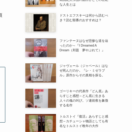
な人生とは
頂
ドストエフスキーは何から読むべ
き？読む順番のおすすめは？
ファンテーヌはなぜ悲惨な道を辿
ったのか～『I Dreamed A
Dream（邦題 夢やぶれて）』
ジャヴェール（ジャベール）はな
ぜ死んだのか。『レ・ミゼラブ
ル』原作からその真相を探る。
ゴーリキーの代表作『どん底』あ
らすじと感想～どん底に生きる
人々の魂の叫び。ソ連前夜を象徴
する名作
トルストイ『復活』あらすじと感
想～カチューシャ物語としても有
名なトルストイ晩年の大作