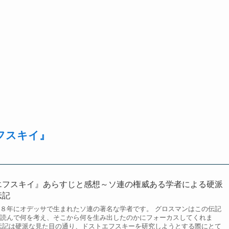
フスキイ』
エフスキイ』あらすじと感想～ソ連の権威ある学者による硬派
伝記
８年にオデッサで生まれたソ連の著名な学者です。 グロスマンはこの伝記
読んで何を考え、そこから何を生み出したのかにフォーカスしてくれま
伝記は硬派な見た目の通り、ドストエフスキーを研究しようとする際にとて