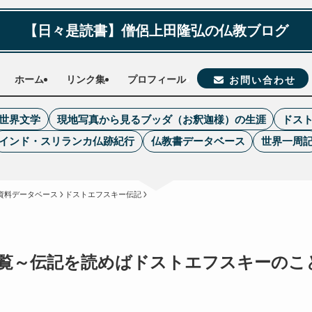
【日々是読書】僧侶上田隆弘の仏教ブログ
ホーム
リンク集
プロフィール
お問い合わせ
世界文学
現地写真から見るブッダ（お釈迦様）の生涯
ドス
インド・スリランカ仏跡紀行
仏教書データベース
世界一周
資料データベース
ドストエフスキー伝記
覧～伝記を読めばドストエフスキーのこ