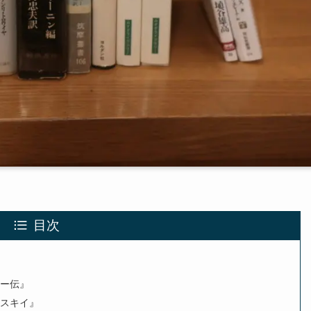
目次
キー伝』
フスキイ』