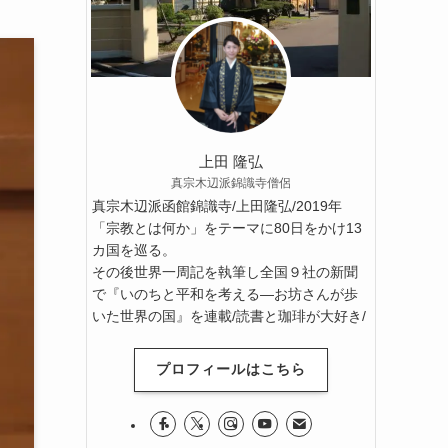
上田 隆弘
真宗木辺派錦識寺僧侶
真宗木辺派函館錦識寺/上田隆弘/2019年
「宗教とは何か」をテーマに80日をかけ13
カ国を巡る。
その後世界一周記を執筆し全国９社の新聞
で『いのちと平和を考える―お坊さんが歩
いた世界の国』を連載/読書と珈琲が大好き/
プロフィールはこちら