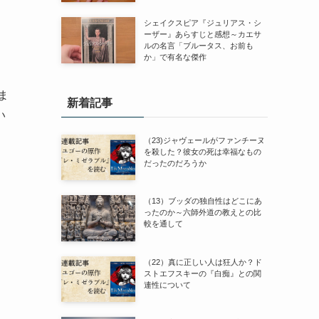
シェイクスピア『ジュリアス・シ
ーザー』あらすじと感想～カエサ
ルの名言「ブルータス、お前も
か」で有名な傑作
ま
新着記事
い
（23)ジャヴェールがファンチーヌ
を殺した？彼女の死は幸福なもの
だったのだろうか
（13）ブッダの独自性はどこにあ
ったのか～六師外道の教えとの比
較を通して
（22）真に正しい人は狂人か？ド
ストエフスキーの『白痴』との関
連性について