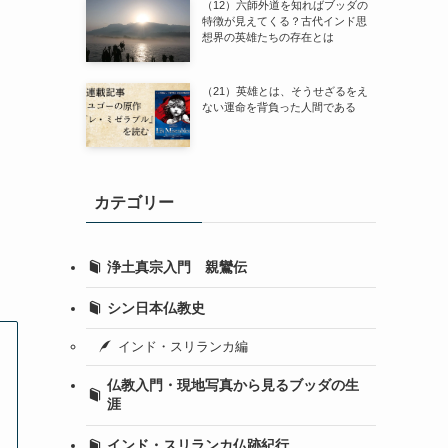
（12）六師外道を知ればブッダの
特徴が見えてくる？古代インド思
想界の英雄たちの存在とは
（21）英雄とは、そうせざるをえ
ない運命を背負った人間である
カテゴリー
浄土真宗入門 親鸞伝
シン日本仏教史
インド・スリランカ編
仏教入門・現地写真から見るブッダの生
涯
インド・スリランカ仏跡紀行