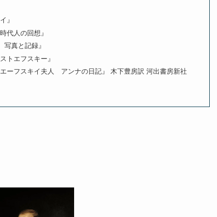
キイ』
同時代人の回想』
 写真と記録』
ドストエフスキー』
エーフスキイ夫人 アンナの日記』 木下豊房訳 河出書房新社