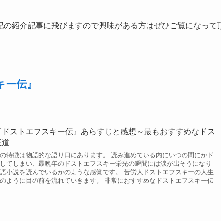
記の紹介記事に飛びますので興味がある方はぜひご覧になって
キー伝』
『ドストエフスキー伝』あらすじと感想～最もおすすめなドス
王道
の特徴は物語的な語り口にあります。 読み進めている内にいつの間にかド
してしまい、最晩年のドストエフスキー栄光の瞬間には涙が出そうになり
語小説を読んでいるかのような感覚です。 苦労人ドストエフスキーの人生
のように目の前を流れていきます。 非常におすすめなドストエフスキー伝