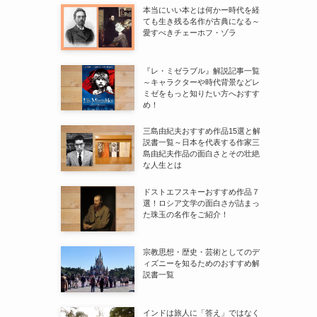
本当にいい本とは何かー時代を経
ても生き残る名作が古典になる～
愛すべきチェーホフ・ゾラ
『レ・ミゼラブル』解説記事一覧
～キャラクターや時代背景などレ
ミゼをもっと知りたい方へおすす
め！
三島由紀夫おすすめ作品15選と解
説書一覧～日本を代表する作家三
島由紀夫作品の面白さとその壮絶
な人生とは
ドストエフスキーおすすめ作品７
選！ロシア文学の面白さが詰まっ
た珠玉の名作をご紹介！
宗教思想・歴史・芸術としてのデ
ィズニーを知るためのおすすめ解
説書一覧
インドは旅人に「答え」ではなく