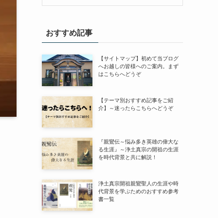
おすすめ記事
【サイトマップ】初めて当ブログ
へお越しの皆様へのご案内。まず
はこちらへどうぞ
【テーマ別おすすめ記事をご紹
介】～迷ったらこちらへどうぞ
『親鸞伝～悩み多き英雄の偉大な
る生涯』～浄土真宗の開祖の生涯
を時代背景と共に解説！
浄土真宗開祖親鸞聖人の生涯や時
代背景を学ぶためのおすすめ参考
書一覧