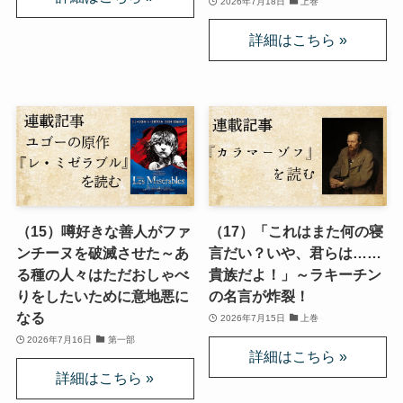
2026年7月18日
上巻
インド思想と文化、歴史
インドにおける仏教
スリランカ、ネパール、東南アジアの仏教
中国仏教と思想・歴史
（15）噂好きな善人がファ
（17）「これはまた何の寝
日本仏教とその歴史
ンチーヌを破滅させた～あ
言だい？いや、君らは……
る種の人々はただおしゃべ
貴族だよ！」～ラキーチン
親鸞とドストエフスキー・世界文学
りをしたいために意地悪に
の名言が炸裂！
なる
2026年7月15日
上巻
親鸞とドストエフスキー
2026年7月16日
第一部
連載「『カラマーゾフの兄弟』を読む」