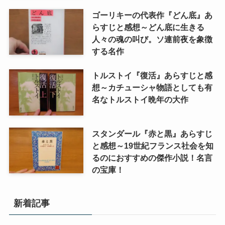
ゴーリキーの代表作『どん底』あ
らすじと感想～どん底に生きる
人々の魂の叫び。ソ連前夜を象徴
する名作
トルストイ『復活』あらすじと感
想～カチューシャ物語としても有
名なトルストイ晩年の大作
スタンダール『赤と黒』あらすじ
と感想～19世紀フランス社会を知
るのにおすすめの傑作小説！名言
の宝庫！
新着記事