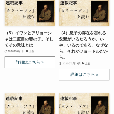
ニーチェとドストエフスキー
愛すべき遍歴の騎士ドン・キホーテ
（5）イワンとアリョーシ
（4）息子の存在を忘れる
ャは二度目の妻の子。そし
父親がいるだろうか、い
フランス文学と歴史・文化
てその意味とは
や、いるのである。なぜな
ら、それがフョードルだか
2026年6月1日
上巻
『レ・ミゼラブル』をもっと楽しむために
ら。
2026年5月28日
上巻
ブログ筆者イチオシの作家エミール・ゾラ
イギリス・ドイツ文学と歴史・文化
名作の宝庫・シェイクスピア
蜷川幸雄と現代演劇