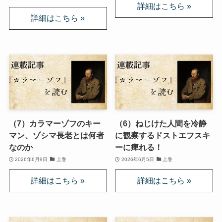
マルクス・エンゲルスの生涯と思想背景
産業革命とイギリス・ヨーロッパ社会
ロシアの歴史・文化とドストエフスキー
ディストピア・SF小説から考える現代社会
三島由紀夫と日本文学
（7）カラマーゾフのキー
（6）ねじけた人間を冷静
マン、ゾシマ長老とは何者
に観察するドストエフスキ
ロシアの偉大な作家プーシキン・ゴーゴリ
なのか
ーに痺れる！
2026年6月9日
上巻
2026年6月5日
上巻
ロシアの巨人トルストイ
ロシアの文豪ツルゲーネフ
ロシアの大作家チェーホフの名作たち