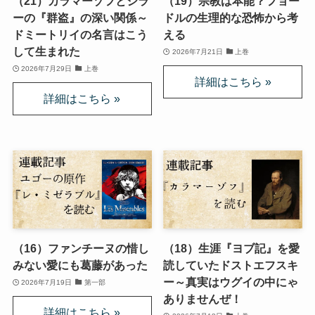
（21）カラマーゾフとシラ
（19）宗教は本能？フョー
第二次インド遠征～インド中南部の遺跡を訪ねて
ーの『群盗』の深い関係～
ドルの生理的な恐怖から考
ドミートリイの名言はこう
える
仏教聖地スリランカ紀行
して生まれた
2026年7月21日
上巻
2026年7月29日
上巻
第三次インド遠征～ブッダゆかりの地を巡る旅
仏教コラム＋α
プロフィール
仏教コラム・法話
お知らせ
（16）ファンチーヌの惜し
（18）生涯『ヨブ記』を愛
みない愛にも葛藤があった
読していたドストエフスキ
僧侶の日記
ー～真実はウグイの中にゃ
2026年7月19日
第一部
ありませんぜ！
仏教書データベース