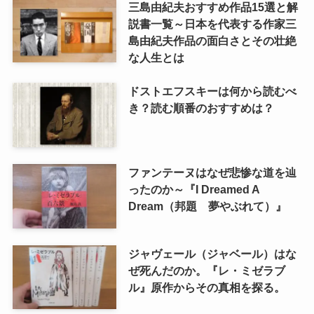
三島由紀夫おすすめ作品15選と解
説書一覧～日本を代表する作家三
島由紀夫作品の面白さとその壮絶
な人生とは
ドストエフスキーは何から読むべ
き？読む順番のおすすめは？
ファンテーヌはなぜ悲惨な道を辿
ったのか～『I Dreamed A
Dream（邦題 夢やぶれて）』
ジャヴェール（ジャベール）はな
ぜ死んだのか。『レ・ミゼラブ
ル』原作からその真相を探る。