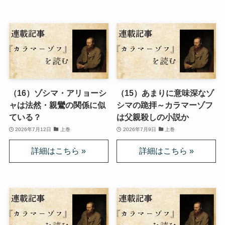
上巻
連載「『レ・ミゼラブル』を読む」
第一部
（16）ゾシマ・アリョーシ
（15）あまりに意味深なゾ
ドストエフスキー資料データベース
ャは法然・親鸞の関係に似
シマの跪拝～カラマーゾフ
ている？
は父親殺しの小説か
ドストエフスキー作品
2026年7月12日
上巻
2026年7月9日
上巻
ドストエフスキー伝記
ドストエフスキー論
ドストエフスキーとキリスト教