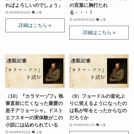
ればよろしいのでしょう」
の言葉に胸打たれ
スターリンとヒトラーの虐殺・ホロコースト
る・・・！
2026年6月29日
上巻
2026年6月25日
上巻
冷戦世界の歴史・思想・文学に学ぶ
現代ロシアとロシア・ウクライナ戦争
ボスニア紛争とルワンダ虐殺の悲劇～冷戦後の国際
紛争
マルクス・エンゲルス研究
マルクスは宗教的な現象か
（10）『カラマーゾフ』執
（9）フョードルの道化ぶ
筆直前に亡くなった最愛の
りに笑えるようになったの
おすすめマルクス・エンゲルス伝記
息子アリョーシャ。ドスト
は私が年をとったからなの
エフスキーの実体験がこの
だろうか
マルクス・エンゲルス著作と関連作品
小説には込められている
2026年6月17日
上巻
2026年6月21日
上巻