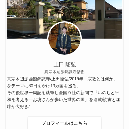
クラシック・西洋美術から見るヨーロッパ
夢の国ディズニーランド研究
その他おすすめ本
世界一周記
上田 隆弘
タンザニア・トルコ編
真宗木辺派錦識寺僧侶
真宗木辺派函館錦識寺/上田隆弘/2019年「宗教とは何か」
イスラエル編
をテーマに80日をかけ13カ国を巡る。
その後世界一周記を執筆し全国９社の新聞で『いのちと平
ポーランド編
和を考える―お坊さんが歩いた世界の国』を連載/読書と珈
琲が大好き/
チェコ・オーストリア編
プロフィールはこちら
ボスニア・クロアチア編