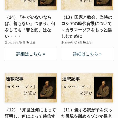
ドストエフスキーとフロイトの父親殺し
ドストエフスキーゆかりの地を巡る旅
（14）「神がいないなら
（13）国家と教会、当時の
ば、善もない」つまり、何
ロシアの時代背景について
秋に記す夏の印象～パリ・ジョージアの旅
をしても「罪と罰」はな
～カラマーゾフをもっと楽
い・・・
しむために
2026年7月6日
上巻
2026年7月3日
上巻
ドストエフスキー、妻と歩んだ運命の旅～狂気と愛
の西欧旅行
『ローマ旅行記』～劇場都市ローマの魅力とベルニ
ーニ巡礼
独ソ戦・冷戦下の世界
レーニン・スターリン時代のソ連の歴史
（12）「来世は何によって
（11）愛する我が子を失っ
独ソ戦～ソ連とナチスの絶滅戦争
証明し、何によって確信す
た母親を慰めるゾシマ長老