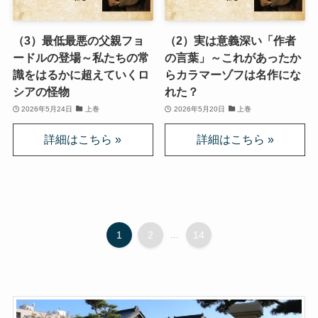
イギリスの文豪ディケンズ
（3）最低最悪の父親フョ
（2）実は意義深い「作者
ードルの登場～私たちの常
の言葉」～これがあったか
ドイツの大詩人ゲーテを味わう
識をはるかに超えていくロ
らカラマーゾフは名作にな
シアの怪物
れた？
哲学者ショーペンハウアーに学ぶ
2026年5月24日
上巻
2026年5月20日
上巻
カフカの街プラハとチェコ文学
ローマ帝国の興亡とバチカン、ローマカトリック
イタリアルネサンスと知の革命
1
2
...
14
光の画家フェルメールと科学革命
奇跡の音楽家メンデルスゾーンの驚異の人生