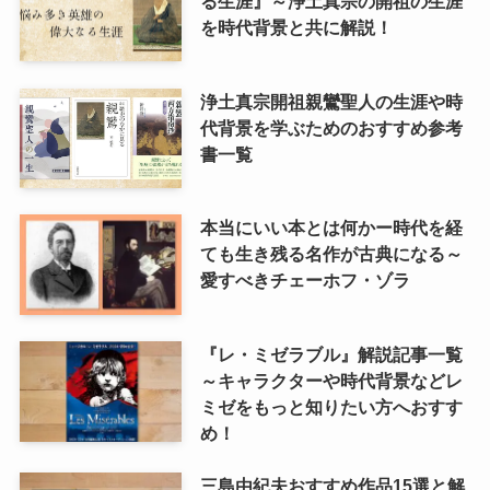
る生涯』～浄土真宗の開祖の生涯
を時代背景と共に解説！
浄土真宗開祖親鸞聖人の生涯や時
代背景を学ぶためのおすすめ参考
書一覧
本当にいい本とは何かー時代を経
ても生き残る名作が古典になる～
愛すべきチェーホフ・ゾラ
『レ・ミゼラブル』解説記事一覧
～キャラクターや時代背景などレ
ミゼをもっと知りたい方へおすす
め！
三島由紀夫おすすめ作品15選と解