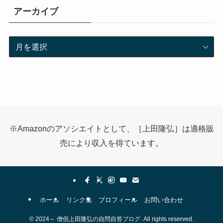
アーカイブ
ア
ー
カ
イ
ブ
※Amazonのアソシエイトとして、［上田隆弘］は適格販
売により収入を得ています。
ホーム
リンク集
プロフィール
お問い合わせ
©
2024～ 僧侶上田隆弘の自問自答ブログ. All rights reserved.