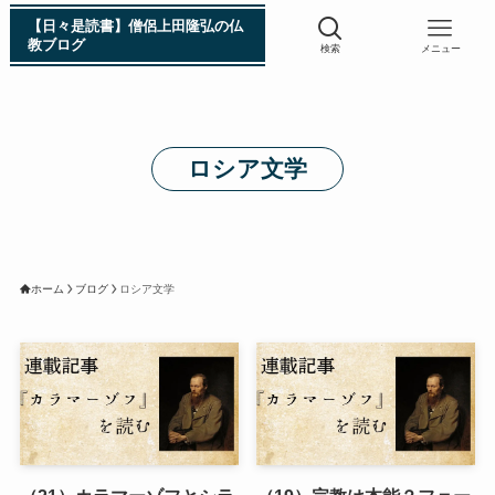
【日々是読書】僧侶上田隆弘の仏
教ブログ
検索
メニュー
浄土真宗入門 親鸞伝
ロシア文学
シン日本仏教史
インド・スリランカ編
ホーム
ブログ
ロシア文学
仏教入門・現地写真から見るブッダの生涯
インド・スリランカ仏跡紀行
第一次インド遠征～ガンジス川の聖地を訪ねて