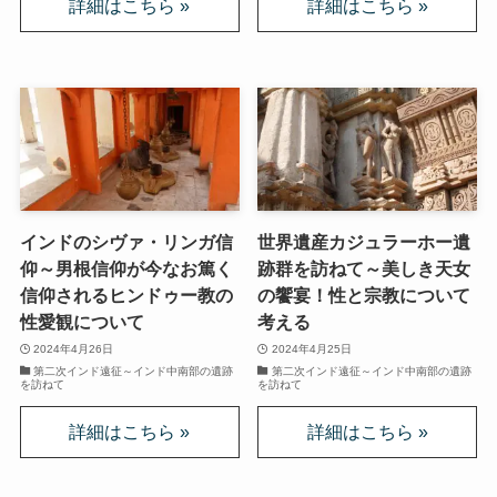
ドストエフスキーとフロイトの父親殺し
ドストエフスキーゆかりの地を巡る旅
秋に記す夏の印象～パリ・ジョージアの旅
ドストエフスキー、妻と歩んだ運命の旅～狂気と愛
の西欧旅行
インドのシヴァ・リンガ信
世界遺産カジュラーホー遺
『ローマ旅行記』～劇場都市ローマの魅力とベルニ
仰～男根信仰が今なお篤く
跡群を訪ねて～美しき天女
ーニ巡礼
信仰されるヒンドゥー教の
の饗宴！性と宗教について
性愛観について
考える
独ソ戦・冷戦下の世界
2024年4月26日
2024年4月25日
第二次インド遠征～インド中南部の遺跡
第二次インド遠征～インド中南部の遺跡
を訪ねて
を訪ねて
レーニン・スターリン時代のソ連の歴史
独ソ戦～ソ連とナチスの絶滅戦争