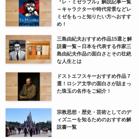
『レ・ミゼラブル』解説記事一覧
クラシック・西洋美術から見るヨーロッパ
～キャラクターや時代背景などレ
ミゼをもっと知りたい方へおすす
夢の国ディズニーランド研究
め！
その他おすすめ本
三島由紀夫おすすめ作品15選と解
説書一覧～日本を代表する作家三
世界一周記
島由紀夫作品の面白さとその壮絶
な人生とは
タンザニア・トルコ編
ドストエフスキーおすすめ作品７
選！ロシア文学の面白さが詰まっ
イスラエル編
た珠玉の名作をご紹介！
ポーランド編
宗教思想・歴史・芸術としてのデ
チェコ・オーストリア編
ィズニーを知るためのおすすめ解
説書一覧
ボスニア・クロアチア編