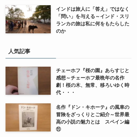
インドは旅人に「答え」ではなく
イタリア・バチカン編
「問い」を与える～インド・スリ
ランカの旅は私に何をもたらした
スペイン編
のか
アメリカ編
人気記事
キューバ編
チェーホフ『桜の園』あらすじと
感想～チェーホフ最晩年の名作
リンク集
劇！桜の木、無常、移ろいゆく時
代・・・
名作『ドン・キホーテ』の風車の
冒険をざっくりとご紹介～世界最
高の小説の魅力とは スペイン編
⑪