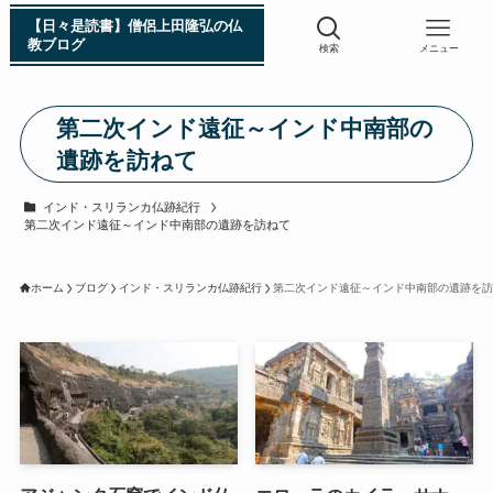
【日々是読書】僧侶上田隆弘の仏
教ブログ
検索
メニュー
第二次インド遠征～インド中南部の
浄土真宗入門 親鸞伝
遺跡を訪ねて
シン日本仏教史
インド・スリランカ仏跡紀行
第二次インド遠征～インド中南部の遺跡を訪ねて
インド・スリランカ編
ホーム
ブログ
インド・スリランカ仏跡紀行
第二次インド遠征～インド中南部の遺跡を訪
仏教入門・現地写真から見るブッダの生涯
インド・スリランカ仏跡紀行
第一次インド遠征～ガンジス川の聖地を訪ねて