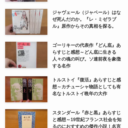
ジャヴェール（ジャベール）はな
ぜ死んだのか。『レ・ミゼラブ
ル』原作からその真相を探る。
ゴーリキーの代表作『どん底』あ
らすじと感想～どん底に生きる
人々の魂の叫び。ソ連前夜を象徴
する名作
トルストイ『復活』あらすじと感
想～カチューシャ物語としても有
名なトルストイ晩年の大作
スタンダール『赤と黒』あらすじ
と感想～19世紀フランス社会を知
るのにおすすめの傑作小説！名言