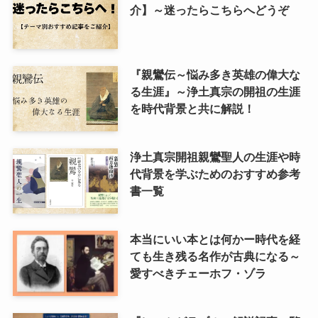
介】～迷ったらこちらへどうぞ
イギリスの文豪ディケンズ
ドイツの大詩人ゲーテを味わう
『親鸞伝～悩み多き英雄の偉大な
る生涯』～浄土真宗の開祖の生涯
哲学者ショーペンハウアーに学ぶ
を時代背景と共に解説！
カフカの街プラハとチェコ文学
浄土真宗開祖親鸞聖人の生涯や時
ローマ帝国の興亡とバチカン、ローマカトリック
代背景を学ぶためのおすすめ参考
書一覧
イタリアルネサンスと知の革命
本当にいい本とは何かー時代を経
光の画家フェルメールと科学革命
ても生き残る名作が古典になる～
愛すべきチェーホフ・ゾラ
奇跡の音楽家メンデルスゾーンの驚異の人生