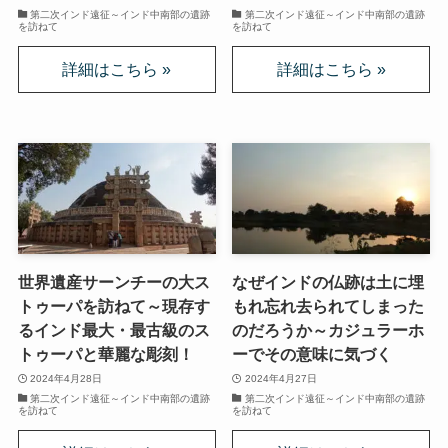
第二次インド遠征～インド中南部の遺跡
第二次インド遠征～インド中南部の遺跡
上巻
を訪ねて
を訪ねて
連載「『レ・ミゼラブル』を読む」
第一部
ドストエフスキー資料データベース
ドストエフスキー作品
世界遺産サーンチーの大ス
なぜインドの仏跡は土に埋
ドストエフスキー伝記
トゥーパを訪ねて～現存す
もれ忘れ去られてしまった
るインド最大・最古級のス
のだろうか～カジュラーホ
ドストエフスキー論
トゥーパと華麗な彫刻！
ーでその意味に気づく
2024年4月28日
2024年4月27日
ドストエフスキーとキリスト教
第二次インド遠征～インド中南部の遺跡
第二次インド遠征～インド中南部の遺跡
を訪ねて
を訪ねて