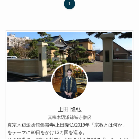
1
マルクス・エンゲルスの生涯と思想背景
産業革命とイギリス・ヨーロッパ社会
ロシアの歴史・文化とドストエフスキー
ディストピア・SF小説から考える現代社会
三島由紀夫と日本文学
ロシアの偉大な作家プーシキン・ゴーゴリ
ロシアの巨人トルストイ
上田 隆弘
真宗木辺派錦識寺僧侶
ロシアの文豪ツルゲーネフ
真宗木辺派函館錦識寺/上田隆弘/2019年「宗教とは何か」
をテーマに80日をかけ13カ国を巡る。
ロシアの大作家チェーホフの名作たち