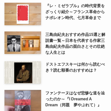
『レ・ミゼラブル』の時代背景を
ざっくり紹介～フランス革命から
ナポレオン時代、七月革命まで
三島由紀夫おすすめ作品15選と解
説書一覧～日本を代表する作家三
島由紀夫作品の面白さとその壮絶
な人生とは
ドストエフスキーは何から読むべ
き？読む順番のおすすめは？
ファンテーヌはなぜ悲惨な道を辿
ったのか～『I Dreamed A
Dream（邦題 夢やぶれて）』