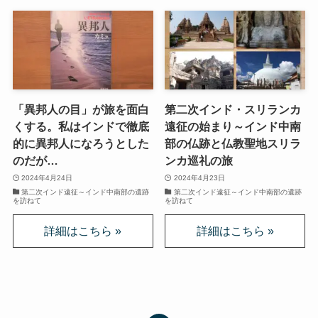
スターリンとヒトラーの虐殺・ホロコースト
冷戦世界の歴史・思想・文学に学ぶ
現代ロシアとロシア・ウクライナ戦争
「異邦人の目」が旅を面白
第二次インド・スリランカ
くする。私はインドで徹底
遠征の始まり～インド中南
ボスニア紛争とルワンダ虐殺の悲劇～冷戦後の国際
的に異邦人になろうとした
部の仏跡と仏教聖地スリラ
紛争
のだが…
ンカ巡礼の旅
2024年4月24日
2024年4月23日
マルクス・エンゲルス研究
第二次インド遠征～インド中南部の遺跡
第二次インド遠征～インド中南部の遺跡
を訪ねて
を訪ねて
マルクスは宗教的な現象か
おすすめマルクス・エンゲルス伝記
マルクス・エンゲルス著作と関連作品