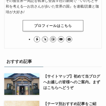
その後世界一周記を執筆し全国９社の新聞で『いのちと平
和を考える―お坊さんが歩いた世界の国』を連載/読書と珈
琲が大好き/
ニーチェとドストエフスキー
愛すべき遍歴の騎士ドン・キホーテ
プロフィールはこちら
フランス文学と歴史・文化
『レ・ミゼラブル』をもっと楽しむために
おすすめ記事
ブログ筆者イチオシの作家エミール・ゾラ
イギリス・ドイツ文学と歴史・文化
【サイトマップ】初めて当ブログ
へお越しの皆様へのご案内。まず
はこちらへどうぞ
名作の宝庫・シェイクスピア
蜷川幸雄と現代演劇
【テーマ別おすすめ記事をご紹