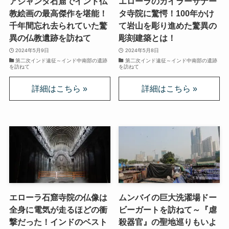
アジャンタ石窟でインド仏
エローラのカイラーサナー
第二次インド遠征～インド中南部の遺跡を訪ねて
教絵画の最高傑作を堪能！
タ寺院に驚愕！100年かけ
千年間忘れ去られていた驚
て岩山を彫り進めた驚異の
仏教聖地スリランカ紀行
異の仏教遺跡を訪ねて
彫刻建築とは！
2024年5月9日
2024年5月8日
第三次インド遠征～ブッダゆかりの地を巡る旅
第二次インド遠征～インド中南部の遺跡
第二次インド遠征～インド中南部の遺跡
を訪ねて
を訪ねて
仏教コラム＋α
プロフィール
仏教コラム・法話
お知らせ
エローラ石窟寺院の仏像は
ムンバイの巨大洗濯場ドー
僧侶の日記
全身に電気が走るほどの衝
ビーガートを訪ねて～『虐
撃だった！インドのベスト
殺器官』の聖地巡りもいよ
仏教書データベース