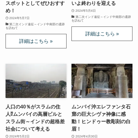
スポットとしてぜひおすす
いよ終わりを迎える
め！
2024年5月4日
インド思想と文化、歴史
第二次インド遠征～インド中南部の遺跡
2024年5月7日
を訪ねて
第二次インド遠征～インド中南部の遺跡
を訪ねて
インドにおける仏教
スリランカ、ネパール、東南アジアの仏教
中国仏教と思想・歴史
日本仏教とその歴史
親鸞とドストエフスキー・世界文学
人口の40％がスラムの住
ムンバイ沖エレファンタ石
親鸞とドストエフスキー
人⁉ムンバイの高層ビルと
窟の巨大シヴァ神像に感
スラム街～インドの超格差
動！ヒンドゥー教彫刻の白
社会について考える
眉！
連載「『カラマーゾフの兄弟』を読む」
2024年5月2日
2024年4月30日