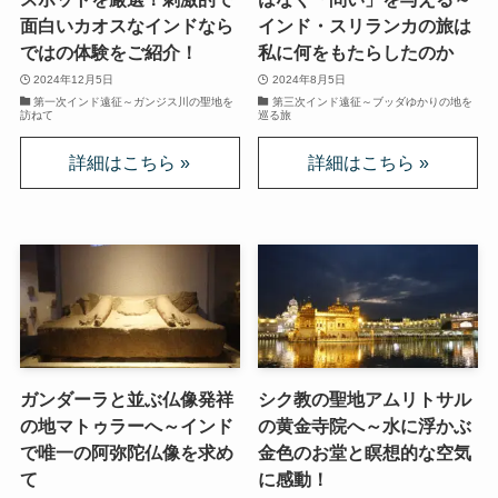
面白いカオスなインドなら
インド・スリランカの旅は
ではの体験をご紹介！
私に何をもたらしたのか
インド思想と文化、歴史
2024年12月5日
2024年8月5日
第一次インド遠征～ガンジス川の聖地を
第三次インド遠征～ブッダゆかりの地を
インドにおける仏教
訪ねて
巡る旅
スリランカ、ネパール、東南アジアの仏教
中国仏教と思想・歴史
日本仏教とその歴史
親鸞とドストエフスキー・世界文学
ガンダーラと並ぶ仏像発祥
シク教の聖地アムリトサル
親鸞とドストエフスキー
の地マトゥラーへ～インド
の黄金寺院へ～水に浮かぶ
で唯一の阿弥陀仏像を求め
金色のお堂と瞑想的な空気
連載「『カラマーゾフの兄弟』を読む」
て
に感動！