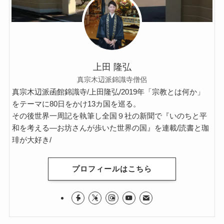
イタリア・バチカン編
スペイン編
上田 隆弘
アメリカ編
真宗木辺派錦識寺僧侶
真宗木辺派函館錦識寺/上田隆弘/2019年「宗教とは何か」
キューバ編
をテーマに80日をかけ13カ国を巡る。
その後世界一周記を執筆し全国９社の新聞で『いのちと平
和を考える―お坊さんが歩いた世界の国』を連載/読書と珈
リンク集
琲が大好き/
プロフィールはこちら