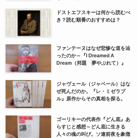
ドストエフスキーは何から読むべ
き？読む順番のおすすめは？
ファンテーヌはなぜ悲惨な道を辿
ったのか～『I Dreamed A
Dream（邦題 夢やぶれて）』
ジャヴェール（ジャベール）はな
ぜ死んだのか。『レ・ミゼラブ
ル』原作からその真相を探る。
ゴーリキーの代表作『どん底』あ
らすじと感想～どん底に生きる
人々の魂の叫び。ソ連前夜を象徴