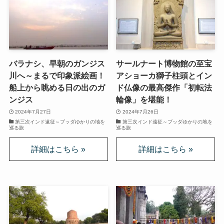
マルクス・エンゲルスの生涯と思想背景
産業革命とイギリス・ヨーロッパ社会
バラナシ、早朝のガンジス
サールナート博物館の至宝
ロシアの歴史・文化とドストエフスキー
川へ～まるで印象派絵画！
アショーカ獅子柱頭とイン
船上から眺める日の出のガ
ド仏像の最高傑作「初転法
ディストピア・SF小説から考える現代社会
ンジス
輪像」を堪能！
2024年7月27日
2024年7月26日
三島由紀夫と日本文学
第三次インド遠征～ブッダゆかりの地を
第三次インド遠征～ブッダゆかりの地を
巡る旅
巡る旅
ロシアの偉大な作家プーシキン・ゴーゴリ
ロシアの巨人トルストイ
ロシアの文豪ツルゲーネフ
ロシアの大作家チェーホフの名作たち