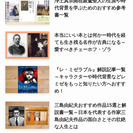
浄土真宗開祖親鸞聖人の生涯や時
代背景を学ぶためのおすすめ参考
書一覧
本当にいい本とは何かー時代を経
ても生き残る名作が古典になる～
愛すべきチェーホフ・ゾラ
『レ・ミゼラブル』解説記事一覧
～キャラクターや時代背景などレ
ミゼをもっと知りたい方へおすす
め！
三島由紀夫おすすめ作品15選と解
説書一覧～日本を代表する作家三
島由紀夫作品の面白さとその壮絶
な人生とは