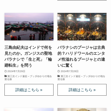
スターリンとヒトラーの虐殺・ホロコースト
冷戦世界の歴史・思想・文学に学ぶ
現代ロシアとロシア・ウクライナ戦争
ボスニア紛争とルワンダ虐殺の悲劇～冷戦後の国際
三島由紀夫はインドで何を
バラナシのプージャは古典
紛争
見たのか。ガンジスの聖地
的？ハリドワールのエンタ
バラナシで「生と死」「輪
メ性溢れるプージャとの違
マルクス・エンゲルス研究
廻転生」を問う
いに驚く
2024年7月29日
2024年7月28日
第三次インド遠征～ブッダゆかりの地を
第三次インド遠征～ブッダゆかりの地を
マルクスは宗教的な現象か
巡る旅
巡る旅
おすすめマルクス・エンゲルス伝記
マルクス・エンゲルス著作と関連作品