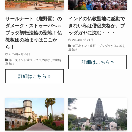
ニーチェとドストエフスキー
サールナート（鹿野園）の
インドの仏教聖地に感動で
ダメーク・ストゥーパへ～
きない私は僧侶失格か。ブ
愛すべき遍歴の騎士ドン・キホーテ
ブッダ初転法輪の聖地！仏
ッダガヤに沈む・・・
教教団の始まりはここか
2024年7月24日
第三次インド遠征～ブッダゆかりの地を
ら！
フランス文学と歴史・文化
巡る旅
2024年7月25日
第三次インド遠征～ブッダゆかりの地を
『レ・ミゼラブル』をもっと楽しむために
巡る旅
ブログ筆者イチオシの作家エミール・ゾラ
イギリス・ドイツ文学と歴史・文化
名作の宝庫・シェイクスピア
蜷川幸雄と現代演劇