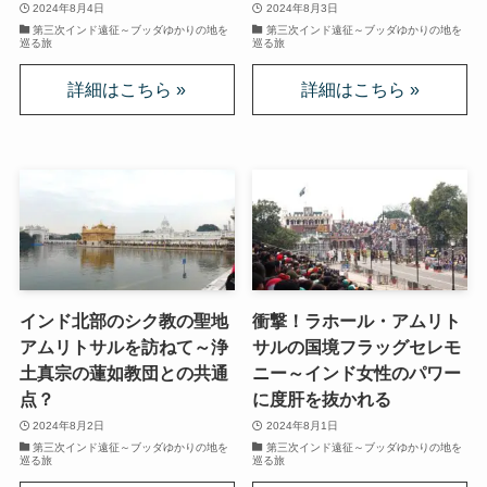
2024年8月4日
2024年8月3日
上巻
第三次インド遠征～ブッダゆかりの地を
第三次インド遠征～ブッダゆかりの地を
巡る旅
巡る旅
連載「『レ・ミゼラブル』を読む」
第一部
ドストエフスキー資料データベース
ドストエフスキー作品
ドストエフスキー伝記
インド北部のシク教の聖地
衝撃！ラホール・アムリト
アムリトサルを訪ねて～浄
サルの国境フラッグセレモ
土真宗の蓮如教団との共通
ニー～インド女性のパワー
ドストエフスキー論
点？
に度肝を抜かれる
2024年8月2日
2024年8月1日
ドストエフスキーとキリスト教
第三次インド遠征～ブッダゆかりの地を
第三次インド遠征～ブッダゆかりの地を
巡る旅
巡る旅