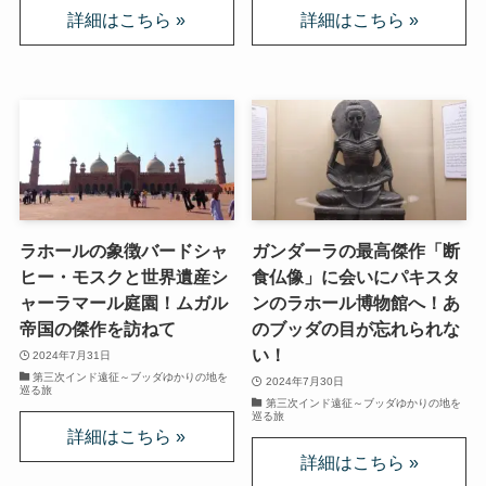
ドストエフスキーとフロイトの父親殺し
ドストエフスキーゆかりの地を巡る旅
秋に記す夏の印象～パリ・ジョージアの旅
ドストエフスキー、妻と歩んだ運命の旅～狂気と愛
の西欧旅行
ラホールの象徴バードシャ
ガンダーラの最高傑作「断
『ローマ旅行記』～劇場都市ローマの魅力とベルニ
ヒー・モスクと世界遺産シ
食仏像」に会いにパキスタ
ーニ巡礼
ャーラマール庭園！ムガル
ンのラホール博物館へ！あ
帝国の傑作を訪ねて
のブッダの目が忘れられな
独ソ戦・冷戦下の世界
い！
2024年7月31日
第三次インド遠征～ブッダゆかりの地を
2024年7月30日
巡る旅
レーニン・スターリン時代のソ連の歴史
第三次インド遠征～ブッダゆかりの地を
巡る旅
独ソ戦～ソ連とナチスの絶滅戦争