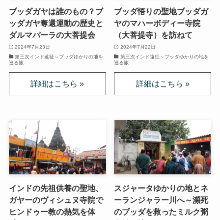
ブッダガヤは誰のもの？ブ
ブッダ悟りの聖地ブッダガ
イギリスの文豪ディケンズ
ッダガヤ奪還運動の歴史と
ヤのマハーボディー寺院
ダルマパーラの大菩提会
（大菩提寺）を訪ねて
ドイツの大詩人ゲーテを味わう
2024年7月23日
2024年7月22日
第三次インド遠征～ブッダゆかりの地を
第三次インド遠征～ブッダゆかりの地を
巡る旅
巡る旅
哲学者ショーペンハウアーに学ぶ
カフカの街プラハとチェコ文学
ローマ帝国の興亡とバチカン、ローマカトリック
イタリアルネサンスと知の革命
光の画家フェルメールと科学革命
インドの先祖供養の聖地、
スジャータゆかりの地とネ
奇跡の音楽家メンデルスゾーンの驚異の人生
ガヤーのヴィシュヌ寺院で
ーランジャラー川へ～瀕死
ヒンドゥー教の熱気を体
のブッダを救ったミルク粥