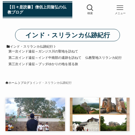
【日々是読書】僧侶上田隆弘の仏
教ブログ
検索
メニュー
インド・スリランカ仏跡紀行
浄土真宗入門 親鸞伝
インド・スリランカ仏跡紀行
第一次インド遠征～ガンジス川の聖地を訪ねて
シン日本仏教史
第二次インド遠征～インド中南部の遺跡を訪ねて
仏教聖地スリランカ紀行
第三次インド遠征～ブッダゆかりの地を巡る旅
インド・スリランカ編
ホーム
ブログ
インド・スリランカ仏跡紀行
仏教入門・現地写真から見るブッダの生涯
インド・スリランカ仏跡紀行
第一次インド遠征～ガンジス川の聖地を訪ねて