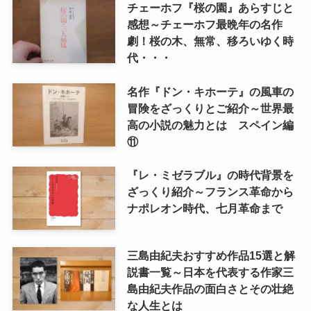
チェーホフ『桜の園』あらすじと
感想～チェーホフ最晩年の名作
劇！桜の木、無常、移ろいゆく時
代・・・
名作『ドン・キホーテ』の風車の
冒険をざっくりとご紹介～世界最
高の小説の魅力とは スペイン編
⑪
『レ・ミゼラブル』の時代背景を
ざっくり紹介～フランス革命から
ナポレオン時代、七月革命まで
三島由紀夫おすすめ作品15選と解
説書一覧～日本を代表する作家三
島由紀夫作品の面白さとその壮絶
な人生とは