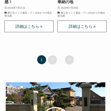
感！
奉納の地
クラシック・西洋美術から見るヨーロッパ
2024年7月21日
2024年7月20日
第三次インド遠征～ブッダゆかりの地を
第三次インド遠征～ブッダゆかりの地を
夢の国ディズニーランド研究
巡る旅
巡る旅
その他おすすめ本
世界一周記
タンザニア・トルコ編
1
2
...
6
イスラエル編
ポーランド編
チェコ・オーストリア編
ボスニア・クロアチア編