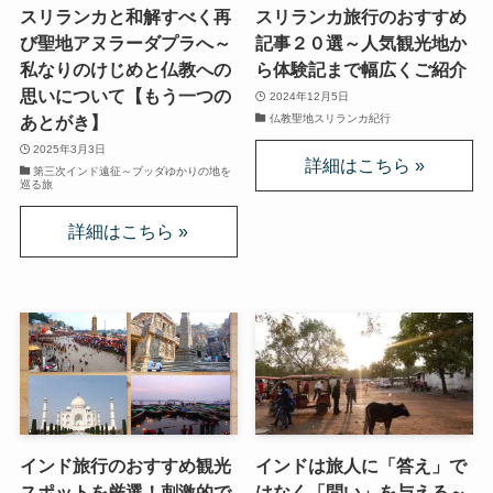
第二次インド遠征～インド中南部の遺跡を訪ねて
スリランカと和解すべく再
スリランカ旅行のおすすめ
び聖地アヌラーダプラへ～
記事２０選～人気観光地か
私なりのけじめと仏教への
ら体験記まで幅広くご紹介
仏教聖地スリランカ紀行
思いについて【もう一つの
2024年12月5日
仏教聖地スリランカ紀行
あとがき】
第三次インド遠征～ブッダゆかりの地を巡る旅
2025年3月3日
第三次インド遠征～ブッダゆかりの地を
巡る旅
仏教コラム＋α
プロフィール
仏教コラム・法話
お知らせ
僧侶の日記
インド旅行のおすすめ観光
インドは旅人に「答え」で
仏教書データベース
スポットを厳選！刺激的で
はなく「問い」を与える～