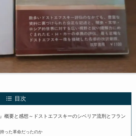
目次
』概要と感想～ドストエフスキーのシベリア流刑とフラン
を持った革命だったのか