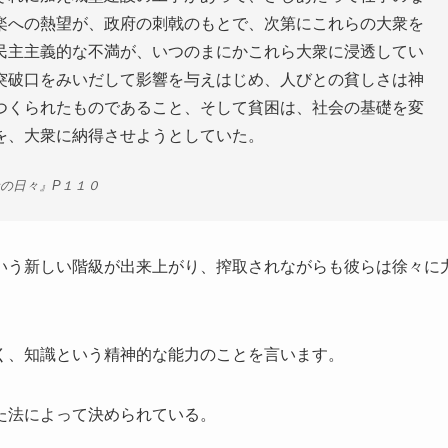
楽への熱望が、政府の刺戟のもとで、次第にこれらの大衆を
民主主義的な不満が、いつのまにかこれら大衆に浸透してい
突破口をみいだして影響を与えはじめ、人びとの貧しさは神
つくられたものであること、そして貧困は、社会の基礎を変
を、大衆に納得させようとしていた。
の日々』P１１０
いう新しい階級が出来上がり、搾取されながらも彼らは徐々に
く、知識という精神的な能力のことを言います。
た法によって決められている。