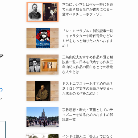
本当にいい本とは何かー時代を経
ても生き残る名作が古典になる～
愛すべきチェーホフ・ゾラ
『レ・ミゼラブル』解説記事一覧
～キャラクターや時代背景などレ
ミゼをもっと知りたい方へおすす
め！
ア
三島由紀夫おすすめ作品15選と解
説書一覧～日本を代表する作家三
島由紀夫作品の面白さとその壮絶
な人生とは
ドストエフスキーおすすめ作品７
選！ロシア文学の面白さが詰まっ
の
た珠玉の名作をご紹介！
シ
宗教思想・歴史・芸術としてのデ
ィズニーを知るためのおすすめ解
説書一覧
インドは旅人に「答え」ではなく