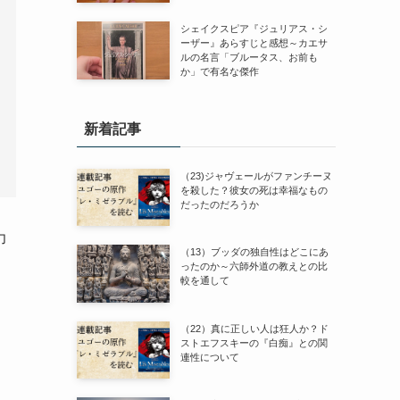
シェイクスピア『ジュリアス・シ
ーザー』あらすじと感想～カエサ
ルの名言「ブルータス、お前も
か」で有名な傑作
新着記事
（23)ジャヴェールがファンチーヌ
を殺した？彼女の死は幸福なもの
だったのだろうか
力
（13）ブッダの独自性はどこにあ
ったのか～六師外道の教えとの比
較を通して
（22）真に正しい人は狂人か？ド
ストエフスキーの『白痴』との関
連性について