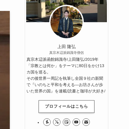
上田 隆弘
真宗木辺派錦識寺僧侶
真宗木辺派函館錦識寺/上田隆弘/2019年
「宗教とは何か」をテーマに80日をかけ13
カ国を巡る。
その後世界一周記を執筆し全国９社の新聞
で『いのちと平和を考える―お坊さんが歩
いた世界の国』を連載/読書と珈琲が大好き/
プロフィールはこちら