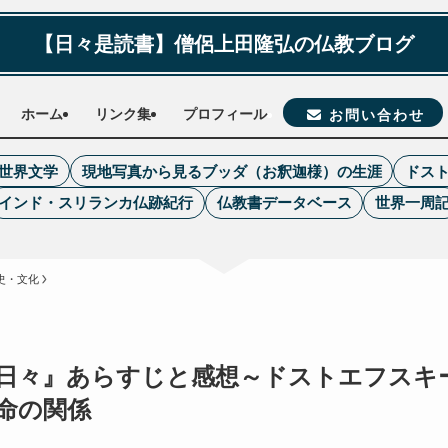
【日々是読書】僧侶上田隆弘の仏教ブログ
ホーム
リンク集
プロフィール
お問い合わせ
世界文学
現地写真から見るブッダ（お釈迦様）の生涯
ドス
インド・スリランカ仏跡紀行
仏教書データベース
世界一周
史・文化
日々』あらすじと感想～ドストエフスキ
命の関係