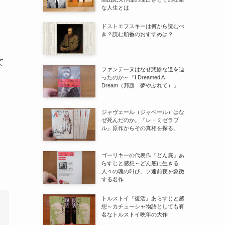
な人生とは
ドストエフスキーは何から読むべ
き？読む順番のおすすめは？
て
ファンテーヌはなぜ悲惨な道を辿
ったのか～『I Dreamed A
Dream（邦題 夢やぶれて）』
ジャヴェール（ジャベール）はな
ぜ死んだのか。『レ・ミゼラブ
ル』原作からその真相を探る。
ゴーリキーの代表作『どん底』あ
らすじと感想～どん底に生きる
人々の魂の叫び。ソ連前夜を象徴
する名作
トルストイ『復活』あらすじと感
想～カチューシャ物語としても有
名なトルストイ晩年の大作