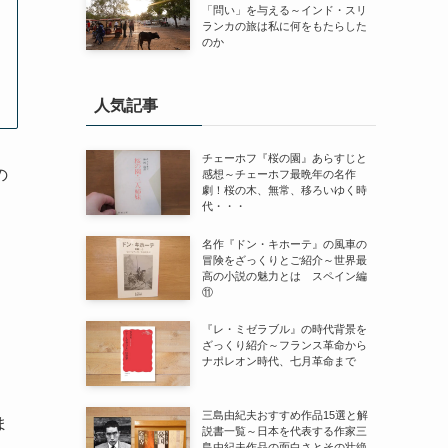
「問い」を与える～インド・スリ
ランカの旅は私に何をもたらした
のか
人気記事
チェーホフ『桜の園』あらすじと
の
感想～チェーホフ最晩年の名作
劇！桜の木、無常、移ろいゆく時
代・・・
名作『ドン・キホーテ』の風車の
冒険をざっくりとご紹介～世界最
高の小説の魅力とは スペイン編
⑪
『レ・ミゼラブル』の時代背景を
ざっくり紹介～フランス革命から
ナポレオン時代、七月革命まで
三島由紀夫おすすめ作品15選と解
ま
説書一覧～日本を代表する作家三
島由紀夫作品の面白さとその壮絶