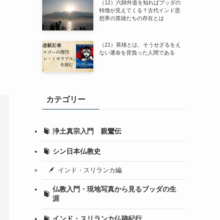
（12）六師外道を知ればブッダの
特徴が見えてくる？古代インド思
想界の英雄たちの存在とは
（21）英雄とは、そうせざるをえ
ない運命を背負った人間である
カテゴリー
浄土真宗入門 親鸞伝
シン日本仏教史
インド・スリランカ編
仏教入門・現地写真から見るブッダの生
涯
インド・スリランカ仏跡紀行