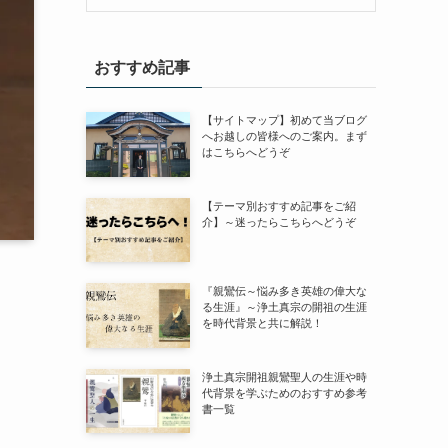
おすすめ記事
【サイトマップ】初めて当ブログ
へお越しの皆様へのご案内。まず
はこちらへどうぞ
【テーマ別おすすめ記事をご紹
介】～迷ったらこちらへどうぞ
『親鸞伝～悩み多き英雄の偉大な
る生涯』～浄土真宗の開祖の生涯
を時代背景と共に解説！
浄土真宗開祖親鸞聖人の生涯や時
代背景を学ぶためのおすすめ参考
書一覧