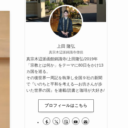
上田 隆弘
真宗木辺派錦識寺僧侶
真宗木辺派函館錦識寺/上田隆弘/2019年
「宗教とは何か」をテーマに80日をかけ13
カ国を巡る。
その後世界一周記を執筆し全国９社の新聞
で『いのちと平和を考える―お坊さんが歩
いた世界の国』を連載/読書と珈琲が大好き/
プロフィールはこちら