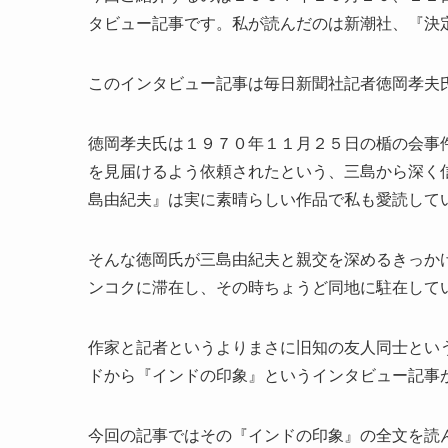
タビュー記事です。私が読んだのは新潮社、『決定
このインタビュー記事は毎日新聞社記者徳岡孝夫
徳岡孝夫氏は１９７０年１１月２５日の楯の会事
を見届けるよう依頼されたという、三島から深く
島由紀夫』は実に素晴らしい作品で私も愛読して
そんな徳岡氏が三島由紀夫と親交を深めるきっか
ンコクに滞在し、その時ちょうど同地に駐在して
作家と記者というよりまさに旧知の友人同士とい
ドから『インドの印象』というインタビュー記事
今回の記事ではその『インドの印象』の全文を読