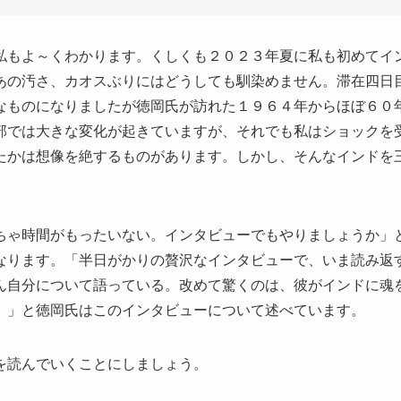
私もよ～くわかります。くしくも２０２３年夏に私も初めてイ
あの汚さ、カオスぶりにはどうしても馴染めません。滞在四日
なものになりましたが徳岡氏が訪れた１９６４年からほぼ６０
部では大きな変化が起きていますが、それでも私はショックを
たかは想像を絶するものがあります。しかし、そんなインドを
ちゃ時間がもったいない。インタビューでもやりましょうか」
なります。「半日がかりの贅沢なインタビューで、いま読み返
ん自分について語っている。改めて驚くのは、彼がインドに魂
。」と徳岡氏はこのインタビューについて述べています。
を読んでいくことにしましょう。