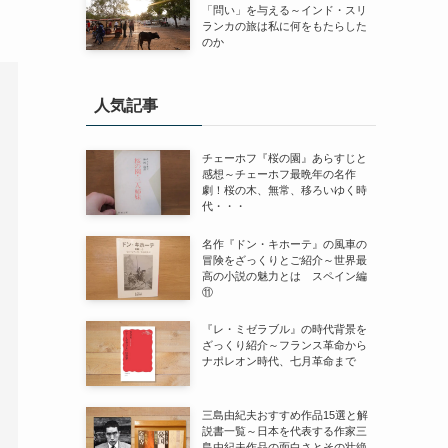
「問い」を与える～インド・スリ
ランカの旅は私に何をもたらした
のか
人気記事
チェーホフ『桜の園』あらすじと
感想～チェーホフ最晩年の名作
劇！桜の木、無常、移ろいゆく時
代・・・
名作『ドン・キホーテ』の風車の
冒険をざっくりとご紹介～世界最
高の小説の魅力とは スペイン編
⑪
『レ・ミゼラブル』の時代背景を
ざっくり紹介～フランス革命から
ナポレオン時代、七月革命まで
三島由紀夫おすすめ作品15選と解
説書一覧～日本を代表する作家三
島由紀夫作品の面白さとその壮絶