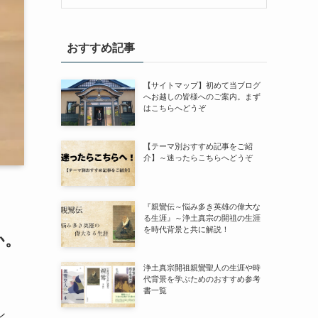
おすすめ記事
【サイトマップ】初めて当ブログ
へお越しの皆様へのご案内。まず
はこちらへどうぞ
【テーマ別おすすめ記事をご紹
介】～迷ったらこちらへどうぞ
『親鸞伝～悩み多き英雄の偉大な
る生涯』～浄土真宗の開祖の生涯
を時代背景と共に解説！
か。
浄土真宗開祖親鸞聖人の生涯や時
代背景を学ぶためのおすすめ参考
書一覧
ン