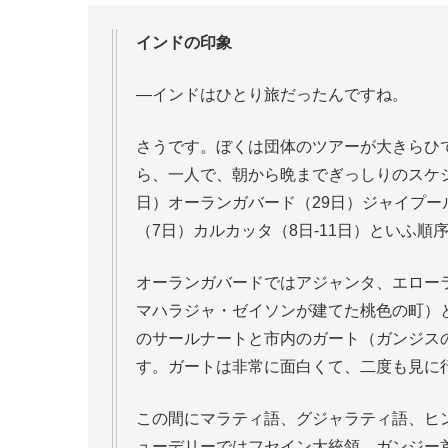
インドの印象
—インドはひとり旅だったんですね。
さうです。ぼくは団体のツアーが大きらひ
ら、一人で、朝から晩までぎっしりのスケジ
日）オーランガバード（29日）ジャイプー
（7日）カルカッタ（8日-11日）といふ順
オーランガバードではアジャンタ、エロー
マハラジャ・ゼイソンが建てた桃色の町）
のサールナートと市内のガート（ガンジス
す。ガートは非常に面白くて、二度も見に
この間にマラティ語、グジャラティ語、ヒ
ューデリーではフセイン大統領、ガンジー