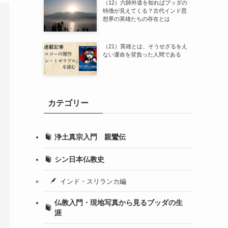
（12）六師外道を知ればブッダの
特徴が見えてくる？古代インド思
想界の英雄たちの存在とは
（21）英雄とは、そうせざるをえ
ない運命を背負った人間である
カテゴリー
浄土真宗入門 親鸞伝
シン日本仏教史
インド・スリランカ編
仏教入門・現地写真から見るブッダの生
涯