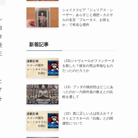
シェイクスピア『ジュリアス・シ
ーザー』あらすじと感想～カエサ
ン
ルの名言「ブルータス、お前も
か」で有名な傑作
目
年
新着記事
受
三
（23)ジャヴェールがファンチーヌ
を殺した？彼女の死は幸福なもの
だったのだろうか
と
（13）ブッダの独自性はどこにあ
す
ったのか～六師外道の教えとの比
較を通して
を
（22）真に正しい人は狂人か？ド
ストエフスキーの『白痴』との関
連性について