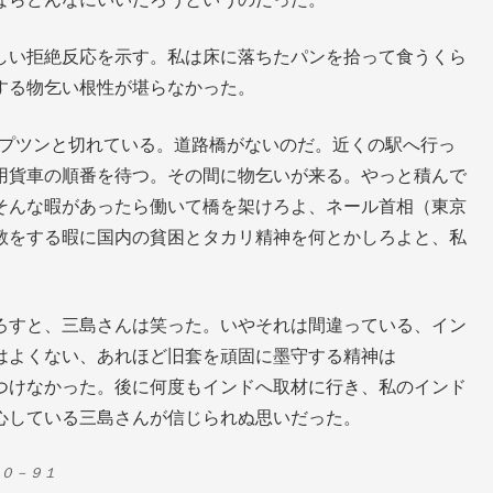
しい拒絶反応を示す。私は床に落ちたパンを拾って食うくら
する物乞い根性が堪らなかった。
でプツンと切れている。道路橋がないのだ。近くの駅へ行っ
用貨車の順番を待つ。その間に物乞いが来る。やっと積んで
そんな暇があったら働いて橋を架けろよ、ネール首相（東京
教をする暇に国内の貧困とタカリ精神を何とかしろよと、私
ろすと、三島さんは笑った。いやそれは間違っている、イン
はよくない、あれほど旧套を頑固に墨守する精神は
つけなかった。後に何度もインドへ取材に行き、私のインド
心している三島さんが信じられぬ思いだった。
９０－９１