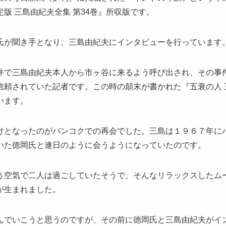
版 三島由紀夫全集 第34巻』所収版です。
氏が聞き手となり、三島由紀夫にインタビューを行っています
件で三島由紀夫本人から市ヶ谷に来るよう呼び出され、その事
信頼されていた記者です。この時の顛末が書かれた『五衰の人 
います。
けとなったのがバンコクでの再会でした。三島は１９６７年に
いた徳岡氏と連日のように会うようになっていたのです。
う空気で二人は過ごしていたそうで、そんなリラックスしたム
が生まれました。
んでいこうと思うのですが、その前に徳岡氏と三島由紀夫がイ