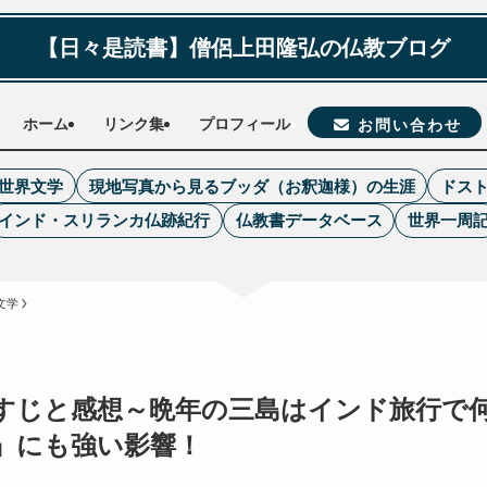
【日々是読書】僧侶上田隆弘の仏教ブログ
ホーム
リンク集
プロフィール
お問い合わせ
世界文学
現地写真から見るブッダ（お釈迦様）の生涯
ドス
インド・スリランカ仏跡紀行
仏教書データベース
世界一周
文学
すじと感想～晩年の三島はインド旅行で
』にも強い影響！