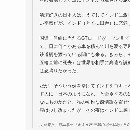
清潔好きの日本人は、えてしてインドに激
い平気だが、インド（とくに田舎）に充満
国道一号線に当たるGTロードが、ソン川
て、日に何本かある車を積んで川を渡る専
鉄道橋を渡っている間にも来る。きみら、
五輪直前に死去）は世界を相手に高遠な説
は怒鳴りたかった。
だが、そういう例を挙げてインドをコキ下
ド人に「日本のようになれ」と命令するの
、、、、、
なにものか
だと、私の幼稚な感情論を寄せ
観は少し改まったが、その夜はインドに感
文藝春秋、徳岡孝夫『天人五衰 三島由紀夫私記』P