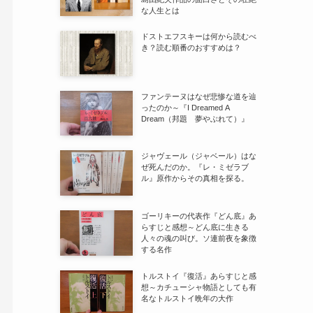
な人生とは
ドストエフスキーは何から読むべ
き？読む順番のおすすめは？
ファンテーヌはなぜ悲惨な道を辿
ったのか～『I Dreamed A
Dream（邦題 夢やぶれて）』
ジャヴェール（ジャベール）はな
ぜ死んだのか。『レ・ミゼラブ
ル』原作からその真相を探る。
ゴーリキーの代表作『どん底』あ
らすじと感想～どん底に生きる
人々の魂の叫び。ソ連前夜を象徴
する名作
トルストイ『復活』あらすじと感
想～カチューシャ物語としても有
名なトルストイ晩年の大作