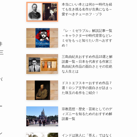
本当にいい本とは何かー時代を経
ても生き残る名作が古典になる～
愛すべきチェーホフ・ゾラ
。
『レ・ミゼラブル』解説記事一覧
～キャラクターや時代背景などレ
ミゼをもっと知りたい方へおすす
件
め！
三
三島由紀夫おすすめ作品15選と解
説書一覧～日本を代表する作家三
島由紀夫作品の面白さとその壮絶
な人生とは
バ
ドストエフスキーおすすめ作品７
選！ロシア文学の面白さが詰まっ
た珠玉の名作をご紹介！
ー
宗教思想・歴史・芸術としてのデ
ィズニーを知るためのおすすめ解
説書一覧
ン
インドは旅人に「答え」ではなく