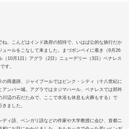
でね。こんどはインド政府の招待で、いはば公的な旅行だか
ュールをこなして来ました。まづボンベイに着き（9月26
ル（10月1日）アグラ（2日）ニューデリー（3日）ベナレス
序です。
ラの両遺跡、ジャイプールではピンク・シティ（十八世紀に
とアンバー城。アグラではタジマハール、ベナレスでは郊外
の川辺の石だたみで、ここで水浴も休息も火葬もする）で
行きました。
ンディ語、ベンガリ語などの作家や大学教授に会ひ、首都ニ
首相にお目にかかりました。カルカッタで会った若いベンガ