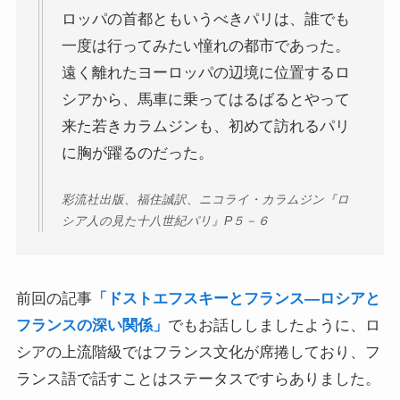
ロッパの首都ともいうべきパリは、誰でも
一度は行ってみたい憧れの都市であった。
ニーチェとドストエフスキー
遠く離れたヨーロッパの辺境に位置するロ
愛すべき遍歴の騎士ドン・キホーテ
シアから、馬車に乗ってはるばるとやって
来た若きカラムジンも、初めて訪れるパリ
フランス文学と歴史・文化
に胸が躍るのだった。
『レ・ミゼラブル』をもっと楽しむために
彩流社出版、福住誠訳、ニコライ・カラムジン『ロ
シア人の見た十八世紀パリ』P５－６
ブログ筆者イチオシの作家エミール・ゾラ
イギリス・ドイツ文学と歴史・文化
前回の記事
「ドストエフスキーとフランス―ロシアと
フランスの深い関係」
でもお話ししましたように、ロ
名作の宝庫・シェイクスピア
シアの上流階級ではフランス文化が席捲しており、フ
ランス語で話すことはステータスですらありました。
蜷川幸雄と現代演劇