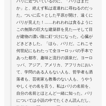
パリに近づいているのに、「パリはまだ
か」と、絶えず私は道連れに尋ねるのだっ
インド思想と文化、歴史
た。ついに広々とした平原が開け、遠くに
パリが見えた！……われわれは貪るように
インドにおける仏教
この無限の巨大な建築群を見た―そして目
が建物の濃い陰に釘づけになった。心臓が
スリランカ、ネパール、東南アジアの仏教
どきどきした。「ほら、パリだ。これこそ
中国仏教と思想・歴史
何世紀にもわたって全ヨーロッパの手本で
あった都市、趣味と流行の源泉だ。ヨーロ
日本仏教とその歴史
ッパ、アジア、アメリカ、アフリカにおい
て、学問のある人もない人も、哲学者も洒
親鸞とドストエフスキー・世界文学
落者も、芸術家も教養のない人も、うやう
やしくその名を言う。私はパリの名前を、
親鸞とドストエフスキー
自分の名前とほとんど一緒に知った。パリ
連載「『カラマーゾフの兄弟』を読む」
については小説の中でたくさん読んだし、