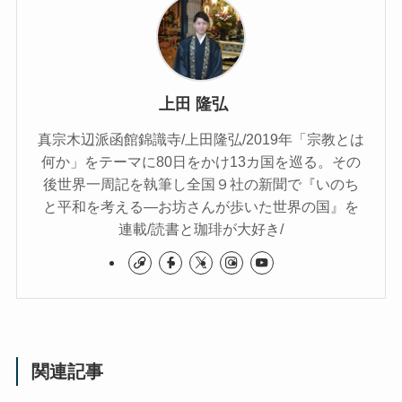
上田 隆弘
真宗木辺派函館錦識寺/上田隆弘/2019年「宗教とは
何か」をテーマに80日をかけ13カ国を巡る。その
後世界一周記を執筆し全国９社の新聞で『いのち
と平和を考える―お坊さんが歩いた世界の国』を
連載/読書と珈琲が大好き/
関連記事