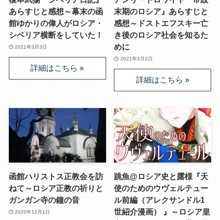
あらすじと感想～幕末の函
末期のロシア』あらすじと
館ゆかりの偉人がロシア・
感想～ドストエフスキー亡
シベリア横断をしていた！
き後のロシア社会を知るた
めに
2021年3月3日
2021年3月2日
函館ハリストス正教会を訪
跳魚@ロシア史と露様『天
ねて～ロシア正教の祈りと
使のためのウヴェルテュー
ガンガン寺の鐘の音
ル前編（アレクサンドル1
世紹介漫画） 』～ロシア皇
2020年12月1日