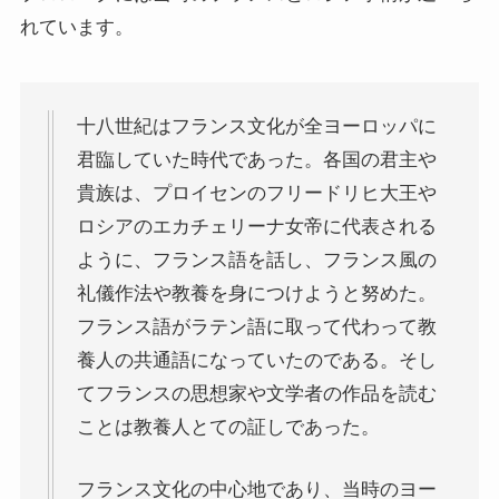
マルクス・エンゲルスの生涯と思想背景
れています。
産業革命とイギリス・ヨーロッパ社会
十八世紀はフランス文化が全ヨーロッパに
ロシアの歴史・文化とドストエフスキー
君臨していた時代であった。各国の君主や
貴族は、プロイセンのフリードリヒ大王や
ディストピア・SF小説から考える現代社会
ロシアのエカチェリーナ女帝に代表される
ように、フランス語を話し、フランス風の
三島由紀夫と日本文学
礼儀作法や教養を身につけようと努めた。
ロシアの偉大な作家プーシキン・ゴーゴリ
フランス語がラテン語に取って代わって教
養人の共通語になっていたのである。そし
ロシアの巨人トルストイ
てフランスの思想家や文学者の作品を読む
ことは教養人とての証しであった。
ロシアの文豪ツルゲーネフ
フランス文化の中心地であり、当時のヨー
ロシアの大作家チェーホフの名作たち