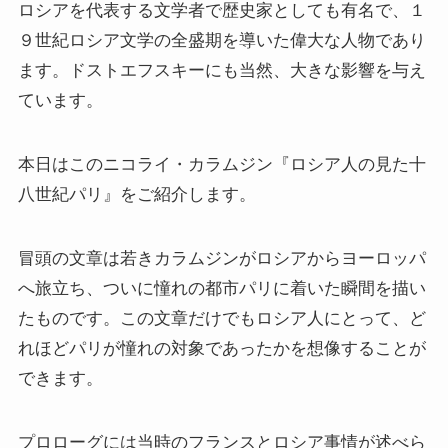
ロシアを代表する文学者で歴史家としても有名で、１
スターリンとヒトラーの虐殺・ホロコースト
９世紀ロシア文学の全盛期を導いた偉大な人物であり
ます。ドストエフスキーにも当然、大きな影響を与え
冷戦世界の歴史・思想・文学に学ぶ
ています。
現代ロシアとロシア・ウクライナ戦争
本日はこのニコライ・カラムジン『ロシア人の見た十
ボスニア紛争とルワンダ虐殺の悲劇～冷戦後の国際
八世紀パリ』をご紹介します。
紛争
マルクス・エンゲルス研究
冒頭の文章は若きカラムジンがロシアからヨーロッパ
へ旅立ち、ついに憧れの都市パリに着いた瞬間を描い
マルクスは宗教的な現象か
たものです。この文章だけでもロシア人にとって、ど
れほどパリが憧れの対象であったかを想像することが
おすすめマルクス・エンゲルス伝記
できます。
マルクス・エンゲルス著作と関連作品
プロローグには当時のフランスとロシア事情が述べら