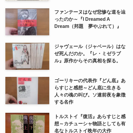
ファンテーヌはなぜ悲惨な道を辿
ったのか～『I Dreamed A
Dream（邦題 夢やぶれて）』
ジャヴェール（ジャベール）はな
ぜ死んだのか。『レ・ミゼラブ
ル』原作からその真相を探る。
ゴーリキーの代表作『どん底』あ
らすじと感想～どん底に生きる
人々の魂の叫び。ソ連前夜を象徴
する名作
トルストイ『復活』あらすじと感
想～カチューシャ物語としても有
名なトルストイ晩年の大作