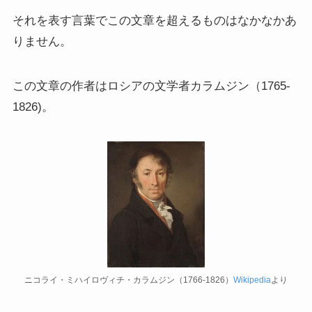
ドストエフスキーとフロイトの父親殺し
それを表す言葉でこの文章を超えるものはなかなかあ
りません。
ドストエフスキーゆかりの地を巡る旅
秋に記す夏の印象～パリ・ジョージアの旅
この文章の作者はロシアの文学者カラムジン（1765-
1826)。
ドストエフスキー、妻と歩んだ運命の旅～狂気と愛
の西欧旅行
『ローマ旅行記』～劇場都市ローマの魅力とベルニ
ーニ巡礼
独ソ戦・冷戦下の世界
レーニン・スターリン時代のソ連の歴史
ニコライ・ミハイロヴィチ・カラムジン（1766-1826）
Wikipedia
より
独ソ戦～ソ連とナチスの絶滅戦争