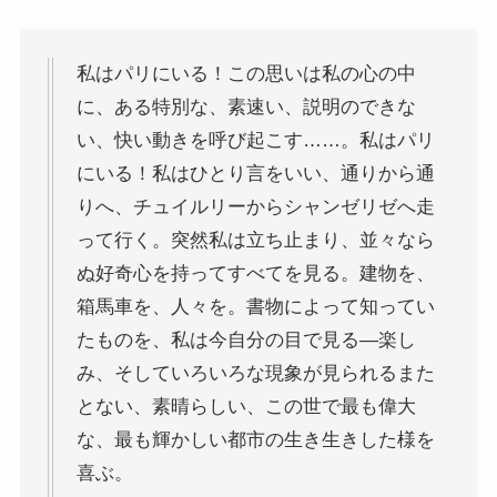
イギリスの文豪ディケンズ
私はパリにいる！この思いは私の心の中
ドイツの大詩人ゲーテを味わう
に、ある特別な、素速い、説明のできな
い、快い動きを呼び起こす……。私はパリ
哲学者ショーペンハウアーに学ぶ
にいる！私はひとり言をいい、通りから通
りへ、チュイルリーからシャンゼリゼへ走
カフカの街プラハとチェコ文学
って行く。突然私は立ち止まり、並々なら
ローマ帝国の興亡とバチカン、ローマカトリック
ぬ好奇心を持ってすべてを見る。建物を、
箱馬車を、人々を。書物によって知ってい
イタリアルネサンスと知の革命
たものを、私は今自分の目で見る―楽し
み、そしていろいろな現象が見られるまた
光の画家フェルメールと科学革命
とない、素晴らしい、この世で最も偉大
な、最も輝かしい都市の生き生きした様を
奇跡の音楽家メンデルスゾーンの驚異の人生
喜ぶ。