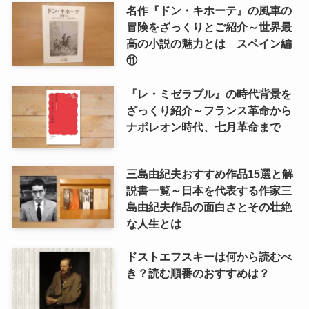
名作『ドン・キホーテ』の風車の
冒険をざっくりとご紹介～世界最
高の小説の魅力とは スペイン編
⑪
『レ・ミゼラブル』の時代背景を
ざっくり紹介～フランス革命から
ナポレオン時代、七月革命まで
三島由紀夫おすすめ作品15選と解
説書一覧～日本を代表する作家三
島由紀夫作品の面白さとその壮絶
な人生とは
ドストエフスキーは何から読むべ
き？読む順番のおすすめは？