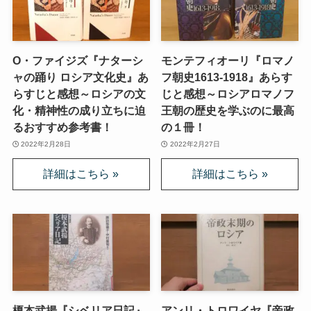
O・ファイジズ『ナターシ
モンテフィオーリ『ロマノ
ャの踊り ロシア文化史』あ
フ朝史1613-1918』あらす
らすじと感想～ロシアの文
じと感想～ロシアロマノフ
化・精神性の成り立ちに迫
王朝の歴史を学ぶのに最高
るおすすめ参考書！
の１冊！
2022年2月28日
2022年2月27日
榎本武揚『シベリア日記』
アンリ・トロワイヤ『帝政