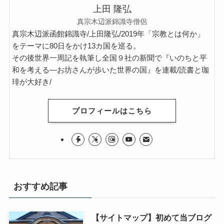
上田 隆弘
真宗木辺派錦識寺僧侶
真宗木辺派函館錦識寺/上田隆弘/2019年「宗教とは何か」
をテーマに80日をかけ13カ国を巡る。
その後世界一周記を執筆し全国９社の新聞で『いのちと平
和を考える―お坊さんが歩いた世界の国』を連載/読書と珈
琲が大好き/
プロフィールはこちら
おすすめ記事
【サイトマップ】初めて当ブログ