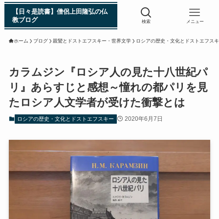
【日々是読書】僧侶上田隆弘の仏
教ブログ
検索
メニュー
ホーム
ブログ
親鸞とドストエフスキー・世界文学
ロシアの歴史・文化とドストエフスキ
浄土真宗入門 親鸞伝
カラムジン『ロシア人の見た十八世紀パ
リ』あらすじと感想～憧れの都パリを見
シン日本仏教史
たロシア人文学者が受けた衝撃とは
インド・スリランカ編
2020年6月7日
ロシアの歴史・文化とドストエフスキー
仏教入門・現地写真から見るブッダの生涯
インド・スリランカ仏跡紀行
第一次インド遠征～ガンジス川の聖地を訪ねて