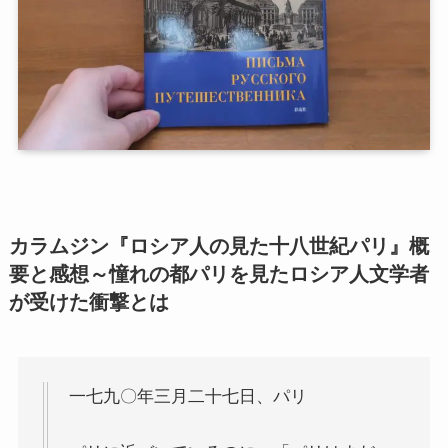
第二次インド遠征～インド中南部の遺跡を訪ねて
仏教聖地スリランカ紀行
第三次インド遠征～ブッダゆかりの地を巡る旅
仏教コラム＋α
プロフィール
カラムジン『ロシア人の見た十八世紀パリ』概
要と感想～憧れの都パリを見たロシア人文学者
仏教コラム・法話
が受けた衝撃とは
お知らせ
僧侶の日記
一七九〇年三月二十七日、パリ
仏教書データベース