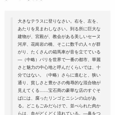
イタリア・バチカン編
大きなテラスに登りなさい。右を、左を、
スペイン編
あたりを見まわしなさい。到る所に巨大な
建物が、宮殿が、教会がある美しいセーヌ
アメリカ編
河岸、花崗岩の橋、そこに数千の人々が群
がり、たくさんの箱馬車が音を立てている
キューバ編
―（中略）パリを世界で一番の都市、華麗
リンク集
さと魅力の中心地と呼んだくらいでは、十
分ではない。（中略）さらに進むと、狭い
通り、貧しさと豊かさの侮辱的な混合物が
見えてくる……宝石商の豪華な店のすぐそ
ばには、腐ったリンゴとニシンの山があ
る。どこもごみだらけで、並べられた肉か
らは、血がどくどく流れている。―鼻をつ