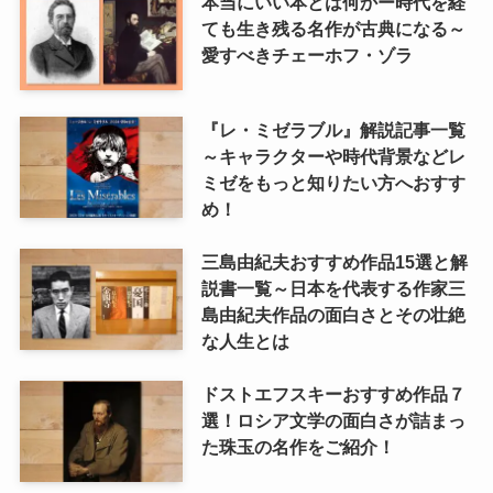
本当にいい本とは何かー時代を経
ても生き残る名作が古典になる～
愛すべきチェーホフ・ゾラ
『レ・ミゼラブル』解説記事一覧
～キャラクターや時代背景などレ
ミゼをもっと知りたい方へおすす
め！
三島由紀夫おすすめ作品15選と解
説書一覧～日本を代表する作家三
島由紀夫作品の面白さとその壮絶
な人生とは
ドストエフスキーおすすめ作品７
選！ロシア文学の面白さが詰まっ
た珠玉の名作をご紹介！