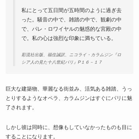
クラシック・西洋美術から見るヨーロッパ
私にとって五日間が五時間のように過ぎ去
夢の国ディズニーランド研究
った。騒音の中で、雑踏の中で、観劇の中
で、パレ・ロワイヤルの魅惑的な宮殿の中
その他おすすめ本
で。私の心は強烈な印象に満ちている。
世界一周記
彩流社出版、福住誠訳、ニコライ・カラムジン『ロ
シア人の見た十八世紀パリ』P１６－１７
タンザニア・トルコ編
イスラエル編
巨大な建築物、華麗なる街並み、活気ある雑踏、うっ
とりするようなオペラ、カラムジンはすぐにパリに魅
ポーランド編
了されます。
チェコ・オーストリア編
しかし彼は同時に、想像もしていなかったものも目に
ボスニア・クロアチア編
することになります。