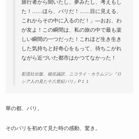
旅行者から聞いたし、夢みたし、考えもし
上巻
た！……ほら、パリだ！……目に見える、
これからその中に入るのだ！」―おお、わ
連載「『レ・ミゼラブル』を読む」
が友よ！この瞬間は、私の旅の中で最も楽
しい瞬間の一つだった！これほど生き生き
第一部
した気持ちと好奇心をもって、待ちこがれ
ながら近づいた都市はかつてなかった！
ドストエフスキー資料データベース
彩流社出版、福住誠訳、ニコライ・カラムジン『ロ
ドストエフスキー作品
シア人の見た十八世紀パリ』P１１
ドストエフスキー伝記
ドストエフスキー論
華の都、パリ。
ドストエフスキーとキリスト教
そのパリを初めて見た時の感動、驚き。