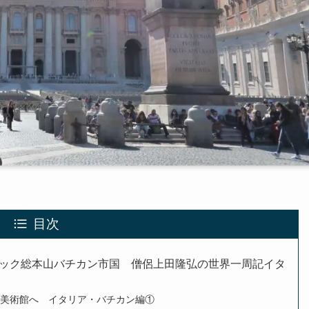
目次
ック総本山バチカン市国 僧侶上田隆弘の世界一周記イタ
ン美術館へ イタリア・バチカン編①