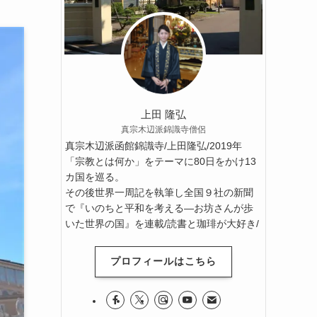
上田 隆弘
真宗木辺派錦識寺僧侶
真宗木辺派函館錦識寺/上田隆弘/2019年
「宗教とは何か」をテーマに80日をかけ13
カ国を巡る。
その後世界一周記を執筆し全国９社の新聞
で『いのちと平和を考える―お坊さんが歩
いた世界の国』を連載/読書と珈琲が大好き/
プロフィールはこちら