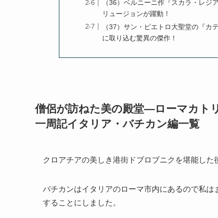
（36）ベルニーニ作『スカラ・レジ
リュージョンが躍動！
（37）サン・ピエトロ大聖堂の『カ
に取り込む驚異の傑作！
僧侶が訪ねた美の殿堂―ローマカト
一周記イタリア・バチカン編一覧
クロアチアの美しき港街ドブロブニクを堪能した
バチカンはイタリアのローマ市内にあるので私は
することにしました。