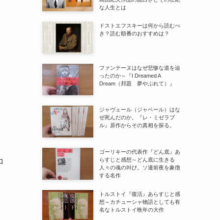
な人生とは
ドストエフスキーは何から読むべ
き？読む順番のおすすめは？
ファンテーヌはなぜ悲惨な道を辿
ったのか～『I Dreamed A
Dream（邦題 夢やぶれて）』
ジャヴェール（ジャベール）はな
ぜ死んだのか。『レ・ミゼラブ
ル』原作からその真相を探る。
ゴーリキーの代表作『どん底』あ
らすじと感想～どん底に生きる
ロ
人々の魂の叫び。ソ連前夜を象徴
する名作
トルストイ『復活』あらすじと感
想～カチューシャ物語としても有
名なトルストイ晩年の大作