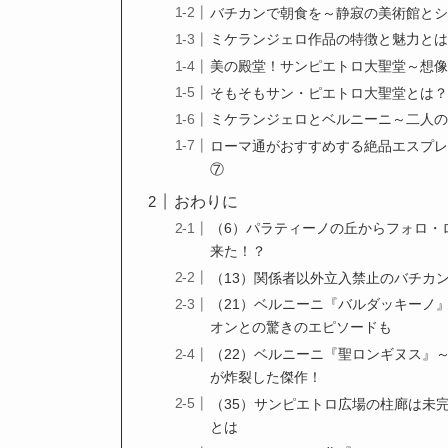
バチカンで朝食を～静寂の美術館と
ミケランジェロ作品の特徴と魅力と
美の殿堂！サンピエトロ大聖堂～想
そもそもサン・ピエトロ大聖堂とは
ミケランジェロとベルニーニ～二人
ローマ通がおすすめする絶品エスプ
⑦
おわりに
（6）パラティーノの丘からフォロ・
来た！？
（13）関係者以外立入禁止のバチカ
（21）ベルニーニ『バルダッキーノ
オンとの驚きのエピソードも
（22）ベルニーニ『聖ロンギヌス』
が炸裂した傑作！
（35）サンピエトロ広場の柱廊は未
とは