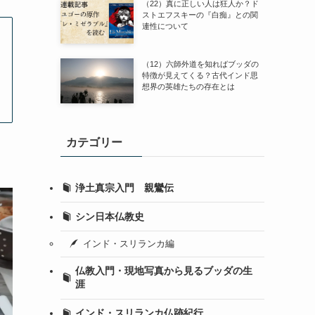
（22）真に正しい人は狂人か？ド
ストエフスキーの『白痴』との関
連性について
（12）六師外道を知ればブッダの
特徴が見えてくる？古代インド思
想界の英雄たちの存在とは
カテゴリー
浄土真宗入門 親鸞伝
シン日本仏教史
インド・スリランカ編
仏教入門・現地写真から見るブッダの生
涯
インド・スリランカ仏跡紀行