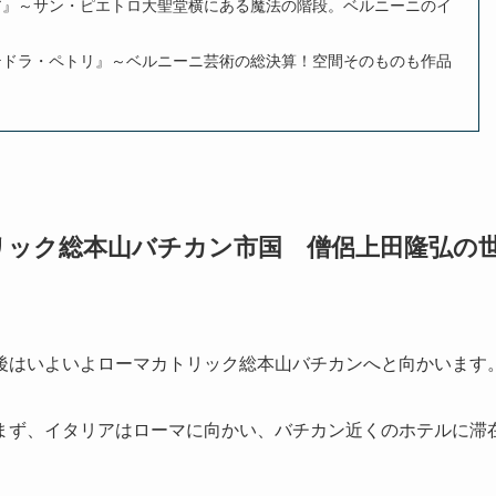
ア』～サン・ピエトロ大聖堂横にある魔法の階段。ベルニーニのイ
テドラ・ペトリ』～ベルニーニ芸術の総決算！空間そのものも作品
リック総本山バチカン市国 僧侶上田隆弘の
後はいよいよローマカトリック総本山バチカンへと向かいます
まず、イタリアはローマに向かい、バチカン近くのホテルに滞