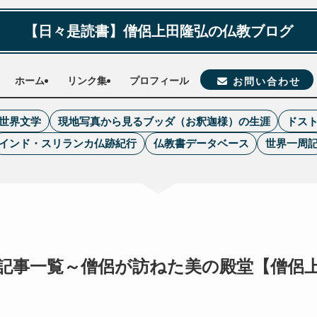
【日々是読書】僧侶上田隆弘の仏教ブログ
ホーム
リンク集
プロフィール
お問い合わせ
世界文学
現地写真から見るブッダ（お釈迦様）の生涯
ドス
インド・スリランカ仏跡紀行
仏教書データベース
世界一周
記事一覧～僧侶が訪ねた美の殿堂【僧侶