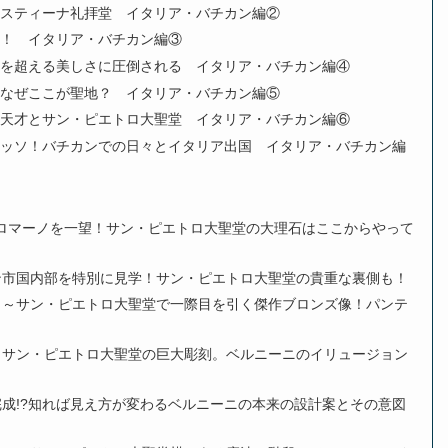
システィーナ礼拝堂 イタリア・バチカン編②
は！ イタリア・バチカン編③
像を超える美しさに圧倒される イタリア・バチカン編④
？なぜここが聖地？ イタリア・バチカン編⑤
の天才とサン・ピエトロ大聖堂 イタリア・バチカン編⑥
レッソ！バチカンでの日々とイタリア出国 イタリア・バチカン編
ロマーノを一望！サン・ピエトロ大聖堂の大理石はここからやって
ン市国内部を特別に見学！サン・ピエトロ大聖堂の貴重な裏側も！
』～サン・ピエトロ大聖堂で一際目を引く傑作ブロンズ像！パンテ
～サン・ピエトロ大聖堂の巨大彫刻。ベルニーニのイリュージョン
完成!?知れば見え方が変わるベルニーニの本来の設計案とその意図