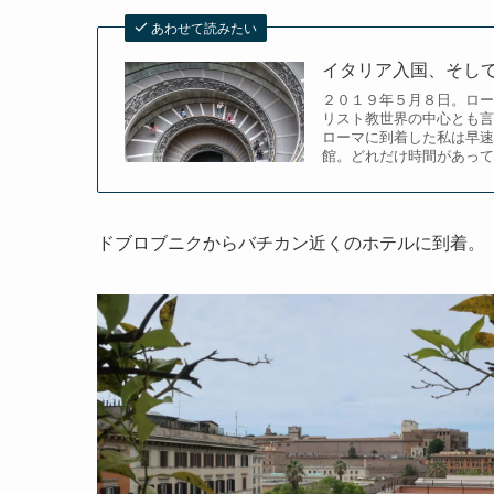
あわせて読みたい
イタリア入国、そし
２０１９年５月８日。ロー
リスト教世界の中心とも言
ローマに到着した私は早速
館。どれだけ時間があって
ドブロブニクからバチカン近くのホテルに到着。