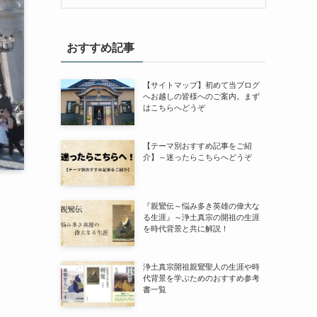
おすすめ記事
【サイトマップ】初めて当ブログ
へお越しの皆様へのご案内。まず
はこちらへどうぞ
【テーマ別おすすめ記事をご紹
介】～迷ったらこちらへどうぞ
『親鸞伝～悩み多き英雄の偉大な
る生涯』～浄土真宗の開祖の生涯
を時代背景と共に解説！
浄土真宗開祖親鸞聖人の生涯や時
代背景を学ぶためのおすすめ参考
書一覧