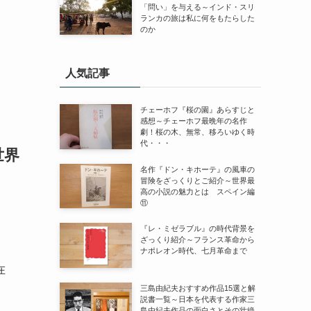
「問い」を与える～インド・スリ
ランカの旅は私に何をもたらした
のか
人気記事
チェーホフ『桜の園』あらすじと
感想～チェーホフ最晩年の名作
劇！桜の木、無常、移ろいゆく時
代・・・
世界
名作『ドン・キホーテ』の風車の
冒険をざっくりとご紹介～世界最
高の小説の魅力とは スペイン編
⑪
。
『レ・ミゼラブル』の時代背景を
ざっくり紹介～フランス革命から
ナポレオン時代、七月革命まで
在
三島由紀夫おすすめ作品15選と解
説書一覧～日本を代表する作家三
島由紀夫作品の面白さとその壮絶