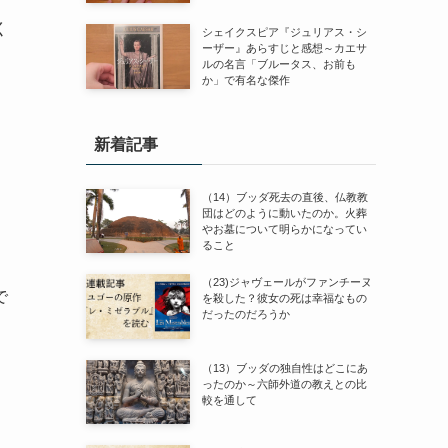
く
シェイクスピア『ジュリアス・シ
ーザー』あらすじと感想～カエサ
ルの名言「ブルータス、お前も
か」で有名な傑作
新着記事
（14）ブッダ死去の直後、仏教教
団はどのように動いたのか。火葬
やお墓について明らかになってい
ること
（23)ジャヴェールがファンチーヌ
で
を殺した？彼女の死は幸福なもの
だったのだろうか
（13）ブッダの独自性はどこにあ
ったのか～六師外道の教えとの比
較を通して