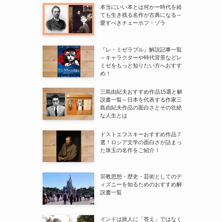
本当にいい本とは何かー時代を経
ても生き残る名作が古典になる～
愛すべきチェーホフ・ゾラ
『レ・ミゼラブル』解説記事一覧
～キャラクターや時代背景などレ
ミゼをもっと知りたい方へおすす
め！
三島由紀夫おすすめ作品15選と解
説書一覧～日本を代表する作家三
島由紀夫作品の面白さとその壮絶
な人生とは
ドストエフスキーおすすめ作品７
選！ロシア文学の面白さが詰まっ
た珠玉の名作をご紹介！
宗教思想・歴史・芸術としてのデ
ィズニーを知るためのおすすめ解
説書一覧
インドは旅人に「答え」ではなく