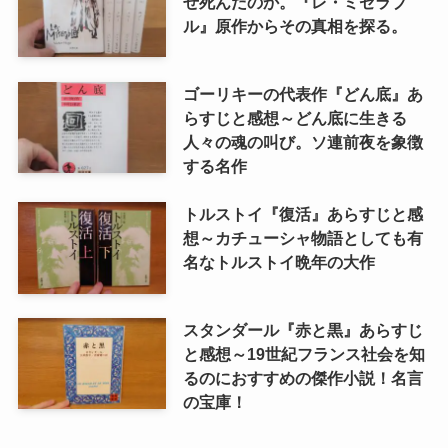
ぜ死んだのか。『レ・ミゼラブ
ル』原作からその真相を探る。
ゴーリキーの代表作『どん底』あ
らすじと感想～どん底に生きる
人々の魂の叫び。ソ連前夜を象徴
する名作
トルストイ『復活』あらすじと感
想～カチューシャ物語としても有
名なトルストイ晩年の大作
スタンダール『赤と黒』あらすじ
と感想～19世紀フランス社会を知
るのにおすすめの傑作小説！名言
の宝庫！