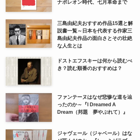
ナポレオン時代、七月革命まで
三島由紀夫おすすめ作品15選と解
説書一覧～日本を代表する作家三
島由紀夫作品の面白さとその壮絶
な人生とは
ドストエフスキーは何から読むべ
き？読む順番のおすすめは？
ファンテーヌはなぜ悲惨な道を辿
ったのか～『I Dreamed A
Dream（邦題 夢やぶれて）』
ジャヴェール（ジャベール）はな