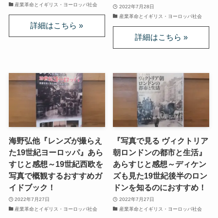
ドストエフスキーとフロイトの父親殺し
産業革命とイギリス・ヨーロッパ社会
2022年7月28日
産業革命とイギリス・ヨーロッパ社会
ドストエフスキーゆかりの地を巡る旅
秋に記す夏の印象～パリ・ジョージアの旅
ドストエフスキー、妻と歩んだ運命の旅～狂気と愛
の西欧旅行
『ローマ旅行記』～劇場都市ローマの魅力とベルニ
ーニ巡礼
海野弘他『レンズが撮らえ
『写真で見る ヴィクトリア
独ソ戦・冷戦下の世界
た19世紀ヨーロッパ』あら
朝ロンドンの都市と生活』
すじと感想～19世紀西欧を
あらすじと感想～ディケン
写真で概観するおすすめガ
ズも見た19世紀後半のロン
レーニン・スターリン時代のソ連の歴史
イドブック！
ドンを知るのにおすすめ！
2022年7月27日
2022年7月27日
独ソ戦～ソ連とナチスの絶滅戦争
産業革命とイギリス・ヨーロッパ社会
産業革命とイギリス・ヨーロッパ社会