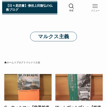
【日々是読書】僧侶上田隆弘の仏
教ブログ
検索
メニュー
浄土真宗入門 親鸞伝
マルクス主義
シン日本仏教史
インド・スリランカ編
ホーム
ブログ
マルクス主義
仏教入門・現地写真から見るブッダの生涯
インド・スリランカ仏跡紀行
第一次インド遠征～ガンジス川の聖地を訪ねて