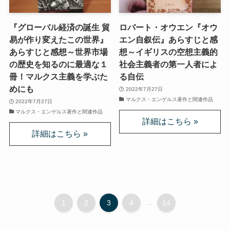
クラシック・西洋美術から見るヨーロッパ
『グローバル経済の誕生 貿
ロバート・オウエン『オウ
夢の国ディズニーランド研究
易が作り変えたこの世界』
エン自叙伝』あらすじと感
あらすじと感想～世界市場
想～イギリスの空想主義的
その他おすすめ本
の歴史を知るのに最適な１
社会主義者の第一人者によ
冊！マルクス主義を学ぶた
る自伝
世界一周記
めにも
2022年7月27日
マルクス・エンゲルス著作と関連作品
2022年7月27日
マルクス・エンゲルス著作と関連作品
タンザニア・トルコ編
イスラエル編
ポーランド編
チェコ・オーストリア編
1
2
3
4
...
14
ボスニア・クロアチア編