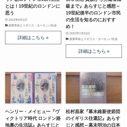
とは！19世紀のロンドンに
級まで』あらすじと感想～
思う
19世紀後半のロンドン市民
インド思想と文化、歴史
の生活を知るのにおすす
2022年8月1日
産業革命とイギリス・ヨーロッパ社会
め！
インドにおける仏教
2022年7月31日
産業革命とイギリス・ヨーロッパ社会
スリランカ、ネパール、東南アジアの仏教
中国仏教と思想・歴史
日本仏教とその歴史
親鸞とドストエフスキー・世界文学
親鸞とドストエフスキー
ヘンリー・メイヒュー『ヴ
松村昌家『幕末維新使節団
ィクトリア時代 ロンドン路
のイギリス往還記』あらす
連載「『カラマーゾフの兄弟』を読む」
地裏の生活誌』あらすじと
じと感想～幕末明治の日本