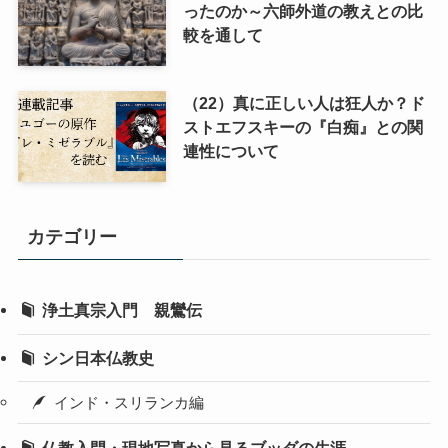
ったのか～六師外道の教えとの比
較を通して
（22）真に正しい人は狂人か？ド
ストエフスキーの『白痴』との関
連性について
カテゴリー
浄土真宗入門 親鸞伝
シン日本仏教史
インド・スリランカ編
仏教入門・現地写真から見るブッダの生涯