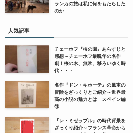
ランカの旅は私に何をもたらした
のか
人気記事
チェーホフ『桜の園』あらすじと
感想～チェーホフ最晩年の名作
劇！桜の木、無常、移ろいゆく時
代・・・
名作『ドン・キホーテ』の風車の
冒険をざっくりとご紹介～世界最
高の小説の魅力とは スペイン編
⑪
『レ・ミゼラブル』の時代背景を
ざっくり紹介～フランス革命から