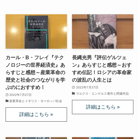
マルクス・エンゲルスの生涯と思想背景
産業革命とイギリス・ヨーロッパ社会
ロシアの歴史・文化とドストエフスキー
ディストピア・SF小説から考える現代社会
カール・B・フレイ『テク
長縄光男『評伝ゲルツェ
ノロジーの世界経済史』あ
ン』あらすじと感想～おす
らすじと感想～産業革命の
すめ伝記！ロシアの革命家
三島由紀夫と日本文学
歴史と社会のつながりを学
の波乱の人生とは
ぶのにおすすめ！
2022年7月27日
ロシアの偉大な作家プーシキン・ゴーゴリ
マルクス・エンゲルス著作と関連作品
2022年7月27日
産業革命とイギリス・ヨーロッパ社会
ロシアの巨人トルストイ
ロシアの文豪ツルゲーネフ
ロシアの大作家チェーホフの名作たち