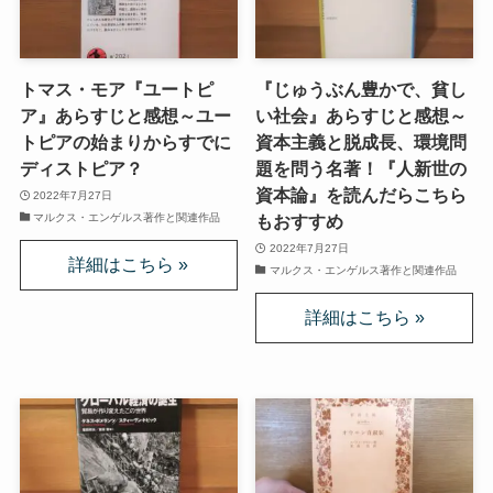
イギリスの文豪ディケンズ
トマス・モア『ユートピ
『じゅうぶん豊かで、貧し
ドイツの大詩人ゲーテを味わう
ア』あらすじと感想～ユー
い社会』あらすじと感想～
トピアの始まりからすでに
資本主義と脱成長、環境問
哲学者ショーペンハウアーに学ぶ
ディストピア？
題を問う名著！『人新世の
資本論』を読んだらこちら
2022年7月27日
カフカの街プラハとチェコ文学
マルクス・エンゲルス著作と関連作品
もおすすめ
2022年7月27日
ローマ帝国の興亡とバチカン、ローマカトリック
マルクス・エンゲルス著作と関連作品
イタリアルネサンスと知の革命
光の画家フェルメールと科学革命
奇跡の音楽家メンデルスゾーンの驚異の人生