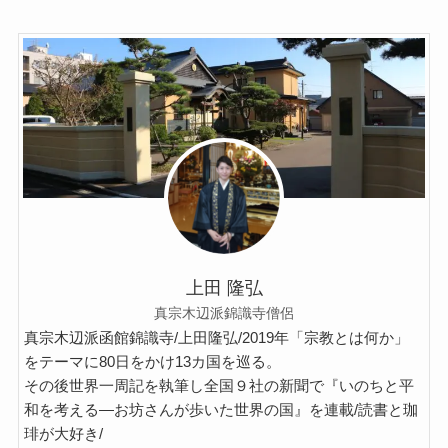
イタリア・バチカン編
スペイン編
アメリカ編
キューバ編
リンク集
上田 隆弘
真宗木辺派錦識寺僧侶
真宗木辺派函館錦識寺/上田隆弘/2019年「宗教とは何か」
をテーマに80日をかけ13カ国を巡る。
その後世界一周記を執筆し全国９社の新聞で『いのちと平
和を考える―お坊さんが歩いた世界の国』を連載/読書と珈
琲が大好き/