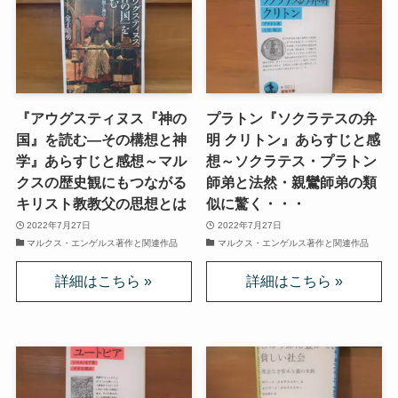
ニーチェとドストエフスキー
愛すべき遍歴の騎士ドン・キホーテ
『アウグスティヌス『神の
プラトン『ソクラテスの弁
国』を読む―その構想と神
明 クリトン』あらすじと感
フランス文学と歴史・文化
学』あらすじと感想～マル
想～ソクラテス・プラトン
クスの歴史観にもつながる
師弟と法然・親鸞師弟の類
『レ・ミゼラブル』をもっと楽しむために
キリスト教教父の思想とは
似に驚く・・・
2022年7月27日
2022年7月27日
ブログ筆者イチオシの作家エミール・ゾラ
マルクス・エンゲルス著作と関連作品
マルクス・エンゲルス著作と関連作品
イギリス・ドイツ文学と歴史・文化
名作の宝庫・シェイクスピア
蜷川幸雄と現代演劇