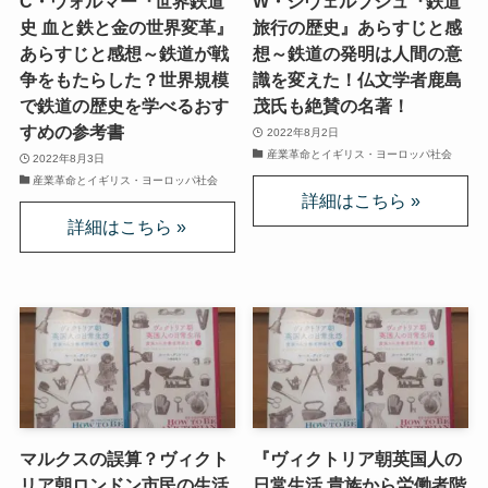
C・ウォルマー『世界鉄道
W・シヴェルブシュ『鉄道
第二次インド遠征～インド中南部の遺跡を訪ねて
史 血と鉄と金の世界変革』
旅行の歴史』あらすじと感
あらすじと感想～鉄道が戦
想～鉄道の発明は人間の意
仏教聖地スリランカ紀行
争をもたらした？世界規模
識を変えた！仏文学者鹿島
で鉄道の歴史を学べるおす
茂氏も絶賛の名著！
第三次インド遠征～ブッダゆかりの地を巡る旅
すめの参考書
2022年8月2日
産業革命とイギリス・ヨーロッパ社会
2022年8月3日
産業革命とイギリス・ヨーロッパ社会
仏教コラム＋α
プロフィール
仏教コラム・法話
お知らせ
僧侶の日記
マルクスの誤算？ヴィクト
『ヴィクトリア朝英国人の
仏教書データベース
リア朝ロンドン市民の生活
日常生活 貴族から労働者階