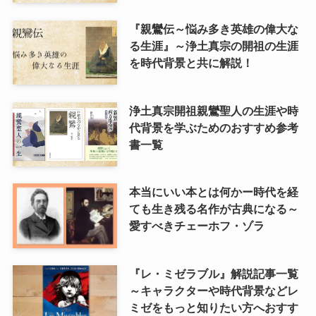
『親鸞伝～悩み多き英雄の偉大な
る生涯』～浄土真宗の開祖の生涯
を時代背景と共に解説！
浄土真宗開祖親鸞聖人の生涯や時
代背景を学ぶためのおすすめ参考
書一覧
本当にいい本とは何かー時代を経
ても生き残る名作が古典になる～
愛すべきチェーホフ・ゾラ
『レ・ミゼラブル』解説記事一覧
～キャラクターや時代背景などレ
ミゼをもっと知りたい方へおすす