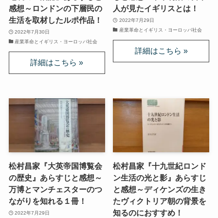
感想～ロンドンの下層民の
人が見たイギリスとは！
上巻
生活を取材したルポ作品！
2022年7月29日
産業革命とイギリス・ヨーロッパ社会
2022年7月30日
連載「『レ・ミゼラブル』を読む」
産業革命とイギリス・ヨーロッパ社会
第一部
ドストエフスキー資料データベース
ドストエフスキー作品
ドストエフスキー伝記
松村昌家『大英帝国博覧会
松村昌家『十九世紀ロンド
ドストエフスキー論
の歴史』あらすじと感想～
ン生活の光と影』あらすじ
万博とマンチェスターのつ
と感想～ディケンズの生き
ドストエフスキーとキリスト教
ながりを知れる１冊！
たヴィクトリア朝の背景を
知るのにおすすめ！
2022年7月29日