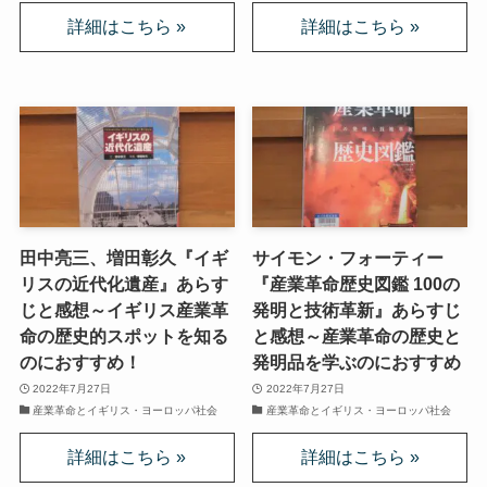
スターリンとヒトラーの虐殺・ホロコースト
冷戦世界の歴史・思想・文学に学ぶ
現代ロシアとロシア・ウクライナ戦争
ボスニア紛争とルワンダ虐殺の悲劇～冷戦後の国際
紛争
田中亮三、増田彰久『イギ
サイモン・フォーティー
マルクス・エンゲルス研究
リスの近代化遺産』あらす
『産業革命歴史図鑑 100の
じと感想～イギリス産業革
発明と技術革新』あらすじ
命の歴史的スポットを知る
と感想～産業革命の歴史と
マルクスは宗教的な現象か
のにおすすめ！
発明品を学ぶのにおすすめ
2022年7月27日
2022年7月27日
おすすめマルクス・エンゲルス伝記
産業革命とイギリス・ヨーロッパ社会
産業革命とイギリス・ヨーロッパ社会
マルクス・エンゲルス著作と関連作品