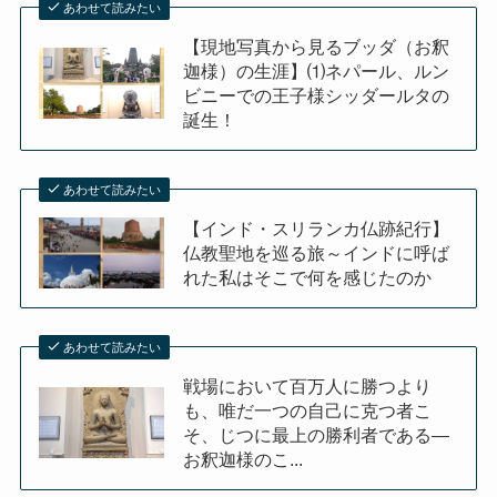
あわせて読みたい
【現地写真から見るブッダ（お釈
迦様）の生涯】⑴ネパール、ルン
ビニーでの王子様シッダールタの
誕生！
あわせて読みたい
【インド・スリランカ仏跡紀行】
仏教聖地を巡る旅～インドに呼ば
れた私はそこで何を感じたのか
あわせて読みたい
戦場において百万人に勝つより
も、唯だ一つの自己に克つ者こ
そ、じつに最上の勝利者である―
お釈迦様のこ...