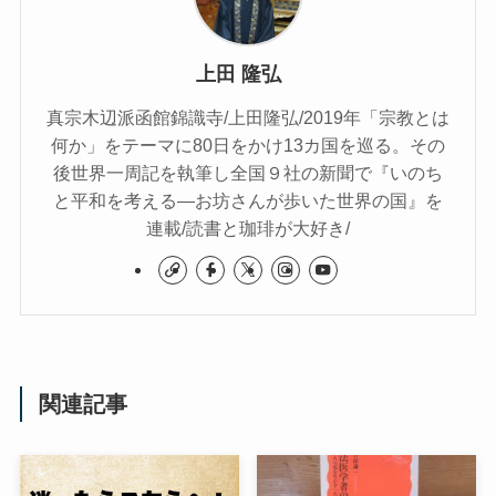
上田 隆弘
真宗木辺派函館錦識寺/上田隆弘/2019年「宗教とは
何か」をテーマに80日をかけ13カ国を巡る。その
後世界一周記を執筆し全国９社の新聞で『いのち
と平和を考える―お坊さんが歩いた世界の国』を
連載/読書と珈琲が大好き/
関連記事