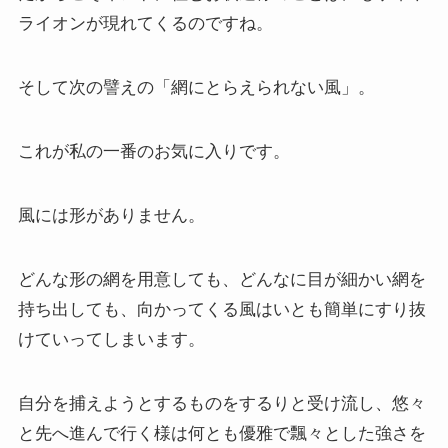
クラシック・西洋美術から見るヨーロッパ
ライオンが現れてくるのですね。
夢の国ディズニーランド研究
そして次の譬えの「網にとらえられない風」。
その他おすすめ本
これが私の一番のお気に入りです。
世界一周記
風には形がありません。
タンザニア・トルコ編
イスラエル編
どんな形の網を用意しても、どんなに目が細かい網を
持ち出しても、向かってくる風はいとも簡単にすり抜
ポーランド編
けていってしまいます。
チェコ・オーストリア編
自分を捕えようとするものをするりと受け流し、悠々
と先へ進んで行く様は何とも優雅で飄々とした強さを
ボスニア・クロアチア編