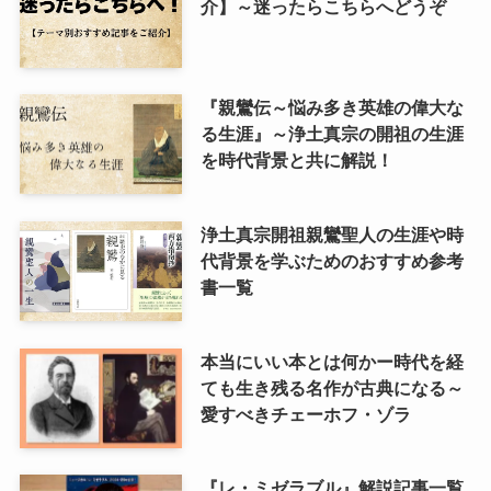
介】～迷ったらこちらへどうぞ
『親鸞伝～悩み多き英雄の偉大な
る生涯』～浄土真宗の開祖の生涯
を時代背景と共に解説！
浄土真宗開祖親鸞聖人の生涯や時
代背景を学ぶためのおすすめ参考
書一覧
本当にいい本とは何かー時代を経
ても生き残る名作が古典になる～
愛すべきチェーホフ・ゾラ
『レ・ミゼラブル』解説記事一覧