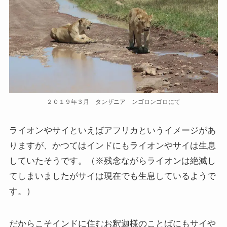
イギリスの文豪ディケンズ
ドイツの大詩人ゲーテを味わう
哲学者ショーペンハウアーに学ぶ
カフカの街プラハとチェコ文学
２０１９年３月 タンザニア ンゴロンゴロにて
ローマ帝国の興亡とバチカン、ローマカトリック
ライオンやサイといえばアフリカというイメージがあ
りますが、かつてはインドにもライオンやサイは生息
イタリアルネサンスと知の革命
していたそうです。（※残念ながらライオンは絶滅し
てしまいましたがサイは現在でも生息しているようで
光の画家フェルメールと科学革命
す。）
奇跡の音楽家メンデルスゾーンの驚異の人生
だからこそインドに住むお釈迦様のことばにもサイや