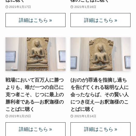
2021年1月17日
2021年1月16日
戦場において百万人に勝つ
(おのが)罪過を指摘し過ち
よりも、唯だ一つの自己に
を告げてくれる聡明な人に
克つ者こそ、じつに最上の
会ったならば、その賢い人
勝利者である―お釈迦様の
につき従え―お釈迦様のこ
ことばに聴く
とばに聴く
2021年1月15日
2021年1月14日