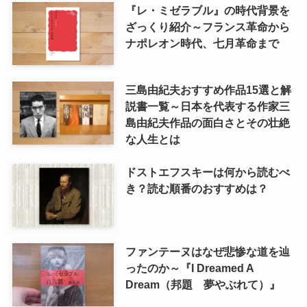
『レ・ミゼラブル』の時代背景を
ざっくり紹介～フランス革命から
ナポレオン時代、七月革命まで
三島由紀夫おすすめ作品15選と解
説書一覧～日本を代表する作家三
島由紀夫作品の面白さとその壮絶
な人生とは
ドストエフスキーは何から読むべ
き？読む順番のおすすめは？
ファンテーヌはなぜ悲惨な道を辿
ったのか～『I Dreamed A
Dream（邦題 夢やぶれて）』