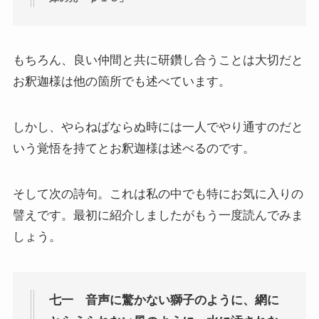
マルクス・エンゲルスの生涯と思想背景
産業革命とイギリス・ヨーロッパ社会
もちろん、良い仲間と共に研鑽し合うことは大切だと
お釈迦様は他の箇所でも述べています。
ロシアの歴史・文化とドストエフスキー
しかし、やらねばならぬ時には一人でやり通すのだと
ディストピア・SF小説から考える現代社会
いう覚悟を持てとお釈迦様は述べるのです。
三島由紀夫と日本文学
そして次の詩句。これは私の中でも特にお気に入りの
ロシアの偉大な作家プーシキン・ゴーゴリ
譬えです。最初に紹介しましたがもう一度読んでみま
しょう。
ロシアの巨人トルストイ
ロシアの文豪ツルゲーネフ
七一 音声に驚かない獅子のように、網に
ロシアの大作家チェーホフの名作たち