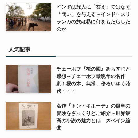
インドは旅人に「答え」ではなく
「問い」を与える～インド・スリ
ランカの旅は私に何をもたらした
のか
人気記事
チェーホフ『桜の園』あらすじと
感想～チェーホフ最晩年の名作
劇！桜の木、無常、移ろいゆく時
代・・・
名作『ドン・キホーテ』の風車の
冒険をざっくりとご紹介～世界最
高の小説の魅力とは スペイン編
⑪