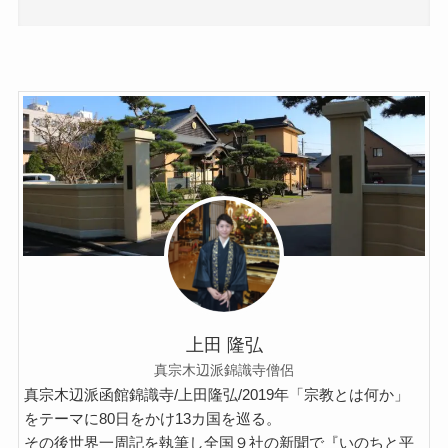
上田 隆弘
真宗木辺派錦識寺僧侶
真宗木辺派函館錦識寺/上田隆弘/2019年「宗教とは何か」
をテーマに80日をかけ13カ国を巡る。
その後世界一周記を執筆し全国９社の新聞で『いのちと平