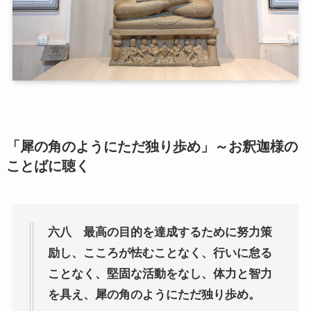
第二次インド遠征～インド中南部の遺跡を訪ねて
仏教聖地スリランカ紀行
第三次インド遠征～ブッダゆかりの地を巡る旅
仏教コラム＋α
「犀の角のようにただ独り歩め」～お釈迦様の
プロフィール
ことばに聴く
仏教コラム・法話
六八 最高の目的を達成するために努力策
お知らせ
励し、こころが怯むことなく、行いに怠る
僧侶の日記
ことなく、堅固な活動をなし、体力と智力
を具え、犀の角のようにただ独り歩め。
仏教書データベース