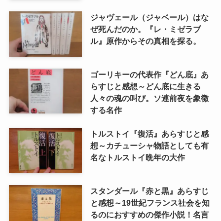
ジャヴェール（ジャベール）はな
ぜ死んだのか。『レ・ミゼラブ
ル』原作からその真相を探る。
ゴーリキーの代表作『どん底』あ
らすじと感想～どん底に生きる
人々の魂の叫び。ソ連前夜を象徴
する名作
トルストイ『復活』あらすじと感
想～カチューシャ物語としても有
名なトルストイ晩年の大作
スタンダール『赤と黒』あらすじ
と感想～19世紀フランス社会を知
るのにおすすめの傑作小説！名言