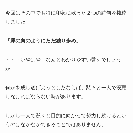
ドストエフスキーとフロイトの父親殺し
今回はその中でも特に印象に残った２つの詩句を抜粋
ドストエフスキーゆかりの地を巡る旅
しました。
秋に記す夏の印象～パリ・ジョージアの旅
「犀の角のようにただ独り歩め」
ドストエフスキー、妻と歩んだ運命の旅～狂気と愛
の西欧旅行
・・・いやはや、なんとわかりやすい譬えでしょう
か。
『ローマ旅行記』～劇場都市ローマの魅力とベルニ
ーニ巡礼
何かを成し遂げようとしたならば、黙々と一人で没頭
独ソ戦・冷戦下の世界
しなければならない時があります。
レーニン・スターリン時代のソ連の歴史
しかし一人で黙々と目的に向かって努力し続けるとい
うのはなかなかできることではありません。
独ソ戦～ソ連とナチスの絶滅戦争