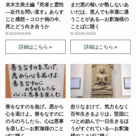
末木文美士編『死者と霊性
まだ悪の報いが熟しないあ
―近代を問い直す』あらす
いだは、悪人でも幸運に遇
じと感想～コロナ禍の今、
うことがある―お釈迦様の
死とどう向き合うか
ことばに聴く
2021年8月29日
2021年1月18日
善をなすのを急げ。悪から
怠りなまけて、気力もなく
心を退けよ。善をなすのに
百年生きるよりは、堅固に
のろのろしたら、心は悪事
つとめ励んで一日生きるほ
を楽しむ―お釈迦様のこと
うがすぐれている―お釈迦
ばに聴く
様のことばに聴く