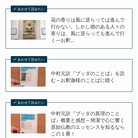
あわせて読みたい
花の香りは風に逆らっては進んで
行かない。しかし徳のある人々の
香りは、風に逆らっても進んで行
く―お釈...
あわせて読みたい
中村元訳『ブッダのことば』を読
む～お釈迦様のことばに聴く
あわせて読みたい
中村元訳『ブッダの真理のこと
ば』概要と感想～簡潔で心に響く
原始仏教のエッセンスを知るなら
この１冊！