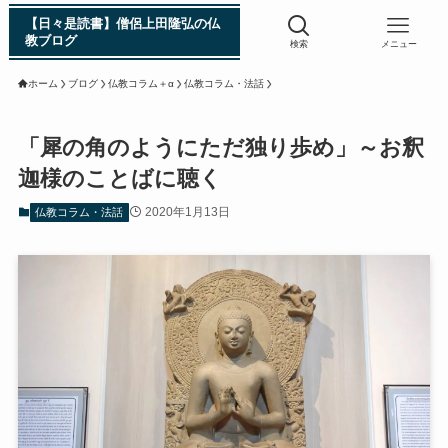
【日々是読書】僧侶上田隆弘の仏
教ブログ
検索
メニュー
ホーム
ブログ
仏教コラム＋α
仏教コラム・法話
浄土真宗入門 親鸞伝
「犀の角のようにただ独り歩め」～お釈
迦様のことばに聴く
シン日本仏教史
2020年1月13日
仏教コラム・法話
インド・スリランカ編
仏教入門・現地写真から見るブッダの生涯
インド・スリランカ仏跡紀行
第一次インド遠征～ガンジス川の聖地を訪ねて