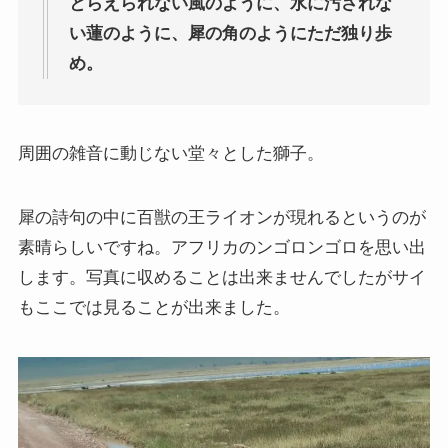
とらえられない風のように、水に汚されな
い蓮のように、犀の角のようにただ独り歩
ニーチェとドストエフスキー
め。
愛すべき遍歴の騎士ドン・キホーテ
周囲の雑音に動じない堂々とした獅子。
フランス文学と歴史・文化
『レ・ミゼラブル』をもっと楽しむために
犀の詩句の中に百獣の王ライオンが現れるというのが
素晴らしいですね。アフリカのンゴロンゴロを思い出
ブログ筆者イチオシの作家エミール・ゾラ
します。写真に収めることは出来ませんでしたがサイ
もここでは見ることが出来ました。
イギリス・ドイツ文学と歴史・文化
名作の宝庫・シェイクスピア
蜷川幸雄と現代演劇