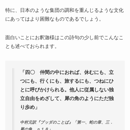
スターリンとヒトラーの虐殺・ホロコースト
特に、日本のような集団の調和を重んじるような文化
にあってはより困難なものであるでしょう。
冷戦世界の歴史・思想・文学に学ぶ
面白いことにお釈迦様はこの詩句の少し前でこんなこ
現代ロシアとロシア・ウクライナ戦争
とも述べておられます。
ボスニア紛争とルワンダ虐殺の悲劇～冷戦後の国際
紛争
「四〇 仲間の中におれば、休むにも、立
マルクス・エンゲルス研究
つにも、行くにも、旅するにも、つねにひ
とに呼びかけられる。他人に従属しない独
マルクスは宗教的な現象か
立自由をめざして、犀の角のようにただ独
おすすめマルクス・エンゲルス伝記
り歩め」
マルクス・エンゲルス著作と関連作品
中村元訳『ブッダのことば』「第一、蛇の章、三．
犀の角 ｐ１８」