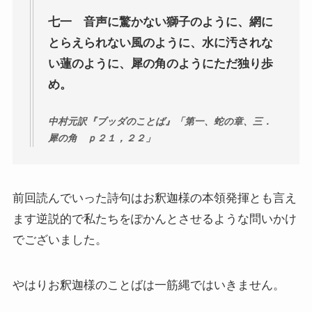
七一 音声に驚かない獅子のように、網に
インド思想と文化、歴史
とらえられない風のように、水に汚されな
い蓮のように、犀の角のようにただ独り歩
インドにおける仏教
め。
スリランカ、ネパール、東南アジアの仏教
中村元訳『ブッダのことば』「第一、蛇の章、三．
犀の角 ｐ２１，２２」
中国仏教と思想・歴史
日本仏教とその歴史
前回読んでいった詩句はお釈迦様の本領発揮とも言え
ます逆説的で私たちをぽかんとさせるような問いかけ
親鸞とドストエフスキー・世界文学
でございました。
親鸞とドストエフスキー
やはりお釈迦様のことばは一筋縄ではいきません。
連載「『カラマーゾフの兄弟』を読む」