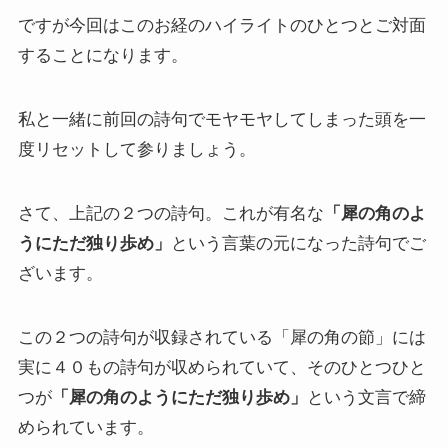
ですが今回はこのお経のハイライトのひとつとご対面
上巻
することになります。
連載「『レ・ミゼラブル』を読む」
私と一緒に前回の詩句でモヤモヤしてしまった頭を一
第一部
度リセットして参りましょう。
ドストエフスキー資料データベース
さて、上記の２つの詩句。これが有名な
「犀の角のよ
ドストエフスキー作品
うにただ独り歩め」
という言葉の元になった詩句でご
ざいます。
ドストエフスキー伝記
この２つの詩句が収録されている「犀の角の節」には
ドストエフスキー論
実に４０もの詩句が収められていて、そのひとつひと
つが
「犀の角のようにただ独り歩め」
という文言で締
ドストエフスキーとキリスト教
められています。