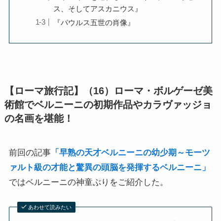
ス、そしてアスカニウス』
『パウルス五世の肖像』
インド思想と文化、歴史
インドにおける仏教
スリランカ、ネパール、東南アジアの仏教
【ローマ旅行記】（16）ローマ・ボルゲーゼ美
中国仏教と思想・歴史
術館でベルニーニの初期作品やカラヴァッジョ
の名画を堪能！
日本仏教とその歴史
前回の記事
「早熟の天才ベルニーニの幼少期～モーツ
親鸞とドストエフスキー・世界文学
ァルト級の才能と驚異の頭脳を発揮するベルニーニ」
ではベルニーニの神童ぶりをご紹介した。
親鸞とドストエフスキー
あわせて読みたい
連載「『カラマーゾフの兄弟』を読む」