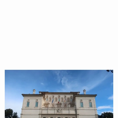
ドストエフスキーとフロイトの父親殺し
ドストエフスキーゆかりの地を巡る旅
秋に記す夏の印象～パリ・ジョージアの旅
ドストエフスキー、妻と歩んだ運命の旅～狂気と愛
の西欧旅行
『ローマ旅行記』～劇場都市ローマの魅力とベルニ
ーニ巡礼
独ソ戦・冷戦下の世界
レーニン・スターリン時代のソ連の歴史
独ソ戦～ソ連とナチスの絶滅戦争