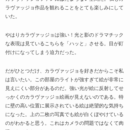
クラシック・西洋美術から見るヨーロッパ
ラヴァッジョ作品を観れることをとても楽しみにして
いた。
夢の国ディズニーランド研究
その他おすすめ本
やはりカラヴァッジョは強い！光と影のドラマチック
な表現は見ているこちらを「ハッと」させる。目が釘
世界一周記
付けになってしまう迫力だった。
タンザニア・トルコ編
だがひとつだけ、カラヴァッジョを好きだからこそ私
は言いたい。この部屋のライトが強すぎて絵が非常に
イスラエル編
見えにくい部分があるのだ。強い光が絵に反射してせ
ポーランド編
っかくのカラヴァッジョ絵画が見えないのである。特
に壁の高い位置に展示されている絵は絶望的な気持ち
チェコ・オーストリア編
になった。上の二枚の写真でも絵が白くぼやけている
のがわかると思う。これはカメラの問題ではなくて肉
ボスニア・クロアチア編