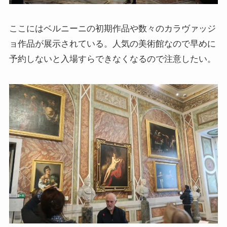
ニーチェとドストエフスキー
ここにはベルニーニの初期作品や数々のカラヴァッジ
ョ作品が展示されている。人気の美術館なので早めに
愛すべき遍歴の騎士ドン・キホーテ
予約しないと入場すらできなくなるので注意したい。
フランス文学と歴史・文化
『レ・ミゼラブル』をもっと楽しむために
ブログ筆者イチオシの作家エミール・ゾラ
イギリス・ドイツ文学と歴史・文化
名作の宝庫・シェイクスピア
蜷川幸雄と現代演劇