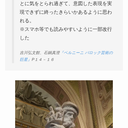
とに気をとられ過ぎて、意図した表現を実
現できずに終ったきらいかあるように思わ
れる。
※スマホ等でも読みやすいように一部改行
した
吉川弘文館、石鍋真澄
『ベルニーニ バロック芸術の
巨星』
P
１４－１６