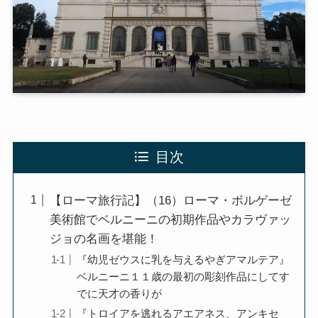
第二次インド遠征～インド中南部の遺跡を訪ねて
仏教聖地スリランカ紀行
第三次インド遠征～ブッダゆかりの地を巡る旅
仏教コラム＋α
目次
プロフィール
仏教コラム・法話
【ローマ旅行記】（16）ローマ・ボルゲーゼ
美術館でベルニーニの初期作品やカラヴァッ
お知らせ
ジョの名画を堪能！
『幼児ゼウスに乳を与えるやぎアマルテア』
僧侶の日記
ベルニーニ１１歳の最初の彫刻作品にしてす
でに天才の香りが
仏教書データベース
『トロイアを逃れるアエアネス、アンキセ