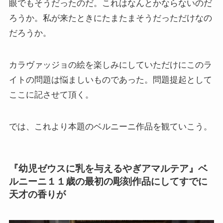
眼でもそうだったのだ。これはなんとかならないのだ
ろうか。私が来たときにたまたまそうだっただけなの
イタリア・バチカン編
だろうか。
スペイン編
カラヴァッジョの絵を楽しみにしていただけにこのラ
アメリカ編
イトの問題は悩ましいものであった。問題提起として
ここに記させて頂く。
キューバ編
では、これより本題のベルニーニ作品を観ていこう。
リンク集
『幼児ゼウスに乳を与えるやぎアマルテア』ベ
ルニーニ１１歳の最初の彫刻作品にしてすでに
天才の香りが