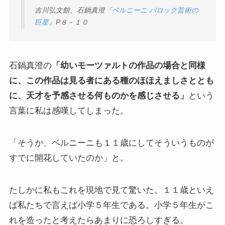
吉川弘文館、石鍋真澄
『ベルニーニ バロック芸術の
巨星』
P
８－１０
石鍋真澄の
「幼いモーツァルトの作品の場合と同様
に、この作品は見る者にある種のほほえましさととも
に、天才を予感させる何ものかを感じさせる」
という
言葉に私は感嘆してしまった。
「そうか、ベルニーニも１１歳にしてそういうものが
すでに開花していたのか」と。
たしかに私もこれを現地で見て驚いた。１１歳といえ
ば私たちで言えば小学５年生である。小学５年生がこ
れを造ったと考えたらあまりに恐ろしすぎる。