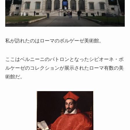
スターリンとヒトラーの虐殺・ホロコースト
冷戦世界の歴史・思想・文学に学ぶ
現代ロシアとロシア・ウクライナ戦争
私が訪れたのはローマのボルゲーゼ美術館。
ボスニア紛争とルワンダ虐殺の悲劇～冷戦後の国際
ここはベルニーニのパトロンとなったシピオーネ・ボ
紛争
ルケーゼのコレクションが展示されたローマ有数の美
マルクス・エンゲルス研究
術館だ。
マルクスは宗教的な現象か
おすすめマルクス・エンゲルス伝記
マルクス・エンゲルス著作と関連作品