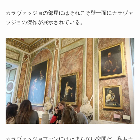
イギリスの文豪ディケンズ
カラヴァッジョの部屋にはそれこそ壁一面にカラヴァ
ッジョの傑作が展示されている。
ドイツの大詩人ゲーテを味わう
哲学者ショーペンハウアーに学ぶ
カフカの街プラハとチェコ文学
ローマ帝国の興亡とバチカン、ローマカトリック
イタリアルネサンスと知の革命
光の画家フェルメールと科学革命
奇跡の音楽家メンデルスゾーンの驚異の人生
カラヴァッジョファンにはたまらない空間だ。私もカ