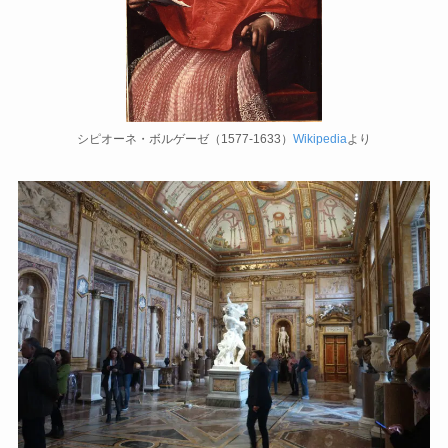
マルクス・エンゲルスの生涯と思想背景
産業革命とイギリス・ヨーロッパ社会
ロシアの歴史・文化とドストエフスキー
シピオーネ・ボルゲーゼ（1577-1633）
Wikipedia
より
ディストピア・SF小説から考える現代社会
三島由紀夫と日本文学
ロシアの偉大な作家プーシキン・ゴーゴリ
ロシアの巨人トルストイ
ロシアの文豪ツルゲーネフ
ロシアの大作家チェーホフの名作たち