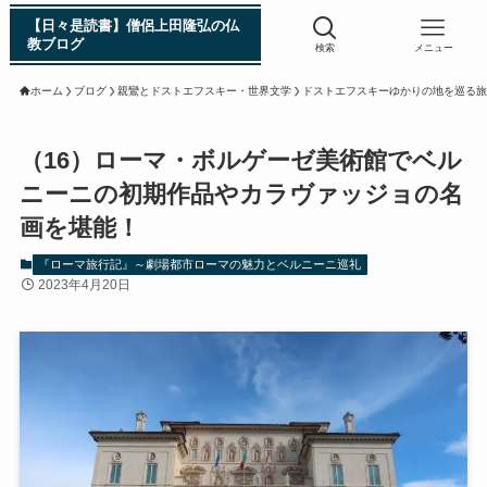
【日々是読書】僧侶上田隆弘の仏
教ブログ
検索
メニュー
ホーム
ブログ
親鸞とドストエフスキー・世界文学
ドストエフスキーゆかりの地を巡る旅
浄土真宗入門 親鸞伝
（16）ローマ・ボルゲーゼ美術館でベル
ニーニの初期作品やカラヴァッジョの名
シン日本仏教史
画を堪能！
インド・スリランカ編
『ローマ旅行記』～劇場都市ローマの魅力とベルニーニ巡礼
2023年4月20日
仏教入門・現地写真から見るブッダの生涯
インド・スリランカ仏跡紀行
第一次インド遠征～ガンジス川の聖地を訪ねて