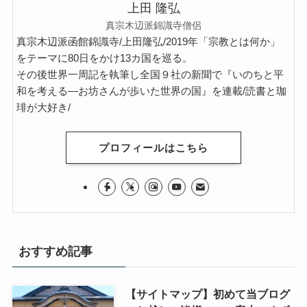
上田 隆弘
真宗木辺派錦識寺僧侶
真宗木辺派函館錦識寺/上田隆弘/2019年「宗教とは何か」
をテーマに80日をかけ13カ国を巡る。
その後世界一周記を執筆し全国９社の新聞で『いのちと平
和を考える―お坊さんが歩いた世界の国』を連載/読書と珈
琲が大好き/
プロフィールはこちら
おすすめ記事
【サイトマップ】初めて当ブログ