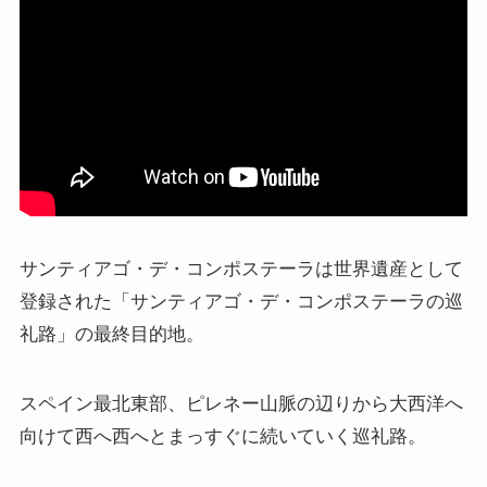
ドストエフスキーとフロイトの父親殺し
ドストエフスキーゆかりの地を巡る旅
秋に記す夏の印象～パリ・ジョージアの旅
ドストエフスキー、妻と歩んだ運命の旅～狂気と愛
の西欧旅行
『ローマ旅行記』～劇場都市ローマの魅力とベルニ
サンティアゴ・デ・コンポステーラは世界遺産として
ーニ巡礼
登録された「サンティアゴ・デ・コンポステーラの巡
礼路」の最終目的地。
独ソ戦・冷戦下の世界
レーニン・スターリン時代のソ連の歴史
スペイン最北東部、ピレネー山脈の辺りから大西洋へ
向けて西へ西へとまっすぐに続いていく巡礼路。
独ソ戦～ソ連とナチスの絶滅戦争