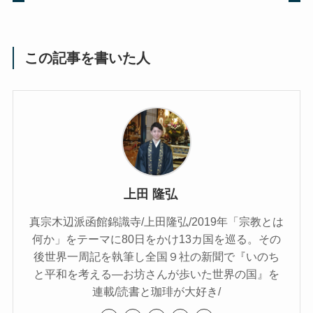
この記事を書いた人
上田 隆弘
真宗木辺派函館錦識寺/上田隆弘/2019年「宗教とは
何か」をテーマに80日をかけ13カ国を巡る。その
後世界一周記を執筆し全国９社の新聞で『いのち
と平和を考える―お坊さんが歩いた世界の国』を
連載/読書と珈琲が大好き/