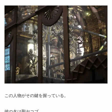
ニーチェとドストエフスキー
愛すべき遍歴の騎士ドン・キホーテ
フランス文学と歴史・文化
『レ・ミゼラブル』をもっと楽しむために
ブログ筆者イチオシの作家エミール・ゾラ
イギリス・ドイツ文学と歴史・文化
名作の宝庫・シェイクスピア
この人物がその鍵を握っている。
蜷川幸雄と現代演劇
彼の名は聖ヤコブ。