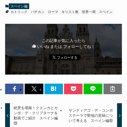
スペイン編
カトリック
バチカン
ローマ
キリスト教
世界一周
スペイン
この記事が気に入ったら
いいね または フォローしてね！
絶景を堪能！クエンカとカ
サンティアゴ・デ・コンポ
ンポ・デ・クリプターナを
ステーラで聖地の意味につ
動画でご紹介 スペイン編
いて考える スペイン編⑮
⑬