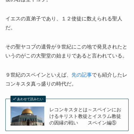
イギリスの文豪ディケンズ
イエスの直弟子であり、１２使徒に数えられる聖人
ドイツの大詩人ゲーテを味わう
だ。
哲学者ショーペンハウアーに学ぶ
その聖ヤコブの遺骨が９世紀にこの地で発見されたと
いうのがこの大聖堂の始まりであると言われている。
カフカの街プラハとチェコ文学
ローマ帝国の興亡とバチカン、ローマカトリック
９世紀のスペインといえば、
先の記事
でも紹介したレ
コンキスタ真っ盛りの時代だ。
イタリアルネサンスと知の革命
あわせて読みたい
光の画家フェルメールと科学革命
レコンキスタとは～スペインにお
けるキリスト教徒とイスラム教徒
奇跡の音楽家メンデルスゾーンの驚異の人生
の因縁の戦い スペイン編⑤