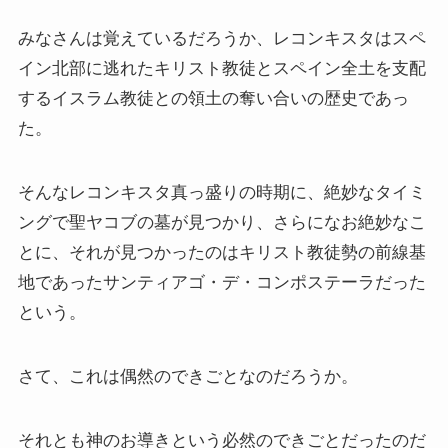
クラシック・西洋美術から見るヨーロッパ
みなさんは覚えているだろうか、レコンキスタはスペ
夢の国ディズニーランド研究
イン北部に逃れたキリスト教徒とスペイン全土を支配
するイスラム教徒との領土の奪い合いの歴史であっ
その他おすすめ本
た。
世界一周記
そんなレコンキスタ真っ盛りの時期に、絶妙なタイミ
ングで聖ヤコブの墓が見つかり、さらになお絶妙なこ
タンザニア・トルコ編
とに、それが見つかったのはキリスト教徒勢の前線基
イスラエル編
地であったサンティアゴ・デ・コンポステーラだった
という。
ポーランド編
さて、これは偶然のできごとなのだろうか。
チェコ・オーストリア編
ボスニア・クロアチア編
それとも神のお導きという必然のできごとだったのだ