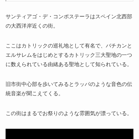
上巻
サンティアゴ・デ・コンポステーラはスペイン北西部
連載「『レ・ミゼラブル』を読む」
の大西洋岸近くの街。
第一部
ここはカトリックの巡礼地として有名で、バチカンと
エルサレムをはじめとするカトリック三大聖地の一つ
ドストエフスキー資料データベース
に数えられている由緒ある聖地として知られている。
ドストエフスキー作品
旧市街中心部を歩いてみるとラッパのような音色の伝
ドストエフスキー伝記
統音楽が聞こえてくる。
ドストエフスキー論
この街はまるでお祭りのような雰囲気が漂っている。
ドストエフスキーとキリスト教