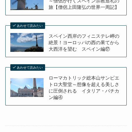
～僧侶が行くスペイン宗教巡礼の
旅【僧侶上田隆弘の世界一周記】
あわせて読みたい
スペイン西岸のフィニステレ岬の
絶景！ヨーロッパの西の果てから
大西洋を望む スペイン編⑰
あわせて読みたい
ローマカトリック総本山サンピエ
トロ大聖堂～想像を超える美しさ
に圧倒される イタリア・バチカ
ン編④