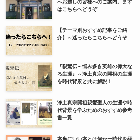
へお越しの皆様へのご案内。まず
はこちらへどうぞ
【テーマ別おすすめ記事をご紹
介】～迷ったらこちらへどうぞ
『親鸞伝～悩み多き英雄の偉大な
る生涯』～浄土真宗の開祖の生涯
を時代背景と共に解説！
浄土真宗開祖親鸞聖人の生涯や時
代背景を学ぶためのおすすめ参考
書一覧
本当にいい本とは何かー時代を経