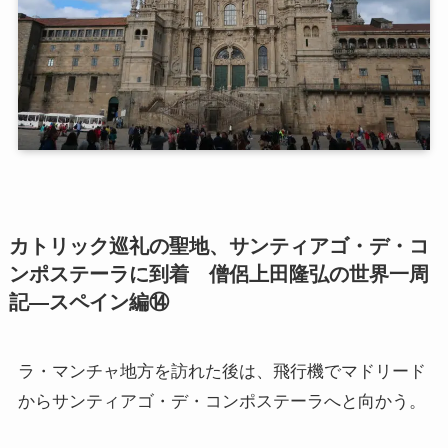
第二次インド遠征～インド中南部の遺跡を訪ねて
仏教聖地スリランカ紀行
第三次インド遠征～ブッダゆかりの地を巡る旅
仏教コラム＋α
プロフィール
カトリック巡礼の聖地、サンティアゴ・デ・コ
ンポステーラに到着 僧侶上田隆弘の世界一周
仏教コラム・法話
記―スペイン編⑭
お知らせ
ラ・マンチャ地方を訪れた後は、飛行機でマドリード
僧侶の日記
からサンティアゴ・デ・コンポステーラへと向かう。
仏教書データベース