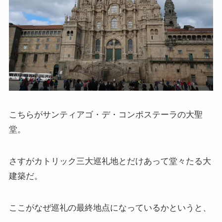
マルクス・エンゲルスの生涯と思想背景
産業革命とイギリス・ヨーロッパ社会
ロシアの歴史・文化とドストエフスキー
ディストピア・SF小説から考える現代社会
こちらがサンティアゴ・デ・コンポステーラの大聖
三島由紀夫と日本文学
堂。
ロシアの偉大な作家プーシキン・ゴーゴリ
さすがカトリック三大巡礼地とだけあって堂々たる大
ロシアの巨人トルストイ
建築だ。
ロシアの文豪ツルゲーネフ
ここがなぜ巡礼の最終地点になっているかというと、
ロシアの大作家チェーホフの名作たち