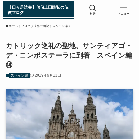
【日々是読書】僧侶上田隆弘の仏
教ブログ
検索
メニュー
ホーム
ブログ
世界一周記
スペイン編
浄土真宗入門 親鸞伝
カトリック巡礼の聖地、サンティアゴ・
デ・コンポステーラに到着 スペイン編
シン日本仏教史
⑭
インド・スリランカ編
2019年9月12日
スペイン編
仏教入門・現地写真から見るブッダの生涯
インド・スリランカ仏跡紀行
第一次インド遠征～ガンジス川の聖地を訪ねて