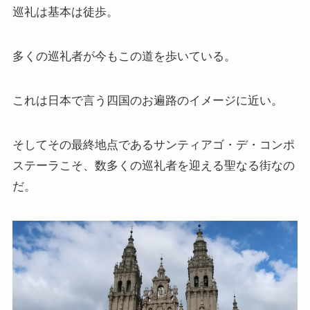
巡礼は基本は徒歩。
スターリンとヒトラーの虐殺・ホロコースト
冷戦世界の歴史・思想・文学に学ぶ
多くの巡礼者が今もこの道を歩いている。
現代ロシアとロシア・ウクライナ戦争
これは日本で言う四国のお遍路のイメージに近い。
ボスニア紛争とルワンダ虐殺の悲劇～冷戦後の国際
紛争
そしてその最終地点であるサンティアゴ・デ・コンポ
ステーラこそ、数多くの巡礼者を迎える聖なる街なの
マルクス・エンゲルス研究
だ。
マルクスは宗教的な現象か
おすすめマルクス・エンゲルス伝記
マルクス・エンゲルス著作と関連作品