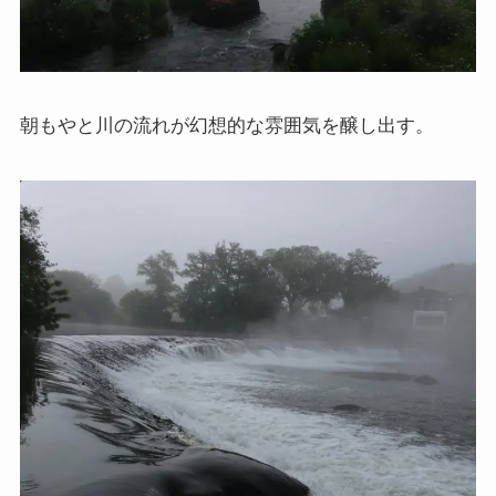
イギリスの文豪ディケンズ
ドイツの大詩人ゲーテを味わう
朝もやと川の流れが幻想的な雰囲気を醸し出す。
哲学者ショーペンハウアーに学ぶ
カフカの街プラハとチェコ文学
ローマ帝国の興亡とバチカン、ローマカトリック
イタリアルネサンスと知の革命
光の画家フェルメールと科学革命
奇跡の音楽家メンデルスゾーンの驚異の人生