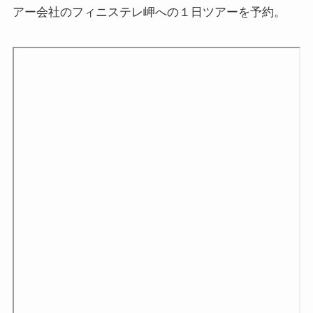
アー会社のフィニステレ岬への１日ツアーを予約。
インド思想と文化、歴史
インドにおける仏教
スリランカ、ネパール、東南アジアの仏教
中国仏教と思想・歴史
日本仏教とその歴史
親鸞とドストエフスキー・世界文学
親鸞とドストエフスキー
連載「『カラマーゾフの兄弟』を読む」