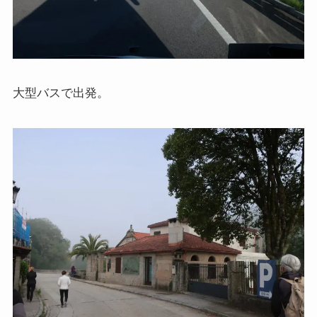
スターリンとヒトラーの虐殺・ホロコースト
冷戦世界の歴史・思想・文学に学ぶ
現代ロシアとロシア・ウクライナ戦争
大型バスで出発。
ボスニア紛争とルワンダ虐殺の悲劇～冷戦後の国際
紛争
マルクス・エンゲルス研究
マルクスは宗教的な現象か
おすすめマルクス・エンゲルス伝記
マルクス・エンゲルス著作と関連作品