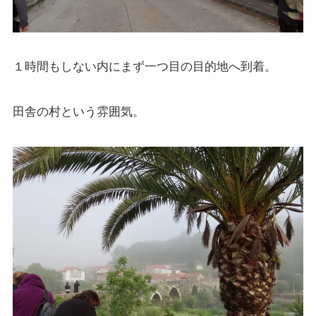
マルクス・エンゲルスの生涯と思想背景
産業革命とイギリス・ヨーロッパ社会
１時間もしない内にまず一つ目の目的地へ到着。
ロシアの歴史・文化とドストエフスキー
田舎の村という雰囲気。
ディストピア・SF小説から考える現代社会
三島由紀夫と日本文学
ロシアの偉大な作家プーシキン・ゴーゴリ
ロシアの巨人トルストイ
ロシアの文豪ツルゲーネフ
ロシアの大作家チェーホフの名作たち