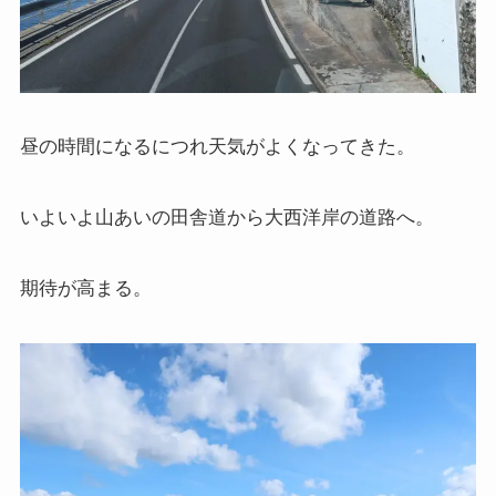
イタリア・バチカン編
スペイン編
昼の時間になるにつれ天気がよくなってきた。
アメリカ編
いよいよ山あいの田舎道から大西洋岸の道路へ。
キューバ編
リンク集
期待が高まる。