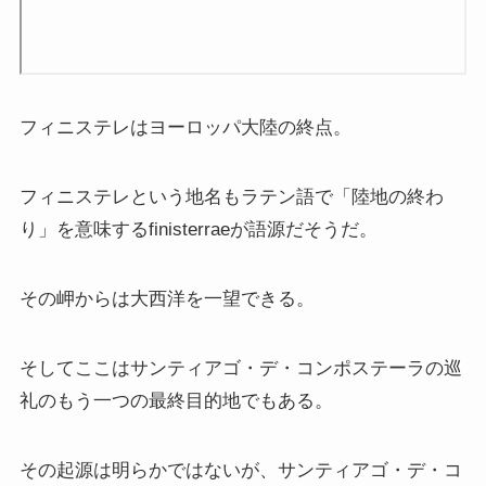
上巻
連載「『レ・ミゼラブル』を読む」
フィニステレはヨーロッパ大陸の終点。
第一部
フィニステレという地名もラテン語で「陸地の終わ
ドストエフスキー資料データベース
り」を意味するfinisterraeが語源だそうだ。
ドストエフスキー作品
その岬からは大西洋を一望できる。
ドストエフスキー伝記
そしてここはサンティアゴ・デ・コンポステーラの巡
ドストエフスキー論
礼のもう一つの最終目的地でもある。
ドストエフスキーとキリスト教
その起源は明らかではないが、サンティアゴ・デ・コ