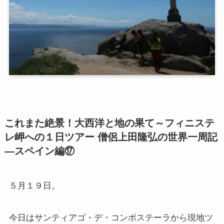
第二次インド遠征～インド中南部の遺跡を訪ねて
仏教聖地スリランカ紀行
第三次インド遠征～ブッダゆかりの地を巡る旅
仏教コラム＋α
プロフィール
これまた絶景！大西洋と地の果て～フィニステ
レ岬への１日ツアー 僧侶上田隆弘の世界一周記
仏教コラム・法話
―スペイン編⑰
お知らせ
５月１９日。
僧侶の日記
今日はサンティアゴ・デ・コンポステーラから現地ツ
仏教書データベース