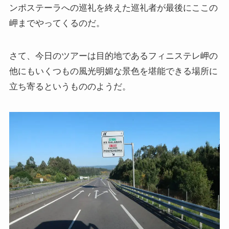
ドストエフスキーとフロイトの父親殺し
ンポステーラへの巡礼を終えた巡礼者が最後にここの
岬までやってくるのだ。
ドストエフスキーゆかりの地を巡る旅
さて、今日のツアーは目的地であるフィニステレ岬の
秋に記す夏の印象～パリ・ジョージアの旅
他にもいくつもの風光明媚な景色を堪能できる場所に
ドストエフスキー、妻と歩んだ運命の旅～狂気と愛
立ち寄るというもののようだ。
の西欧旅行
『ローマ旅行記』～劇場都市ローマの魅力とベルニ
ーニ巡礼
独ソ戦・冷戦下の世界
レーニン・スターリン時代のソ連の歴史
独ソ戦～ソ連とナチスの絶滅戦争