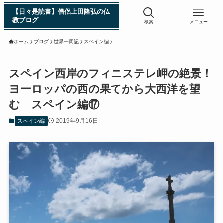
【日々是読書】僧侶上田隆弘の仏
教ブログ
検索
メニュー
ホーム
ブログ
世界一周記
スペイン編
浄土真宗入門 親鸞伝
スペイン西岸のフィニステレ岬の絶景！
ヨーロッパの西の果てから大西洋を望
シン日本仏教史
む スペイン編⑰
インド・スリランカ編
2019年9月16日
スペイン編
仏教入門・現地写真から見るブッダの生涯
インド・スリランカ仏跡紀行
第一次インド遠征～ガンジス川の聖地を訪ねて