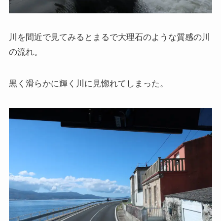
クラシック・西洋美術から見るヨーロッパ
夢の国ディズニーランド研究
川を間近で見てみるとまるで大理石のような質感の川
の流れ。
その他おすすめ本
黒く滑らかに輝く川に見惚れてしまった。
世界一周記
タンザニア・トルコ編
イスラエル編
ポーランド編
チェコ・オーストリア編
ボスニア・クロアチア編