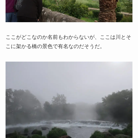
ニーチェとドストエフスキー
愛すべき遍歴の騎士ドン・キホーテ
ここがどこなのか名前もわからないが、ここは川とそ
こに架かる橋の景色で有名なのだそうだ。
フランス文学と歴史・文化
『レ・ミゼラブル』をもっと楽しむために
ブログ筆者イチオシの作家エミール・ゾラ
イギリス・ドイツ文学と歴史・文化
名作の宝庫・シェイクスピア
蜷川幸雄と現代演劇