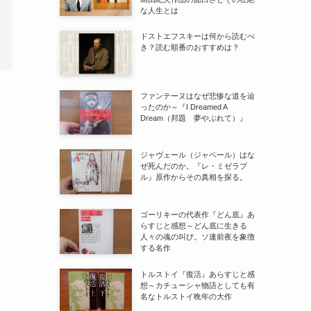
な人生とは
ドストエフスキーは何から読むべ
き？読む順番のおすすめは？
ファンテーヌはなぜ悲惨な道を辿
ったのか～『I Dreamed A
Dream（邦題 夢やぶれて）』
ジャヴェール（ジャベール）はな
ぜ死んだのか。『レ・ミゼラブ
ル』原作からその真相を探る。
ゴーリキーの代表作『どん底』あ
らすじと感想～どん底に生きる
人々の魂の叫び。ソ連前夜を象徴
する名作
トルストイ『復活』あらすじと感
想～カチューシャ物語としても有
名なトルストイ晩年の大作