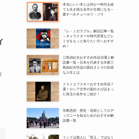
本当にいい本とは何かー時代を経
ても生き残る名作が古典になる～
愛すべきチェーホフ・ゾラ
『レ・ミゼラブル』解説記事一覧
～キャラクターや時代背景などレ
イ
ミゼをもっと知りたい方へおすす
め！
三島由紀夫おすすめ作品15選と解
説書一覧～日本を代表する作家三
島由紀夫作品の面白さとその壮絶
な人生とは
リ
ドストエフスキーおすすめ作品７
選！ロシア文学の面白さが詰まっ
た珠玉の名作をご紹介！
宗教思想・歴史・芸術としてのデ
ィズニーを知るためのおすすめ解
説書一覧
インドは旅人に「答え」ではなく