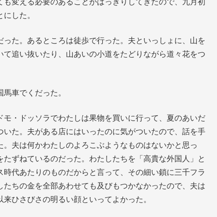
ても変える必要のあることがはっきりしてきたので、九月初
とにした。
だった。あるところは徒歩で行った。夫といっしょに、山を
いて追い抜いたり、山あいの小道をたどりながら道々花をつ
国馬車でくだった。
ドモ・ドッソラでわたしは果物を買いに行って、夏のあいだ
ついた。夫がある店にはいったのに気がついたので、話を手
た。夫は何かわたしのよろこぶようなものはないかと思っ
をたずねているのだった。わたしたちを「高貴な外国人」と
ス時代あたりのものだからと言って、その細い鎖に三千フラ
したちの金を全部あわせても及びもつかなかったので、夫は
以来ひさびさの明るい顔といってよかった。