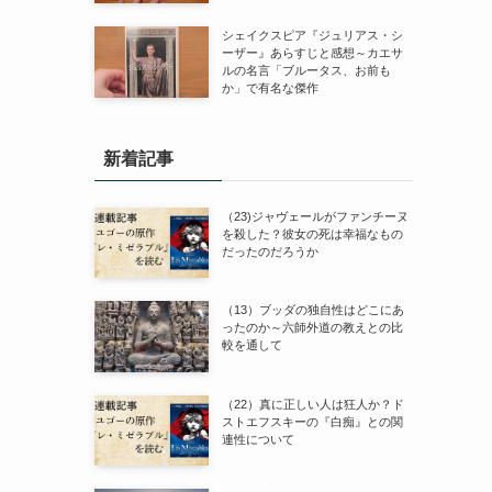
シェイクスピア『ジュリアス・シ
ーザー』あらすじと感想～カエサ
ルの名言「ブルータス、お前も
か」で有名な傑作
新着記事
（23)ジャヴェールがファンチーヌ
を殺した？彼女の死は幸福なもの
だったのだろうか
（13）ブッダの独自性はどこにあ
ったのか～六師外道の教えとの比
較を通して
（22）真に正しい人は狂人か？ド
ストエフスキーの『白痴』との関
連性について