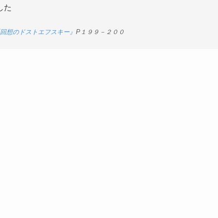
した
回想のドストエフスキー』
P
１９９－２００