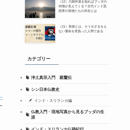
（12）六師外道を知ればブッダの
特徴が見えてくる？古代インド思
想界の英雄たちの存在とは
（21）英雄とは、そうせざるをえ
ない運命を背負った人間である
カテゴリー
浄土真宗入門 親鸞伝
シン日本仏教史
た
インド・スリランカ編
ー
仏教入門・現地写真から見るブッダの生
、
涯
インド・スリランカ仏跡紀行