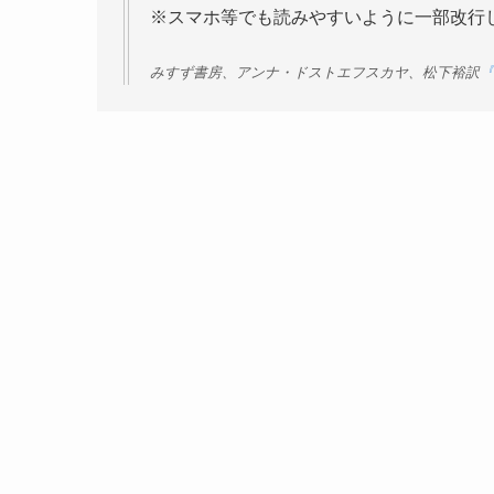
※スマホ等でも読みやすいように一部改行
みすず書房、アンナ・ドストエフスカヤ、松下裕訳
『