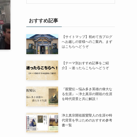
おすすめ記事
【サイトマップ】初めて当ブログ
へお越しの皆様へのご案内。まず
はこちらへどうぞ
【テーマ別おすすめ記事をご紹
介】～迷ったらこちらへどうぞ
『親鸞伝～悩み多き英雄の偉大な
る生涯』～浄土真宗の開祖の生涯
を時代背景と共に解説！
浄土真宗開祖親鸞聖人の生涯や時
代背景を学ぶためのおすすめ参考
書一覧