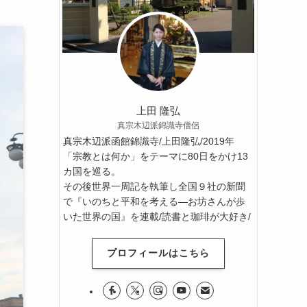
上田 隆弘
真宗木辺派錦識寺僧侶
真宗木辺派函館錦識寺/上田隆弘/2019年
「宗教とは何か」をテーマに80日をかけ13
カ国を巡る。
その後世界一周記を執筆し全国９社の新聞
で『いのちと平和を考える―お坊さんが歩
いた世界の国』を連載/読書と珈琲が大好き/
プロフィールはこちら