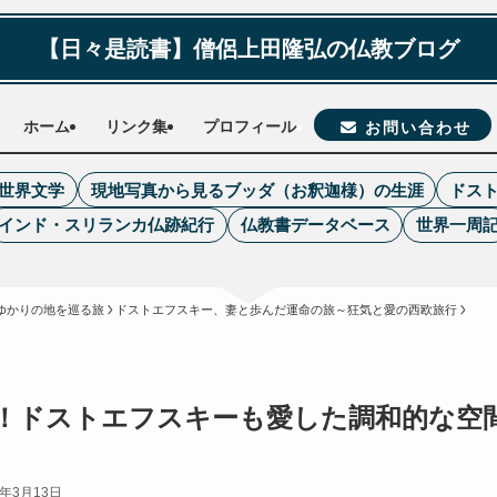
【日々是読書】僧侶上田隆弘の仏教ブログ
ホーム
リンク集
プロフィール
お問い合わせ
世界文学
現地写真から見るブッダ（お釈迦様）の生涯
ドス
インド・スリランカ仏跡紀行
仏教書データベース
世界一周
ゆかりの地を巡る旅
ドストエフスキー、妻と歩んだ運命の旅～狂気と愛の西欧旅行
能！ドストエフスキーも愛した調和的な空
3年3月13日