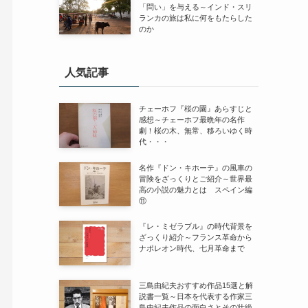
「問い」を与える～インド・スリ
ランカの旅は私に何をもたらした
のか
人気記事
チェーホフ『桜の園』あらすじと
感想～チェーホフ最晩年の名作
劇！桜の木、無常、移ろいゆく時
代・・・
名作『ドン・キホーテ』の風車の
冒険をざっくりとご紹介～世界最
高の小説の魅力とは スペイン編
⑪
『レ・ミゼラブル』の時代背景を
ざっくり紹介～フランス革命から
ナポレオン時代、七月革命まで
三島由紀夫おすすめ作品15選と解
説書一覧～日本を代表する作家三
島由紀夫作品の面白さとその壮絶