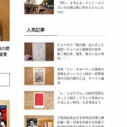
「問い」を与える～インド・スリ
ランカの旅は私に何をもたらした
のか
人気記事
チェーホフ『桜の園』あらすじと
教の歴
感想～チェーホフ最晩年の名作
背景
劇！桜の木、無常、移ろいゆく時
代・・・
名作『ドン・キホーテ』の風車の
冒険をざっくりとご紹介～世界最
高の小説の魅力とは スペイン編
⑪
『レ・ミゼラブル』の時代背景を
ざっくり紹介～フランス革命から
ナポレオン時代、七月革命まで
三島由紀夫おすすめ作品15選と解
説書一覧～日本を代表する作家三
島由紀夫作品の面白さとその壮絶