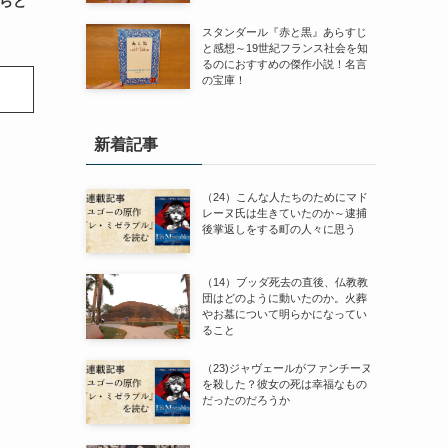
らど
スタンダール『赤と黒』あらすじ
と感想～19世紀フランス社会を知
るのにおすすめの傑作小説！名言
の宝庫！
新着記事
（24）こんな人たちのためにマド
レーヌ氏は生きていたのか～逮捕
後掌返しをする町の人々に思う
（14）ブッダ死去の直後、仏教教
団はどのように動いたのか。火葬
やお墓について明らかになってい
ること
（23)ジャヴェールがファンチーヌ
を殺した？彼女の死は幸福なもの
だったのだろうか