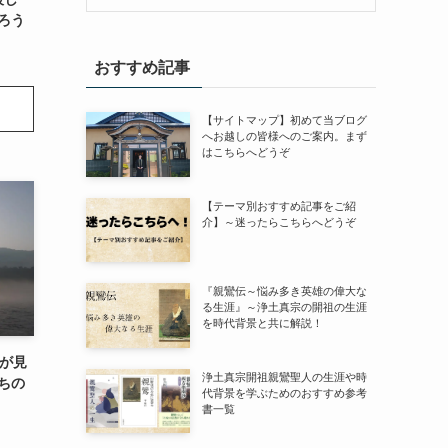
ろう
おすすめ記事
【サイトマップ】初めて当ブログ
へお越しの皆様へのご案内。まず
はこちらへどうぞ
【テーマ別おすすめ記事をご紹
介】～迷ったらこちらへどうぞ
『親鸞伝～悩み多き英雄の偉大な
る生涯』～浄土真宗の開祖の生涯
を時代背景と共に解説！
が見
浄土真宗開祖親鸞聖人の生涯や時
ちの
代背景を学ぶためのおすすめ参考
書一覧