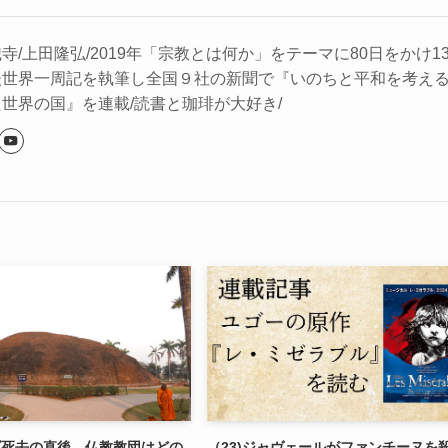
/上田隆弘/2019年「宗教とは何か」をテーマに80日をかけ1
後世界一周記を執筆し全国９社の新聞で『いのちと平和を考え
世界の国』を連載/読書と珈琲が大好き/
ダ死去の直後、仏教教団はどの
（23)ジャヴェールがファンチーヌを