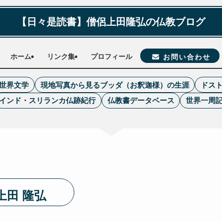
【日々是読書】僧侶上田隆弘の仏教ブログ
ホーム
リンク集
プロフィール
お問い合わせ
世界文学
現地写真から見るブッダ（お釈迦様）の生涯
ドス
インド・スリランカ仏跡紀行
仏教書データベース
世界一周
上田 隆弘