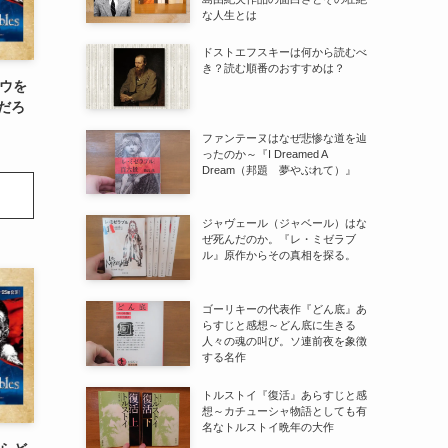
な人生とは
ドストエフスキーは何から読むべ
き？読む順番のおすすめは？
ウを
だろ
ファンテーヌはなぜ悲惨な道を辿
ったのか～『I Dreamed A
Dream（邦題 夢やぶれて）』
ジャヴェール（ジャベール）はな
ぜ死んだのか。『レ・ミゼラブ
ル』原作からその真相を探る。
ゴーリキーの代表作『どん底』あ
らすじと感想～どん底に生きる
人々の魂の叫び。ソ連前夜を象徴
する名作
トルストイ『復活』あらすじと感
想～カチューシャ物語としても有
名なトルストイ晩年の大作