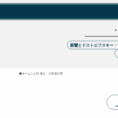
親鸞とドストエフスキー・
ホーム
上田 隆弘 の執筆記事