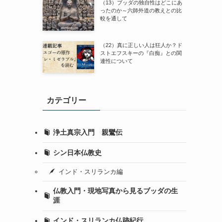
（13）ブッダの独自性はどこにあ
ったのか～六師外道の教えとの比
較を通して
（22）真に正しい人は狂人か？ド
ストエフスキーの『白痴』との関
連性について
カテゴリー
浄土真宗入門 親鸞伝
シン日本仏教史
インド・スリランカ編
仏教入門・現地写真から見るブッダの生
涯
インド・スリランカ仏跡紀行