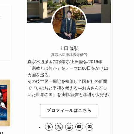
3
る
上田 隆弘
真宗木辺派錦識寺僧侶
真宗木辺派函館錦識寺/上田隆弘/2019年
「宗教とは何か」をテーマに80日をかけ13
カ国を巡る。
その後世界一周記を執筆し全国９社の新聞
で『いのちと平和を考える―お坊さんが歩
いた世界の国』を連載/読書と珈琲が大好き/
プロフィールはこちら
殺し