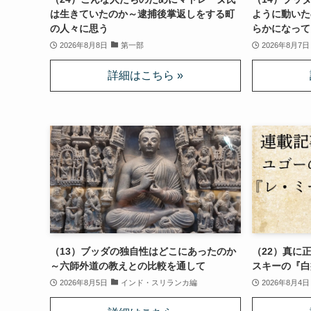
は生きていたのか～逮捕後掌返しをする町
ように動いた
の人々に思う
らかになって
2026年8月8日
第一部
2026年8月7日
（13）ブッダの独自性はどこにあったのか
（22）真に
～六師外道の教えとの比較を通して
スキーの『白
2026年8月5日
インド・スリランカ編
2026年8月4日