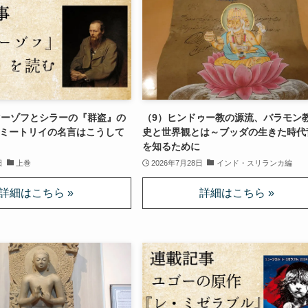
マーゾフとシラーの『群盗』の
（9）ヒンドゥー教の源流、バラモン
ミートリイの名言はこうして
史と世界観とは～ブッダの生きた時代
を知るために
日
上巻
2026年7月28日
インド・スリランカ編