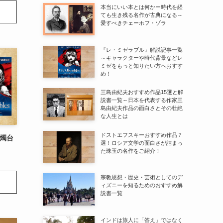
本当にいい本とは何かー時代を経
ても生き残る名作が古典になる～
愛すべきチェーホフ・ゾラ
『レ・ミゼラブル』解説記事一覧
～キャラクターや時代背景などレ
ミゼをもっと知りたい方へおすす
め！
三島由紀夫おすすめ作品15選と解
説書一覧～日本を代表する作家三
島由紀夫作品の面白さとその壮絶
な人生とは
ドストエフスキーおすすめ作品７
燭台
選！ロシア文学の面白さが詰まっ
た珠玉の名作をご紹介！
宗教思想・歴史・芸術としてのデ
ィズニーを知るためのおすすめ解
説書一覧
インドは旅人に「答え」ではなく