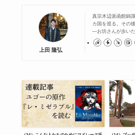
真宗木辺派函館錦識寺
カ国を巡る。その
―お坊さんが歩いた
上田 隆弘
（24）こんな人たちのためにマドレーヌ氏
（14）ブッ