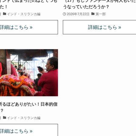
インドで広まったのはとてつも
（17）もしファンチーヌが何人もいた
た！
うなっていただろうか？
日
インド・スリランカ編
2026年7月22日
第一部
祈るほどありがたい！日本的信
？
日
インド・スリランカ編