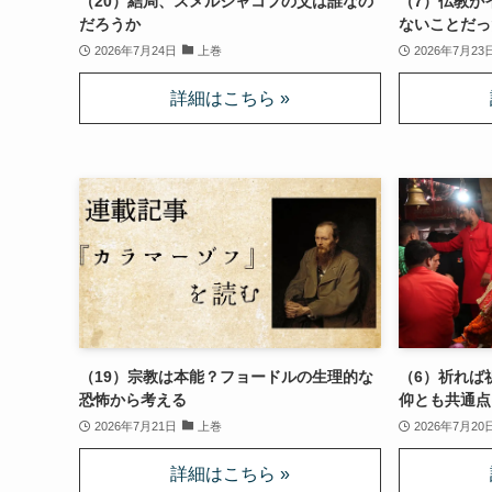
（20）結局、スメルジャコフの父は誰なの
（7）仏教が
だろうか
ないことだっ
2026年7月24日
上巻
2026年7月23
（19）宗教は本能？フョードルの生理的な
（6）祈れば
恐怖から考える
仰とも共通点
2026年7月21日
上巻
2026年7月20