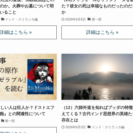
のか。火葬やお墓について明
た？彼女の死は幸福なものだったのだ
いること
か
インド・スリランカ編
2026年8月6日
第一部
正しい人は狂人か？ドストエフ
（12）六師外道を知ればブッダの特徴
痴』との関連性について
えてくる？古代インド思想界の英雄た
存在とは
第一部
2026年8月3日
インド・スリランカ編