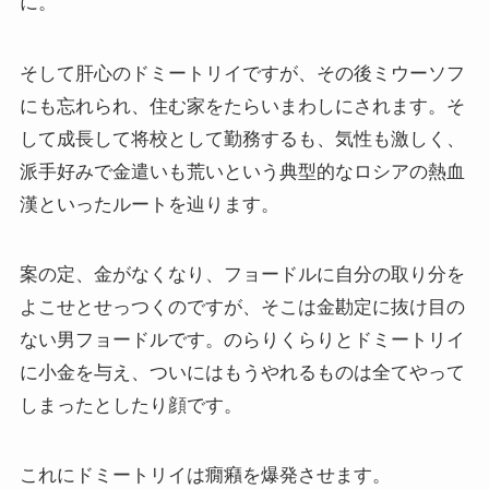
に。
哲学者ショーペンハウアーに学ぶ
そして肝心のドミートリイですが、その後ミウーソフ
カフカの街プラハとチェコ文学
にも忘れられ、住む家をたらいまわしにされます。そ
ローマ帝国の興亡とバチカン、ローマカトリック
して成長して将校として勤務するも、気性も激しく、
派手好みで金遣いも荒いという典型的なロシアの熱血
イタリアルネサンスと知の革命
漢といったルートを辿ります。
光の画家フェルメールと科学革命
案の定、金がなくなり、フョードルに自分の取り分を
よこせとせっつくのですが、そこは金勘定に抜け目の
奇跡の音楽家メンデルスゾーンの驚異の人生
ない男フョードルです。のらりくらりとドミートリイ
に小金を与え、ついにはもうやれるものは全てやって
クラシック・西洋美術から見るヨーロッパ
しまったとしたり顔です。
夢の国ディズニーランド研究
これにドミートリイは癇癪を爆発させます。