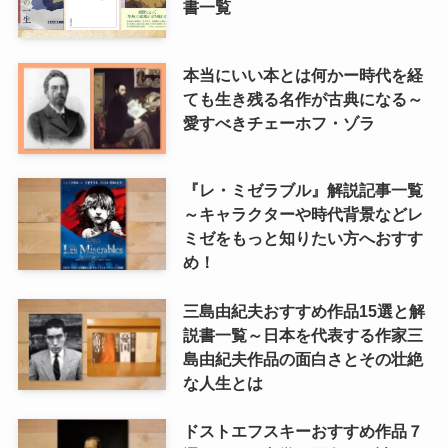
書一覧
本当にいい本とは何かー時代を経
ても生き残る名作が古典になる～
愛すべきチェーホフ・ゾラ
『レ・ミゼラブル』解説記事一覧
～キャラクターや時代背景などレ
ミゼをもっと知りたい方へおすす
め！
三島由紀夫おすすめ作品15選と解
説書一覧～日本を代表する作家三
島由紀夫作品の面白さとその壮絶
な人生とは
ドストエフスキーおすすめ作品７