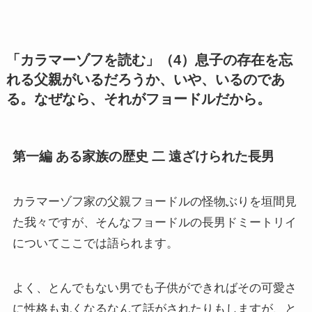
仏教書データベース
「カラマーゾフを読む」（4）息子の存在を忘
れる父親がいるだろうか、いや、いるのであ
インド思想と文化、歴史
る。なぜなら、それがフョードルだから。
インドにおける仏教
第一編 ある家族の歴史 二 遠ざけられた長男
スリランカ、ネパール、東南アジアの仏教
中国仏教と思想・歴史
カラマーゾフ家の父親フョードルの怪物ぶりを垣間見
た我々ですが、そんなフョードルの長男ドミートリイ
日本仏教とその歴史
についてここでは語られます。
親鸞とドストエフスキー・世界文学
よく、とんでもない男でも子供ができればその可愛さ
に性格も丸くなるなんて話がされたりもしますが、と