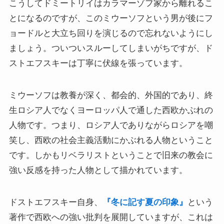
こうしてドミートリイはカラマーゾフ家から離れるこ
独ソ戦・冷戦下の世界
とになるのですが、このミウーソフという男が後にフ
ョードルと大立ち回りを演じるので忘れないようにし
レーニン・スターリン時代のソ連の歴史
ましょう。ついついスルーしてしまいがちですが、ド
ストエフスキーは丁寧に伏線を張っています。
独ソ戦～ソ連とナチスの絶滅戦争
ミウーソフは教養が深く、都会的、外国的であり、終
スターリンとヒトラーの虐殺・ホロコースト
生ロシア人でなくヨーロッパ人で通した西欧かぶれの
人物です。つまり、ロシア人でありながらロシアを嘲
冷戦世界の歴史・思想・文学に学ぶ
笑し、西欧の社会主義活動にかぶれる人物ということ
です。しかもリベラリストということで旧来の教会に
現代ロシアとロシア・ウクライナ戦争
強い反感を持った人物として描かれています。
ボスニア紛争とルワンダ虐殺の悲劇～冷戦後の国際
ドストエフスキー自身、
『冬に記す夏の印象』
という
紛争
著作で西欧への強い批判を展開していますが、これは