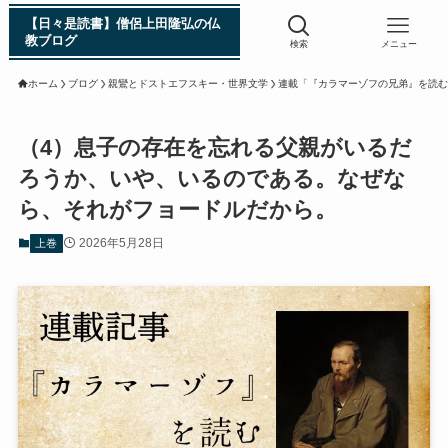
【日々是読書】僧侶上田隆弘の仏
教ブログ
検索
メニュー
ホーム
ブログ
親鸞とドストエフスキー・世界文学
連載「『カラマーゾフの兄弟』を読む
浄土真宗入門 親鸞伝
（4）息子の存在を忘れる父親がいるだ
ろうか、いや、いるのである。なぜな
シン日本仏教史
ら、それがフョードルだから。
2026年5月28日
上巻
インド・スリランカ編
仏教入門・現地写真から見るブッダの生涯
インド・スリランカ仏跡紀行
第一次インド遠征～ガンジス川の聖地を訪ねて