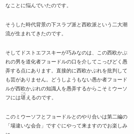
なことに悩んでいたのです。
『レ・ミゼラブル』をもっと楽しむために
そうした時代背景の下スラブ派と西欧派という二大潮
ブログ筆者イチオシの作家エミール・ゾラ
流が生まれてきたのです。
イギリス・ドイツ文学と歴史・文化
そしてドストエフスキーが巧みなのは、この西欧かぶ
れの男を道化者フョードルの口を介してこっぴどく愚
名作の宝庫・シェイクスピア
弄する点にあります。直接的に西欧かぶれを批判して
も芸がありません。どうしようもない愚か者フョード
蜷川幸雄と現代演劇
ルが西欧かぶれの知識人を愚弄するからこそミウーソ
こた
フには
堪
えるのです。
イギリスの文豪ディケンズ
このミウーソフとフョードルとのやり合いは第二編の
ドイツの大詩人ゲーテを味わう
「場違いな会合」ですぐにやって来ますのでお楽しみ