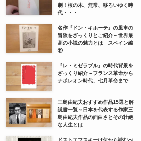
劇！桜の木、無常、移ろいゆく時
代・・・
名作『ドン・キホーテ』の風車の
冒険をざっくりとご紹介～世界最
高の小説の魅力とは スペイン編
⑪
『レ・ミゼラブル』の時代背景を
ざっくり紹介～フランス革命から
ナポレオン時代、七月革命まで
三島由紀夫おすすめ作品15選と解
説書一覧～日本を代表する作家三
島由紀夫作品の面白さとその壮絶
な人生とは
ドストエフスキーは何から読むべ