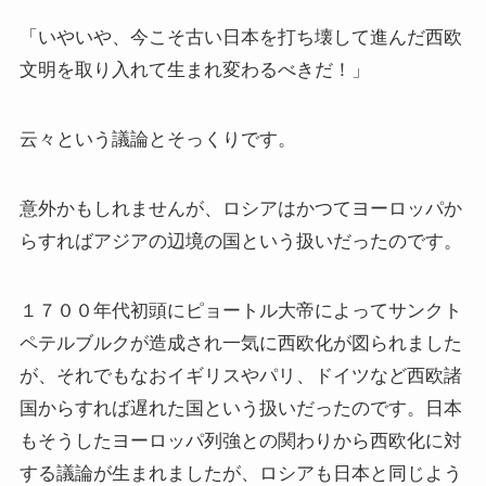
三島由紀夫と日本文学
「いやいや、今こそ古い日本を打ち壊して進んだ西欧
文明を取り入れて生まれ変わるべきだ！」
ロシアの偉大な作家プーシキン・ゴーゴリ
云々という議論とそっくりです。
ロシアの巨人トルストイ
意外かもしれませんが、ロシアはかつてヨーロッパか
ロシアの文豪ツルゲーネフ
らすればアジアの辺境の国という扱いだったのです。
ロシアの大作家チェーホフの名作たち
１７００年代初頭にピョートル大帝によってサンクト
ペテルブルクが造成され一気に西欧化が図られました
ニーチェとドストエフスキー
が、それでもなおイギリスやパリ、ドイツなど西欧諸
国からすれば遅れた国という扱いだったのです。日本
愛すべき遍歴の騎士ドン・キホーテ
もそうしたヨーロッパ列強との関わりから西欧化に対
する議論が生まれましたが、ロシアも日本と同じよう
フランス文学と歴史・文化