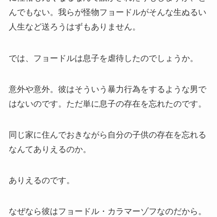
親鸞とドストエフスキー
んでもない。我らが怪物フョードルがそんな生ぬるい
人生など送ろうはずもありません。
連載「『カラマーゾフの兄弟』を読む」
では、フョードルは息子を虐待したのでしょうか。
上巻
意外や意外。彼はそういう暴力行為をするような男で
連載「『レ・ミゼラブル』を読む」
はないのです。ただ単に息子の存在を忘れたのです。
第一部
同じ家に住んでおきながら自分の子供の存在を忘れる
ドストエフスキー資料データベース
なんてありえるのか。
ドストエフスキー作品
ありえるのです。
ドストエフスキー伝記
なぜなら彼はフョードル・カラマーゾフなのだから。