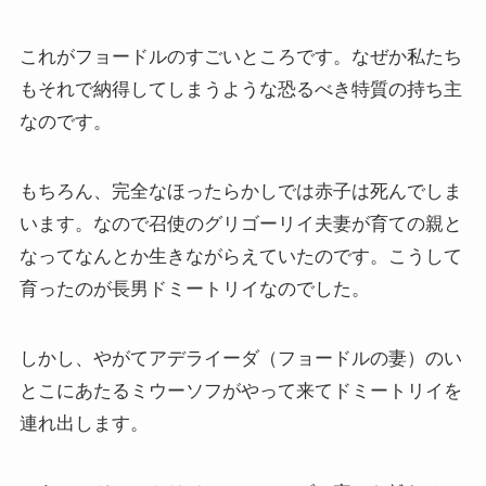
ドストエフスキー論
これがフョードルのすごいところです。なぜか私たち
もそれで納得してしまうような恐るべき特質の持ち主
ドストエフスキーとキリスト教
なのです。
ドストエフスキーとフロイトの父親殺し
もちろん、完全なほったらかしでは赤子は死んでしま
います。なので召使のグリゴーリイ夫妻が育ての親と
ドストエフスキーゆかりの地を巡る旅
なってなんとか生きながらえていたのです。こうして
育ったのが長男ドミートリイなのでした。
秋に記す夏の印象～パリ・ジョージアの旅
ドストエフスキー、妻と歩んだ運命の旅～狂気と愛
しかし、やがてアデライーダ（フョードルの妻）のい
の西欧旅行
とこにあたるミウーソフがやって来てドミートリイを
連れ出します。
『ローマ旅行記』～劇場都市ローマの魅力とベルニ
ーニ巡礼