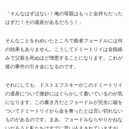
その他おすすめ本
「そんなはずはない！俺の母親はもっと金持ちだった
はずだ！その遺産があるだろう！」
世界一周記
そんなことをわめいたところで曲者フョードルには何
タンザニア・トルコ編
の効果もありません。こうしてドミートリイは金銭絡
みで父親を死ぬほど憎悪することになります。これが
イスラエル編
後の事件の引き金になるのです。
ポーランド編
それにしても、ドストエフスキーがこのドミートリイ
チェコ・オーストリア編
の遺産について微妙にはぐらかして書いているのが気
になります。この書き方だとフョードルが完全に嘘を
ボスニア・クロアチア編
ついてドミートリイから金を奪ったとは言い切れない
ものがあるのです。まあ、フョードルならやりかねな
イタリア・バチカン編
いだろうと私たちはすでに思い込まされていますが、