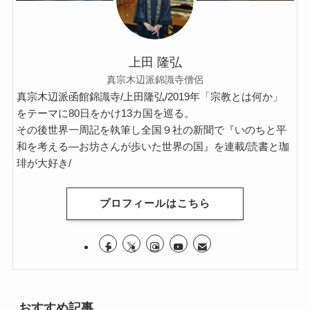
上田 隆弘
真宗木辺派錦識寺僧侶
真宗木辺派函館錦識寺/上田隆弘/2019年「宗教とは何か」
をテーマに80日をかけ13カ国を巡る。
その後世界一周記を執筆し全国９社の新聞で『いのちと平
和を考える―お坊さんが歩いた世界の国』を連載/読書と珈
琲が大好き/
プロフィールはこちら
おすすめ記事