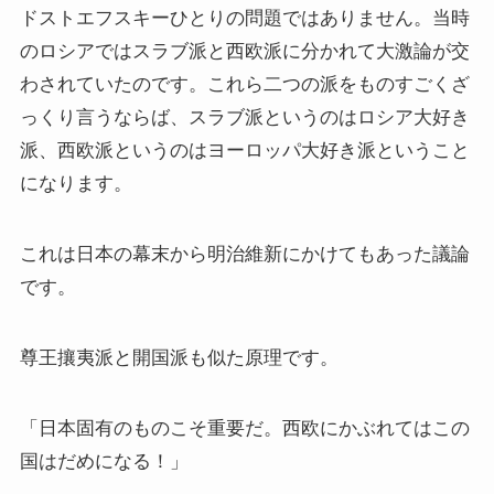
マルクス・エンゲルス研究
ドストエフスキーひとりの問題ではありません。当時
のロシアではスラブ派と西欧派に分かれて大激論が交
マルクスは宗教的な現象か
わされていたのです。これら二つの派をものすごくざ
っくり言うならば、スラブ派というのはロシア大好き
おすすめマルクス・エンゲルス伝記
派、西欧派というのはヨーロッパ大好き派ということ
になります。
マルクス・エンゲルス著作と関連作品
これは日本の幕末から明治維新にかけてもあった議論
マルクス・エンゲルスの生涯と思想背景
です。
産業革命とイギリス・ヨーロッパ社会
尊王攘夷派と開国派も似た原理です。
ロシアの歴史・文化とドストエフスキー
「日本固有のものこそ重要だ。西欧にかぶれてはこの
国はだめになる！」
ディストピア・SF小説から考える現代社会