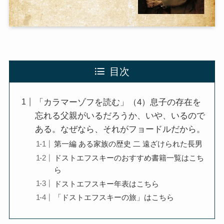
第二次インド遠征～インド中南部の遺跡を訪ねて
仏教聖地スリランカ紀行
目次
第三次インド遠征～ブッダゆかりの地を巡る旅
「カラマーゾフを読む」（4）息子の存在を
仏教コラム＋α
忘れる父親がいるだろうか、いや、いるので
ある。なぜなら、それがフョードルだから。
プロフィール
第一編 ある家族の歴史 二 遠ざけられた長男
ドストエフスキーのおすすめ書籍一覧はこち
仏教コラム・法話
ら
ドストエフスキー年表はこちら
お知らせ
「ドストエフスキーの旅」はこちら
僧侶の日記