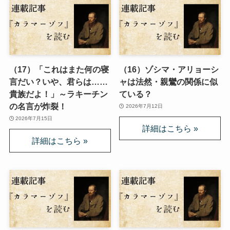
（17）「これはまた何の寝
（16）ゾシマ・アリョーシ
言だい？いや、君らは……
ャは法然・親鸞の関係に似
貴族だよ！」～ラキーチン
ている？
の名言が炸裂！
2026年7月12日
2026年7月15日