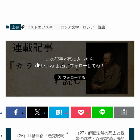
上巻
ドストエフスキー
ロシア文学
ロシア
読書
この記事が気に入ったら
いいね または フォローしてね！
（27）師匠法然の死去と親
（26）非僧非俗「愚禿釈親
鸞の沈黙～なぜ親鸞は法然