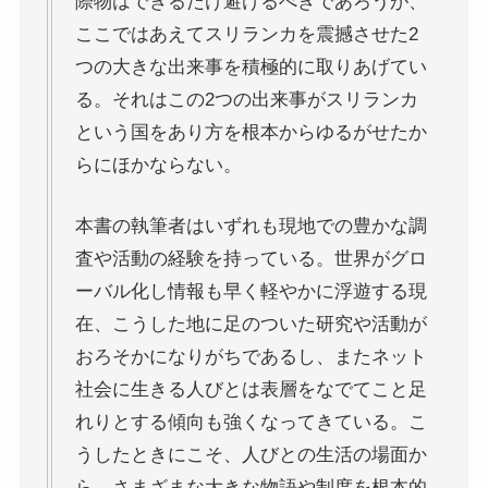
際物はできるだけ避けるべきであろうが、
マルクス・エンゲルスの生涯と思想背景
ここではあえてスリランカを震撼させた2
つの大きな出来事を積極的に取りあげてい
産業革命とイギリス・ヨーロッパ社会
る。それはこの2つの出来事がスリランカ
という国をあり方を根本からゆるがせたか
ロシアの歴史・文化とドストエフスキー
らにほかならない。
ディストピア・SF小説から考える現代社会
本書の執筆者はいずれも現地での豊かな調
三島由紀夫と日本文学
査や活動の経験を持っている。世界がグロ
ーバル化し情報も早く軽やかに浮遊する現
ロシアの偉大な作家プーシキン・ゴーゴリ
在、こうした地に足のついた研究や活動が
おろそかになりがちであるし、またネット
ロシアの巨人トルストイ
社会に生きる人びとは表層をなでてこと足
れりとする傾向も強くなってきている。こ
ロシアの文豪ツルゲーネフ
うしたときにこそ、人びとの生活の場面か
ら、さまざまな大きな物語や制度を根本的
ロシアの大作家チェーホフの名作たち