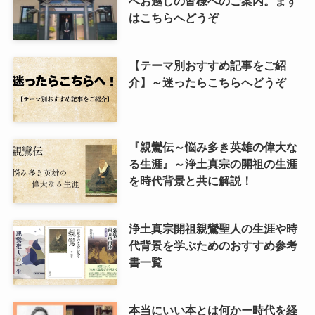
へお越しの皆様へのご案内。まず
はこちらへどうぞ
【テーマ別おすすめ記事をご紹
介】～迷ったらこちらへどうぞ
『親鸞伝～悩み多き英雄の偉大な
る生涯』～浄土真宗の開祖の生涯
を時代背景と共に解説！
浄土真宗開祖親鸞聖人の生涯や時
代背景を学ぶためのおすすめ参考
書一覧
本当にいい本とは何かー時代を経