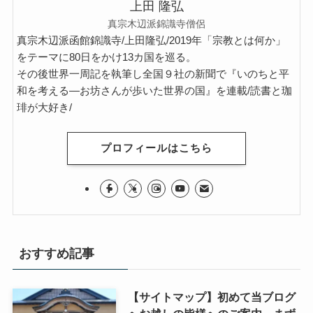
上田 隆弘
真宗木辺派錦識寺僧侶
真宗木辺派函館錦識寺/上田隆弘/2019年「宗教とは何か」
をテーマに80日をかけ13カ国を巡る。
その後世界一周記を執筆し全国９社の新聞で『いのちと平
和を考える―お坊さんが歩いた世界の国』を連載/読書と珈
琲が大好き/
プロフィールはこちら
おすすめ記事
【サイトマップ】初めて当ブログ