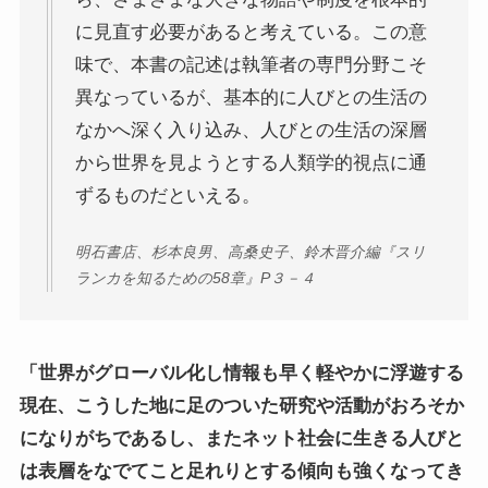
に見直す必要があると考えている。この意
ニーチェとドストエフスキー
味で、本書の記述は執筆者の専門分野こそ
異なっているが、基本的に人びとの生活の
愛すべき遍歴の騎士ドン・キホーテ
なかへ深く入り込み、人びとの生活の深層
から世界を見ようとする人類学的視点に通
フランス文学と歴史・文化
ずるものだといえる。
『レ・ミゼラブル』をもっと楽しむために
明石書店、杉本良男、高桑史子、鈴木晋介編『スリ
ランカを知るための58章』P３－４
ブログ筆者イチオシの作家エミール・ゾラ
イギリス・ドイツ文学と歴史・文化
「世界がグローバル化し情報も早く軽やかに浮遊する
現在、こうした地に足のついた研究や活動がおろそか
名作の宝庫・シェイクスピア
になりがちであるし、またネット社会に生きる人びと
蜷川幸雄と現代演劇
は表層をなでてこと足れりとする傾向も強くなってき