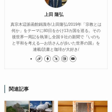
上田 隆弘
真宗木辺派函館錦識寺/上田隆弘/2019年「宗教とは
何か」をテーマに80日をかけ13カ国を巡る。その
後世界一周記を執筆し全国９社の新聞で『いのち
と平和を考える―お坊さんが歩いた世界の国』を
連載/読書と珈琲が大好き/
関連記事