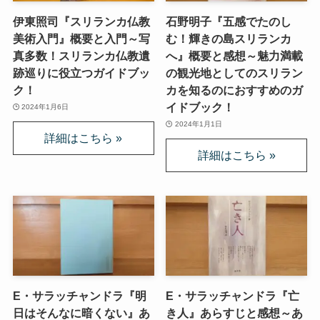
伊東照司『スリランカ仏教
石野明子『五感でたのし
美術入門』概要と入門～写
む！輝きの島スリランカ
真多数！スリランカ仏教遺
へ』概要と感想～魅力満載
跡巡りに役立つガイドブッ
の観光地としてのスリラン
ク！
カを知るのにおすすめのガ
イドブック！
2024年1月6日
2024年1月1日
E・サラッチャンドラ『明
E・サラッチャンドラ『亡
日はそんなに暗くない』あ
き人』あらすじと感想～あ