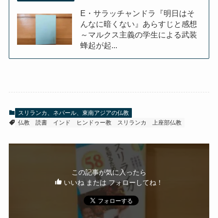
E・サラッチャンドラ『明日はそ
んなに暗くない』あらすじと感想
～マルクス主義の学生による武装
蜂起が起...
スリランカ、ネパール、東南アジアの仏教
仏教
読書
インド
ヒンドゥー教
スリランカ
上座部仏教
この記事が気に入ったら
いいね または フォローしてね！