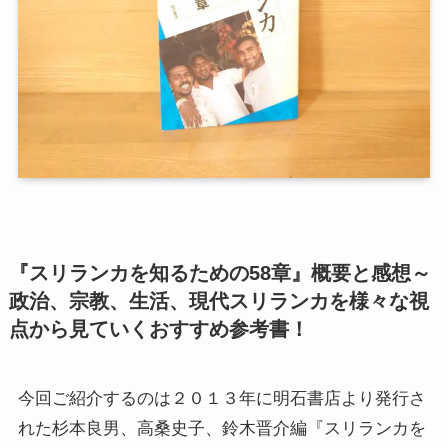
第二次インド遠征～インド中南部の遺跡を訪ねて
仏教聖地スリランカ紀行
第三次インド遠征～ブッダゆかりの地を巡る旅
仏教コラム＋α
プロフィール
『スリランカを知るための58章』概要と感想～
仏教コラム・法話
政治、宗教、生活、現代スリランカを様々な視
点から見ていくおすすめ参考書！
お知らせ
僧侶の日記
今回ご紹介するのは２０１３年に明石書店より発行さ
れた杉本良男、高桑史子、鈴木晋介編『スリランカを
仏教書データベース