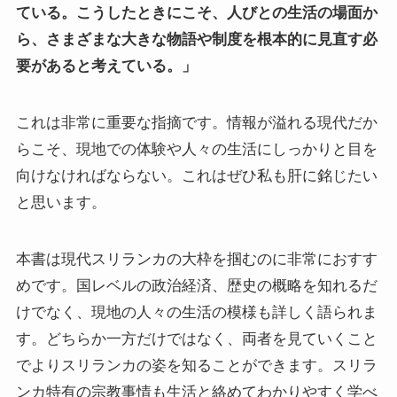
ている。こうしたときにこそ、人びとの生活の場面か
イギリスの文豪ディケンズ
ら、さまざまな大きな物語や制度を根本的に見直す必
要があると考えている。」
ドイツの大詩人ゲーテを味わう
これは非常に重要な指摘です。情報が溢れる現代だか
哲学者ショーペンハウアーに学ぶ
らこそ、現地での体験や人々の生活にしっかりと目を
カフカの街プラハとチェコ文学
向けなければならない。これはぜひ私も肝に銘じたい
と思います。
ローマ帝国の興亡とバチカン、ローマカトリック
本書は現代スリランカの大枠を掴むのに非常におすす
イタリアルネサンスと知の革命
めです。国レベルの政治経済、歴史の概略を知れるだ
光の画家フェルメールと科学革命
けでなく、現地の人々の生活の模様も詳しく語られま
す。どちらか一方だけではなく、両者を見ていくこと
奇跡の音楽家メンデルスゾーンの驚異の人生
でよりスリランカの姿を知ることができます。スリラ
ンカ特有の宗教事情も生活と絡めてわかりやすく学べ