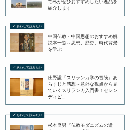
で私がぜひおすすめしたい逸品を
紹介します
あわせて読みたい
中国仏教・中国思想のおすすめ解
説本一覧～思想、歴史、時代背景
を学ぶ
あわせて読みたい
庄野護『スリランカ学の冒険』あ
らすじと感想～意外な視点から見
ていくスリランカ入門書！セレン
ディピ...
あわせて読みたい
杉本良男『仏教モダニズムの遺