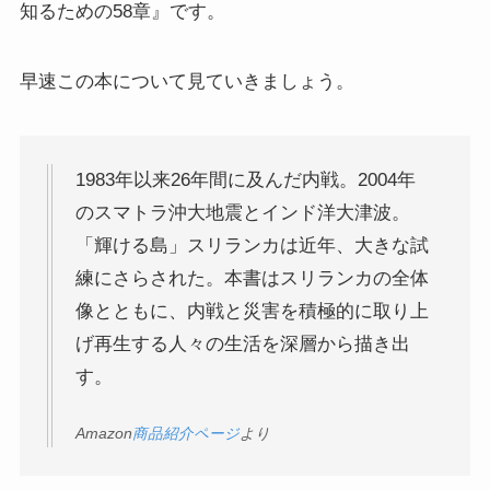
知るための58章』です。
インド思想と文化、歴史
早速この本について見ていきましょう。
インドにおける仏教
スリランカ、ネパール、東南アジアの仏教
1983年以来26年間に及んだ内戦。2004年
のスマトラ沖大地震とインド洋大津波。
中国仏教と思想・歴史
「輝ける島」スリランカは近年、大きな試
練にさらされた。本書はスリランカの全体
日本仏教とその歴史
像とともに、内戦と災害を積極的に取り上
げ再生する人々の生活を深層から描き出
親鸞とドストエフスキー・世界文学
す。
親鸞とドストエフスキー
Amazon
商品紹介ページ
より
連載「『カラマーゾフの兄弟』を読む」