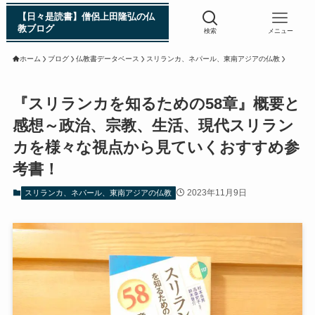
【日々是読書】僧侶上田隆弘の仏
教ブログ
検索
メニュー
ホーム
ブログ
仏教書データベース
スリランカ、ネパール、東南アジアの仏教
浄土真宗入門 親鸞伝
『スリランカを知るための58章』概要と
感想～政治、宗教、生活、現代スリラン
シン日本仏教史
カを様々な視点から見ていくおすすめ参
考書！
インド・スリランカ編
2023年11月9日
スリランカ、ネパール、東南アジアの仏教
仏教入門・現地写真から見るブッダの生涯
インド・スリランカ仏跡紀行
第一次インド遠征～ガンジス川の聖地を訪ねて