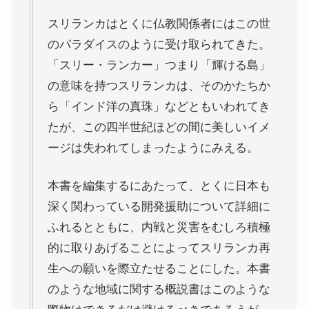
スターリンとヒトラーの虐殺・ホロコースト
スリランカはとくに仏教関係者にはこの世
のパラダイスのように受け取られてきた。
冷戦世界の歴史・思想・文学に学ぶ
「スリー・ランカー」つまり「輝ける島」
の意味を持つスリランカは、そのかたちか
現代ロシアとロシア・ウクライナ戦争
ら「インド洋の真珠」などともいわれてき
たが、この四半世紀ほどの間に美しいイメ
ボスニア紛争とルワンダ虐殺の悲劇～冷戦後の国際
紛争
ージは失われてしまったようにみえる。
マルクス・エンゲルス研究
本書を編集するにあたって、とくに日本も
深く関わっている開発援助について詳細に
マルクスは宗教的な現象か
ふれるとともに、内戦と災害をむしろ積極
的に取りあげることによってスリランカ再
おすすめマルクス・エンゲルス伝記
生への願いを際立たせることにした。本書
マルクス・エンゲルス著作と関連作品
のような地域に関する概説書はこのような