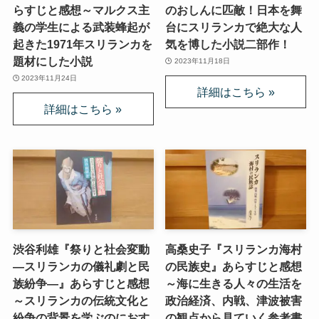
らすじと感想～マルクス主
のおしんに匹敵！日本を舞
義の学生による武装蜂起が
台にスリランカで絶大な人
起きた1971年スリランカを
気を博した小説二部作！
題材にした小説
2023年11月18日
2023年11月24日
渋谷利雄『祭りと社会変動
高桑史子『スリランカ海村
—スリランカの儀礼劇と民
の民族史』あらすじと感想
族紛争—』あらすじと感想
～海に生きる人々の生活を
～スリランカの伝統文化と
政治経済、内戦、津波被害
紛争の背景を学ぶのにおす
の観点から見ていく参考書