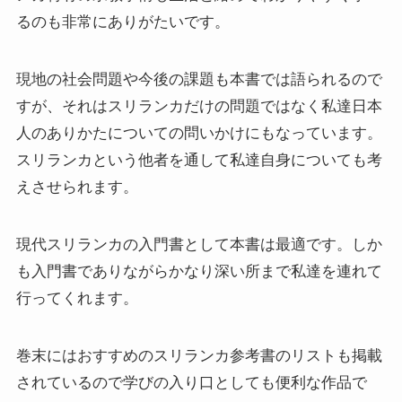
クラシック・西洋美術から見るヨーロッパ
るのも非常にありがたいです。
夢の国ディズニーランド研究
現地の社会問題や今後の課題も本書では語られるので
その他おすすめ本
すが、それはスリランカだけの問題ではなく私達日本
人のありかたについての問いかけにもなっています。
世界一周記
スリランカという他者を通して私達自身についても考
えさせられます。
タンザニア・トルコ編
現代スリランカの入門書として本書は最適です。しか
イスラエル編
も入門書でありながらかなり深い所まで私達を連れて
ポーランド編
行ってくれます。
チェコ・オーストリア編
巻末にはおすすめのスリランカ参考書のリストも掲載
されているので学びの入り口としても便利な作品で
ボスニア・クロアチア編