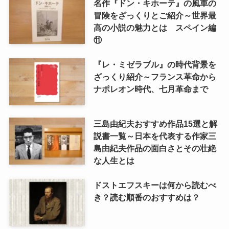
名作『ドン・キホーテ』の風車の
冒険をざっくりとご紹介～世界最
高の小説の魅力とは スペイン編
⑪
『レ・ミゼラブル』の時代背景を
ざっくり紹介～フランス革命から
ナポレオン時代、七月革命まで
三島由紀夫おすすめ作品15選と解
説書一覧～日本を代表する作家三
島由紀夫作品の面白さとその壮絶
な人生とは
ドストエフスキーは何から読むべ
き？読む順番のおすすめは？