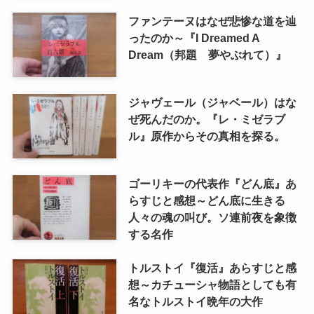
ファンテーヌはなぜ悲惨な道を辿
ったのか～『I Dreamed A
Dream（邦題 夢やぶれて）』
ジャヴェール（ジャベール）はな
ぜ死んだのか。『レ・ミゼラブ
ル』原作からその真相を探る。
ゴーリキーの代表作『どん底』あ
らすじと感想～どん底に生きる
人々の魂の叫び。ソ連前夜を象徴
する名作
トルストイ『復活』あらすじと感
想～カチューシャ物語としても有
名なトルストイ晩年の大作