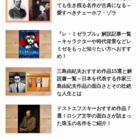
ても生き残る名作が古典になる～
愛すべきチェーホフ・ゾラ
『レ・ミゼラブル』解説記事一覧
～キャラクターや時代背景などレ
ミゼをもっと知りたい方へおすす
め！
三島由紀夫おすすめ作品15選と解
説書一覧～日本を代表する作家三
島由紀夫作品の面白さとその壮絶
な人生とは
ドストエフスキーおすすめ作品７
選！ロシア文学の面白さが詰まっ
た珠玉の名作をご紹介！