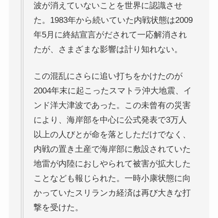
ドストエフスキーとフロイトの父親殺し
波が消えていないことを世界に認識させ
た。1983年から続いていた内戦状態は2009
ドストエフスキーゆかりの地を巡る旅
年5月に終結宣言がだされて一応解消され
たが、さまざまな影響は計り知れない。
秋に記す夏の印象～パリ・ジョージアの旅
この混乱にさらに追い打ちをかけたのが
ドストエフスキー、妻と歩んだ運命の旅～狂気と愛
2004年末に起こったスマトラ沖大地震、イ
の西欧旅行
ンド洋大津波であった。この未曾有の災害
『ローマ旅行記』～劇場都市ローマの魅力とベルニ
により、海岸部を中心に公式発表で3万人
ーニ巡礼
以上の人びとが命を落としただけでなく、
内戦の置き土産で海岸部に敷設されていた
独ソ戦・冷戦下の世界
地雷が内陸におしやられて被害が拡大した
レーニン・スターリン時代のソ連の歴史
ことなども報じられた。一時小康状態に向
かっていたスリランカ経済は再び大きな打
独ソ戦～ソ連とナチスの絶滅戦争
撃を受けた。