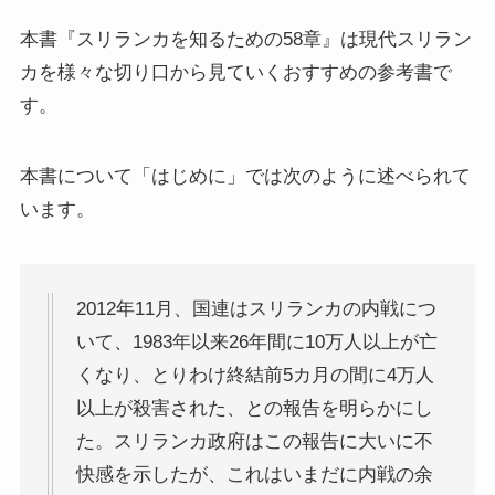
上巻
本書『スリランカを知るための58章』は現代スリラン
カを様々な切り口から見ていくおすすめの参考書で
連載「『レ・ミゼラブル』を読む」
す。
第一部
本書について「はじめに」では次のように述べられて
ドストエフスキー資料データベース
います。
ドストエフスキー作品
2012年11月、国連はスリランカの内戦につ
ドストエフスキー伝記
いて、1983年以来26年間に10万人以上が亡
くなり、とりわけ終結前5カ月の間に4万人
ドストエフスキー論
以上が殺害された、との報告を明らかにし
た。スリランカ政府はこの報告に大いに不
ドストエフスキーとキリスト教
快感を示したが、これはいまだに内戦の余