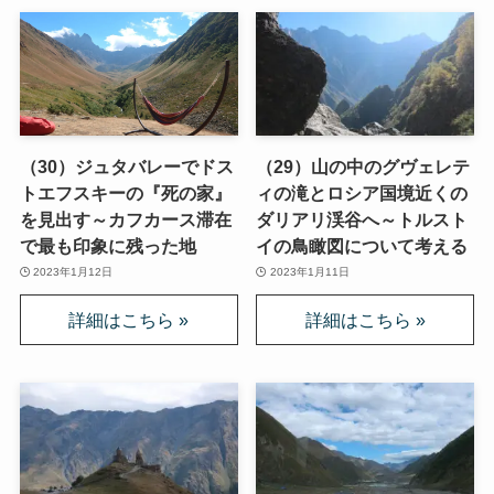
（30）ジュタバレーでドス
（29）山の中のグヴェレテ
トエフスキーの『死の家』
ィの滝とロシア国境近くの
を見出す～カフカース滞在
ダリアリ渓谷へ～トルスト
で最も印象に残った地
イの鳥瞰図について考える
2023年1月12日
2023年1月11日