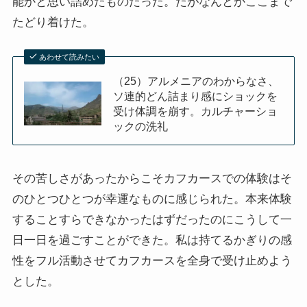
能かと思い詰めたものだった。だがなんとかここまで
スターリンとヒトラーの虐殺・ホロコースト
たどり着けた。
冷戦世界の歴史・思想・文学に学ぶ
あわせて読みたい
（25）アルメニアのわからなさ、
現代ロシアとロシア・ウクライナ戦争
ソ連的どん詰まり感にショックを
受け体調を崩す。カルチャーショ
ックの洗礼
ボスニア紛争とルワンダ虐殺の悲劇～冷戦後の国際
紛争
マルクス・エンゲルス研究
その苦しさがあったからこそカフカースでの体験はそ
のひとつひとつが幸運なものに感じられた。本来体験
マルクスは宗教的な現象か
することすらできなかったはずだったのにこうして一
日一日を過ごすことができた。私は持てるかぎりの感
おすすめマルクス・エンゲルス伝記
性をフル活動させてカフカースを全身で受け止めよう
とした。
マルクス・エンゲルス著作と関連作品