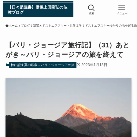
【日々是読書】僧侶上田隆弘の仏
教ブログ
検索
メニュー
ホーム
ブログ
親鸞とドストエフスキー・世界文学
ドストエフスキーゆかりの地を巡る旅
浄土真宗入門 親鸞伝
【パリ・ジョージア旅行記】（31）あと
がき～パリ・ジョージアの旅を終えて
シン日本仏教史
2023年1月13日
秋に記す夏の印象～パリ・ジョージアの旅
インド・スリランカ編
仏教入門・現地写真から見るブッダの生涯
インド・スリランカ仏跡紀行
第一次インド遠征～ガンジス川の聖地を訪ねて