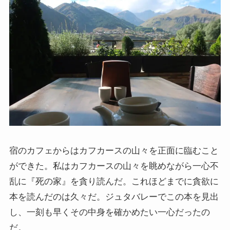
インド思想と文化、歴史
インドにおける仏教
スリランカ、ネパール、東南アジアの仏教
中国仏教と思想・歴史
日本仏教とその歴史
宿のカフェからはカフカースの山々を正面に臨むこと
親鸞とドストエフスキー・世界文学
ができた。私はカフカースの山々を眺めながら一心不
乱に『死の家』を貪り読んだ。これほどまでに貪欲に
親鸞とドストエフスキー
本を読んだのは久々だ。ジュタバレーでこの本を見出
し、一刻も早くその中身を確かめたい一心だったの
連載「『カラマーゾフの兄弟』を読む」
だ。