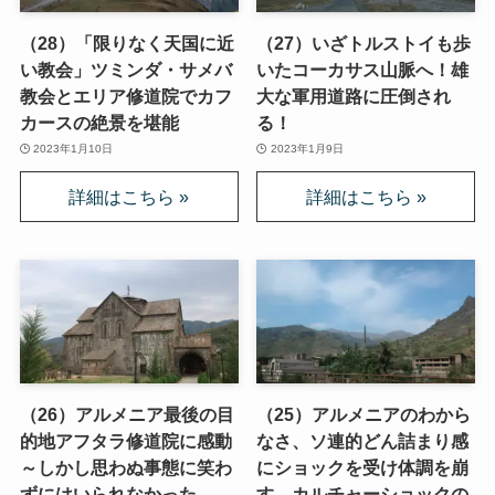
（28）「限りなく天国に近
（27）いざトルストイも歩
い教会」ツミンダ・サメバ
いたコーカサス山脈へ！雄
教会とエリア修道院でカフ
大な軍用道路に圧倒され
カースの絶景を堪能
る！
2023年1月10日
2023年1月9日
（26）アルメニア最後の目
（25）アルメニアのわから
的地アフタラ修道院に感動
なさ、ソ連的どん詰まり感
～しかし思わぬ事態に笑わ
にショックを受け体調を崩
ずにはいられなかった
す。カルチャーショックの