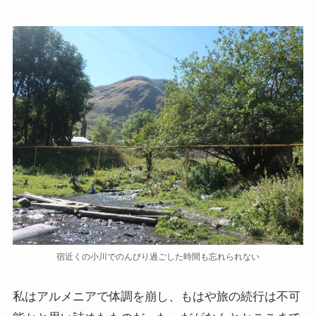
ドストエフスキーとフロイトの父親殺し
ドストエフスキーゆかりの地を巡る旅
秋に記す夏の印象～パリ・ジョージアの旅
ドストエフスキー、妻と歩んだ運命の旅～狂気と愛
の西欧旅行
『ローマ旅行記』～劇場都市ローマの魅力とベルニ
ーニ巡礼
独ソ戦・冷戦下の世界
宿近くの小川でのんびり過ごした時間も忘れられない
レーニン・スターリン時代のソ連の歴史
独ソ戦～ソ連とナチスの絶滅戦争
私はアルメニアで体調を崩し、もはや旅の続行は不可