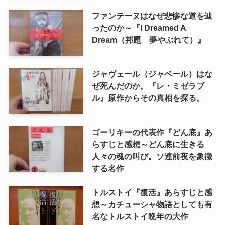
ファンテーヌはなぜ悲惨な道を辿
ったのか～『I Dreamed A
Dream（邦題 夢やぶれて）』
ジャヴェール（ジャベール）はな
ぜ死んだのか。『レ・ミゼラブ
ル』原作からその真相を探る。
ゴーリキーの代表作『どん底』あ
らすじと感想～どん底に生きる
人々の魂の叫び。ソ連前夜を象徴
する名作
トルストイ『復活』あらすじと感
想～カチューシャ物語としても有
名なトルストイ晩年の大作