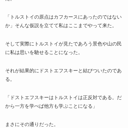
上巻
「トルストイの原点はカフカースにあったのではない
連載「『レ・ミゼラブル』を読む」
か」そんな仮説を立てて私はここまでやって来た。
第一部
そして実際にトルストイが見たであろう景色や山の民
に私は思いを馳せることになった。
ドストエフスキー資料データベース
ドストエフスキー作品
それが結果的にドストエフスキーと結びついたのであ
る。
ドストエフスキー伝記
「ドストエフスキーはトルストイは正反対である。だ
ドストエフスキー論
から一方を学べば他方も学ぶことになる」
ドストエフスキーとキリスト教
まさにその通りだった。