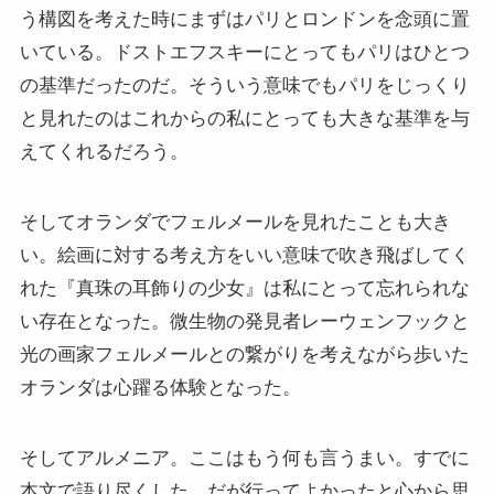
クラシック・西洋美術から見るヨーロッパ
う構図を考えた時にまずはパリとロンドンを念頭に置
いている。ドストエフスキーにとってもパリはひとつ
夢の国ディズニーランド研究
の基準だったのだ。そういう意味でもパリをじっくり
と見れたのはこれからの私にとっても大きな基準を与
その他おすすめ本
えてくれるだろう。
世界一周記
そしてオランダでフェルメールを見れたことも大き
タンザニア・トルコ編
い。絵画に対する考え方をいい意味で吹き飛ばしてく
れた『真珠の耳飾りの少女』は私にとって忘れられな
イスラエル編
い存在となった。微生物の発見者レーウェンフックと
光の画家フェルメールとの繋がりを考えながら歩いた
ポーランド編
オランダは心躍る体験となった。
チェコ・オーストリア編
そしてアルメニア。ここはもう何も言うまい。すでに
ボスニア・クロアチア編
本文で語り尽くした。だが行ってよかったと心から思