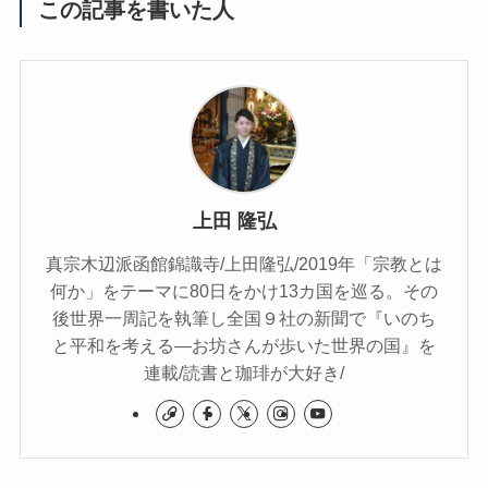
この記事を書いた人
上田 隆弘
真宗木辺派函館錦識寺/上田隆弘/2019年「宗教とは
何か」をテーマに80日をかけ13カ国を巡る。その
後世界一周記を執筆し全国９社の新聞で『いのち
と平和を考える―お坊さんが歩いた世界の国』を
連載/読書と珈琲が大好き/