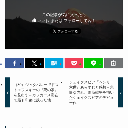
この記事が気に入ったら
いいね または フォローしてね！
シェイクスピア『ヘンリー
（30）ジュタバレーでドス
六世』あらすじと感想～悲
トエフスキーの『死の家』
惨な内乱、薔薇戦争を描い
を見出す～カフカース滞在
たシェイクスピアのデビュ
で最も印象に残った地
ー作