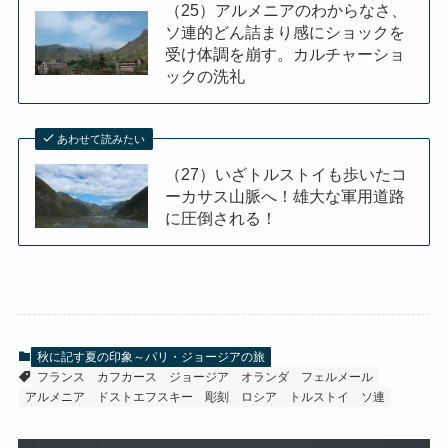
（25）アルメニアのわからなさ、
ソ連的どん詰まり感にショックを
受け体調を崩す。カルチャーショ
ックの洗礼
あわせて読みたい
（27）いざトルストイも歩いたコ
ーカサス山脈へ！雄大な軍用道路
に圧倒される！
秋に記す夏の印象～パリ・ジョージアの旅
フランス
カフカース
ジョージア
オランダ
フェルメール
アルメニア
ドストエフスキー
彫刻
ロシア
トルストイ
ソ連