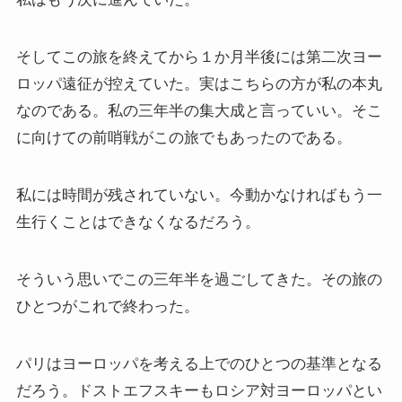
イギリスの文豪ディケンズ
そしてこの旅を終えてから１か月半後には第二次ヨー
ドイツの大詩人ゲーテを味わう
ロッパ遠征が控えていた。実はこちらの方が私の本丸
なのである。私の三年半の集大成と言っていい。そこ
哲学者ショーペンハウアーに学ぶ
に向けての前哨戦がこの旅でもあったのである。
カフカの街プラハとチェコ文学
私には時間が残されていない。今動かなければもう一
ローマ帝国の興亡とバチカン、ローマカトリック
生行くことはできなくなるだろう。
イタリアルネサンスと知の革命
そういう思いでこの三年半を過ごしてきた。その旅の
ひとつがこれで終わった。
光の画家フェルメールと科学革命
奇跡の音楽家メンデルスゾーンの驚異の人生
パリはヨーロッパを考える上でのひとつの基準となる
だろう。ドストエフスキーもロシア対ヨーロッパとい