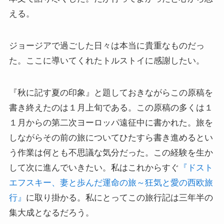
える。
イタリア・バチカン編
ジョージアで過ごした日々は本当に貴重なものだっ
スペイン編
た。ここに導いてくれたトルストイに感謝したい。
アメリカ編
『秋に記す夏の印象』と題しておきながらこの原稿を
キューバ編
書き終えたのは１月上旬である。この原稿の多くは１
１月からの第二次ヨーロッパ遠征中に書かれた。旅を
リンク集
しながらその前の旅についてひたすら書き進めるとい
う作業は何とも不思議な気分だった。この経験を生か
して次に進んでいきたい。私はこれからすぐ
『ドスト
エフスキー、妻と歩んだ運命の旅～狂気と愛の西欧旅
行』
に取り掛かる。私にとってこの旅行記は三年半の
集大成となるだろう。