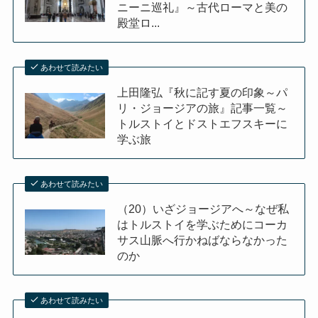
ニーニ巡礼』～古代ローマと美の
殿堂ロ...
あわせて読みたい
上田隆弘『秋に記す夏の印象～パ
リ・ジョージアの旅』記事一覧～
トルストイとドストエフスキーに
学ぶ旅
あわせて読みたい
（20）いざジョージアへ～なぜ私
はトルストイを学ぶためにコーカ
サス山脈へ行かねばならなかった
のか
あわせて読みたい