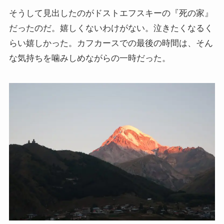
マルクス・エンゲルスの生涯と思想背景
そうして見出したのがドストエフスキーの『死の家』
だったのだ。嬉しくないわけがない。泣きたくなるく
産業革命とイギリス・ヨーロッパ社会
らい嬉しかった。カフカースでの最後の時間は、そん
な気持ちを噛みしめながらの一時だった。
ロシアの歴史・文化とドストエフスキー
ディストピア・SF小説から考える現代社会
三島由紀夫と日本文学
ロシアの偉大な作家プーシキン・ゴーゴリ
ロシアの巨人トルストイ
ロシアの文豪ツルゲーネフ
ロシアの大作家チェーホフの名作たち