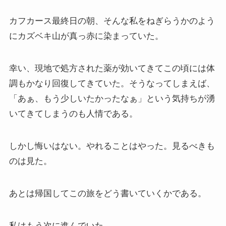
カフカース最終日の朝、そんな私をねぎらうかのよう
ニーチェとドストエフスキー
にカズベキ山が真っ赤に染まっていた。
愛すべき遍歴の騎士ドン・キホーテ
幸い、現地で処方された薬が効いてきてこの頃には体
フランス文学と歴史・文化
調もかなり回復してきていた。そうなってしまえば、
「あぁ、もう少しいたかったなぁ」という気持ちが湧
『レ・ミゼラブル』をもっと楽しむために
いてきてしまうのも人情である。
ブログ筆者イチオシの作家エミール・ゾラ
しかし悔いはない。やれることはやった。見るべきも
のは見た。
イギリス・ドイツ文学と歴史・文化
名作の宝庫・シェイクスピア
あとは帰国してこの旅をどう書いていくかである。
蜷川幸雄と現代演劇
私はもう次に進んでいた。