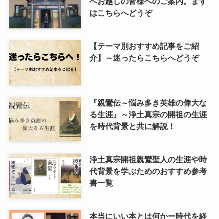
へお越しの皆様へのご案内。まず
はこちらへどうぞ
【テーマ別おすすめ記事をご紹
介】～迷ったらこちらへどうぞ
『親鸞伝～悩み多き英雄の偉大な
る生涯』～浄土真宗の開祖の生涯
を時代背景と共に解説！
浄土真宗開祖親鸞聖人の生涯や時
代背景を学ぶためのおすすめ参考
書一覧
本当にいい本とは何かー時代を経