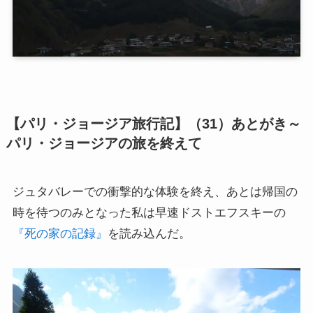
第二次インド遠征～インド中南部の遺跡を訪ねて
仏教聖地スリランカ紀行
第三次インド遠征～ブッダゆかりの地を巡る旅
仏教コラム＋α
【パリ・ジョージア旅行記】（31）あとがき～
パリ・ジョージアの旅を終えて
プロフィール
ジュタバレーでの衝撃的な体験を終え、あとは帰国の
仏教コラム・法話
時を待つのみとなった私は早速ドストエフスキーの
『死の家の記録』
を読み込んだ。
お知らせ
僧侶の日記
仏教書データベース