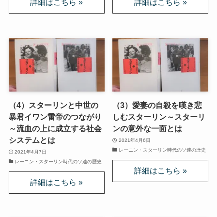
ドストエフスキーとフロイトの父親殺し
ドストエフスキーゆかりの地を巡る旅
秋に記す夏の印象～パリ・ジョージアの旅
ドストエフスキー、妻と歩んだ運命の旅～狂気と愛
の西欧旅行
（4）スターリンと中世の
（3）愛妻の自殺を嘆き悲
『ローマ旅行記』～劇場都市ローマの魅力とベルニ
暴君イワン雷帝のつながり
しむスターリン～スターリ
ーニ巡礼
～流血の上に成立する社会
ンの意外な一面とは
システムとは
2021年4月6日
独ソ戦・冷戦下の世界
レーニン・スターリン時代のソ連の歴史
2021年4月7日
レーニン・スターリン時代のソ連の歴史
レーニン・スターリン時代のソ連の歴史
独ソ戦～ソ連とナチスの絶滅戦争