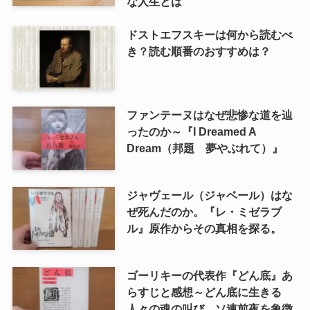
な人生とは
ドストエフスキーは何から読むべ
き？読む順番のおすすめは？
ファンテーヌはなぜ悲惨な道を辿
ったのか～『I Dreamed A
Dream（邦題 夢やぶれて）』
ジャヴェール（ジャベール）はな
ぜ死んだのか。『レ・ミゼラブ
ル』原作からその真相を探る。
ゴーリキーの代表作『どん底』あ
らすじと感想～どん底に生きる
人々の魂の叫び。ソ連前夜を象徴