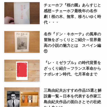
チェーホフ『桜の園』あらすじと
感想～チェーホフ最晩年の名作
劇！桜の木、無常、移ろいゆく時
代・・・
名作『ドン・キホーテ』の風車の
冒険をざっくりとご紹介～世界最
高の小説の魅力とは スペイン編
⑪
『レ・ミゼラブル』の時代背景を
ざっくり紹介～フランス革命から
ナポレオン時代、七月革命まで
三島由紀夫おすすめ作品15選と解
説書一覧～日本を代表する作家三
島由紀夫作品の面白さとその壮絶