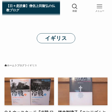
【日々是読書】僧侶上田隆弘の仏
教ブログ
検索
メニュー
浄土真宗入門 親鸞伝
イギリス
シン日本仏教史
インド・スリランカ編
ホーム
ブログ
イギリス
仏教入門・現地写真から見るブッダの生涯
インド・スリランカ仏跡紀行
第一次インド遠征～ガンジス川の聖地を訪ねて