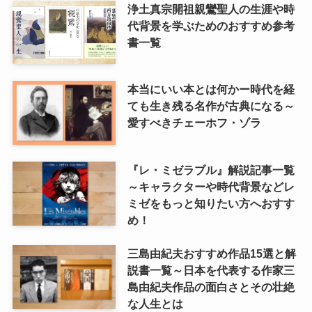
浄土真宗開祖親鸞聖人の生涯や時
代背景を学ぶためのおすすめ参考
書一覧
本当にいい本とは何かー時代を経
ても生き残る名作が古典になる～
愛すべきチェーホフ・ゾラ
『レ・ミゼラブル』解説記事一覧
～キャラクターや時代背景などレ
ミゼをもっと知りたい方へおすす
め！
三島由紀夫おすすめ作品15選と解
説書一覧～日本を代表する作家三
島由紀夫作品の面白さとその壮絶
な人生とは