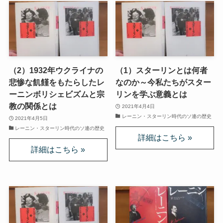
スターリンとヒトラーの虐殺・ホロコースト
冷戦世界の歴史・思想・文学に学ぶ
現代ロシアとロシア・ウクライナ戦争
（2）1932年ウクライナの
（1）スターリンとは何者
悲惨な飢饉をもたらしたレ
なのか～今私たちがスター
ボスニア紛争とルワンダ虐殺の悲劇～冷戦後の国際
ーニンボリシェビズムと宗
リンを学ぶ意義とは
紛争
教の関係とは
2021年4月4日
レーニン・スターリン時代のソ連の歴史
2021年4月5日
マルクス・エンゲルス研究
レーニン・スターリン時代のソ連の歴史
マルクスは宗教的な現象か
おすすめマルクス・エンゲルス伝記
マルクス・エンゲルス著作と関連作品