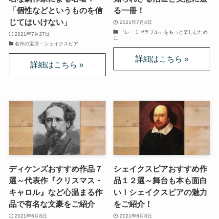
「個性などというものを信
る一冊！
じてはいけない」
インド思想と文化、歴史
2021年7月4日
『レ・ミゼラブル』をもっと楽しむため
2021年7月27日
に
名作の宝庫・シェイクスピア
インドにおける仏教
スリランカ、ネパール、東南アジアの仏教
中国仏教と思想・歴史
日本仏教とその歴史
親鸞とドストエフスキー・世界文学
ディケンズおすすめ作品７
シェイクスピアおすすめ作
選～代表作『クリスマス・
品１２選～舞台も本も面白
親鸞とドストエフスキー
キャロル』など心温まる作
い！シェイクスピアの魅力
品で有名な文豪をご紹介
をご紹介！
連載「『カラマーゾフの兄弟』を読む」
2021年6月8日
2021年6月8日