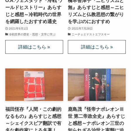
O.A.ウェスタッド『冷戦 ワ
橋本智津子『ニヒリズムと
第二次インド遠征～インド中南部の遺跡を訪ねて
ールドヒストリー』あらす
無』あらすじと感想～ニヒ
じと感想～冷戦時代の世界
リズムと仏教思想の繋がり
仏教聖地スリランカ紀行
を網羅したおすすめ通史
を学ぶのにおすすめ
2021年9月1日
2021年7月28日
第三次インド遠征～ブッダゆかりの地を巡る旅
冷戦世界の歴史・思想・文学に学ぶ
ニーチェとドストエフスキー
仏教コラム＋α
プロフィール
仏教コラム・法話
お知らせ
福田恆存『人間・この劇的
鹿島茂『怪帝ナポレオンⅢ
僧侶の日記
なるもの』あらすじと感想
世 第二帝政全史』あらすじ
～シェイクスピア翻訳で有
と感想～ナポレオン三世の
仏教書データベース
名な劇作家による名著！
知られざる治世と実態に迫