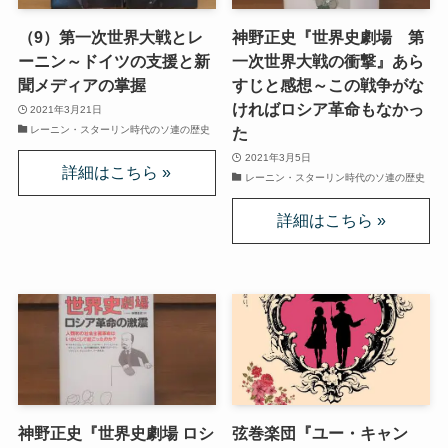
（9）第一次世界大戦とレ
神野正史『世界史劇場 第
ニーチェとドストエフスキー
ーニン～ドイツの支援と新
一次世界大戦の衝撃』あら
聞メディアの掌握
すじと感想～この戦争がな
愛すべき遍歴の騎士ドン・キホーテ
ければロシア革命もなかっ
2021年3月21日
レーニン・スターリン時代のソ連の歴史
た
フランス文学と歴史・文化
2021年3月5日
レーニン・スターリン時代のソ連の歴史
『レ・ミゼラブル』をもっと楽しむために
ブログ筆者イチオシの作家エミール・ゾラ
イギリス・ドイツ文学と歴史・文化
名作の宝庫・シェイクスピア
蜷川幸雄と現代演劇
神野正史『世界史劇場 ロシ
弦巻楽団『ユー・キャン