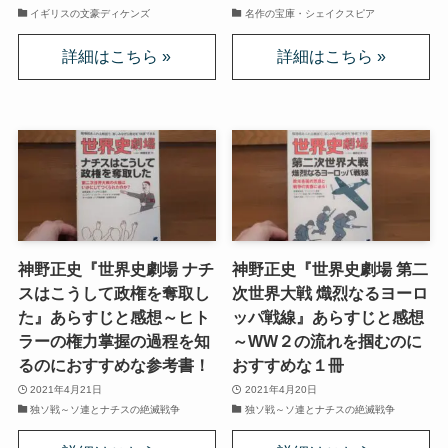
イギリスの文豪ディケンズ
名作の宝庫・シェイクスピア
上巻
連載「『レ・ミゼラブル』を読む」
第一部
ドストエフスキー資料データベース
ドストエフスキー作品
神野正史『世界史劇場 ナチ
神野正史『世界史劇場 第二
スはこうして政権を奪取し
次世界大戦 熾烈なるヨーロ
ドストエフスキー伝記
た』あらすじと感想～ヒト
ッパ戦線』あらすじと感想
ラーの権力掌握の過程を知
～WW２の流れを掴むのに
ドストエフスキー論
るのにおすすめな参考書！
おすすめな１冊
2021年4月21日
2021年4月20日
ドストエフスキーとキリスト教
独ソ戦～ソ連とナチスの絶滅戦争
独ソ戦～ソ連とナチスの絶滅戦争