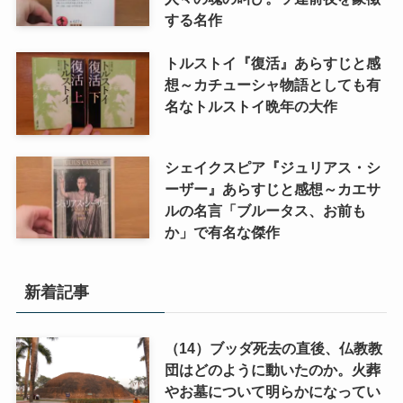
する名作
トルストイ『復活』あらすじと感
想～カチューシャ物語としても有
名なトルストイ晩年の大作
シェイクスピア『ジュリアス・シ
ーザー』あらすじと感想～カエサ
ルの名言「ブルータス、お前も
か」で有名な傑作
新着記事
（14）ブッダ死去の直後、仏教教
団はどのように動いたのか。火葬
やお墓について明らかになってい