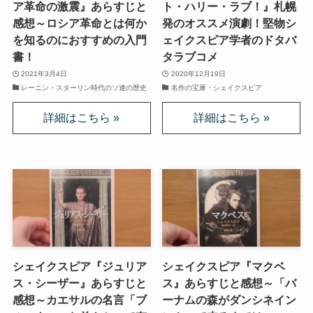
ア革命の激震』あらすじと
ト・ハリー・ラブ！』札幌
イギリスの文豪ディケンズ
感想～ロシア革命とは何か
発のオススメ演劇！堅物シ
を知るのにおすすめの入門
ェイクスピア学者のドタバ
書！
タラブコメ
ドイツの大詩人ゲーテを味わう
2021年3月4日
2020年12月19日
レーニン・スターリン時代のソ連の歴史
名作の宝庫・シェイクスピア
哲学者ショーペンハウアーに学ぶ
カフカの街プラハとチェコ文学
ローマ帝国の興亡とバチカン、ローマカトリック
イタリアルネサンスと知の革命
光の画家フェルメールと科学革命
シェイクスピア『ジュリア
シェイクスピア『マクベ
奇跡の音楽家メンデルスゾーンの驚異の人生
ス・シーザー』あらすじと
ス』あらすじと感想～「バ
感想～カエサルの名言「ブ
ーナムの森がダンシネイン