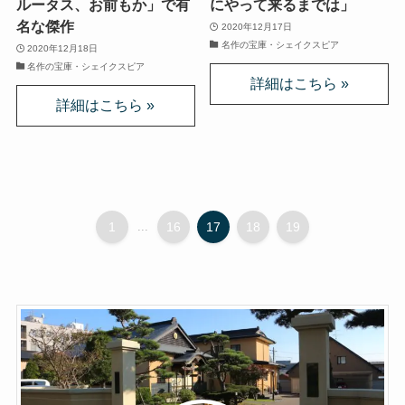
ルータス、お前もか」で有
にやって来るまでは」
クラシック・西洋美術から見るヨーロッパ
名な傑作
2020年12月17日
名作の宝庫・シェイクスピア
2020年12月18日
夢の国ディズニーランド研究
名作の宝庫・シェイクスピア
その他おすすめ本
世界一周記
タンザニア・トルコ編
1
...
16
17
18
19
イスラエル編
ポーランド編
チェコ・オーストリア編
ボスニア・クロアチア編