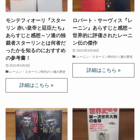
マルクス・エンゲルスの生涯と思想背景
モンテフィオーリ『スター
ロバート・サーヴィス『レ
産業革命とイギリス・ヨーロッパ社会
リン 赤い皇帝と廷臣たち』
ーニン』あらすじと感想～
あらすじと感想～ソ連の独
世界的に評価されたレーニ
ロシアの歴史・文化とドストエフスキー
裁者スターリンとは何者だ
ン伝の傑作
ったかを知るのにおすすめ
2021年3月29日
ディストピア・SF小説から考える現代社会
レーニン・スターリン時代のソ連の歴史
の参考書！
2021年4月3日
レーニン・スターリン時代のソ連の歴史
三島由紀夫と日本文学
ロシアの偉大な作家プーシキン・ゴーゴリ
ロシアの巨人トルストイ
ロシアの文豪ツルゲーネフ
ロシアの大作家チェーホフの名作たち