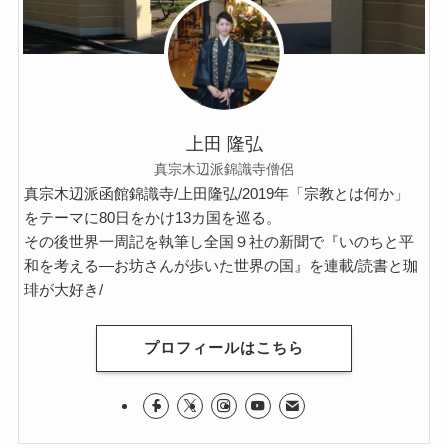
イタリア・バチカン編
スペイン編
上田 隆弘
アメリカ編
真宗木辺派錦識寺僧侶
真宗木辺派函館錦識寺/上田隆弘/2019年「宗教とは何か」
キューバ編
をテーマに80日をかけ13カ国を巡る。
その後世界一周記を執筆し全国９社の新聞で『いのちと平
リンク集
和を考える―お坊さんが歩いた世界の国』を連載/読書と珈
琲が大好き/
プロフィールはこちら