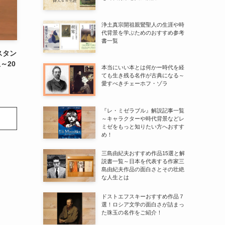
浄土真宗開祖親鸞聖人の生涯や時
代背景を学ぶためのおすすめ参考
書一覧
スタン
～20
本当にいい本とは何かー時代を経
ても生き残る名作が古典になる～
愛すべきチェーホフ・ゾラ
『レ・ミゼラブル』解説記事一覧
～キャラクターや時代背景などレ
ミゼをもっと知りたい方へおすす
め！
三島由紀夫おすすめ作品15選と解
説書一覧～日本を代表する作家三
島由紀夫作品の面白さとその壮絶
な人生とは
ドストエフスキーおすすめ作品７
選！ロシア文学の面白さが詰まっ
た珠玉の名作をご紹介！