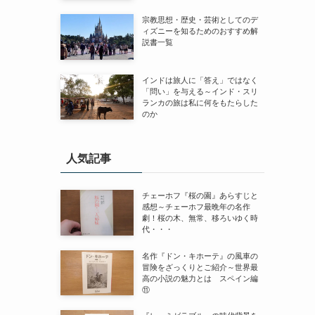
宗教思想・歴史・芸術としてのデ
ィズニーを知るためのおすすめ解
説書一覧
インドは旅人に「答え」ではなく
「問い」を与える～インド・スリ
ランカの旅は私に何をもたらした
のか
人気記事
チェーホフ『桜の園』あらすじと
感想～チェーホフ最晩年の名作
劇！桜の木、無常、移ろいゆく時
代・・・
名作『ドン・キホーテ』の風車の
冒険をざっくりとご紹介～世界最
高の小説の魅力とは スペイン編
⑪