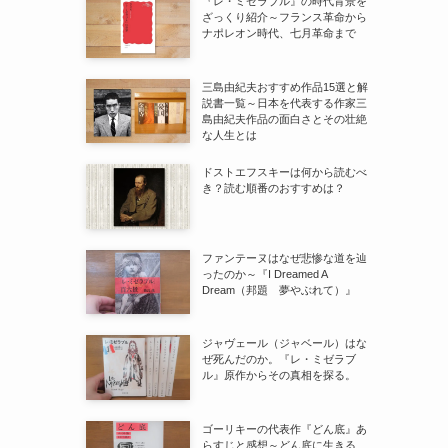
『レ・ミゼラブル』の時代背景を
ざっくり紹介～フランス革命から
ナポレオン時代、七月革命まで
三島由紀夫おすすめ作品15選と解
説書一覧～日本を代表する作家三
島由紀夫作品の面白さとその壮絶
な人生とは
ドストエフスキーは何から読むべ
き？読む順番のおすすめは？
ファンテーヌはなぜ悲惨な道を辿
ったのか～『I Dreamed A
Dream（邦題 夢やぶれて）』
ジャヴェール（ジャベール）はな
ぜ死んだのか。『レ・ミゼラブ
ル』原作からその真相を探る。
ゴーリキーの代表作『どん底』あ
らすじと感想～どん底に生きる