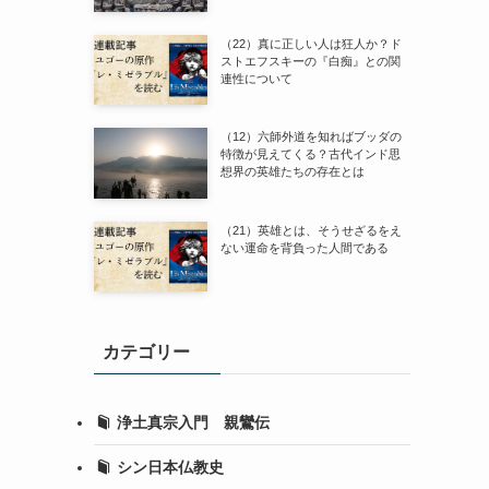
（22）真に正しい人は狂人か？ド
ストエフスキーの『白痴』との関
連性について
（12）六師外道を知ればブッダの
特徴が見えてくる？古代インド思
想界の英雄たちの存在とは
（21）英雄とは、そうせざるをえ
ない運命を背負った人間である
カテゴリー
浄土真宗入門 親鸞伝
シン日本仏教史