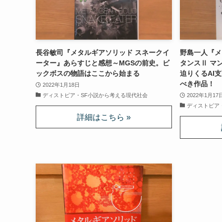
長谷敏司『メタルギアソリッド スネークイ
野島一人『メ
ーター』あらすじと感想～MGSの前史。ビ
タンスⅡ マ
ックボスの物語はここから始まる
迫りくるAI
べき作品！
2022年1月18日
ディストピア・SF小説から考える現代社会
2022年1月17
ディストピア