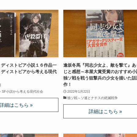
・ディストピア小説１６作品一
逢坂冬馬『同志少女よ、敵を撃て』あ
・ディストピアから考える現代
じと感想～本屋大賞受賞のおすすめ小
独ソ戦を戦う狙撃兵の少女を描いた話
作！
日
・SF小説から考える現代社会
2022年1月22日
独ソ戦～ソ連とナチスの絶滅戦争