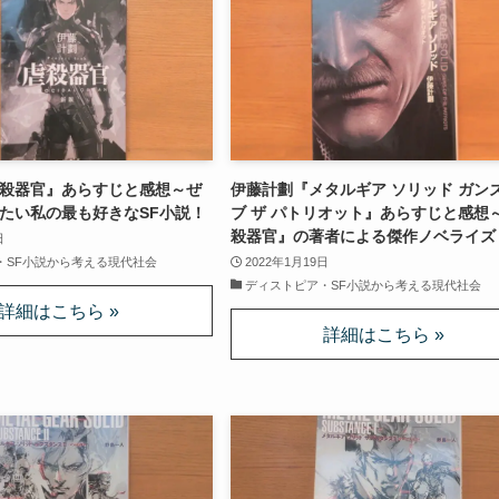
殺器官』あらすじと感想～ぜ
伊藤計劃『メタルギア ソリッド ガンズ
たい私の最も好きなSF小説！
ブ ザ パトリオット』あらすじと感想
殺器官』の著者による傑作ノベライズ
日
・SF小説から考える現代社会
2022年1月19日
ディストピア・SF小説から考える現代社会