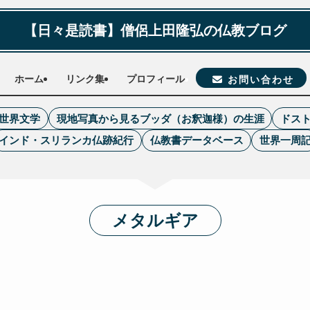
【日々是読書】僧侶上田隆弘の仏教ブログ
ホーム
リンク集
プロフィール
お問い合わせ
世界文学
現地写真から見るブッダ（お釈迦様）の生涯
ドス
インド・スリランカ仏跡紀行
仏教書データベース
世界一周
メタルギア