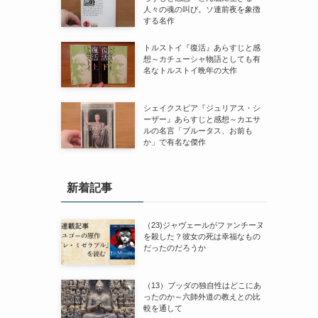
人々の魂の叫び。ソ連前夜を象徴
する名作
トルストイ『復活』あらすじと感
想～カチューシャ物語としても有
名なトルストイ晩年の大作
シェイクスピア『ジュリアス・シ
ーザー』あらすじと感想～カエサ
ルの名言「ブルータス、お前も
か」で有名な傑作
新着記事
（23)ジャヴェールがファンチーヌ
を殺した？彼女の死は幸福なもの
だったのだろうか
（13）ブッダの独自性はどこにあ
ったのか～六師外道の教えとの比
較を通して