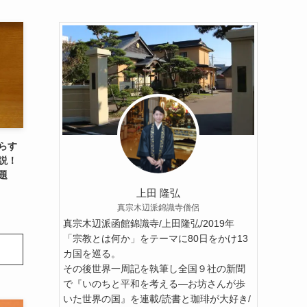
らす
説！
題
上田 隆弘
真宗木辺派錦識寺僧侶
真宗木辺派函館錦識寺/上田隆弘/2019年
「宗教とは何か」をテーマに80日をかけ13
カ国を巡る。
その後世界一周記を執筆し全国９社の新聞
で『いのちと平和を考える―お坊さんが歩
いた世界の国』を連載/読書と珈琲が大好き/