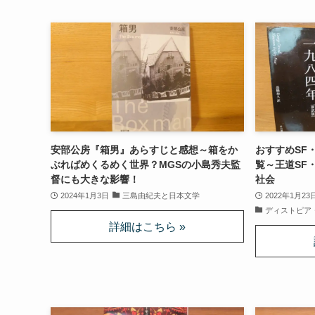
安部公房『箱男』あらすじと感想～箱をか
おすすめSF
ぶればめくるめく世界？MGSの小島秀夫監
覧～王道SF
督にも大きな影響！
社会
2024年1月3日
三島由紀夫と日本文学
2022年1月23
ディストピア