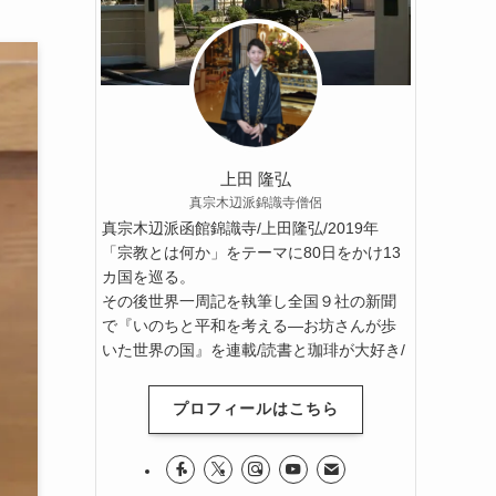
上田 隆弘
真宗木辺派錦識寺僧侶
真宗木辺派函館錦識寺/上田隆弘/2019年
「宗教とは何か」をテーマに80日をかけ13
カ国を巡る。
その後世界一周記を執筆し全国９社の新聞
で『いのちと平和を考える―お坊さんが歩
いた世界の国』を連載/読書と珈琲が大好き/
プロフィールはこちら