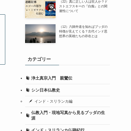
（22）真に正しい人は狂人か？ド
ストエフスキーの『白痴』との関
連性について
（12）六師外道を知ればブッダの
特徴が見えてくる？古代インド思
想界の英雄たちの存在とは
カテゴリー
浄土真宗入門 親鸞伝
シン日本仏教史
インド・スリランカ編
仏教入門・現地写真から見るブッダの生
涯
インド・スリランカ仏跡紀行