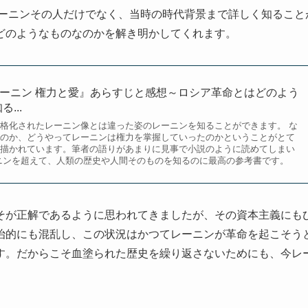
ーニンその人だけでなく、当時の時代背景まで詳しく知ること
どのようなものなのかを解き明かしてくれます。
ーニン 権力と愛』あらすじと感想～ロシア革命とはどのよう
...
格化されたレーニン像とは違った姿のレーニンを知ることができます。 な
のか、どうやってレーニンは権力を掌握していったのかということがとて
描かれています。筆者の語りがあまりに見事で小説のように読めてしまい
ニンを超えて、人類の歴史や人間そのものを知るのに最高の参考書です。
そが正解であるように思われてきましたが、その資本主義にも
治的にも混乱し、この状況はかつてレーニンが革命を起こそう
す。だからこそ血塗られた歴史を繰り返さないためにも、今レ