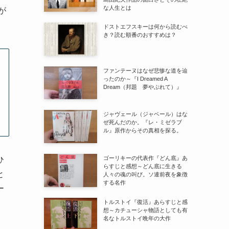
な人生とは
が
ドストエフスキーは何から読むべ
き？読む順番のおすすめは？
ファンテーヌはなぜ悲惨な道を辿
ったのか～『I Dreamed A
Dream（邦題 夢やぶれて）』
ジャヴェール（ジャベール）はな
ぜ死んだのか。『レ・ミゼラブ
ル』原作からその真相を探る。
ゴーリキーの代表作『どん底』あ
ひ
らすじと感想～どん底に生きる
と
人々の魂の叫び。ソ連前夜を象徴
する名作
ー
トルストイ『復活』あらすじと感
想～カチューシャ物語としても有
名なトルストイ晩年の大作