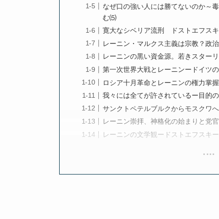
なぜ口の強い人には勝てないのか～毒
む⑸
寛大なシベリア流刑 ドストエフスキ
レーニン・マルクス主義は宗教？政治
レーニンの黒い資金源。若きスターリ
第一次世界大戦とレーニンードイツの
ロシア十月革命とレーニンの権力掌握
我々には全てが許されているー目的の
サンクトペテルブルクからモスクワへ
レーニン崇拝、神格化の始まりと党官
レーニンの文学観ードストエフスキー