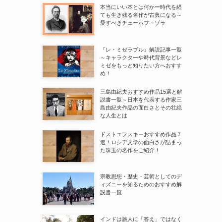
本当にいい本とは何かー時代を経
ても生き残る名作が古典になる～
愛すべきチェーホフ・ゾラ
『レ・ミゼラブル』解説記事一覧
～キャラクターや時代背景などレ
ミゼをもっと知りたい方へおすす
め！
三島由紀夫おすすめ作品15選と解
説書一覧～日本を代表する作家三
島由紀夫作品の面白さとその壮絶
な人生とは
ドストエフスキーおすすめ作品７
選！ロシア文学の面白さが詰まっ
た珠玉の名作をご紹介！
宗教思想・歴史・芸術としてのデ
ィズニーを知るためのおすすめ解
説書一覧
インドは旅人に「答え」ではなく