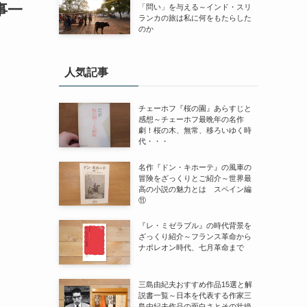
事一
「問い」を与える～インド・スリ
ランカの旅は私に何をもたらした
のか
人気記事
チェーホフ『桜の園』あらすじと
感想～チェーホフ最晩年の名作
劇！桜の木、無常、移ろいゆく時
代・・・
名作『ドン・キホーテ』の風車の
冒険をざっくりとご紹介～世界最
高の小説の魅力とは スペイン編
⑪
『レ・ミゼラブル』の時代背景を
ざっくり紹介～フランス革命から
ナポレオン時代、七月革命まで
三島由紀夫おすすめ作品15選と解
説書一覧～日本を代表する作家三
島由紀夫作品の面白さとその壮絶