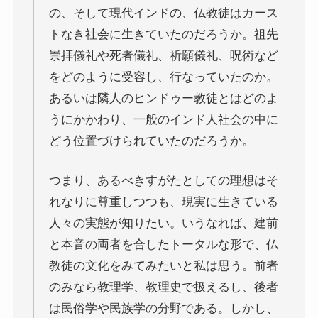
の、そして現代インドの、仏教徒はカース
スターリンとヒトラーの虐殺・ホロコースト
トなき社会に生きていたのだろうか。祖先
冷戦世界の歴史・思想・文学に学ぶ
崇拝儀礼や死者儀礼、祈願儀礼、呪術など
をどのように受容し、行なっていたのか。
現代ロシアとロシア・ウクライナ戦争
あるいは隣人のヒンドゥー教徒とはどのよ
うにかかわり、一般のインド人社会の中に
ボスニア紛争とルワンダ虐殺の悲劇～冷戦後の国際
どう位置づけられていたのだろうか。
紛争
つまり、あるべきすがたとしての理想はそ
マルクス・エンゲルス研究
れなりに尊重しつつも、現実に生きている
マルクスは宗教的な現象か
人々の実態が知りたい。いうなれば、建前
と本音の両者を合したトータルな形で、仏
おすすめマルクス・エンゲルス伝記
教徒の文化をみてみたいと私は思う。前者
のみなら教理学、教理史で扱えるし、後者
マルクス・エンゲルス著作と関連作品
は民俗学や民族学の分野である。しかし、