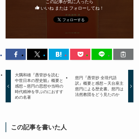
この記事が気に入ったら
いいね または フォローしてね！
大隅和雄『愚管抄を読む
慈円『愚管抄 全現代語
中世日本の歴史観』概要と
訳』概要と感想～天台座主
感想～慈円の思想や当時の
慈円による歴史書。慈円は
時代精神を学ぶのにおすす
法然教団をどう見たのか
めの名著
この記事を書いた人