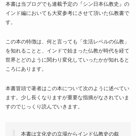
本書は当ブログでも連載予定の『シン日本仏教史』の
インド編においても大変参考にさせて頂いた仏教書で
インド思想と文化、歴史
す。
インドにおける仏教
この本の特徴は、何と言っても「生活レベルの仏教」
スリランカ、ネパール、東南アジアの仏教
を知れることと、インドで始まった仏教が時代を経て
世界とどのように関わり変化していったかが知れると
中国仏教と思想・歴史
ころにあります。
日本仏教とその歴史
本書冒頭で著者はこの本について次のように述べてい
親鸞とドストエフスキー・世界文学
ます。少し長くなりますが重要な指摘がなされていま
すのでじっくり読んでいきます。
親鸞とドストエフスキー
連載「『カラマーゾフの兄弟』を読む」
本書は文化史の立場からインド仏教史の叙