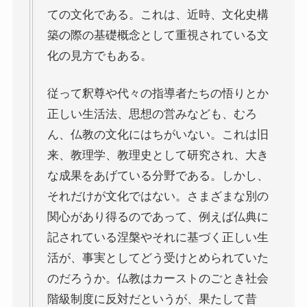
ドストエフスキーとフロイトの父親殺し
ての文化である。これは、近時、文化史構
築の際の基礎概念として重視されている文
ドストエフスキーゆかりの地を巡る旅
化の見方でもある。
秋に記す夏の印象～パリ・ジョージアの旅
従って釈尊や代々の指導者たちの悟りとか
正しい生活法、思想の営みなども、むろ
ドストエフスキー、妻と歩んだ運命の旅～狂気と愛
の西欧旅行
ん、仏教の文化にはちがいない。これは旧
来、教理学、教理史として研究され、大き
『ローマ旅行記』～劇場都市ローマの魅力とベルニ
な成果をあげている分野である。しかし、
ーニ巡礼
それだけが文化ではない。さまざまな別の
独ソ戦・冷戦下の世界
関心があり得るのであって、例えば仏典に
記されている涅槃やそれに基づく正しい生
レーニン・スターリン時代のソ連の歴史
活が、事実としてどう受けとめられていた
のだろうか。仏教はカーストのごとき社会
独ソ戦～ソ連とナチスの絶滅戦争
階級制度に反対だというが、果たして昔