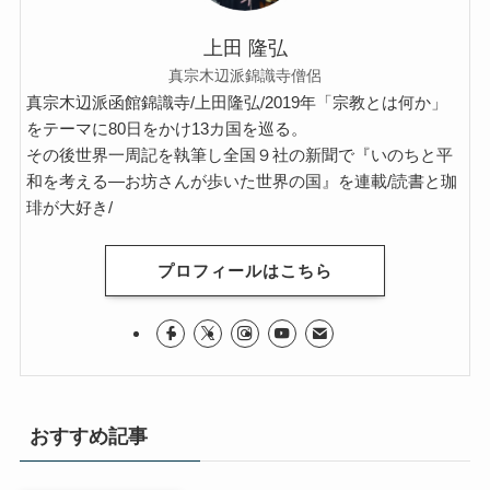
上田 隆弘
真宗木辺派錦識寺僧侶
真宗木辺派函館錦識寺/上田隆弘/2019年「宗教とは何か」
をテーマに80日をかけ13カ国を巡る。
その後世界一周記を執筆し全国９社の新聞で『いのちと平
和を考える―お坊さんが歩いた世界の国』を連載/読書と珈
琲が大好き/
プロフィールはこちら
おすすめ記事