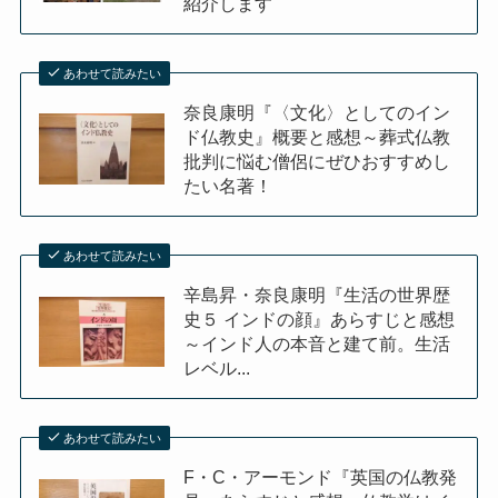
紹介します
イタリア・バチカン編
あわせて読みたい
スペイン編
奈良康明『〈文化〉としてのイン
ド仏教史』概要と感想～葬式仏教
批判に悩む僧侶にぜひおすすめし
アメリカ編
たい名著！
キューバ編
あわせて読みたい
リンク集
辛島昇・奈良康明『生活の世界歴
史５ インドの顔』あらすじと感想
～インド人の本音と建て前。生活
レベル...
あわせて読みたい
F・C・アーモンド『英国の仏教発