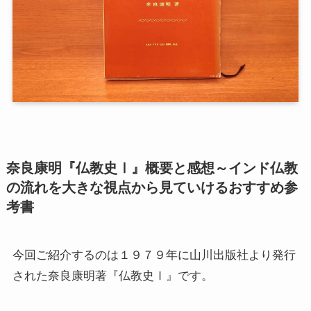
第二次インド遠征～インド中南部の遺跡を訪ねて
仏教聖地スリランカ紀行
第三次インド遠征～ブッダゆかりの地を巡る旅
仏教コラム＋α
プロフィール
奈良康明『仏教史Ⅰ』概要と感想～インド仏教
の流れを大きな視点から見ていけるおすすめ参
仏教コラム・法話
考書
お知らせ
今回ご紹介するのは１９７９年に山川出版社より発行
僧侶の日記
された奈良康明著『仏教史Ⅰ』です。
仏教書データベース