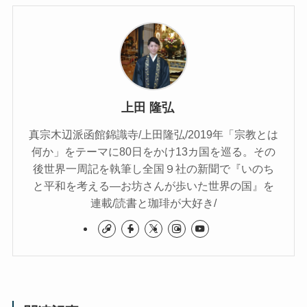
上田 隆弘
真宗木辺派函館錦識寺/上田隆弘/2019年「宗教とは
何か」をテーマに80日をかけ13カ国を巡る。その
後世界一周記を執筆し全国９社の新聞で『いのち
と平和を考える―お坊さんが歩いた世界の国』を
連載/読書と珈琲が大好き/