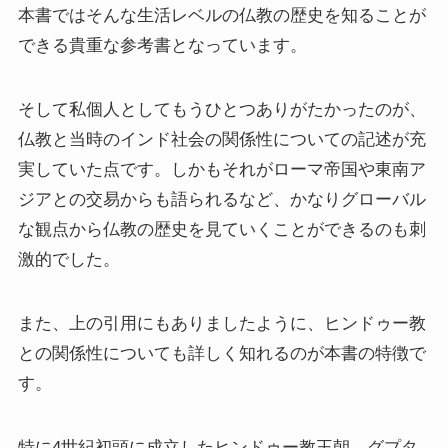
本書ではそんな生活レベルの仏教の歴史を知ることが
できる貴重な参考書となっています。
ニーチェとドストエフスキー
愛すべき遍歴の騎士ドン・キホーテ
そして私個人としてもうひとつありがたかったのが、
仏教と当時のインド社会の関係性についての記述が充
フランス文学と歴史・文化
実していた点です。しかもそれがローマ帝国や東南ア
ジアとの交易からも語られるなど、かなりグローバル
『レ・ミゼラブル』をもっと楽しむために
な観点から仏教の歴史を見ていくことができるのも刺
激的でした。
ブログ筆者イチオシの作家エミール・ゾラ
イギリス・ドイツ文学と歴史・文化
また、上の引用にもありましたように、ヒンドゥー教
との関係性についても詳しく知れるのが本書の特徴で
名作の宝庫・シェイクスピア
す。
蜷川幸雄と現代演劇
特に4世紀初頭に成立したヒンドゥー教王朝、グプタ