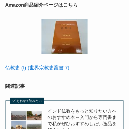
クラシック・西洋美術から見るヨーロッパ
Amazon商品紹介ページはこちら
夢の国ディズニーランド研究
その他おすすめ本
世界一周記
タンザニア・トルコ編
仏教史 (I) (世界宗教史叢書 7)
イスラエル編
関連記事
ポーランド編
あわせて読みたい
チェコ・オーストリア編
インド仏教をもっと知りたい方へ
のおすすめ本～入門から専門書ま
で私がぜひおすすめしたい逸品を
ボスニア・クロアチア編