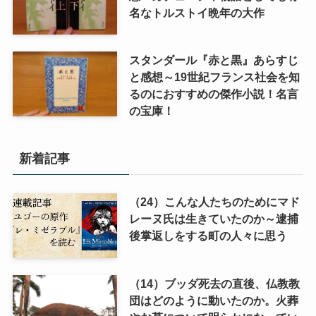
名なトルストイ晩年の大作
スタンダール『赤と黒』あらすじ
と感想～19世紀フランス社会を知
るのにおすすめの傑作小説！名言
の宝庫！
新着記事
（24）こんな人たちのためにマド
レーヌ氏は生きていたのか～逮捕
後掌返しをする町の人々に思う
（14）ブッダ死去の直後、仏教教
団はどのように動いたのか。火葬