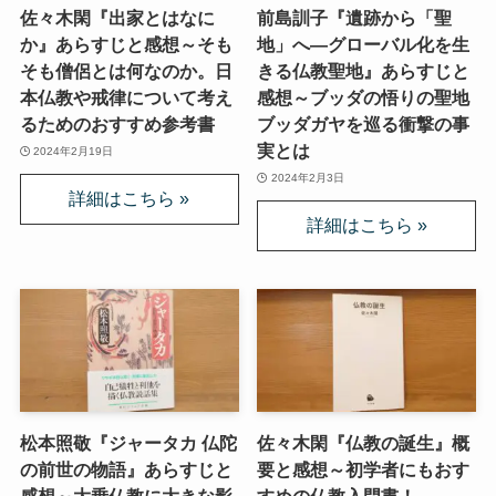
佐々木閑『出家とはなに
前島訓子『遺跡から「聖
か』あらすじと感想～そも
地」へ—グローバル化を生
そも僧侶とは何なのか。日
きる仏教聖地』あらすじと
本仏教や戒律について考え
感想～ブッダの悟りの聖地
るためのおすすめ参考書
ブッダガヤを巡る衝撃の事
実とは
2024年2月19日
2024年2月3日
松本照敬『ジャータカ 仏陀
佐々木閑『仏教の誕生』概
の前世の物語』あらすじと
要と感想～初学者にもおす