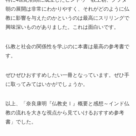
朝の展開は非常にわかりやすく、それがどのように仏
イギリスの文豪ディケンズ
教に影響を与えたのかというのは最高にスリリングで
ドイツの大詩人ゲーテを味わう
興味深いものがありました。これは面白いです。
哲学者ショーペンハウアーに学ぶ
仏教と社会の関係性を学ぶのに本書は最高の参考書で
す。
カフカの街プラハとチェコ文学
ローマ帝国の興亡とバチカン、ローマカトリック
ぜひぜひおすすめしたい一冊となっています。ぜひ手
に取ってみてはいかがでしょうか。
イタリアルネサンスと知の革命
以上、「奈良康明『仏教史Ⅰ』概要と感想～インド仏
光の画家フェルメールと科学革命
教の流れを大きな視点から見ていけるおすすめ参考
書」でした。
奇跡の音楽家メンデルスゾーンの驚異の人生