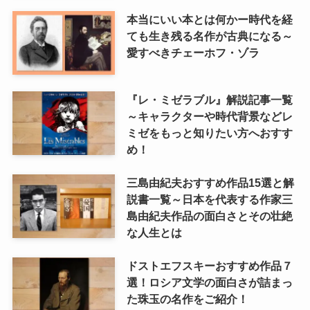
本当にいい本とは何かー時代を経
ても生き残る名作が古典になる～
愛すべきチェーホフ・ゾラ
『レ・ミゼラブル』解説記事一覧
～キャラクターや時代背景などレ
ミゼをもっと知りたい方へおすす
め！
三島由紀夫おすすめ作品15選と解
説書一覧～日本を代表する作家三
島由紀夫作品の面白さとその壮絶
な人生とは
ドストエフスキーおすすめ作品７
選！ロシア文学の面白さが詰まっ
た珠玉の名作をご紹介！