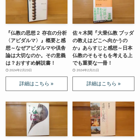
『仏教の思想２ 存在の分析
佐々木閑『大乗仏教 ブッダ
〈アビダルマ〉』概要と感
の教えはどこへ向かうの
想～なぜアビダルマや倶舎
か』あらすじと感想～日本
論は大切なのか。その意義
仏教のそもそもを考える上
は？おすすめ解説書！
でも重要な一冊！
2024年2月23日
2024年2月21日