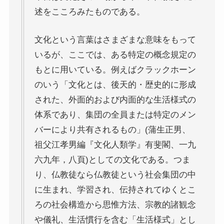
述をこころみたものである。
上巻
文化という言葉はさまざまな意味をもって
連載「『レ・ミゼラブル』を読む」
いるが、ここでは、ある特定の概念規定の
第一部
もとに用いている。例えばクラックホーン
のいう「文化とは、後天的・歴史的に形成
ドストエフスキー資料データベース
された、外面的および内面的な生活様式の
体系であり、集団の全員または特定のメン
ドストエフスキー作品
バーにより共有されるもの」(蒲生正男、
祖父江孝男編『文化人類学』有斐閣、一九
ドストエフスキー伝記
六九年，八頁)としての文化である。つま
ドストエフスキー論
り、仏教徒なら仏教徒という社会集団の中
に生まれ、学習され、伝持されてゆくとこ
ドストエフスキーとキリスト教
ろの社会構造から思惟方法、宗教的諸観念
や儀礼、生活慣行を含む「生活様式」とし