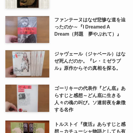
ファンテーヌはなぜ悲惨な道を辿
ったのか～『I Dreamed A
Dream（邦題 夢やぶれて）』
ジャヴェール（ジャベール）はな
ぜ死んだのか。『レ・ミゼラブ
ル』原作からその真相を探る。
ゴーリキーの代表作『どん底』あ
らすじと感想～どん底に生きる
人々の魂の叫び。ソ連前夜を象徴
する名作
トルストイ『復活』あらすじと感
想～カチューシャ物語としても有