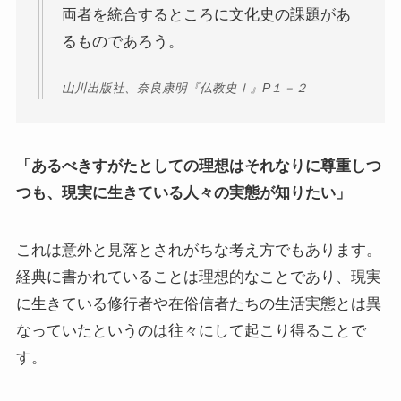
両者を統合するところに文化史の課題があ
マルクス・エンゲルスの生涯と思想背景
るものであろう。
産業革命とイギリス・ヨーロッパ社会
山川出版社、奈良康明『仏教史Ⅰ』P１－２
ロシアの歴史・文化とドストエフスキー
ディストピア・SF小説から考える現代社会
「あるべきすがたとしての理想はそれなりに尊重しつ
つも、現実に生きている人々の実態が知りたい」
三島由紀夫と日本文学
これは意外と見落とされがちな考え方でもあります。
ロシアの偉大な作家プーシキン・ゴーゴリ
経典に書かれていることは理想的なことであり、現実
に生きている修行者や在俗信者たちの生活実態とは異
ロシアの巨人トルストイ
なっていたというのは往々にして起こり得ることで
ロシアの文豪ツルゲーネフ
す。
ロシアの大作家チェーホフの名作たち