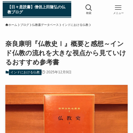
【日々是読書】僧侶上田隆弘の仏
教ブログ
検索
メニュー
ホーム
ブログ
仏教書データベース
インドにおける仏教
浄土真宗入門 親鸞伝
奈良康明『仏教史Ⅰ』概要と感想～イン
ド仏教の流れを大きな視点から見ていけ
シン日本仏教史
るおすすめ参考書
インド・スリランカ編
2025年12月9日
インドにおける仏教
仏教入門・現地写真から見るブッダの生涯
インド・スリランカ仏跡紀行
第一次インド遠征～ガンジス川の聖地を訪ねて