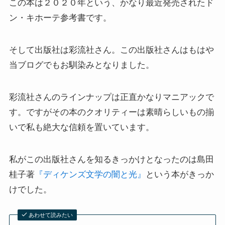
この本は２０２０年という、かなり最近発売されたド
上巻
ン・キホーテ参考書です。
連載「『レ・ミゼラブル』を読む」
そして出版社は彩流社さん。この出版社さんはもはや
当ブログでもお馴染みとなりました。
第一部
ドストエフスキー資料データベース
彩流社さんのラインナップは正直かなりマニアックで
す。ですがその本のクオリティーは素晴らしいもの揃
ドストエフスキー作品
いで私も絶大な信頼を置いています。
ドストエフスキー伝記
私がこの出版社さんを知るきっかけとなったのは島田
桂子著
『ディケンズ文学の闇と光』
という本がきっか
ドストエフスキー論
けでした。
ドストエフスキーとキリスト教
あわせて読みたい