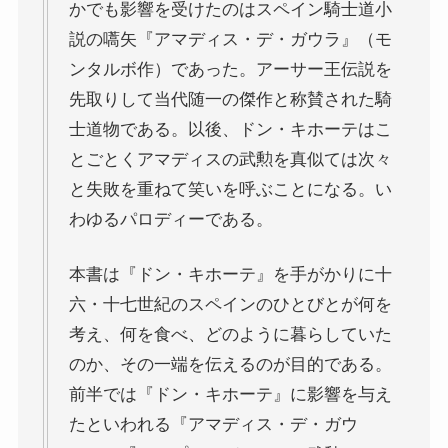
かでも影響を受けたのはスペイン騎士道小
説の嚆矢『アマディス・デ・ガウラ』（モ
ニーチェとドストエフスキー
ンタルボ作）であった。アーサー王伝説を
先取りして当代随一の傑作と称賛された騎
愛すべき遍歴の騎士ドン・キホーテ
士道物である。以後、ドン・キホーテはこ
とごとくアマディスの武勲を真似ては次々
フランス文学と歴史・文化
と失敗を重ねて笑いを呼ぶことになる。い
『レ・ミゼラブル』をもっと楽しむために
わゆるパロディーである。
ブログ筆者イチオシの作家エミール・ゾラ
本書は『ドン・キホーテ』を手がかりに十
六・十七世紀のスペインのひとびとが何を
イギリス・ドイツ文学と歴史・文化
考え、何を食べ、どのように暮らしていた
のか、その一端を伝えるのが目的である。
名作の宝庫・シェイクスピア
前半では『ドン・キホーテ』に影響を与え
たといわれる『アマディス・デ・ガウ
蜷川幸雄と現代演劇