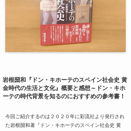
第二次インド遠征～インド中南部の遺跡を訪ねて
仏教聖地スリランカ紀行
第三次インド遠征～ブッダゆかりの地を巡る旅
仏教コラム＋α
プロフィール
岩根圀和『ドン・キホーテのスペイン社会史 黄
仏教コラム・法話
金時代の生活と文化』概要と感想～ドン・キホ
ーテの時代背景を知るのにおすすめの参考書！
お知らせ
僧侶の日記
今回ご紹介するのは２０２０年に彩流社より発行され
た岩根圀和著『ドン・キホーテのスペイン社会史 黄
仏教書データベース