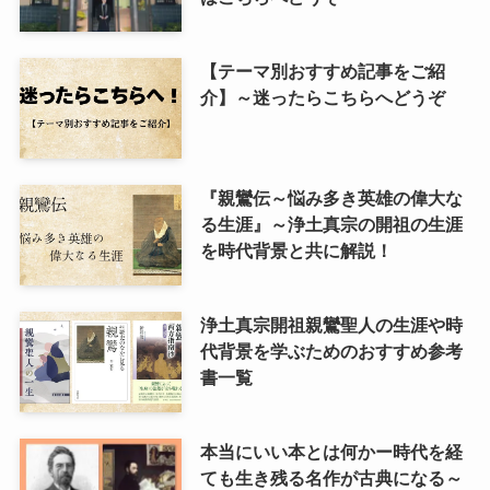
【テーマ別おすすめ記事をご紹
介】～迷ったらこちらへどうぞ
『親鸞伝～悩み多き英雄の偉大な
る生涯』～浄土真宗の開祖の生涯
を時代背景と共に解説！
浄土真宗開祖親鸞聖人の生涯や時
代背景を学ぶためのおすすめ参考
書一覧
本当にいい本とは何かー時代を経
ても生き残る名作が古典になる～