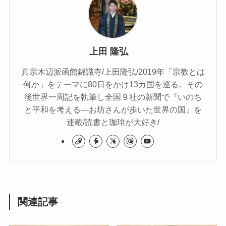
上田 隆弘
真宗木辺派函館錦識寺/上田隆弘/2019年「宗教とは
何か」をテーマに80日をかけ13カ国を巡る。その
後世界一周記を執筆し全国９社の新聞で『いのち
と平和を考える―お坊さんが歩いた世界の国』を
連載/読書と珈琲が大好き/
関連記事