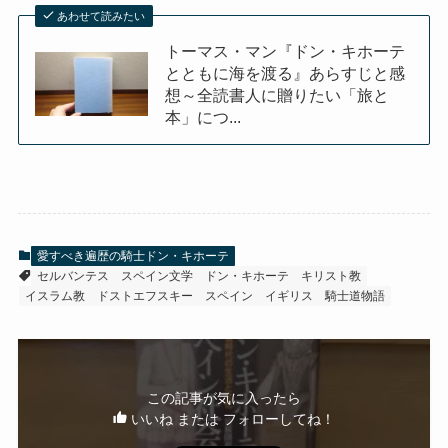
あわせて読みたい
トーマス・マン『ドン・キホーテ
とともに海を渡る』あらすじと感
想～全読書人に贈りたい「旅と
本」につ...
愛すべき遍歴の騎士ドン・キホーテ
セルバンテス
スペイン文学
ドン・キホーテ
キリスト教
イスラム教
ドストエフスキー
スペイン
イギリス
騎士道物語
この記事が気に入ったら
いいね または フォローしてね！