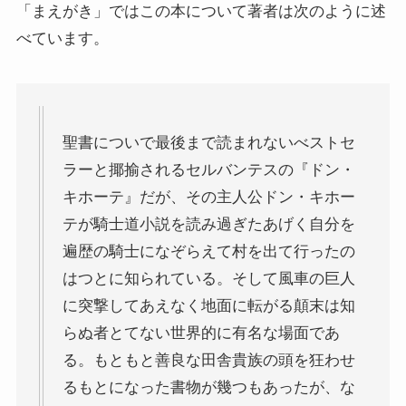
「まえがき」ではこの本について著者は次のように述
マルクス・エンゲルスの生涯と思想背景
べています。
産業革命とイギリス・ヨーロッパ社会
ロシアの歴史・文化とドストエフスキー
聖書についで最後まで読まれないべストセ
ディストピア・SF小説から考える現代社会
ラーと揶揄されるセルバンテスの『ドン・
キホーテ』だが、その主人公ドン・キホー
三島由紀夫と日本文学
テが騎士道小説を読み過ぎたあげく自分を
遍歴の騎士になぞらえて村を出て行ったの
ロシアの偉大な作家プーシキン・ゴーゴリ
はつとに知られている。そして風車の巨人
に突撃してあえなく地面に転がる顛末は知
ロシアの巨人トルストイ
らぬ者とてない世界的に有名な場面であ
ロシアの文豪ツルゲーネフ
る。もともと善良な田舎貴族の頭を狂わせ
るもとになった書物が幾つもあったが、な
ロシアの大作家チェーホフの名作たち