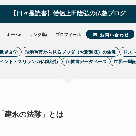
【日々是読書】僧侶上田隆弘の仏教ブログ
ホーム
リンク集
プロフィール
お問い合わせ
世界文学
現地写真から見るブッダ（お釈迦様）の生涯
ドス
インド・スリランカ仏跡紀行
仏教書データベース
世界一周
「建永の法難」とは