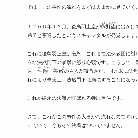
では、この事件の流れをまずは大まかに見ていく
くまのもうで
１２０６年１２月、後鳥羽上皇が
熊野詣
に出かけ
弟子と密通したというスキャンダルが発覚します
これに後鳥羽上皇は激怒。これまで法然教団に対
うな法然門下の暴挙に怒り心頭です。こうして上
しょうがん
ぜんしゃく
蓮、
性願
、
善綽
の４人が斬首され、同月末に法然
れにより事実上、法然門下は崩壊することになっ
これが建永の法難と呼ばれる弾圧事件です。
さて、これがこの事件の大まかな流れなのですが
っていて、今もその決着はついていません。