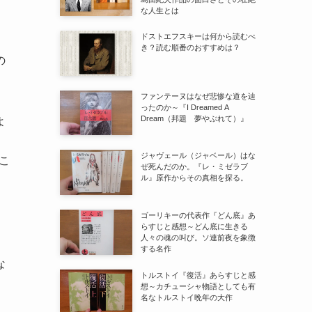
な人生とは
ドストエフスキーは何から読むべ
き？読む順番のおすすめは？
の
ファンテーヌはなぜ悲惨な道を辿
ったのか～『I Dreamed A
Dream（邦題 夢やぶれて）』
よ
ジャヴェール（ジャベール）はな
こ
ぜ死んだのか。『レ・ミゼラブ
ル』原作からその真相を探る。
ゴーリキーの代表作『どん底』あ
らすじと感想～どん底に生きる
人々の魂の叫び。ソ連前夜を象徴
する名作
な
トルストイ『復活』あらすじと感
想～カチューシャ物語としても有
名なトルストイ晩年の大作