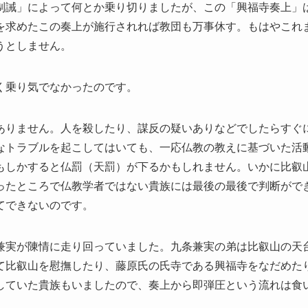
制誡」によって何とか乗り切りましたが、この「興福寺奏上」
を求めたこの奏上が施行されれば教団も万事休す。もはやこれ
うとしません。
く乗り気でなかったのです。
ありません。人を殺したり、謀反の疑いありなどでしたらすぐ
なトラブルを起こしてはいても、一応仏教の教えに基づいた活
もしかすると仏罰（天罰）が下るかもしれません。いかに比叡
ったところで仏教学者ではない貴族には最後の最後で判断がで
てできないのです。
兼実が陳情に走り回っていました。九条兼実の弟は比叡山の天
て比叡山を慰撫したり、藤原氏の氏寺である興福寺をなだめた
していた貴族もいましたので、奏上から即弾圧という流れは食