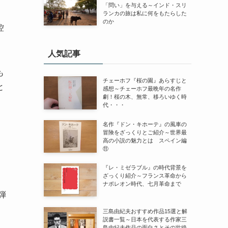
「問い」を与える～インド・スリ
ランカの旅は私に何をもたらした
のか
控
人気記事
も
チェーホフ『桜の園』あらすじと
と
感想～チェーホフ最晩年の名作
劇！桜の木、無常、移ろいゆく時
代・・・
名作『ドン・キホーテ』の風車の
冒険をざっくりとご紹介～世界最
高の小説の魅力とは スペイン編
⑪
『レ・ミゼラブル』の時代背景を
ざっくり紹介～フランス革命から
ナポレオン時代、七月革命まで
弾
三島由紀夫おすすめ作品15選と解
説書一覧～日本を代表する作家三
島由紀夫作品の面白さとその壮絶