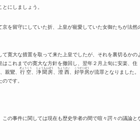
ことにしましょう。
て京を留守にしていた折、上皇が寵愛していた女御たちが法然
。
して寛大な措置を取って来た上皇でしたが、それを裏切るかの
皇はこれまでの寛大な方針を撤回し、翌年２月上旬に安楽、住
ぎょうくう
じょうもんぼう
ちょうさい
こうがくぼう
、親鸞、
行空
、
浄聞房
、
澄西
、
好学房
が流罪となりました。
たのです。
、この事件に関しては現在も歴史学者の間で喧々諤々の議論と