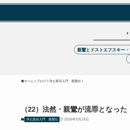
親鸞とドストエフスキー・
ホーム
ブログ
浄土真宗入門 親鸞伝
（22）法然・親鸞が流罪となった
2026年5月19日
浄土真宗入門 親鸞伝