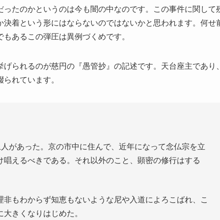
だったのかというのは今も闇の中なのです。この事件に関して
か決着という形にはならないのではないかと思われます。何せ
でもあるこの弾圧は異例づくめです。
挙げられるのが慈円の『愚管抄』の記述です。天台座主であり
綴られています。
上人があった。京の市中に住んで、近年になって念仏宗を立
け唱えるべきである。それ以外のこと、顕密の修行はする
理非もわからず知恵もないような尼や入道によろこばれ、こ
に大きくなりはじめた。