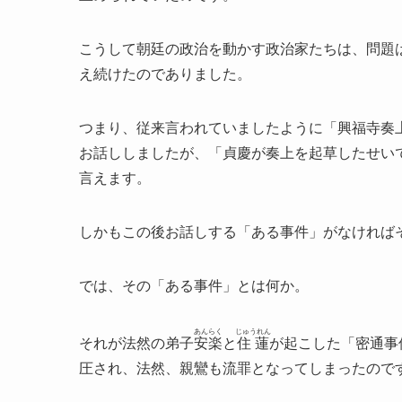
こうして朝廷の政治を動かす政治家たちは、問題
え続けたのでありました。
つまり、従来言われていましたように「興福寺奏
お話ししましたが、「貞慶が奏上を起草したせい
言えます。
しかもこの後お話しする「ある事件」がなければ
では、その「ある事件」とは何か。
あんらく
じゅうれん
それが法然の弟子
安楽
と
住蓮
が起こした「密通事
圧され、法然、親鸞も流罪となってしまったので