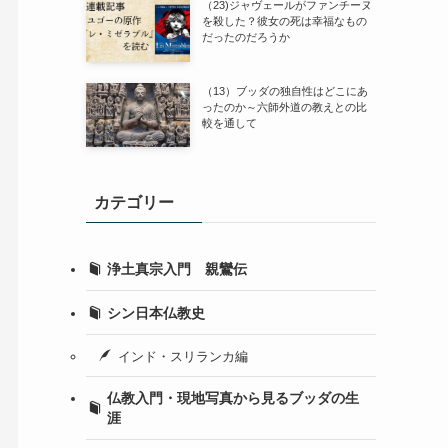
（23)ジャヴェールがファンチーヌ
を殺した？彼女の死は幸福なもの
だったのだろうか
（13）ブッダの独自性はどこにあ
ったのか～六師外道の教えとの比
較を通して
カテゴリー
浄土真宗入門 親鸞伝
シン日本仏教史
インド・スリランカ編
仏教入門・現地写真から見るブッダの生
涯