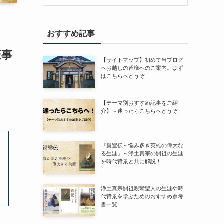
おすすめ記事
圧事
【サイトマップ】初めて当ブログ
へお越しの皆様へのご案内。まず
はこちらへどうぞ
【テーマ別おすすめ記事をご紹
介】～迷ったらこちらへどうぞ
『親鸞伝～悩み多き英雄の偉大な
る生涯』～浄土真宗の開祖の生涯
を時代背景と共に解説！
浄土真宗開祖親鸞聖人の生涯や時
代背景を学ぶためのおすすめ参考
書一覧