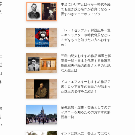
は
本当にいい本とは何かー時代を経
ても生き残る名作が古典になる～
ま
愛すべきチェーホフ・ゾラ
『レ・ミゼラブル』解説記事一覧
～キャラクターや時代背景などレ
ミゼをもっと知りたい方へおすす
め！
に
三島由紀夫おすすめ作品15選と解
説書一覧～日本を代表する作家三
動
島由紀夫作品の面白さとその壮絶
な人生とは
山
き
ドストエフスキーおすすめ作品７
選！ロシア文学の面白さが詰まっ
た珠玉の名作をご紹介！
台
宗教思想・歴史・芸術としてのデ
ィズニーを知るためのおすすめ解
り
説書一覧
い
インドは旅人に「答え」ではなく