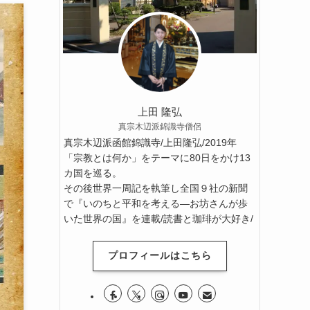
上田 隆弘
真宗木辺派錦識寺僧侶
真宗木辺派函館錦識寺/上田隆弘/2019年
「宗教とは何か」をテーマに80日をかけ13
カ国を巡る。
その後世界一周記を執筆し全国９社の新聞
で『いのちと平和を考える―お坊さんが歩
いた世界の国』を連載/読書と珈琲が大好き/
プロフィールはこちら