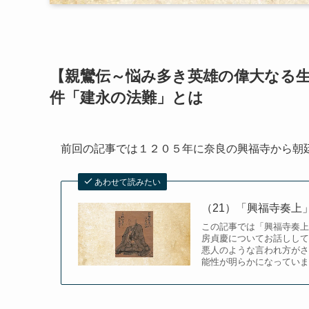
【親鸞伝～悩み多き英雄の偉大なる生
件「建永の法難」とは
前回の記事では１２０５年に奈良の興福寺から朝
あわせて読みたい
（21）「興福寺奏上
この記事では「興福寺奏上
房貞慶についてお話ししていきます。 従来の浄土宗や浄土真宗から
悪人のような言われ方がさ
能性が明らかになっていま