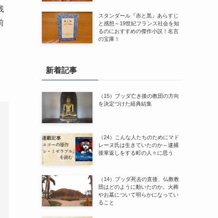
残
スタンダール『赤と黒』あらすじ
前
と感想～19世紀フランス社会を知
るのにおすすめの傑作小説！名言
の宝庫！
、
新着記事
（15）ブッダ亡き後の教団の方向
を決定づけた経典結集
（24）こんな人たちのためにマド
レーヌ氏は生きていたのか～逮捕
後掌返しをする町の人々に思う
（14）ブッダ死去の直後、仏教教
団はどのように動いたのか。火葬
やお墓について明らかになってい
ること