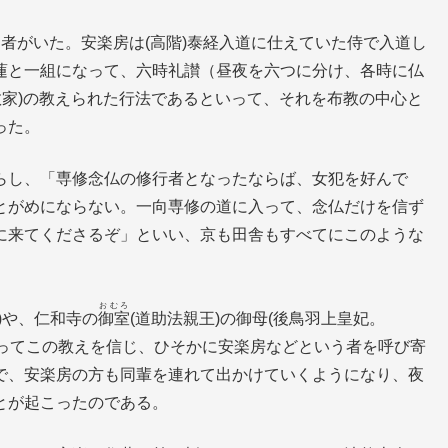
者がいた。安楽房は(高階)泰経入道に仕えていた侍で入道し
蓮と一組になって、六時礼讃（昼夜を六つに分け、各時に仏
教家)の教えられた行法であるといって、それを布教の中心と
った。
らし、「専修念仏の修行者となったならば、女犯を好んで
とがめにならない。一向専修の道に入って、念仏だけを信ず
に来てくださるぞ」といい、京も田舎もすべてにこのような
おむろ
)や、仁和寺の
御室
(道助法親王)の御母(後鳥羽上皇妃。
なってこの教えを信じ、ひそかに安楽房などという者を呼び寄
で、安楽房の方も同輩を連れて出かけていくようになり、夜
とが起こったのである。