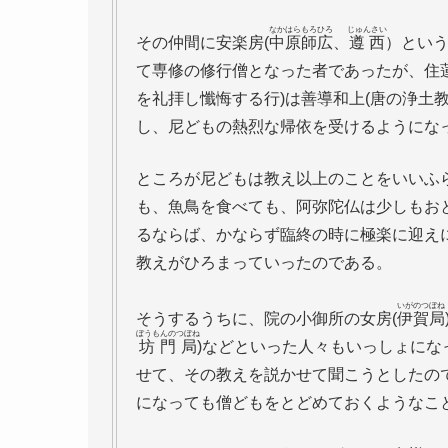
なかはらもろひろ
じゅんさい
その仲間に安楽房(
中原師広
、
遵西
）という
て専修の修行僧となった者であったが、住
を礼拝し懺悔する行)は善導和上(唐の浄土
し、尼どもの熱烈な帰依を受けるようにな
ところが尼どもは教え以上のことをいいふ
も、魚鳥を食べても、阿弥陀仏は少しもお
るならば、かならず臨終の時に極楽に迎え
教えがひろまっていったのである。
いがのつぼね
そうするうちに、院の小御所の女房(
伊賀局
ぼうもんのつぼね
坊門局
)などといった人々もいっしょに
せて、その教えを説かせて聞こうとしたの
になっても僧どもをとどめておくようなこ