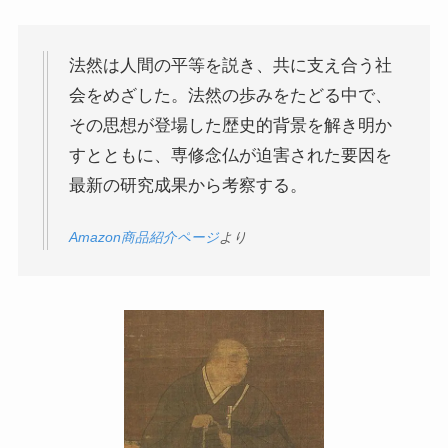
インド思想と文化、歴史
法然は人間の平等を説き、共に支え合う社
会をめざした。法然の歩みをたどる中で、
インドにおける仏教
その思想が登場した歴史的背景を解き明か
すとともに、専修念仏が迫害された要因を
スリランカ、ネパール、東南アジアの仏教
最新の研究成果から考察する。
中国仏教と思想・歴史
Amazon商品紹介ページ
より
日本仏教とその歴史
親鸞とドストエフスキー・世界文学
親鸞とドストエフスキー
連載「『カラマーゾフの兄弟』を読む」