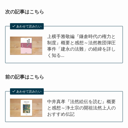
クラシック・西洋美術から見るヨーロッパ
次の記事はこちら
夢の国ディズニーランド研究
あわせて読みたい
その他おすすめ本
上横手雅敬編『鎌倉時代の権力と
制度』概要と感想～法然教団弾圧
世界一周記
事件「建永の法難」の経緯を詳し
く知る...
タンザニア・トルコ編
前の記事はこちら
イスラエル編
あわせて読みたい
ポーランド編
中井真孝『法然絵伝を読む』概要
と感想～浄土宗の開祖法然上人の
チェコ・オーストリア編
おすすめ伝記
ボスニア・クロアチア編