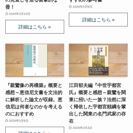
冊！
2026年3月8日
2026年3月10日
『親鸞像の再構築』概要と
江田郁夫編『中世宇都宮
感想～恵信尼文書を文法的
氏』概要と感想～親鸞を関
に解析した論文が収録。恵
東に招いた一族？法然に深
信尼は何者なのかを考える
く帰依した宇都宮頼綱を輩
のにおすすめ
出した関東の名門武家の存
在
2026年3月6日
2026年3月4日