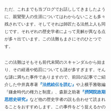
マルクス・エンゲルスの生涯と思想背景
ただ、これまでも当ブログでお話ししてきましたよう
に、親鸞聖人の生涯についてはわからないことも多々
産業革命とイギリス・ヨーロッパ社会
残されています。そしてそれは師匠たる法然上人も同
じです。それぞれの歴史学者によって見解が異なる点
ロシアの歴史・文化とドストエフスキー
が多々出ています。この法難もまさにそのひとつで
ディストピア・SF小説から考える現代社会
す。
三島由紀夫と日本文学
この法難はそもそも前代未聞のスキャンダルから始ま
り、その経過や処罰についても謎が多すぎます。そん
ロシアの偉大な作家プーシキン・ゴーゴリ
な謎に満ちた事件でありますので、前回の記事でご紹
介した中井真孝著
『法然絵伝を読む』
や上横手雅敬編
ロシアの巨人トルストイ
『鎌倉時代の権力と制度』、森新之助著
『摂関院政期
ロシアの文豪ツルゲーネフ
思想史研究』
など他の歴史学者の説も合わせて読まれ
ることをおすすめします。この事件をどう捉えるかの
ロシアの大作家チェーホフの名作たち