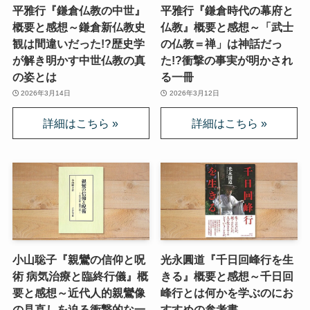
平雅行『鎌倉仏教の中世』
平雅行『鎌倉時代の幕府と
概要と感想～鎌倉新仏教史
仏教』概要と感想～「武士
観は間違いだった!?歴史学
の仏教＝禅」は神話だっ
が解き明かす中世仏教の真
た!?衝撃の事実が明かされ
の姿とは
る一冊
2026年3月14日
2026年3月12日
小山聡子『親鸞の信仰と呪
光永圓道『千日回峰行を生
術 病気治療と臨終行儀』概
きる』概要と感想～千日回
要と感想～近代人的親鸞像
峰行とは何かを学ぶのにお
の見直しを迫る衝撃的な一
すすめの参考書