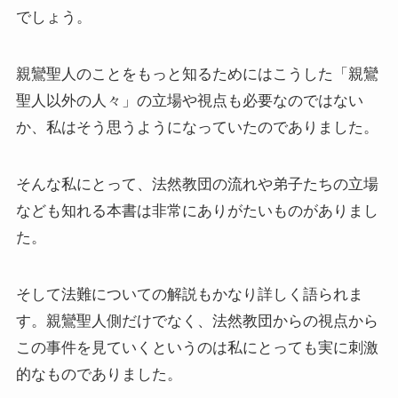
でしょう。
スターリンとヒトラーの虐殺・ホロコースト
冷戦世界の歴史・思想・文学に学ぶ
親鸞聖人のことをもっと知るためにはこうした「親鸞
聖人以外の人々」の立場や視点も必要なのではない
現代ロシアとロシア・ウクライナ戦争
か、私はそう思うようになっていたのでありました。
ボスニア紛争とルワンダ虐殺の悲劇～冷戦後の国際
紛争
そんな私にとって、法然教団の流れや弟子たちの立場
なども知れる本書は非常にありがたいものがありまし
マルクス・エンゲルス研究
た。
マルクスは宗教的な現象か
そして法難についての解説もかなり詳しく語られま
す。親鸞聖人側だけでなく、法然教団からの視点から
おすすめマルクス・エンゲルス伝記
この事件を見ていくというのは私にとっても実に刺激
マルクス・エンゲルス著作と関連作品
的なものでありました。