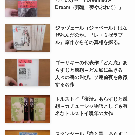
Dream（邦題 夢やぶれて）』
ジャヴェール（ジャベール）はな
ぜ死んだのか。『レ・ミゼラブ
ル』原作からその真相を探る。
ゴーリキーの代表作『どん底』あ
らすじと感想～どん底に生きる
人々の魂の叫び。ソ連前夜を象徴
する名作
トルストイ『復活』あらすじと感
想～カチューシャ物語としても有
名なトルストイ晩年の大作
スタンダール『赤と黒』あらすじ