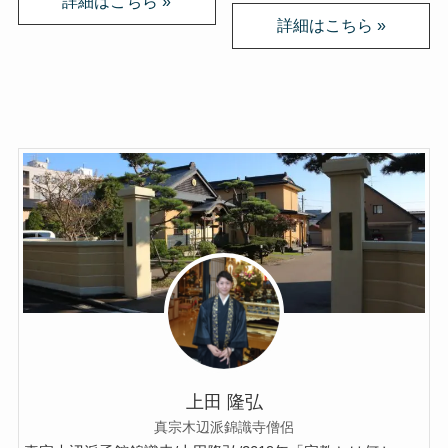
上田 隆弘
真宗木辺派錦識寺僧侶