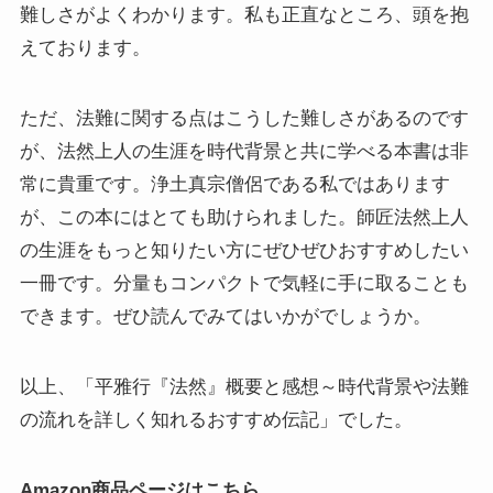
難しさがよくわかります。私も正直なところ、頭を抱
えております。
ニーチェとドストエフスキー
ただ、法難に関する点はこうした難しさがあるのです
愛すべき遍歴の騎士ドン・キホーテ
が、法然上人の生涯を時代背景と共に学べる本書は非
フランス文学と歴史・文化
常に貴重です。浄土真宗僧侶である私ではあります
が、この本にはとても助けられました。師匠法然上人
『レ・ミゼラブル』をもっと楽しむために
の生涯をもっと知りたい方にぜひぜひおすすめしたい
一冊です。分量もコンパクトで気軽に手に取ることも
ブログ筆者イチオシの作家エミール・ゾラ
できます。ぜひ読んでみてはいかがでしょうか。
イギリス・ドイツ文学と歴史・文化
以上、「平雅行『法然』概要と感想～時代背景や法難
名作の宝庫・シェイクスピア
の流れを詳しく知れるおすすめ伝記」でした。
蜷川幸雄と現代演劇
Amazon商品ページはこちら