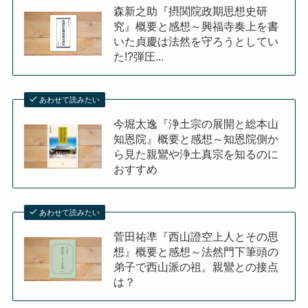
森新之助『摂関院政期思想史研
究』概要と感想～興福寺奏上を書
いた貞慶は法然を守ろうとしてい
た!?弾圧...
あわせて読みたい
今堀太逸『浄土宗の展開と総本山
知恩院』概要と感想～知恩院側か
ら見た親鸞や浄土真宗を知るのに
おすすめ
あわせて読みたい
菅田祐凖『西山證空上人とその思
想』概要と感想～法然門下筆頭の
弟子で西山派の祖。親鸞との接点
は？