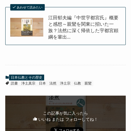
あわせて読みたい
江田郁夫編『中世宇都宮氏』概要
と感想～親鸞を関東に招いた一
族？法然に深く帰依した宇都宮頼
綱を輩出...
日本仏教とその歴史
読書
浄土真宗
日本
法然
浄土宗
仏教
親鸞
この記事が気に入ったら
いいね または フォローしてね！