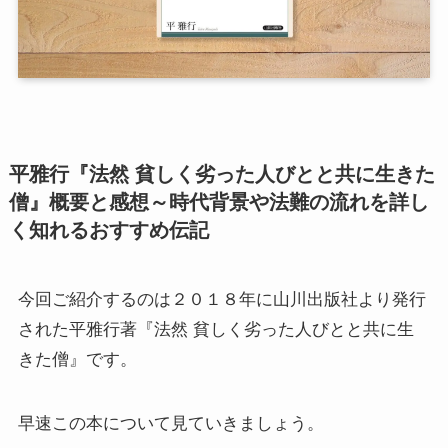
第二次インド遠征～インド中南部の遺跡を訪ねて
仏教聖地スリランカ紀行
第三次インド遠征～ブッダゆかりの地を巡る旅
平雅行『法然 貧しく劣った人びとと共に生きた
仏教コラム＋α
僧』概要と感想～時代背景や法難の流れを詳し
く知れるおすすめ伝記
プロフィール
仏教コラム・法話
今回ご紹介するのは２０１８年に山川出版社より発行
された平雅行著『法然 貧しく劣った人びとと共に生
お知らせ
きた僧』です。
僧侶の日記
早速この本について見ていきましょう。
仏教書データベース