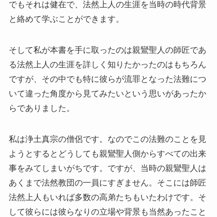
ドストエフスキーとフロイトの父親殺し
でもそれは健在で、法然上人の生涯を当時の時代背景
と絡めて学ぶことができます。
ドストエフスキーゆかりの地を巡る旅
そして私が本書を手に取ったのは親鸞聖人の師匠であ
秋に記す夏の印象～パリ・ジョージアの旅
る法然上人の生涯を詳しく知りたかったのはもちろん
ですが、その中でも特に彼らが流罪となった法難につ
ドストエフスキー、妻と歩んだ運命の旅～狂気と愛
の西欧旅行
いて違った角度から見てみたいという思いがあったか
らでありました。
『ローマ旅行記』～劇場都市ローマの魅力とベルニ
ーニ巡礼
私は浄土真宗の僧侶です。なのでこの法難のことを見
独ソ戦・冷戦下の世界
ようとするとどうしても親鸞聖人側からすべての出来
事をみてしまいがちです。ですが、当時の親鸞聖人は
レーニン・スターリン時代のソ連の歴史
あくまで法然教団の一員にすぎません。そこには師匠
法然上人もいれば多数の高弟たちもいたわけです。そ
独ソ戦～ソ連とナチスの絶滅戦争
して彼らには彼らなりの立場や背景も当然あったこと