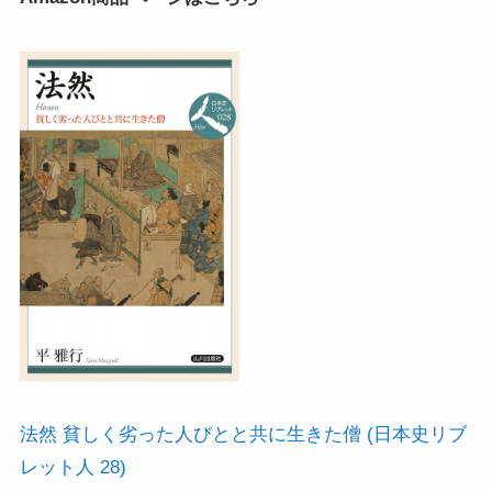
イギリスの文豪ディケンズ
ドイツの大詩人ゲーテを味わう
哲学者ショーペンハウアーに学ぶ
カフカの街プラハとチェコ文学
ローマ帝国の興亡とバチカン、ローマカトリック
イタリアルネサンスと知の革命
光の画家フェルメールと科学革命
法然 貧しく劣った人びとと共に生きた僧 (日本史リブ
奇跡の音楽家メンデルスゾーンの驚異の人生
レット人 28)