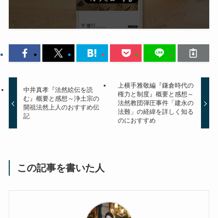
上横手雅敬編『鎌倉時代の
中井真孝『法然絵伝を読
権力と制度』概要と感想～
む』概要と感想～浄土宗の
法然教団弾圧事件「建永の
開祖法然上人のおすすめ伝
法難」の経緯を詳しく知る
記
のにおすすめ
この記事を書いた人