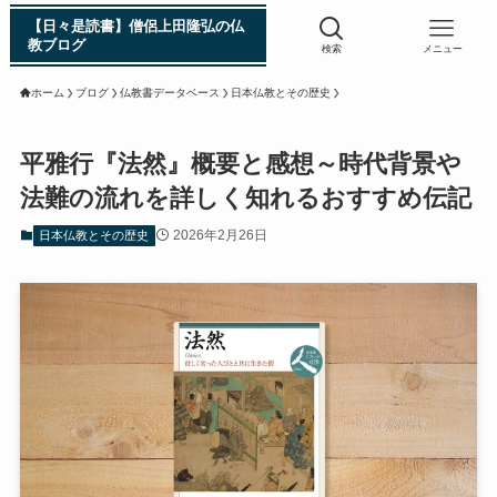
【日々是読書】僧侶上田隆弘の仏
教ブログ
検索
メニュー
ホーム
ブログ
仏教書データベース
日本仏教とその歴史
浄土真宗入門 親鸞伝
平雅行『法然』概要と感想～時代背景や
法難の流れを詳しく知れるおすすめ伝記
シン日本仏教史
2026年2月26日
日本仏教とその歴史
インド・スリランカ編
仏教入門・現地写真から見るブッダの生涯
インド・スリランカ仏跡紀行
第一次インド遠征～ガンジス川の聖地を訪ねて