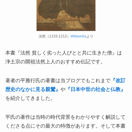
上巻
連載「『レ・ミゼラブル』を読む」
法然（1133-1212）
Wikipedia
より
第一部
本書『法然 貧しく劣った人びとと共に生きた僧』は
ドストエフスキー資料データベース
浄土宗の開祖法然上人のおすすめ伝記です。
ドストエフスキー作品
著者の平雅行氏の著書は当ブログでもこれまで
『改訂
ドストエフスキー伝記
歴史のなかに見る親鸞』
や
『日本中世の社会と仏教』
を紹介してきました。
ドストエフスキー論
平氏の著作は当時の時代背景をわかりやすく解説して
ドストエフスキーとキリスト教
くださる点にその最大の特徴があります。そして本書