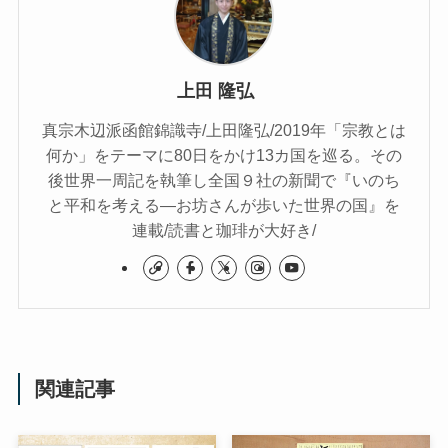
上田 隆弘
真宗木辺派函館錦識寺/上田隆弘/2019年「宗教とは
何か」をテーマに80日をかけ13カ国を巡る。その
後世界一周記を執筆し全国９社の新聞で『いのち
と平和を考える―お坊さんが歩いた世界の国』を
連載/読書と珈琲が大好き/
関連記事