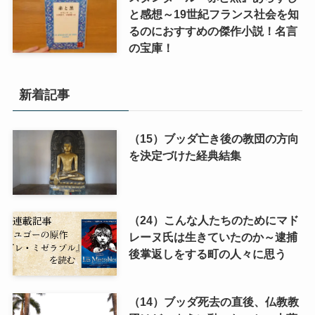
と感想～19世紀フランス社会を知
るのにおすすめの傑作小説！名言
の宝庫！
新着記事
（15）ブッダ亡き後の教団の方向
を決定づけた経典結集
（24）こんな人たちのためにマド
レーヌ氏は生きていたのか～逮捕
後掌返しをする町の人々に思う
（14）ブッダ死去の直後、仏教教