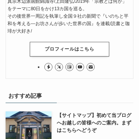
真宗木辺派函館錦識寺/上田隆弘/2019年「宗教とは何か」
をテーマに80日をかけ13カ国を巡る。
その後世界一周記を執筆し全国９社の新聞で『いのちと平
和を考える―お坊さんが歩いた世界の国』を連載/読書と珈
琲が大好き/
プロフィールはこちら
おすすめ記事
【サイトマップ】初めて当ブログ
へお越しの皆様へのご案内。まず
はこちらへどうぞ