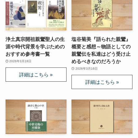
浄土真宗開祖親鸞聖人の生
塩谷菊美『語られた親鸞』
涯や時代背景を学ぶための
概要と感想～物語としての
おすすめ参考書一覧
親鸞伝を私達はどう受け止
めるべきなのだろうか
2026年3月18日
2026年3月16日