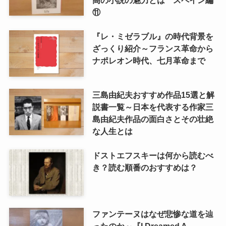
⑪
『レ・ミゼラブル』の時代背景を
ざっくり紹介～フランス革命から
ナポレオン時代、七月革命まで
三島由紀夫おすすめ作品15選と解
説書一覧～日本を代表する作家三
島由紀夫作品の面白さとその壮絶
な人生とは
ドストエフスキーは何から読むべ
き？読む順番のおすすめは？
ファンテーヌはなぜ悲惨な道を辿
ったのか～『I Dreamed A