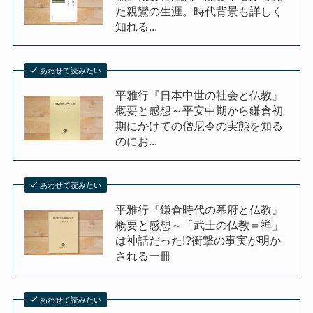
た親鸞の生涯。時代背景も詳しく
知れる...
あわせて読みたい
平雅行『日本中世の社会と仏教』
概要と感想～平安中期から鎌倉初
期にかけての僧尼令の実態を知る
のにお...
あわせて読みたい
平雅行『鎌倉時代の幕府と仏教』
概要と感想～「武士の仏教＝禅」
は神話だった!?衝撃の事実が明か
される一冊
あわせて読みたい