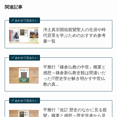
関連記事
イタリア・バチカン編
あわせて読みたい
スペイン編
浄土真宗開祖親鸞聖人の生涯や時
代背景を学ぶためのおすすめ参考
アメリカ編
書一覧
キューバ編
あわせて読みたい
平雅行『鎌倉仏教の中世』概要と
リンク集
感想～鎌倉新仏教史観は間違いだ
った!?歴史学が解き明かす中世仏
教の真...
あわせて読みたい
平雅行『改訂 歴史のなかに見る親
鸞』概要と感想～歴史学者から見