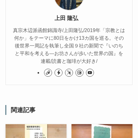
上田 隆弘
真宗木辺派函館錦識寺/上田隆弘/2019年「宗教とは
何か」をテーマに80日をかけ13カ国を巡る。その
後世界一周記を執筆し全国９社の新聞で『いのち
と平和を考える―お坊さんが歩いた世界の国』を
連載/読書と珈琲が大好き/
関連記事