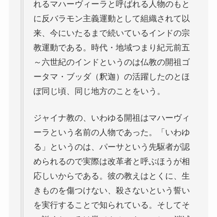
れるマハーヴィーラと呼ばれる人物のもと
スターリンとヒトラーの虐殺・ホロコースト
に反バラモン主義運動として組織されて以
来、今にいたるまで続いているインドの宗
冷戦世界の歴史・思想・文学に学ぶ
教運動である。時代・地域つまり紀元前五
～六世紀のインドというのは仏教の開祖ゴ
現代ロシアとロシア・ウクライナ戦争
ータマ・ブッダ（釈迦）の活躍したのとほ
ボスニア紛争とルワンダ虐殺の悲劇～冷戦後の国際
ぼ同じ頃、同じ地方のことをいう。
紛争
ジャイナ教の、いわゆる開祖はマハーヴィ
マルクス・エンゲルス研究
ーラという名前の人物であった。「いわゆ
る」というのは、パーサという先駆者が認
マルクスは宗教的な現象か
められるので実際は改革者と呼ぶほうが相
応しいからである。彼の教えはとくに、生
おすすめマルクス・エンゲルス伝記
きものを傷つけない、殺さないという誓い
マルクス・エンゲルス著作と関連作品
を実行することで知られている。そしてそ