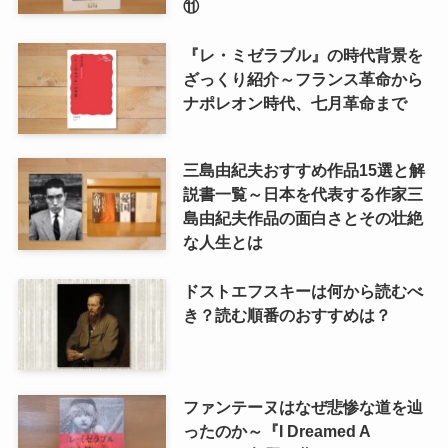
⑪
『レ・ミゼラブル』の時代背景を
ざっくり紹介～フランス革命から
ナポレオン時代、七月革命まで
三島由紀夫おすすめ作品15選と解
説書一覧～日本を代表する作家三
島由紀夫作品の面白さとその壮絶
な人生とは
ドストエフスキーは何から読むべ
き？読む順番のおすすめは？
ファンテーヌはなぜ悲惨な道を辿
ったのか～『I Dreamed A