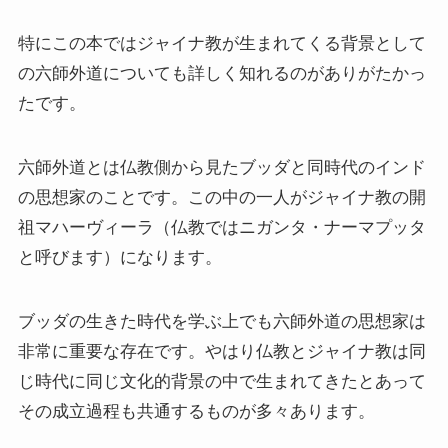
特にこの本ではジャイナ教が生まれてくる背景として
イタリア・バチカン編
の六師外道についても詳しく知れるのがありがたかっ
スペイン編
たです。
アメリカ編
六師外道とは仏教側から見たブッダと同時代のインド
の思想家のことです。この中の一人がジャイナ教の開
キューバ編
祖マハーヴィーラ（仏教ではニガンタ・ナーマプッタ
リンク集
と呼びます）になります。
ブッダの生きた時代を学ぶ上でも六師外道の思想家は
非常に重要な存在です。やはり仏教とジャイナ教は同
じ時代に同じ文化的背景の中で生まれてきたとあって
その成立過程も共通するものが多々あります。