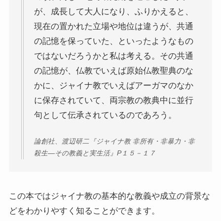
クラシック・西洋美術から見るヨーロッパ
が、成長して大人になり、ふりかえると、
現在の置かれた立場や地位は違うが、共通
夢の国ディズニーランド研究
の記憶を保っていた、といったようなもの
ではないだろうかと私は考える。その共通
その他おすすめ本
の記憶が、仏教でいえば原始仏教聖典のな
世界一周記
かに、ジャイナ教でいえばアーガマのなか
に保存されていて、両宗教の教典中に並行
タンザニア・トルコ編
句として伝承されているのであろう。
イスラエル編
論創社、渡辺研二『ジャイナ教 非所有・非暴力・非
殺生―その教義と実生活』P１５－１７
ポーランド編
チェコ・オーストリア編
この本ではジャイナ教の基本的な教義や成立の背景な
どをわかりやすく知ることができます。
ボスニア・クロアチア編