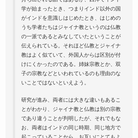
学が始まったとき、つまりインド以外の国
ニーチェとドストエフスキー
がインドを意識しはじめたとき、はじめの
うち学者たちはジャイナ教というのは仏教
愛すべき遍歴の騎士ドン・キホーテ
の一派であるとみなしていたということが
伝えられている。それほど仏教とジャイナ
フランス文学と歴史・文化
教はよく似ていて、外国人からは区別が付
けにくかったのである。姉妹宗教とか、双
『レ・ミゼラブル』をもっと楽しむために
子の宗教などといわれているのも理由のな
ブログ筆者イチオシの作家エミール・ゾラ
いことではないといえよう。
イギリス・ドイツ文学と歴史・文化
研究が進み、両者には大きな違いもあるこ
とがわかり、ジャイナ教と仏教は別の宗教
名作の宝庫・シェイクスピア
であり違うことが判明したが、それでもな
お、両者はインドの同じ時期、同じ地方で
蜷川幸雄と現代演劇
起こっていることから、お互いにとてもよ