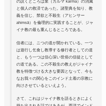
の説くところは業（カルマ karma）の消滅
マルクス・エンゲルスの生涯と思想背景
と個人の救済であった。諸聖典を知り、教
義を信じ、禁欲と不殺生（アヒンサー
産業革命とイギリス・ヨーロッパ社会
ahimsā）を倫理的に実践することが、ジャ
イナ教の最も重んじるところである。
ロシアの歴史・文化とドストエフスキー
信者には、ニつの道が開かれている。一つ
ディストピア・SF小説から考える現代社会
は遊行し乞食し教導する修行者としての道
三島由紀夫と日本文学
と、もう一つは信心深い世俗の信徒として
の道である。この不殺生の教えがジャイナ
ロシアの偉大な作家プーシキン・ゴーゴリ
教を特徴づける大きな要因となって、今も
なお我々の関心をこのインド土着の宗教に
ロシアの巨人トルストイ
向けさせているといえよう。
ロシアの文豪ツルゲーネフ
さて、これはジャイナ教を語るときによく
持ち出される話ではあるが、西洋でインド
ロシアの大作家チェーホフの名作たち