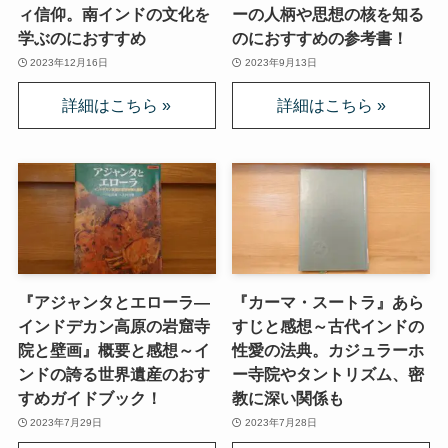
ィ信仰。南インドの文化を
ーの人柄や思想の核を知る
学ぶのにおすすめ
のにおすすめの参考書！
2023年12月16日
2023年9月13日
『アジャンタとエローラ―
『カーマ・スートラ』あら
インドデカン高原の岩窟寺
すじと感想～古代インドの
院と壁画』概要と感想～イ
性愛の法典。カジュラーホ
ンドの誇る世界遺産のおす
ー寺院やタントリズム、密
すめガイドブック！
教に深い関係も
2023年7月29日
2023年7月28日