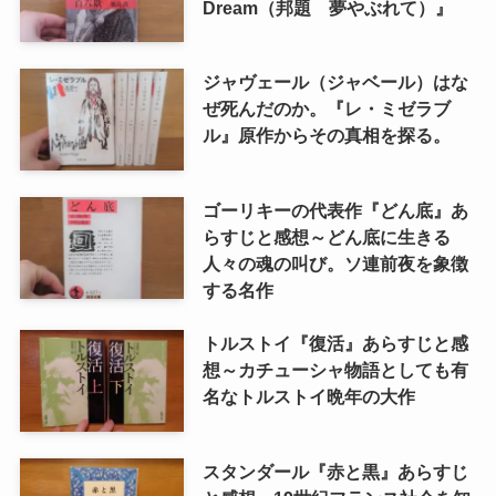
Dream（邦題 夢やぶれて）』
ジャヴェール（ジャベール）はな
ぜ死んだのか。『レ・ミゼラブ
ル』原作からその真相を探る。
ゴーリキーの代表作『どん底』あ
らすじと感想～どん底に生きる
人々の魂の叫び。ソ連前夜を象徴
する名作
トルストイ『復活』あらすじと感
想～カチューシャ物語としても有
名なトルストイ晩年の大作
スタンダール『赤と黒』あらすじ