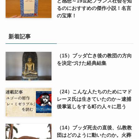
と感想～19世紀フランス社会を知
るのにおすすめの傑作小説！名言
の宝庫！
新着記事
（15）ブッダ亡き後の教団の方向
を決定づけた経典結集
（24）こんな人たちのためにマド
レーヌ氏は生きていたのか～逮捕
後掌返しをする町の人々に思う
（14）ブッダ死去の直後、仏教教
団はどのように動いたのか。火葬