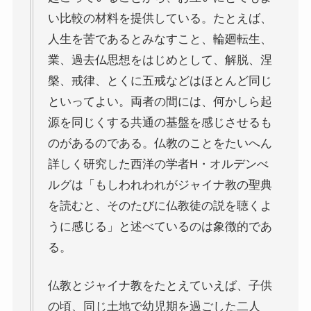
い比較の材料を提供している。たとえば、
イギリスの文豪ディケンズ
人生を苦であるとみなすこと、輪廻転生、
ドイツの大詩人ゲーテを味わう
業、過去仏思想をはじめとして、解脱、涅
槃、戒律、とくに五戒などはほとんど同じ
哲学者ショーペンハウアーに学ぶ
といってよい。両者の間には、何かしら起
源を同じくする共通の基盤を感じさせるも
カフカの街プラハとチェコ文学
のがあるのである。仏教のことをたいへん
詳しく研究した西洋の学者H・オルデンべ
ローマ帝国の興亡とバチカン、ローマカトリック
ルグは「もしわれわれがジャイナ教の聖典
を読むと、そのたびに仏教徒の説を聴くよ
イタリアルネサンスと知の革命
うに感じる」と述べているのは象徴的であ
光の画家フェルメールと科学革命
る。
奇跡の音楽家メンデルスゾーンの驚異の人生
仏教とジャイナ教をたとえていえば、子供
の頃、同じ土地で幼児期を過ごした二人