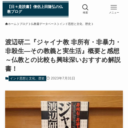
【日々是読書】僧侶上田隆弘の仏
教ブログ
検索
メニュー
ホーム
ブログ
仏教書データベース
インド思想と文化、歴史
浄土真宗入門 親鸞伝
渡辺研二『ジャイナ教 非所有・非暴力・
非殺生―その教義と実生活』概要と感想
シン日本仏教史
～仏教との比較も興味深いおすすめ解説
書！
インド・スリランカ編
2023年7月31日
インド思想と文化、歴史
仏教入門・現地写真から見るブッダの生涯
インド・スリランカ仏跡紀行
第一次インド遠征～ガンジス川の聖地を訪ねて