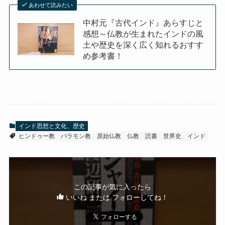
あわせて読みたい
中村元『古代インド』あらすじと
感想～仏教が生まれたインドの風
土や歴史を深く広く知れるおすす
め参考書！
インド思想と文化、歴史
ヒンドゥー教
バラモン教
原始仏教
仏教
読書
世界史
インド
この記事が気に入ったら
いいね または フォローしてね！