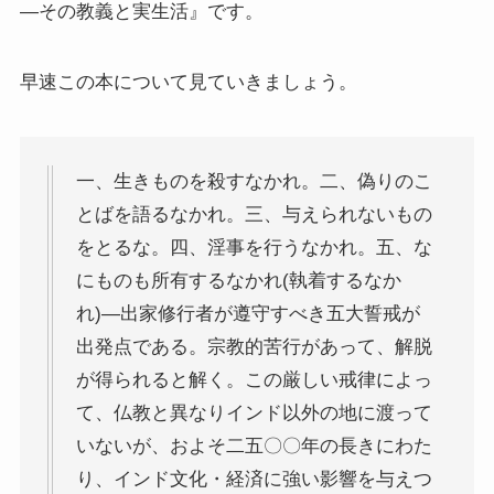
―その教義と実生活』です。
インド思想と文化、歴史
早速この本について見ていきましょう。
インドにおける仏教
スリランカ、ネパール、東南アジアの仏教
一、生きものを殺すなかれ。二、偽りのこ
とばを語るなかれ。三、与えられないもの
中国仏教と思想・歴史
をとるな。四、淫事を行うなかれ。五、な
にものも所有するなかれ(執着するなか
日本仏教とその歴史
れ)―出家修行者が遵守すべき五大誓戒が
出発点である。宗教的苦行があって、解脱
親鸞とドストエフスキー・世界文学
が得られると解く。この厳しい戒律によっ
親鸞とドストエフスキー
て、仏教と異なりインド以外の地に渡って
いないが、およそ二五〇〇年の長きにわた
連載「『カラマーゾフの兄弟』を読む」
り、インド文化・経済に強い影響を与えつ