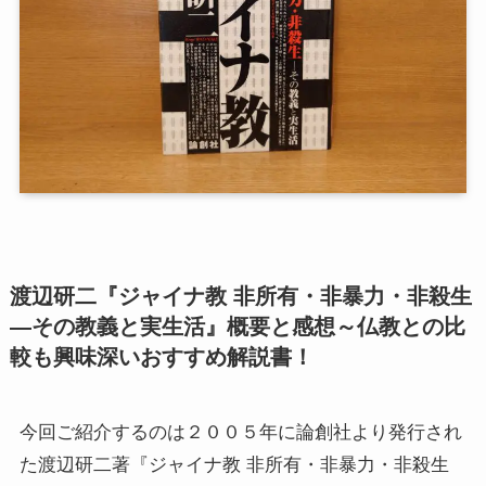
第二次インド遠征～インド中南部の遺跡を訪ねて
仏教聖地スリランカ紀行
第三次インド遠征～ブッダゆかりの地を巡る旅
仏教コラム＋α
プロフィール
渡辺研二『ジャイナ教 非所有・非暴力・非殺生
仏教コラム・法話
―その教義と実生活』概要と感想～仏教との比
較も興味深いおすすめ解説書！
お知らせ
僧侶の日記
今回ご紹介するのは２００５年に論創社より発行され
た渡辺研二著『ジャイナ教 非所有・非暴力・非殺生
仏教書データベース