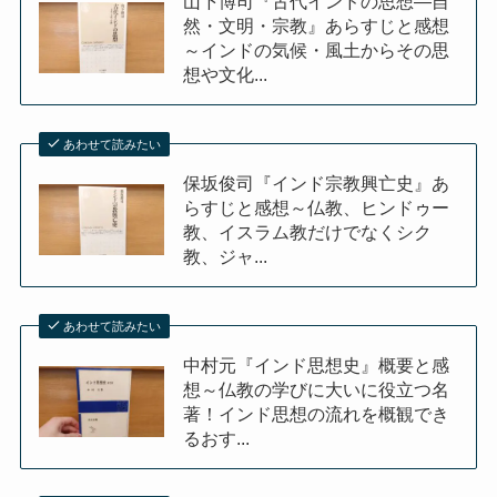
山下博司『古代インドの思想―自
然・文明・宗教』あらすじと感想
～インドの気候・風土からその思
想や文化...
あわせて読みたい
保坂俊司『インド宗教興亡史』あ
らすじと感想～仏教、ヒンドゥー
教、イスラム教だけでなくシク
教、ジャ...
あわせて読みたい
中村元『インド思想史』概要と感
想～仏教の学びに大いに役立つ名
著！インド思想の流れを概観でき
るおす...