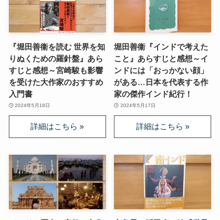
『堀田善衞を読む 世界を知
堀田善衞『インドで考えた
りぬくための羅針盤』あら
こと』あらすじと感想～イ
すじと感想～宮崎駿も影響
ンドには「おっかない顔」
を受けた大作家のおすすめ
がある…日本を代表する作
入門書
家の傑作インド紀行！
2024年5月18日
2024年5月17日