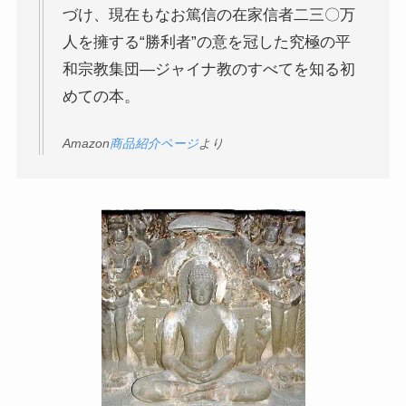
づけ、現在もなお篤信の在家信者二三〇万
上巻
人を擁する“勝利者”の意を冠した究極の平
和宗教集団―ジャイナ教のすべてを知る初
連載「『レ・ミゼラブル』を読む」
めての本。
第一部
Amazon
商品紹介ページ
より
ドストエフスキー資料データベース
ドストエフスキー作品
ドストエフスキー伝記
ドストエフスキー論
ドストエフスキーとキリスト教