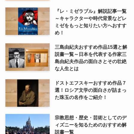
『レ・ミゼラブル』解説記事一覧
～キャラクターや時代背景などレ
ミゼをもっと知りたい方へおすす
め！
三島由紀夫おすすめ作品15選と解
説書一覧～日本を代表する作家三
島由紀夫作品の面白さとその壮絶
な人生とは
ドストエフスキーおすすめ作品７
選！ロシア文学の面白さが詰まっ
た珠玉の名作をご紹介！
宗教思想・歴史・芸術としてのデ
ィズニーを知るためのおすすめ解
説書一覧