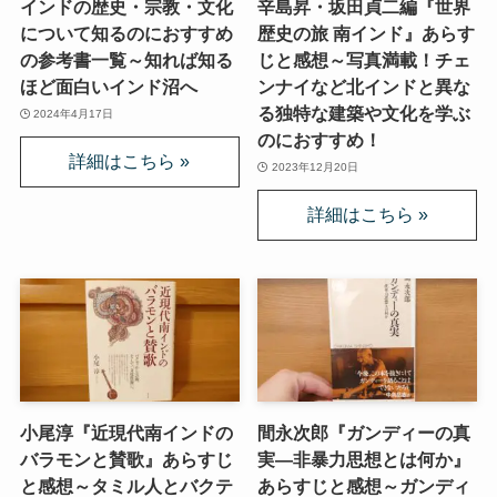
インドの歴史・宗教・文化
辛島昇・坂田貞二編『世界
について知るのにおすすめ
歴史の旅 南インド』あらす
の参考書一覧～知れば知る
じと感想～写真満載！チェ
ほど面白いインド沼へ
ンナイなど北インドと異な
る独特な建築や文化を学ぶ
2024年4月17日
のにおすすめ！
2023年12月20日
小尾淳『近現代南インドの
間永次郎『ガンディーの真
バラモンと賛歌』あらすじ
実―非暴力思想とは何か』
と感想～タミル人とバクテ
あらすじと感想～ガンディ