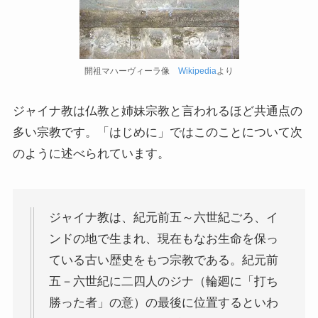
ドストエフスキーとフロイトの父親殺し
ドストエフスキーゆかりの地を巡る旅
開祖マハーヴィーラ像
Wikipedia
より
秋に記す夏の印象～パリ・ジョージアの旅
ジャイナ教は仏教と姉妹宗教と言われるほど共通点の
ドストエフスキー、妻と歩んだ運命の旅～狂気と愛
多い宗教です。「はじめに」ではこのことについて次
の西欧旅行
のように述べられています。
『ローマ旅行記』～劇場都市ローマの魅力とベルニ
ーニ巡礼
ジャイナ教は、紀元前五～六世紀ごろ、イ
独ソ戦・冷戦下の世界
ンドの地で生まれ、現在もなお生命を保っ
ている古い歴史をもつ宗教である。紀元前
レーニン・スターリン時代のソ連の歴史
五－六世紀に二四人のジナ（輪廻に「打ち
独ソ戦～ソ連とナチスの絶滅戦争
勝った者」の意）の最後に位置するといわ