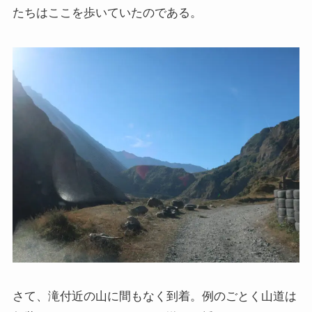
ドストエフスキーとフロイトの父親殺し
たちはここを歩いていたのである。
ドストエフスキーゆかりの地を巡る旅
秋に記す夏の印象～パリ・ジョージアの旅
ドストエフスキー、妻と歩んだ運命の旅～狂気と愛
の西欧旅行
『ローマ旅行記』～劇場都市ローマの魅力とベルニ
ーニ巡礼
独ソ戦・冷戦下の世界
レーニン・スターリン時代のソ連の歴史
独ソ戦～ソ連とナチスの絶滅戦争
さて、滝付近の山に間もなく到着。例のごとく山道は