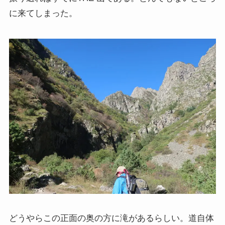
クラシック・西洋美術から見るヨーロッパ
に来てしまった。
夢の国ディズニーランド研究
その他おすすめ本
世界一周記
タンザニア・トルコ編
イスラエル編
ポーランド編
チェコ・オーストリア編
どうやらこの正面の奥の方に滝があるらしい。道自体
ボスニア・クロアチア編