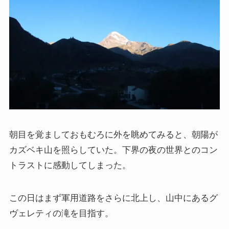
インド思想と文化、歴史
インドにおける仏教
スリランカ、ネパール、東南アジアの仏教
中国仏教と思想・歴史
日本仏教とその歴史
朝目を覚ましておもむろに外を眺めてみると、朝陽が
カズベキ山を照らしていた。下界の夜の世界とのコン
親鸞とドストエフスキー・世界文学
トラストに感動してしまった。
親鸞とドストエフスキー
この日はまず軍用道路をさらに北上し、山中にあるグ
ヴェレティの滝を目指す。
連載「『カラマーゾフの兄弟』を読む」