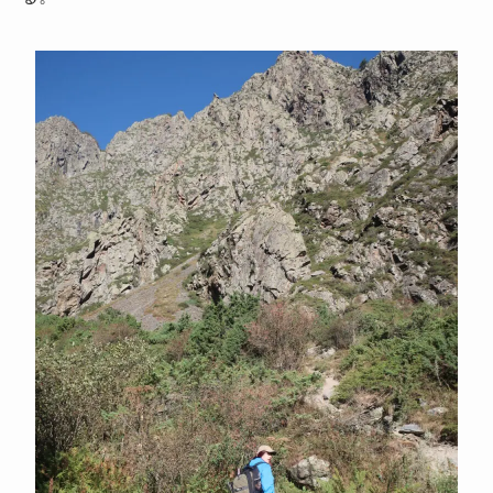
マルクス・エンゲルスの生涯と思想背景
産業革命とイギリス・ヨーロッパ社会
ロシアの歴史・文化とドストエフスキー
ディストピア・SF小説から考える現代社会
三島由紀夫と日本文学
ロシアの偉大な作家プーシキン・ゴーゴリ
ロシアの巨人トルストイ
ロシアの文豪ツルゲーネフ
ロシアの大作家チェーホフの名作たち