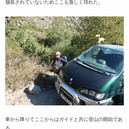
舗装されていないためここも激しく揺れた。
スターリンとヒトラーの虐殺・ホロコースト
冷戦世界の歴史・思想・文学に学ぶ
現代ロシアとロシア・ウクライナ戦争
ボスニア紛争とルワンダ虐殺の悲劇～冷戦後の国際
紛争
マルクス・エンゲルス研究
マルクスは宗教的な現象か
おすすめマルクス・エンゲルス伝記
車から降りてここからはガイドと共に登山の開始であ
マルクス・エンゲルス著作と関連作品
る。