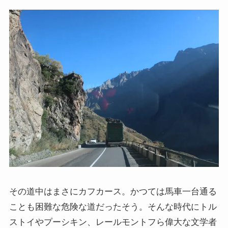
上巻
連載「『レ・ミゼラブル』を読む」
第一部
ドストエフスキー資料データベース
ドストエフスキー作品
ドストエフスキー伝記
ドストエフスキー論
その道中はまさにカフカース。かつては馬車一台通る
ドストエフスキーとキリスト教
ことも困難な危険な道だったそう。そんな時代にトル
ストイやプーシキン、レールモントフら偉大な文学者