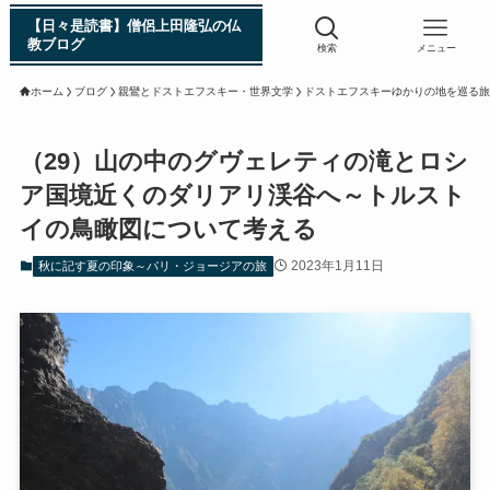
【日々是読書】僧侶上田隆弘の仏
教ブログ
検索
メニュー
ホーム
ブログ
親鸞とドストエフスキー・世界文学
ドストエフスキーゆかりの地を巡る旅
浄土真宗入門 親鸞伝
（29）山の中のグヴェレティの滝とロシ
ア国境近くのダリアリ渓谷へ～トルスト
シン日本仏教史
イの鳥瞰図について考える
インド・スリランカ編
2023年1月11日
秋に記す夏の印象～パリ・ジョージアの旅
仏教入門・現地写真から見るブッダの生涯
インド・スリランカ仏跡紀行
第一次インド遠征～ガンジス川の聖地を訪ねて