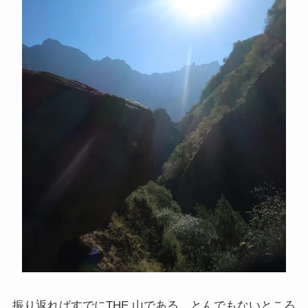
イギリスの文豪ディケンズ
ドイツの大詩人ゲーテを味わう
哲学者ショーペンハウアーに学ぶ
カフカの街プラハとチェコ文学
ローマ帝国の興亡とバチカン、ローマカトリック
イタリアルネサンスと知の革命
光の画家フェルメールと科学革命
奇跡の音楽家メンデルスゾーンの驚異の人生
振り返ればすでにTHE 山である。とんでもないところ