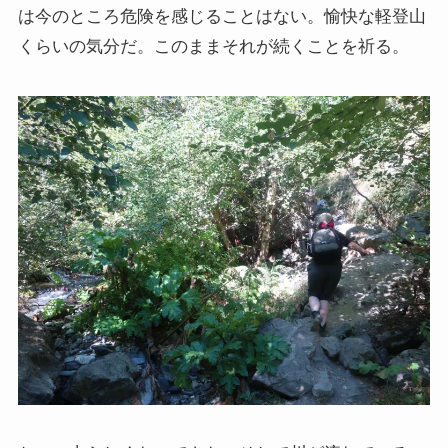
は今のところ危険を感じることはない。愉快な軽登山
イタリア・バチカン編
くらいの気分だ。このままそれが続くことを祈る。
スペイン編
アメリカ編
キューバ編
リンク集