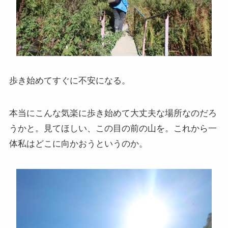
ニーチェとドストエフスキー
愛すべき遍歴の騎士ドン・キホーテ
歩き始めてすぐに不安になる。
フランス文学と歴史・文化
『レ・ミゼラブル』をもっと楽しむために
本当にこんな気楽に歩き始めて大丈夫な場所なのだろ
うかと。見てほしい、この目の前の山を。これから一
ブログ筆者イチオシの作家エミール・ゾラ
体私はどこに向かおうというのか。
イギリス・ドイツ文学と歴史・文化
名作の宝庫・シェイクスピア
蜷川幸雄と現代演劇