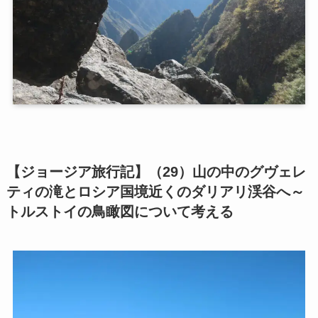
第二次インド遠征～インド中南部の遺跡を訪ねて
仏教聖地スリランカ紀行
第三次インド遠征～ブッダゆかりの地を巡る旅
仏教コラム＋α
プロフィール
【ジョージア旅行記】（29）山の中のグヴェレ
ティの滝とロシア国境近くのダリアリ渓谷へ～
仏教コラム・法話
トルストイの鳥瞰図について考える
お知らせ
僧侶の日記
仏教書データベース