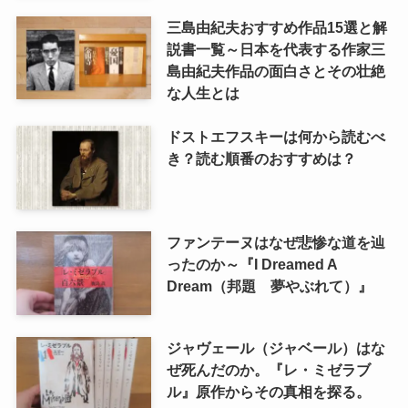
三島由紀夫おすすめ作品15選と解
説書一覧～日本を代表する作家三
島由紀夫作品の面白さとその壮絶
な人生とは
ドストエフスキーは何から読むべ
き？読む順番のおすすめは？
ファンテーヌはなぜ悲惨な道を辿
ったのか～『I Dreamed A
Dream（邦題 夢やぶれて）』
ジャヴェール（ジャベール）はな
ぜ死んだのか。『レ・ミゼラブ
ル』原作からその真相を探る。