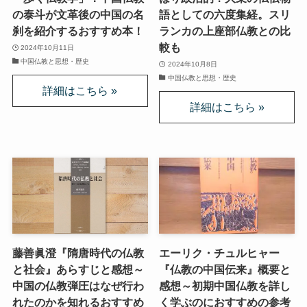
の泰斗が文革後の中国の名
語としての六度集経。スリ
刹を紹介するおすすめ本！
ランカの上座部仏教との比
インド思想と文化、歴史
較も
2024年10月11日
中国仏教と思想・歴史
2024年10月8日
インドにおける仏教
中国仏教と思想・歴史
スリランカ、ネパール、東南アジアの仏教
中国仏教と思想・歴史
日本仏教とその歴史
親鸞とドストエフスキー・世界文学
藤善眞澄『隋唐時代の仏教
エーリク・チュルヒャー
親鸞とドストエフスキー
と社会』あらすじと感想～
『仏教の中国伝来』概要と
中国の仏教弾圧はなぜ行わ
感想～初期中国仏教を詳し
連載「『カラマーゾフの兄弟』を読む」
れたのかを知れるおすすめ
く学ぶのにおすすめの参考