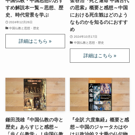
中国仏教・中国思想のおす
金谷治『死と運命 中国古代
第二次インド遠征～インド中南部の遺跡を訪ねて
すめ解説本一覧～思想、歴
の思索』概要と感想～中国
史、時代背景を学ぶ
における死生観はどのよう
仏教聖地スリランカ紀行
なものかを知るのにおすす
2024年12月26日
中国仏教と思想・歴史
め
第三次インド遠征～ブッダゆかりの地を巡る旅
2024年10月17日
中国仏教と思想・歴史
仏教コラム＋α
プロフィール
仏教コラム・法話
お知らせ
僧侶の日記
鎌田茂雄『中国仏教の寺と
『全訳 六度集経』概要と感
歴史』あらすじと感想～
想～中国のジャータカはや
仏教書データベース
「歩く仏教学」！中国仏教
はり政治的？大乗の仏伝物