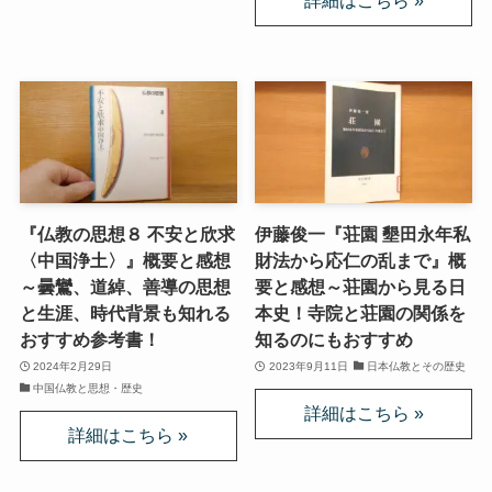
スターリンとヒトラーの虐殺・ホロコースト
冷戦世界の歴史・思想・文学に学ぶ
現代ロシアとロシア・ウクライナ戦争
ボスニア紛争とルワンダ虐殺の悲劇～冷戦後の国際
紛争
『仏教の思想８ 不安と欣求
伊藤俊一『荘園 墾田永年私
〈中国浄土〉』概要と感想
財法から応仁の乱まで』概
マルクス・エンゲルス研究
～曇鸞、道綽、善導の思想
要と感想～荘園から見る日
と生涯、時代背景も知れる
本史！寺院と荘園の関係を
おすすめ参考書！
知るのにもおすすめ
マルクスは宗教的な現象か
2024年2月29日
2023年9月11日
日本仏教とその歴史
中国仏教と思想・歴史
おすすめマルクス・エンゲルス伝記
マルクス・エンゲルス著作と関連作品