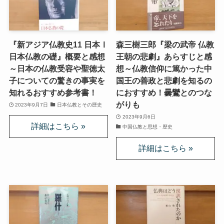
ニーチェとドストエフスキー
『新アジア仏教史11 日本Ⅰ
森三樹三郎『梁の武帝 仏教
愛すべき遍歴の騎士ドン・キホーテ
日本仏教の礎』概要と感想
王朝の悲劇』あらすじと感
～日本の仏教受容や聖徳太
想～仏教信仰に篤かった中
フランス文学と歴史・文化
子についての驚きの事実を
国王の善政と悲劇を知るの
知れるおすすめ参考書！
におすすめ！曇鸞とのつな
がりも
2023年9月7日
日本仏教とその歴史
『レ・ミゼラブル』をもっと楽しむために
2023年9月6日
中国仏教と思想・歴史
ブログ筆者イチオシの作家エミール・ゾラ
イギリス・ドイツ文学と歴史・文化
名作の宝庫・シェイクスピア
蜷川幸雄と現代演劇