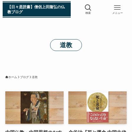
【日々是読書】僧侶上田隆弘の仏
教ブログ
検索
メニュー
浄土真宗入門 親鸞伝
道教
シン日本仏教史
インド・スリランカ編
ホーム
ブログ
道教
仏教入門・現地写真から見るブッダの生涯
インド・スリランカ仏跡紀行
第一次インド遠征～ガンジス川の聖地を訪ねて