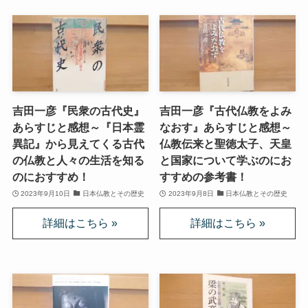
マルクス・エンゲルスの生涯と思想背景
産業革命とイギリス・ヨーロッパ社会
ロシアの歴史・文化とドストエフスキー
吉田一彦『民衆の古代史』
吉田一彦『古代仏教をよみ
ディストピア・SF小説から考える現代社会
あらすじと感想～『日本霊
なおす』あらすじと感想～
異記』から見えてくる古代
仏教伝来と聖徳太子、天皇
の仏教と人々の生活を知る
と国家について学ぶのにお
三島由紀夫と日本文学
のにおすすめ！
すすめの参考書！
2023年9月10日
日本仏教とその歴史
2023年9月8日
日本仏教とその歴史
ロシアの偉大な作家プーシキン・ゴーゴリ
ロシアの巨人トルストイ
ロシアの文豪ツルゲーネフ
ロシアの大作家チェーホフの名作たち