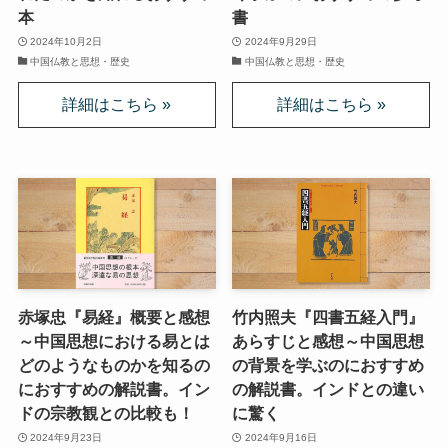
本
書
上巻
2024年10月2日
2024年9月29日
中国仏教と思想・歴史
中国仏教と思想・歴史
連載「『レ・ミゼラブル』を読む」
第一部
ドストエフスキー資料データベース
ドストエフスキー作品
ドストエフスキー伝記
赤塚忠『易経』概要と感想
竹内照夫『四書五経入門』
～中国思想における易とは
あらすじと感想～中国思想
ドストエフスキー論
どのようなものかを知るの
の背景を学ぶのにおすすめ
におすすめの解説書。イン
の解説書。インドとの違い
ドストエフスキーとキリスト教
ドの宗教観との比較も！
に驚く
2024年9月23日
2024年9月16日