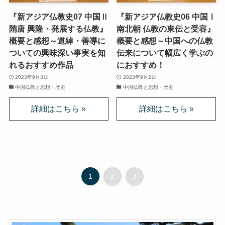
クラシック・西洋美術から見るヨーロッパ
『新アジア仏教史07 中国Ⅱ
『新アジア仏教史06 中国Ⅰ
隋唐 興隆・発展する仏教』
南北朝 仏教の東伝と受容』
夢の国ディズニーランド研究
概要と感想～道綽・善導に
概要と感想～中国への仏教
ついての興味深い事実を知
伝来について幅広く学ぶの
その他おすすめ本
れるおすすめ作品
におすすめ！
2023年9月3日
2023年9月2日
世界一周記
中国仏教と思想・歴史
中国仏教と思想・歴史
タンザニア・トルコ編
イスラエル編
ポーランド編
1
2
3
チェコ・オーストリア編
ボスニア・クロアチア編