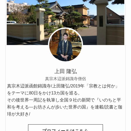
イタリア・バチカン編
スペイン編
アメリカ編
キューバ編
上田 隆弘
リンク集
真宗木辺派錦識寺僧侶
真宗木辺派函館錦識寺/上田隆弘/2019年「宗教とは何か」
をテーマに80日をかけ13カ国を巡る。
その後世界一周記を執筆し全国９社の新聞で『いのちと平
和を考える―お坊さんが歩いた世界の国』を連載/読書と珈
琲が大好き/
プロフィールはこちら