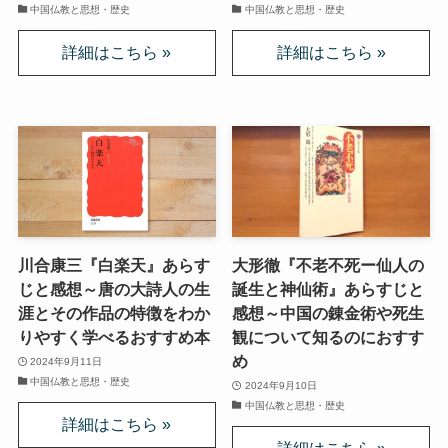
ドストエフスキーとフロイトの父親殺し
中国仏教と思想・歴史
中国仏教と思想・歴史
ドストエフスキーゆかりの地を巡る旅
秋に記す夏の印象～パリ・ジョージアの旅
ドストエフスキー、妻と歩んだ運命の旅～狂気と愛
の西欧旅行
『ローマ旅行記』～劇場都市ローマの魅力とベルニ
ーニ巡礼
川合康三『白楽天』あらす
大形徹『不老不死ー仙人の
じと感想～唐の大詩人の生
誕生と神仙術』あらすじと
独ソ戦・冷戦下の世界
涯とその作品の特徴をわか
感想～中国の錬金術や死生
りやすく学べるおすすめ本
観について知るのにおすす
め
2024年9月11日
レーニン・スターリン時代のソ連の歴史
中国仏教と思想・歴史
2024年9月10日
中国仏教と思想・歴史
独ソ戦～ソ連とナチスの絶滅戦争