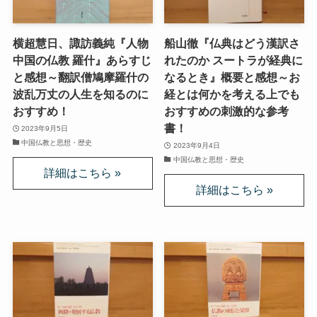
イギリスの文豪ディケンズ
横超慧日、諏訪義純『人物
船山徹『仏典はどう漢訳さ
ドイツの大詩人ゲーテを味わう
中国の仏教 羅什』あらすじ
れたのか スートラが経典に
と感想～翻訳僧鳩摩羅什の
なるとき』概要と感想～お
波乱万丈の人生を知るのに
経とは何かを考える上でも
哲学者ショーペンハウアーに学ぶ
おすすめ！
おすすめの刺激的な参考
書！
2023年9月5日
カフカの街プラハとチェコ文学
中国仏教と思想・歴史
2023年9月4日
中国仏教と思想・歴史
ローマ帝国の興亡とバチカン、ローマカトリック
イタリアルネサンスと知の革命
光の画家フェルメールと科学革命
奇跡の音楽家メンデルスゾーンの驚異の人生