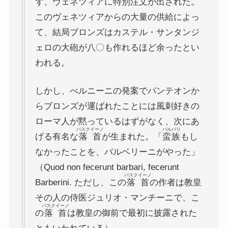
ず、ヴェネツィアに特別注文が出された。
このヴェネツィアからの大量の供給によっ
て、結局ブロンズはカステル・サンタンジ
ェロの大砲が八〇も作れるほど余ったとい
われる。
しかし、べルニーニの発案でパンテオンか
らブロンズが運ばれたことには風刺好きの
ローマ人が黙っているはずがなく、次にあ
パスクイーノ
バルバリ
げる有名な
落首
が生まれた。「
蛮族
もし
なかったことを、バルベリーニがやった」
（Quod non fecerunt barbari, fecerunt
パスクイーノ
Barberini. ただし、この
落首
の作者は教皇
その人の侍医ジュリオ・マンチーニで、こ
パスクイーノ
の
落首
は教皇の御前で最初に披露された