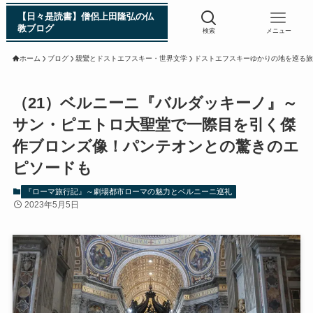
【日々是読書】僧侶上田隆弘の仏
教ブログ
検索
メニュー
ホーム
ブログ
親鸞とドストエフスキー・世界文学
ドストエフスキーゆかりの地を巡る旅
浄土真宗入門 親鸞伝
（21）ベルニーニ『バルダッキーノ』～
サン・ピエトロ大聖堂で一際目を引く傑
シン日本仏教史
作ブロンズ像！パンテオンとの驚きのエ
ピソードも
インド・スリランカ編
『ローマ旅行記』～劇場都市ローマの魅力とベルニーニ巡礼
2023年5月5日
仏教入門・現地写真から見るブッダの生涯
インド・スリランカ仏跡紀行
第一次インド遠征～ガンジス川の聖地を訪ねて