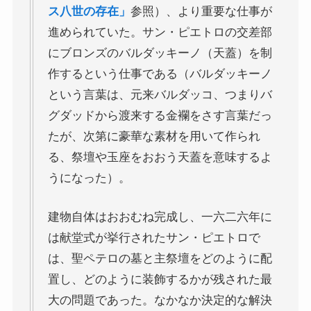
マルクス・エンゲルス研究
ス八世の存在」
参照）、より重要な仕事が
進められていた。サン・ピエトロの交差部
マルクスは宗教的な現象か
にブロンズのバルダッキーノ（天蓋）を制
作するという仕事である（バルダッキーノ
おすすめマルクス・エンゲルス伝記
という言葉は、元来バルダッコ、つまりバ
グダッドから渡来する金襴をさす言葉だっ
マルクス・エンゲルス著作と関連作品
たが、次第に豪華な素材を用いて作られ
る、祭壇や玉座をおおう天蓋を意味するよ
マルクス・エンゲルスの生涯と思想背景
うになった）。
産業革命とイギリス・ヨーロッパ社会
建物自体はおおむね完成し、一六二六年に
は献堂式が挙行されたサン・ピエトロで
ロシアの歴史・文化とドストエフスキー
は、聖ペテロの墓と主祭壇をどのように配
置し、どのように装飾するかが残された最
ディストピア・SF小説から考える現代社会
大の問題であった。なかなか決定的な解決