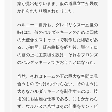
案が見出せないまま、仮の道具立てが幾度
三島由紀夫と日本文学
か作られたり壊されたりした。
ロシアの偉大な作家プーシキン・ゴーゴリ
べルニーニ自身も、グレゴリウス十五世の
時代に、仮のバルダッキーノのために四体
ロシアの巨人トルストイ
の天使像をストゥッコで制作した経験があ
る。が結局、紆余曲折を経た後、聖ペテロ
ロシアの文豪ツルゲーネフ
の墓の上に主祭壇を設け、それをブロンズ
のバルダッキーノでおおうことになった。
ロシアの大作家チェーホフの名作たち
当然、それはドームの下の巨大な空間に見
ニーチェとドストエフスキー
合うものでなければならない。そのように
大きなバルダッキーノを制作するのは、技
愛すべき遍歴の騎士ドン・キホーテ
術的にも困難な仕事である。にもかかわら
ず、ウルバヌス八世はその仕事をサン・ピ
フランス文学と歴史・文化