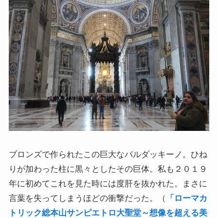
ドストエフスキー論
ドストエフスキーとキリスト教
ドストエフスキーとフロイトの父親殺し
ドストエフスキーゆかりの地を巡る旅
秋に記す夏の印象～パリ・ジョージアの旅
ブロンズで作られたこの巨大なバルダッキーノ。ひね
ドストエフスキー、妻と歩んだ運命の旅～狂気と愛
りが加わった柱に黒々としたその巨体。私も２０１９
の西欧旅行
年に初めてこれを見た時には度肝を抜かれた。まさに
『ローマ旅行記』～劇場都市ローマの魅力とベルニ
言葉を失ってしまうほどの衝撃だった。（
「ローマカ
ーニ巡礼
トリック総本山サンピエトロ大聖堂～想像を超える美