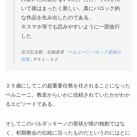
いて彼はまったく新しい、真にバロック的
その他おすすめ本
な作品を生み出したのである。
世界一周記
※スマホ等でも読みやすいように一部改行
した
タンザニア・トルコ編
吉川弘文館、石鍋真澄
『ベルニーニ バロック芸術の
巨星』
P
５１－５２
イスラエル編
ポーランド編
２５歳にしてこの超重要任務を任されることになった
ベルニーニ。教皇からいかに信頼されていたかがわか
チェコ・オーストリア編
るエピソードである。
ボスニア・クロアチア編
そしてこのバルダッキーノの形状が彼の独創ではな
く、初期教会の伝統に沿ったものだというのにはとに
イタリア・バチカン編