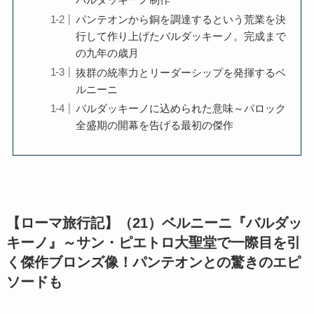
パンテオンから銅を調達するという荒業を決
行して作り上げたバルダッキーノ。完成まで
仏教書データベース
の九年の歳月
抜群の統率力とリーダーシップを発揮するベ
インド思想と文化、歴史
ルニーニ
バルダッキーノに込められた意味～バロック
インドにおける仏教
全盛期の開幕を告げる最初の傑作
スリランカ、ネパール、東南アジアの仏教
中国仏教と思想・歴史
【ローマ旅行記】（21）ベルニーニ『バルダッ
キーノ』～サン・ピエトロ大聖堂で一際目を引
日本仏教とその歴史
く傑作ブロンズ像！パンテオンとの驚きのエピ
ソードも
親鸞とドストエフスキー・世界文学