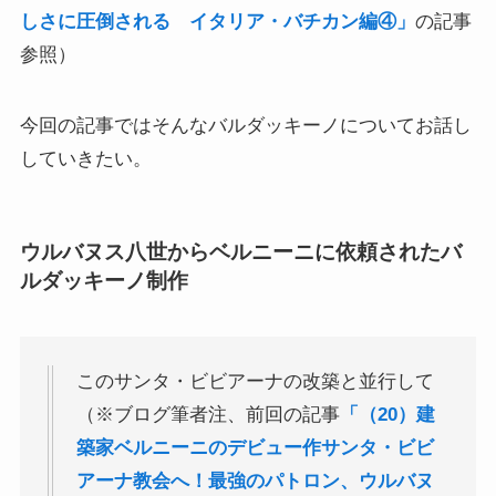
しさに圧倒される イタリア・バチカン編④」
の記事
独ソ戦・冷戦下の世界
参照）
レーニン・スターリン時代のソ連の歴史
今回の記事ではそんなバルダッキーノについてお話し
していきたい。
独ソ戦～ソ連とナチスの絶滅戦争
スターリンとヒトラーの虐殺・ホロコースト
ウルバヌス八世からベルニーニに依頼されたバ
ルダッキーノ制作
冷戦世界の歴史・思想・文学に学ぶ
現代ロシアとロシア・ウクライナ戦争
このサンタ・ビビアーナの改築と並行して
（※ブログ筆者注、前回の記事
「（20）建
ボスニア紛争とルワンダ虐殺の悲劇～冷戦後の国際
築家ベルニーニのデビュー作サンタ・ビビ
紛争
アーナ教会へ！最強のパトロン、ウルバヌ