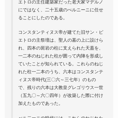
エトロの主任建築家だった老大家マデルノ
にではなく、二十五歳のべルニーニに任せ
『レ・ミゼラブル』をもっと楽しむために
ることにしたのである。
ブログ筆者イチオシの作家エミール・ゾラ
コンスタンティヌス帝が建てた旧サン・ピ
エトロの主祭壇は、聖人の墓の上に設けら
イギリス・ドイツ文学と歴史・文化
れ、四本の斑岩の柱に支えられた天蓋を、
一二本のねじれた柱が囲って内陣を形成し
名作の宝庫・シェイクスピア
ていたことが知られている。これらのねじ
れた柱一二本のうち、六本はコンスタンテ
蜷川幸雄と現代演劇
ィヌス帝時代(三〇六～三七年）のもの
で、残りの六本は大教皇グレゴリウス一世
イギリスの文豪ディケンズ
（五九〇～六〇四年）が改築した際に付け
加えたものであった。
ドイツの大詩人ゲーテを味わう