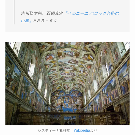
吉川弘文館、石鍋真澄
『ベルニーニ バロック芸術の
巨星』
P
５３－５４
システィーナ礼拝堂
Wikipedia
より