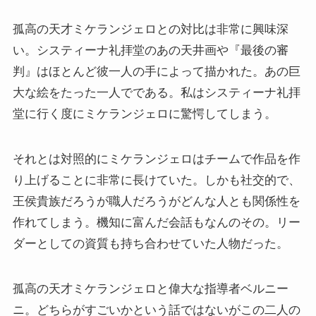
孤高の天才ミケランジェロとの対比は非常に興味深
い。システィーナ礼拝堂のあの天井画や『最後の審
判』はほとんど彼一人の手によって描かれた。あの巨
大な絵をたった一人でである。私はシスティーナ礼拝
堂に行く度にミケランジェロに驚愕してしまう。
それとは対照的にミケランジェロはチームで作品を作
り上げることに非常に長けていた。しかも社交的で、
王侯貴族だろうが職人だろうがどんな人とも関係性を
作れてしまう。機知に富んだ会話もなんのその。リー
ダーとしての資質も持ち合わせていた人物だった。
孤高の天才ミケランジェロと偉大な指導者ベルニー
ニ。どちらがすごいかという話ではないがこの二人の