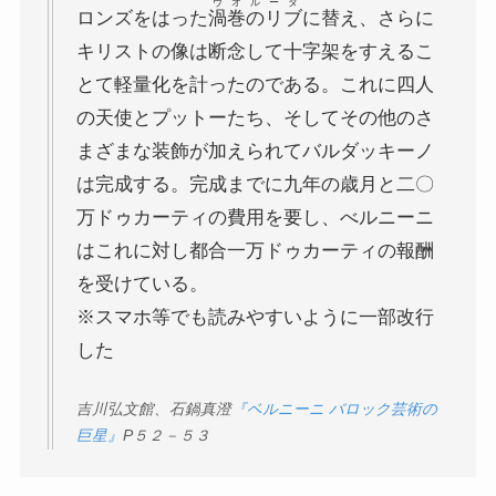
ヴオルータ
ロンズをはった
渦巻のリブ
に替え、さらに
キリストの像は断念して十字架をすえるこ
とて軽量化を計ったのである。これに四人
の天使とプットーたち、そしてその他のさ
まざまな装飾が加えられてバルダッキーノ
は完成する。完成までに九年の歳月と二〇
万ドゥカーティの費用を要し、べルニーニ
はこれに対し都合一万ドゥカーティの報酬
を受けている。
※スマホ等でも読みやすいように一部改行
した
吉川弘文館、石鍋真澄
『ベルニーニ バロック芸術の
巨星』
P
５２－５３