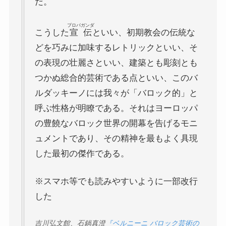
だ。
プロパガンダ
こうした
宣伝
といい、初期教会の伝統な
どを巧みに加味するレトリックといい、そ
の表現の壮麗さといい、建築とも彫刻とも
つかぬ総合的芸術である点といい、このバ
ルダッキーノには我々が「バロック的」と
呼ぶ性格が明瞭である。それはヨーロッパ
の豊饒なバロック世界の開幕を告げるモニ
ュメントであり、その精神を最もよく具現
した最初の傑作である。
※スマホ等でも読みやすいように一部改行
した
吉川弘文館、石鍋真澄
『ベルニーニ バロック芸術の