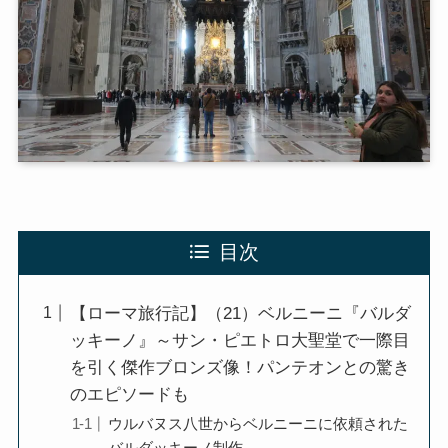
第二次インド遠征～インド中南部の遺跡を訪ねて
仏教聖地スリランカ紀行
第三次インド遠征～ブッダゆかりの地を巡る旅
仏教コラム＋α
目次
プロフィール
【ローマ旅行記】（21）ベルニーニ『バルダ
仏教コラム・法話
ッキーノ』～サン・ピエトロ大聖堂で一際目
を引く傑作ブロンズ像！パンテオンとの驚き
お知らせ
のエピソードも
ウルバヌス八世からベルニーニに依頼された
僧侶の日記
バルダッキーノ制作