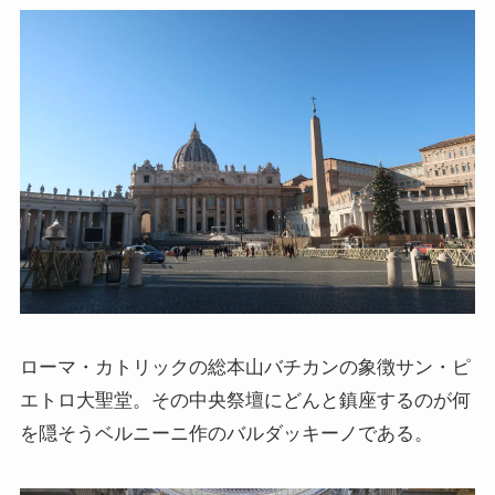
親鸞とドストエフスキー
連載「『カラマーゾフの兄弟』を読む」
上巻
連載「『レ・ミゼラブル』を読む」
第一部
ドストエフスキー資料データベース
ローマ・カトリックの総本山バチカンの象徴サン・ピ
エトロ大聖堂。その中央祭壇にどんと鎮座するのが何
ドストエフスキー作品
を隠そうベルニーニ作のバルダッキーノである。
ドストエフスキー伝記