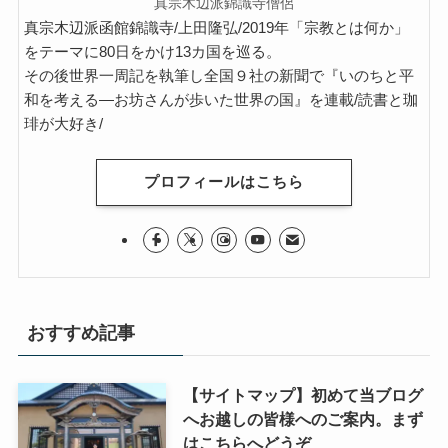
真宗木辺派錦識寺僧侶
真宗木辺派函館錦識寺/上田隆弘/2019年「宗教とは何か」
をテーマに80日をかけ13カ国を巡る。
その後世界一周記を執筆し全国９社の新聞で『いのちと平
和を考える―お坊さんが歩いた世界の国』を連載/読書と珈
琲が大好き/
プロフィールはこちら
おすすめ記事
【サイトマップ】初めて当ブログ
へお越しの皆様へのご案内。まず
はこちらへどうぞ