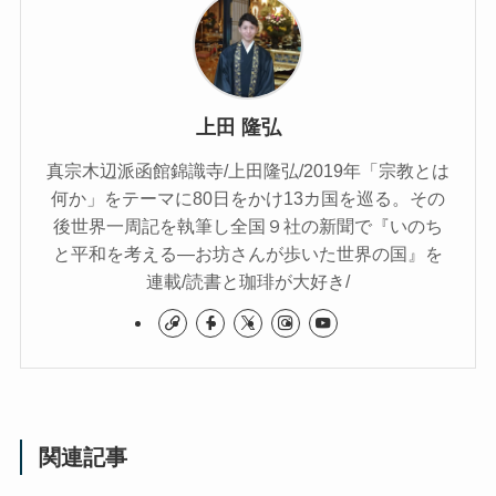
上田 隆弘
真宗木辺派函館錦識寺/上田隆弘/2019年「宗教とは
何か」をテーマに80日をかけ13カ国を巡る。その
後世界一周記を執筆し全国９社の新聞で『いのち
と平和を考える―お坊さんが歩いた世界の国』を
連載/読書と珈琲が大好き/
関連記事