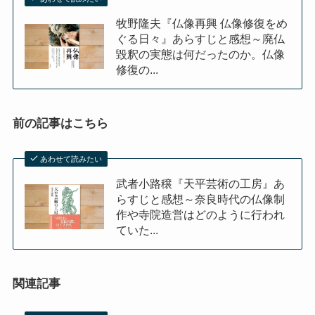
クラシック・西洋美術から見るヨーロッパ
牧野隆夫『仏像再興 仏像修復をめ
ぐる日々』あらすじと感想～廃仏
夢の国ディズニーランド研究
毀釈の実態は何だったのか。仏像
修復の...
その他おすすめ本
世界一周記
前の記事はこちら
タンザニア・トルコ編
あわせて読みたい
武者小路穣『天平芸術の工房』あ
イスラエル編
らすじと感想～奈良時代の仏像制
作や寺院造営はどのように行われ
ていた...
ポーランド編
チェコ・オーストリア編
関連記事
ボスニア・クロアチア編