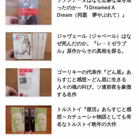
ったのか～『I Dreamed A
Dream（邦題 夢やぶれて）』
ジャヴェール（ジャベール）はな
ぜ死んだのか。『レ・ミゼラブ
ル』原作からその真相を探る。
ゴーリキーの代表作『どん底』あ
らすじと感想～どん底に生きる
人々の魂の叫び。ソ連前夜を象徴
する名作
トルストイ『復活』あらすじと感
想～カチューシャ物語としても有
名なトルストイ晩年の大作