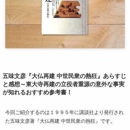
第二次インド遠征～インド中南部の遺跡を訪ねて
仏教聖地スリランカ紀行
第三次インド遠征～ブッダゆかりの地を巡る旅
仏教コラム＋α
プロフィール
五味文彦『大仏再建 中世民衆の熱狂』あらすじ
仏教コラム・法話
と感想～東大寺再建の立役者重源の意外な事実
が知れるおすすめ参考書！
お知らせ
今回ご紹介するのは１９９５年に講談社より発行され
僧侶の日記
た五味文彦著『大仏再建 中世民衆の熱狂』です。
仏教書データベース