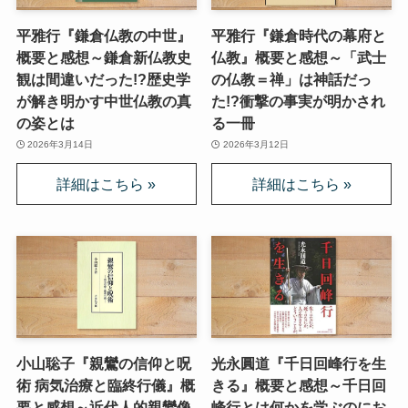
平雅行『鎌倉仏教の中世』
平雅行『鎌倉時代の幕府と
概要と感想～鎌倉新仏教史
仏教』概要と感想～「武士
観は間違いだった!?歴史学
の仏教＝禅」は神話だっ
が解き明かす中世仏教の真
た!?衝撃の事実が明かされ
の姿とは
る一冊
2026年3月14日
2026年3月12日
小山聡子『親鸞の信仰と呪
光永圓道『千日回峰行を生
術 病気治療と臨終行儀』概
きる』概要と感想～千日回
要と感想～近代人的親鸞像
峰行とは何かを学ぶのにお