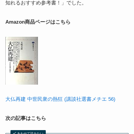
知れるおすすめ参考書！」でした。
イギリスの文豪ディケンズ
Amazon商品ページはこちら
ドイツの大詩人ゲーテを味わう
哲学者ショーペンハウアーに学ぶ
カフカの街プラハとチェコ文学
ローマ帝国の興亡とバチカン、ローマカトリック
イタリアルネサンスと知の革命
大仏再建 中世民衆の熱狂 (講談社選書メチエ 56)
光の画家フェルメールと科学革命
次の記事はこちら
奇跡の音楽家メンデルスゾーンの驚異の人生
あわせて読みたい