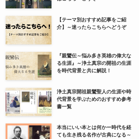
【テーマ別おすすめ記事をご紹
介】～迷ったらこちらへどうぞ
『親鸞伝～悩み多き英雄の偉大な
る生涯』～浄土真宗の開祖の生涯
を時代背景と共に解説！
浄土真宗開祖親鸞聖人の生涯や時
代背景を学ぶためのおすすめ参考
書一覧
本当にいい本とは何かー時代を経
ても生き残る名作が古典になる～