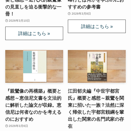
の見直しを迫る衝撃的な一
すすめの参考書
冊！
2026年3月8日
2026年3月10日
『親鸞像の再構築』概要と
江田郁夫編『中世宇都宮
感想～恵信尼文書を文法的
氏』概要と感想～親鸞を関
に解析した論文が収録。恵
東に招いた一族？法然に深
信尼は何者なのかを考える
く帰依した宇都宮頼綱を輩
のにおすすめ
出した関東の名門武家の存
在
2026年3月6日