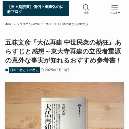
【日々是読書】僧侶上田隆弘の仏
教ブログ
検索
メニュー
ホーム
ブログ
仏教書データベース
日本仏教とその歴史
浄土真宗入門 親鸞伝
五味文彦『大仏再建 中世民衆の熱狂』あ
らすじと感想～東大寺再建の立役者重源
シン日本仏教史
の意外な事実が知れるおすすめ参考書！
インド・スリランカ編
2025年2月13日
日本仏教とその歴史
仏教入門・現地写真から見るブッダの生涯
インド・スリランカ仏跡紀行
第一次インド遠征～ガンジス川の聖地を訪ねて