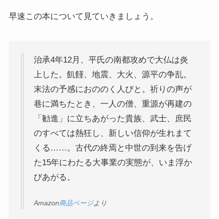
早速この本について見ていきましょう。
インド思想と文化、歴史
インドにおける仏教
治承4年12月、平氏の南都攻めで大仏は炎
上した。飢饉、地震、大火、源平の争乱。
スリランカ、ネパール、東南アジアの仏教
末法の予感におののく人びと。祈りの声が
中国仏教と思想・歴史
巷に満ちたとき、一人の僧、重源が再建の
「勧進」に立ちあがった貴族、武士、庶民
日本仏教とその歴史
のすべては熱狂し、新しい信仰が生れまて
くる……。古代の終焉と中世の到来を告げ
親鸞とドストエフスキー・世界文学
た15年にわたる大事業の実態が、いま浮か
びあがる。
親鸞とドストエフスキー
Amazon
商品ページ
より
連載「『カラマーゾフの兄弟』を読む」