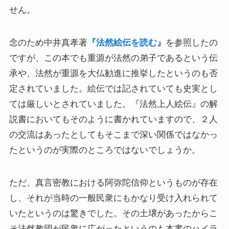
せん。
マルクス・エンゲルスの生涯と思想背景
産業革命とイギリス・ヨーロッパ社会
念のため中井真孝著
『法然絵伝を読む』
を参照したの
ですが、この本でも重源が法然の弟子であるという伝
ロシアの歴史・文化とドストエフスキー
承や、法然が重源を大仏勧進に推挙したというのも否
定されていました。絵伝では記されていても史実とし
ディストピア・SF小説から考える現代社会
ては厳しいとされていました。『法然上人絵伝』の解
説書においてもそのように書かれていますので、２人
三島由紀夫と日本文学
の交流はあったとしてもそこまで深い関係ではなかっ
ロシアの偉大な作家プーシキン・ゴーゴリ
たというのが実際のところではないでしょうか。
ロシアの巨人トルストイ
ただ、真言密教における阿弥陀信仰というものが存在
し、それが当時の一般民衆にもかなり受け入れられて
ロシアの文豪ツルゲーネフ
いたというのは驚きでした。その土壌があったからこ
そ法然教団が民衆に広がったというのも本書のハイラ
ロシアの大作家チェーホフの名作たち