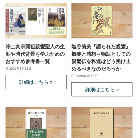
浄土真宗開祖親鸞聖人の生
塩谷菊美『語られた親鸞』
涯や時代背景を学ぶための
概要と感想～物語としての
おすすめ参考書一覧
親鸞伝を私達はどう受け止
めるべきなのだろうか
2026年3月18日
2026年3月16日