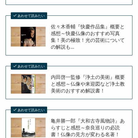
あわせて読みたい
佐々木香輔『快慶作品集』概要と
感想～快慶仏像のおすすめ写真
集！美の極致！光の芸術について
の解説も...
あわせて読みたい
内田啓一監修『浄土の美術』概要
と感想～仏像や来迎図など浄土教
美術のおすすめ解説書！
あわせて読みたい
亀井勝一郎『大和古寺風物詩』あ
らすじと感想～奈良巡りの必読
書！仏像の見方が変わる名著！