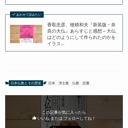
あわせて読みたい
香取忠彦、穂積和夫『新装版・奈
良の大仏』あらすじと感想～大仏
はどのようにして作られたのかを
イラス...
日本仏教とその歴史
日本
浄土教
仏教
読書
この記事が気に入ったら
いいね または フォローしてね！