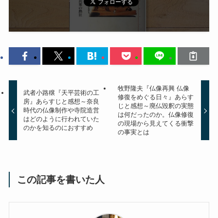
牧野隆夫『仏像再興 仏像
武者小路穣『天平芸術の工
修復をめぐる日々』あらす
房』あらすじと感想～奈良
じと感想～廃仏毀釈の実態
時代の仏像制作や寺院造営
は何だったのか。仏像修復
はどのように行われていた
の現場から見えてくる衝撃
のかを知るのにおすすめ
の事実とは
この記事を書いた人