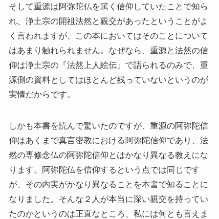
そして重源は阿弥陀仏を篤く信仰していたことで知ら
スターリンとヒトラーの虐殺・ホロコースト
れ、浄土宗の開祖法然と親交があったということがよ
く言われますが、この本においてはそのことについて
冷戦世界の歴史・思想・文学に学ぶ
はあまり触れられません。なぜなら、重源と法然の信
現代ロシアとロシア・ウクライナ戦争
仰は浄土宗の『法然上人絵伝』で語られるのみで、重
源側の資料としてはほとんど残っていないというのが
ボスニア紛争とルワンダ虐殺の悲劇～冷戦後の国際
実情だからです。
紛争
しかも本書を読んで驚いたのですが、重源の阿弥陀信
マルクス・エンゲルス研究
仰はあくまで真言密教における阿弥陀信仰であり、法
マルクスは宗教的な現象か
然の専修念仏の阿弥陀信仰とはかなり異なる教えにな
ります。阿弥陀仏を信仰するという点では同じです
おすすめマルクス・エンゲルス伝記
が、その内実がかなり異なることを本書で知ることに
なりました。そんな２人が本当に深い親交を持ってい
マルクス・エンゲルス著作と関連作品
たのかというのは正直なところ、私には何とも言えま