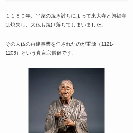
上巻
１１８０年、平家の焼き討ちによって東大寺と興福寺
連載「『レ・ミゼラブル』を読む」
は焼失し、大仏も焼け落ちてしまいました。
第一部
その大仏の再建事業を任されたのが重源（1121-
1206）という真言宗僧侶です。
ドストエフスキー資料データベース
ドストエフスキー作品
ドストエフスキー伝記
ドストエフスキー論
ドストエフスキーとキリスト教