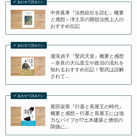
あわせて読みたい
中井真孝『法然絵伝を読む』概要
イタリア・バチカン編
と感想～浄土宗の開祖法然上人の
おすすめ伝記
スペイン編
アメリカ編
あわせて読みたい
瀧浪貞子『聖武天皇』概要と感想
キューバ編
～奈良の大仏造立や政治の流れを
知れるおすすめ伝記！聖武は誤解
されて...
リンク集
あわせて読みたい
尾田栄章『行基と長屋王の時代』
概要と感想～行基と長屋王には強
力なパイプが!?土木建築と僧侶の
関係に...