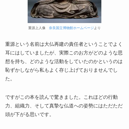
ドストエフスキーとフロイトの父親殺し
ドストエフスキーゆかりの地を巡る旅
重源上人像
奈良国立博物館ホームページ
より
秋に記す夏の印象～パリ・ジョージアの旅
重源という名前は大仏再建の責任者ということでよく
ドストエフスキー、妻と歩んだ運命の旅～狂気と愛
耳にはしていましたが、実際このお方がどのような思
の西欧旅行
想を持ち、どのような活動をしていたのかというのは
『ローマ旅行記』～劇場都市ローマの魅力とベルニ
恥ずかしながら私もよく存じ上げておりませんでし
ーニ巡礼
た。
独ソ戦・冷戦下の世界
ですがこの本を読んで驚きました。これほどの行動
レーニン・スターリン時代のソ連の歴史
力、組織力、そして真摯な仏道への姿勢にはただただ
頭が下がる思いです。
独ソ戦～ソ連とナチスの絶滅戦争