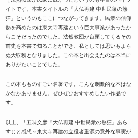
イトです。本書タイトルの『大仏再建 中世民衆の熱
ニーチェとドストエフスキー
狂』というのもここにつながってきます。民衆の信仰
熱を高めたのは東大寺再建という巨大事業があったか
愛すべき遍歴の騎士ドン・キホーテ
らこそだったのでした。法然教団が台頭してくるその
前史を本書で知ることができ、私としては思いもよら
フランス文学と歴史・文化
ぬ大収穫となりました。この本と出会えたのは本当に
ありがたいことでした。
『レ・ミゼラブル』をもっと楽しむために
ブログ筆者イチオシの作家エミール・ゾラ
この本もものすごい名著です。こんな刺激的な本はな
かなかありません。ぜひぜひおすすめしたい作品で
イギリス・ドイツ文学と歴史・文化
す。
名作の宝庫・シェイクスピア
以上、「五味文彦『大仏再建 中世民衆の熱狂』あら
蜷川幸雄と現代演劇
すじと感想～東大寺再建の立役者重源の意外な事実が