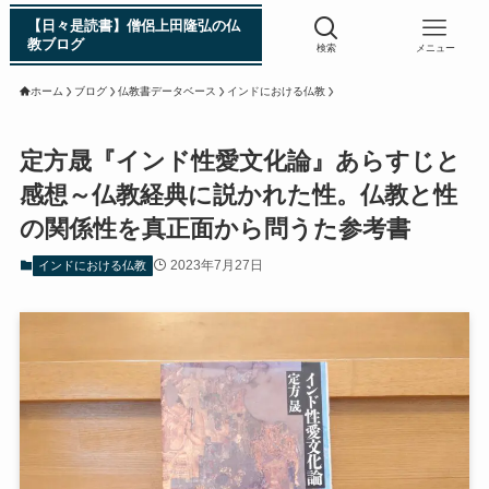
【日々是読書】僧侶上田隆弘の仏
教ブログ
検索
メニュー
ホーム
ブログ
仏教書データベース
インドにおける仏教
浄土真宗入門 親鸞伝
定方晟『インド性愛文化論』あらすじと
感想～仏教経典に説かれた性。仏教と性
シン日本仏教史
の関係性を真正面から問うた参考書
2023年7月27日
インドにおける仏教
インド・スリランカ編
仏教入門・現地写真から見るブッダの生涯
インド・スリランカ仏跡紀行
第一次インド遠征～ガンジス川の聖地を訪ねて