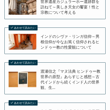
世界遺産カジュラーホー遺跡群を
訪ねて～美しき天女の饗宴！性と
宗教について考える
あわせて読みたい
インドのシヴァ・リンガ信仰～男
根信仰が今なお篤く信仰されるヒ
ンドゥー教の性愛観について
あわせて読みたい
渡瀬信之『マヌ法典 ヒンドゥー教
世界の原型』あらすじと感想～古
代インドから続くインド人の世界
観、生...
あわせて読みたい