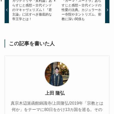
カウティリヤ『実利論』あ
『カーマ・スートラ』あら
らすじと感想～古代インド
すじと感想～古代インドの
のマキャヴェリズム！『君
性愛の法典。カジュラーホ
主論』に比すべき徹底的な
ー寺院やタントリズム、密
帝王学とは！
教に深い関係も
この記事を書いた人
上田 隆弘
真宗木辺派函館錦識寺/上田隆弘/2019年「宗教とは
何か」をテーマに80日をかけ13カ国を巡る。その