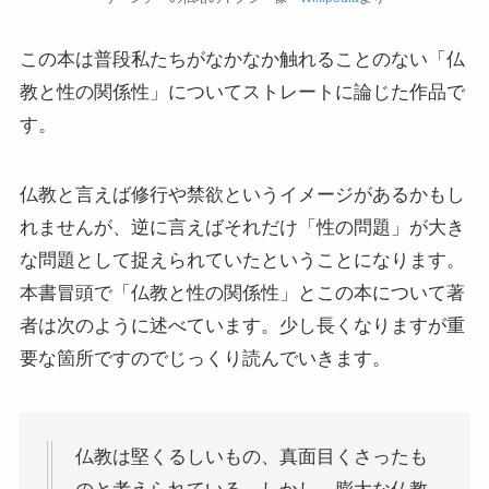
ドストエフスキー論
この本は普段私たちがなかなか触れることのない「仏
教と性の関係性」についてストレートに論じた作品で
ドストエフスキーとキリスト教
す。
ドストエフスキーとフロイトの父親殺し
仏教と言えば修行や禁欲というイメージがあるかもし
れませんが、逆に言えばそれだけ「性の問題」が大き
ドストエフスキーゆかりの地を巡る旅
な問題として捉えられていたということになります。
秋に記す夏の印象～パリ・ジョージアの旅
本書冒頭で「仏教と性の関係性」とこの本について著
者は次のように述べています。少し長くなりますが重
ドストエフスキー、妻と歩んだ運命の旅～狂気と愛
要な箇所ですのでじっくり読んでいきます。
の西欧旅行
『ローマ旅行記』～劇場都市ローマの魅力とベルニ
仏教は堅くるしいもの、真面目くさったも
ーニ巡礼