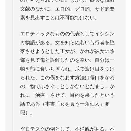
のと考えられている。しかし、膨大な仏教
文献のなかに、エロ的、グロ的、サド的要
独ソ戦・冷戦下の世界
素を見出すことは不可能ではない。
レーニン・スターリン時代のソ連の歴史
エロティックなものの代表としてイシシン
ガ物語がある。女を知らぬ若い苦行者を堕
独ソ戦～ソ連とナチスの絶滅戦争
落させようとした王女が、かれが彼女の陰
部を見て傷と誤解したのを幸い、自分は一
スターリンとヒトラーの虐殺・ホロコースト
物を熊に食いちぎられ、爪で裂け目をつけ
られた、この傷をなおす方法は傷口をかれ
冷戦世界の歴史・思想・文学に学ぶ
の一物でふさぐことしかないとだまし、か
現代ロシアとロシア・ウクライナ戦争
れに「治療」させて、目的を果したという
話である（本書「女を負う一角仙人」参
ボスニア紛争とルワンダ虐殺の悲劇～冷戦後の国際
照）。
紛争
グロテスクの例として、不浄観がある。不