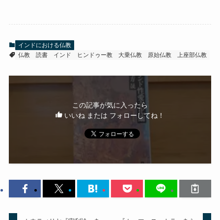
インドにおける仏教
仏教
読書
インド
ヒンドゥー教
大乗仏教
原始仏教
上座部仏教
この記事が気に入ったら
いいね または フォローしてね！