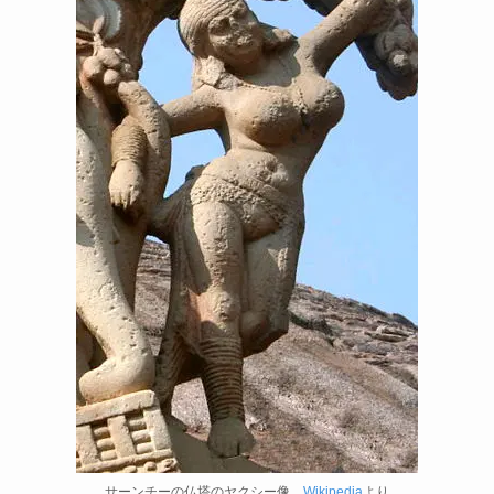
親鸞とドストエフスキー
連載「『カラマーゾフの兄弟』を読む」
上巻
連載「『レ・ミゼラブル』を読む」
第一部
ドストエフスキー資料データベース
ドストエフスキー作品
ドストエフスキー伝記
サーンチーの仏塔のヤクシー像
Wikipedia
より