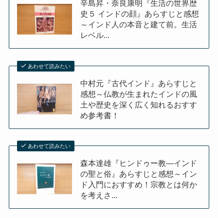
辛島昇・奈良康明『生活の世界歴
史５ インドの顔』あらすじと感想
～インド人の本音と建て前。生活
レベル...
あわせて読みたい
中村元『古代インド』あらすじと
感想～仏教が生まれたインドの風
土や歴史を深く広く知れるおすす
め参考書！
あわせて読みたい
森本達雄『ヒンドゥー教―インド
の聖と俗』あらすじと感想～イン
ド入門におすすめ！宗教とは何か
を考えさ...