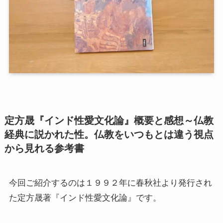
第二次インド遠征～インド中南部の遺跡を訪ねて
仏教聖地スリランカ紀行
第三次インド遠征～ブッダゆかりの地を巡る旅
仏教コラム＋α
定方晟『インド性愛文化論』概要と感想～仏教
経典に説かれた性。仏教をいつもとは違う視点
プロフィール
から見れる参考書
仏教コラム・法話
今回ご紹介するのは１９９２年に春秋社より発行され
お知らせ
た定方晟著『インド性愛文化論』です。
僧侶の日記