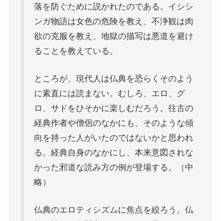
落を防ぐために説かれたのである。イシシ
ンガ物語は女色の危険を教え、不浄観は肉
『レ・ミゼラブル』をもっと楽しむために
欲の克服を教え、地獄の描写は悪道を避け
ることを教えている。
ブログ筆者イチオシの作家エミール・ゾラ
ところが、現代人は仏典を恐らくそのよう
イギリス・ドイツ文学と歴史・文化
に素直には読まない。むしろ、エロ、グ
ロ、サドをひそかに楽しむだろう。往古の
名作の宝庫・シェイクスピア
経典作者や僧侶のなかにも、そのような傾
向を持った人がいたのではないかと思われ
蜷川幸雄と現代演劇
る。経典自身のなかにし、本来意図されな
かった邪道な読み方の例が登場する。（中
イギリスの文豪ディケンズ
略）
ドイツの大詩人ゲーテを味わう
仏典のエロティシズムに焦点を絞ろう。仏