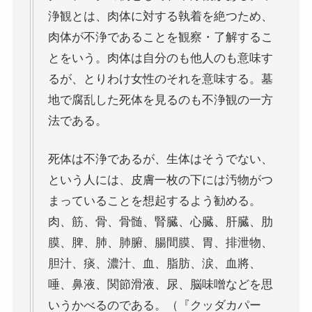
マルクス・エンゲルス研究
浄観とは、肉体に対する執着を絶つため、
肉体が不浄であることを観察・了解するこ
マルクスは宗教的な現象か
とをいう。肉体は自分のも他人のも意味す
るが、とりわけ女性のそれを意味する。墓
おすすめマルクス・エンゲルス伝記
地で腐乱した死体を見るのも不浄観の一方
法である。
マルクス・エンゲルス著作と関連作品
死体は不浄であるが、生体はそうでない、
マルクス・エンゲルスの生涯と思想背景
という人には、皮膚一枚の下には汚物がつ
まっていることを想起するよう勧める。
産業革命とイギリス・ヨーロッパ社会
肉、筋、骨、骨髄、腎臓、心臓、肝臓、肋
膜、脾、肺、肺腑、腸間膜、胃、排泄物、
ロシアの歴史・文化とドストエフスキー
胆汁、痰、濃汁、血、脂肪、涙、血將、
唾、鼻液、関節滑液、尿、脳味噌などを思
ディストピア・SF小説から考える現代社会
いうかべるのである。（『クッダカパー