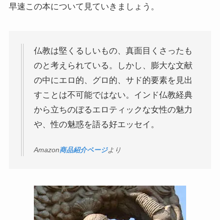
早速この本について見ていきましょう。
仏教書データベース
仏教は堅くるしいもの、真面目くさったも
インド思想と文化、歴史
のと考えられている。しかし、膨大な文献
の中にエロ的、グロ的、サド的要素を見出
インドにおける仏教
すことは不可能ではない。インド仏教経典
から立ちのぼるエロティックな女性の魅力
スリランカ、ネパール、東南アジアの仏教
や、性の魅惑を語る好エッセイ。
中国仏教と思想・歴史
Amazon
商品紹介ページ
より
日本仏教とその歴史
親鸞とドストエフスキー・世界文学