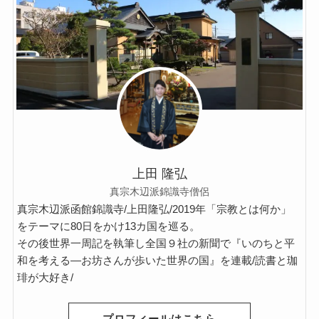
上田 隆弘
真宗木辺派錦識寺僧侶
真宗木辺派函館錦識寺/上田隆弘/2019年「宗教とは何か」
をテーマに80日をかけ13カ国を巡る。
その後世界一周記を執筆し全国９社の新聞で『いのちと平
和を考える―お坊さんが歩いた世界の国』を連載/読書と珈
琲が大好き/
プロフィールはこちら