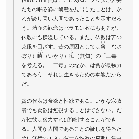
仏教の出発点はここにある。ブッダが妻妾
その他おすすめ本
たちの眠る姿に醜態を見出したことは、か
れが誇り高い人間であったことを示すだろ
世界一周記
う。清浄の観念はバラモン教にもあるが、
仏教にも横溢している。また、仏教は苦の
とん
タンザニア・トルコ編
克服を目ざす。苦の原因としては
貪
（むさ
じん
ち
ぼり）
瞋
（いかり）
痴
（無知）の「三毒」
イスラエル編
を考える。「三毒」のなか、は貪が最強力
であろう。それは生きるための本能だから
ポーランド編
だ。
チェコ・オーストリア編
貪の代表は食欲と性欲である。いかな宗教
者でも食欲は無視することはできない。だ
ボスニア・クロアチア編
が性欲は努力すれば抑制することができ
る。人間が人間であることの証しを得るた
イタリア・バチカン編
めに修行のエネルギーを性欲の克服に集中