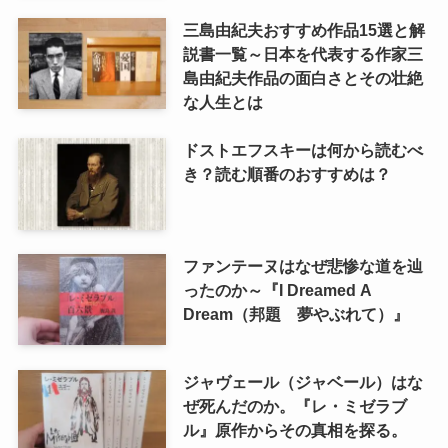
三島由紀夫おすすめ作品15選と解
説書一覧～日本を代表する作家三
島由紀夫作品の面白さとその壮絶
な人生とは
ドストエフスキーは何から読むべ
き？読む順番のおすすめは？
ファンテーヌはなぜ悲惨な道を辿
ったのか～『I Dreamed A
Dream（邦題 夢やぶれて）』
ジャヴェール（ジャベール）はな
ぜ死んだのか。『レ・ミゼラブ
ル』原作からその真相を探る。