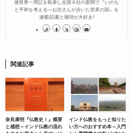
後世界一周記を執筆し全国９社の新聞で『いのち
と平和を考える―お坊さんが歩いた世界の国』を
連載/読書と珈琲が大好き/
関連記事
奈良康明『仏教史Ⅰ』概要
インド仏教をもっと知りた
と感想～インド仏教の流れ
い方へのおすすめ本～入門