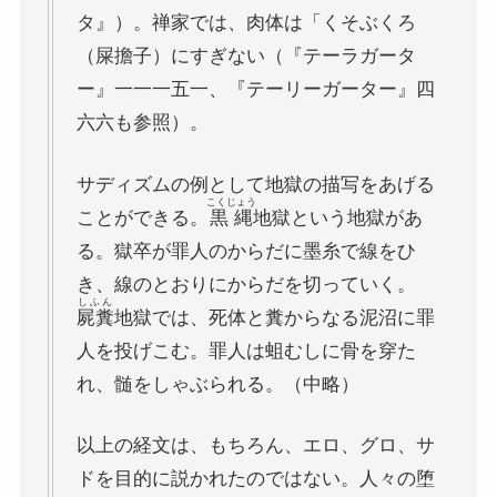
タ』）。禅家では、肉体は「くそぶくろ
三島由紀夫と日本文学
（屎擔子）にすぎない（『テーラガータ
ー』一一一五一、『テーリーガーター』四
ロシアの偉大な作家プーシキン・ゴーゴリ
六六も参照）。
ロシアの巨人トルストイ
サディズムの例として地獄の描写をあげる
こくじょう
ことができる。
黒縄
地獄という地獄があ
ロシアの文豪ツルゲーネフ
る。獄卒が罪人のからだに墨糸で線をひ
き、線のとおりにからだを切っていく。
ロシアの大作家チェーホフの名作たち
しふん
屍糞
地獄では、死体と糞からなる泥沼に罪
人を投げこむ。罪人は蛆むしに骨を穿た
ニーチェとドストエフスキー
れ、髄をしゃぶられる。（中略）
愛すべき遍歴の騎士ドン・キホーテ
以上の経文は、もちろん、エロ、グロ、サ
ドを目的に説かれたのではない。人々の堕
フランス文学と歴史・文化