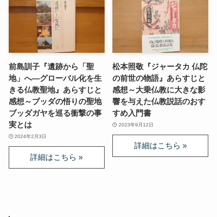
前島訓子『遺跡から「聖
松本照敬『ジャータカ 仏陀
地」へ—グローバル化を生
の前世の物語』あらすじと
きる仏教聖地』あらすじと
感想～大乗仏教に大きな影
感想～ブッダの悟りの聖地
響を与えた仏教説話のおす
ブッダガヤを巡る衝撃の事
すめ入門書
実とは
2023年9月12日
2024年2月3日