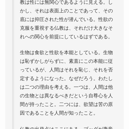
教は性には無関心であるように見える。し
哲学者ショーペンハウアーに学ぶ
かし、それは表面上のことであって、その
底には抑圧された性が潜んでいる。性欲の
カフカの街プラハとチェコ文学
克服を重視する仏教は、それだけ大きなそ
ローマ帝国の興亡とバチカン、ローマカトリック
れへの関心を前提にしているはずである。
生物は食欲と性欲を本能としている。生物
イタリアルネサンスと知の革命
は恥ずかしがらずに、素直にこの本能に従
っているが、人間はそれを恥じ、それを否
光の画家フェルメールと科学革命
定するようになった。なぜだろう。わたし
奇跡の音楽家メンデルスゾーンの驚異の人生
は二つの理由を考える。一つは、人間は他
の生物とは異なるべきだという自尊心を人
クラシック・西洋美術から見るヨーロッパ
間が持ったこと。二つには、欲望は苦の原
因であることを人間が知ったこと。
夢の国ディズニーランド研究