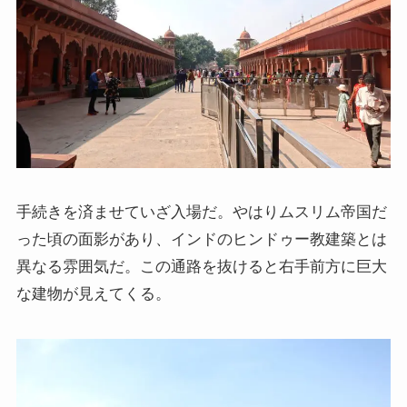
ニーチェとドストエフスキー
愛すべき遍歴の騎士ドン・キホーテ
フランス文学と歴史・文化
『レ・ミゼラブル』をもっと楽しむために
手続きを済ませていざ入場だ。やはりムスリム帝国だ
った頃の面影があり、インドのヒンドゥー教建築とは
ブログ筆者イチオシの作家エミール・ゾラ
異なる雰囲気だ。この通路を抜けると右手前方に巨大
イギリス・ドイツ文学と歴史・文化
な建物が見えてくる。
名作の宝庫・シェイクスピア
蜷川幸雄と現代演劇