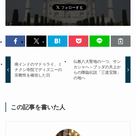
仏教八大聖地の一つ、サン
南インドのマドゥライ、ミ
カシャへ～ブッダの天上か
ナクシ寺院でディズニーの
らの降臨伝説「三道宝階」
宗教性を確信した日
の地へ
この記事を書いた人