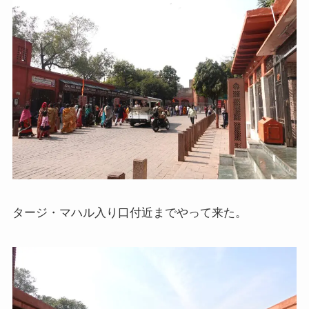
マルクス・エンゲルスの生涯と思想背景
産業革命とイギリス・ヨーロッパ社会
ロシアの歴史・文化とドストエフスキー
ディストピア・SF小説から考える現代社会
三島由紀夫と日本文学
ロシアの偉大な作家プーシキン・ゴーゴリ
タージ・マハル入り口付近までやって来た。
ロシアの巨人トルストイ
ロシアの文豪ツルゲーネフ
ロシアの大作家チェーホフの名作たち