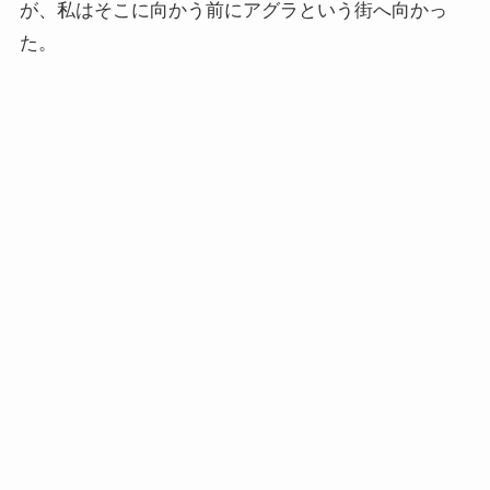
が、私はそこに向かう前にアグラという街へ向かっ
た。
インド思想と文化、歴史
インドにおける仏教
スリランカ、ネパール、東南アジアの仏教
中国仏教と思想・歴史
日本仏教とその歴史
親鸞とドストエフスキー・世界文学
親鸞とドストエフスキー
連載「『カラマーゾフの兄弟』を読む」