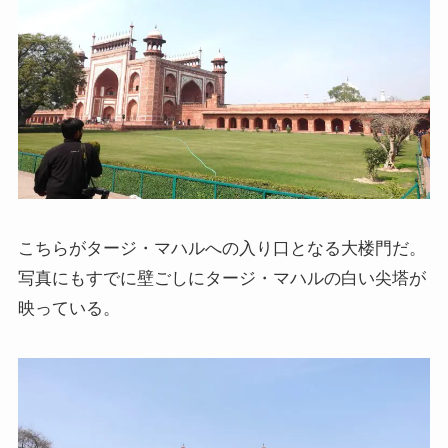
イギリスの文豪ディケンズ
ドイツの大詩人ゲーテを味わう
哲学者ショーペンハウアーに学ぶ
カフカの街プラハとチェコ文学
ローマ帝国の興亡とバチカン、ローマカトリック
こちらがタージ・マハルへの入り口となる大楼門だ。
写真にもすでに壁ごしにタージ・マハルの白い尖塔が
イタリアルネサンスと知の革命
映っている。
光の画家フェルメールと科学革命
奇跡の音楽家メンデルスゾーンの驚異の人生