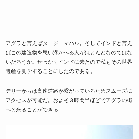
上巻
連載「『レ・ミゼラブル』を読む」
第一部
アグラと言えばタージ・マハル。そしてインドと言え
ばこの建造物を思い浮かべる人がほとんどなのではな
ドストエフスキー資料データベース
いだろうか。せっかくインドに来たので私もその世界
遺産を見学することにしたのである。
ドストエフスキー作品
デリーからは高速道路が繋がっているためスムーズに
ドストエフスキー伝記
アクセスが可能だ。およそ３時間半ほどでアグラの街
ドストエフスキー論
へと来ることができる。
ドストエフスキーとキリスト教