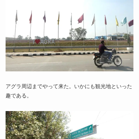
ドストエフスキーとフロイトの父親殺し
ドストエフスキーゆかりの地を巡る旅
秋に記す夏の印象～パリ・ジョージアの旅
ドストエフスキー、妻と歩んだ運命の旅～狂気と愛
の西欧旅行
『ローマ旅行記』～劇場都市ローマの魅力とベルニ
ーニ巡礼
アグラ周辺までやって来た。いかにも観光地といった
趣である。
独ソ戦・冷戦下の世界
レーニン・スターリン時代のソ連の歴史
独ソ戦～ソ連とナチスの絶滅戦争