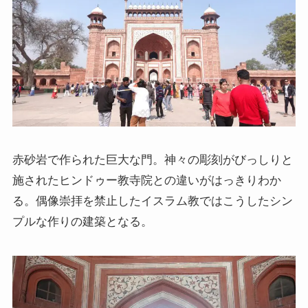
クラシック・西洋美術から見るヨーロッパ
夢の国ディズニーランド研究
その他おすすめ本
世界一周記
タンザニア・トルコ編
赤砂岩で作られた巨大な門。神々の彫刻がびっしりと
施されたヒンドゥー教寺院との違いがはっきりわか
イスラエル編
る。偶像崇拝を禁止したイスラム教ではこうしたシン
プルな作りの建築となる。
ポーランド編
チェコ・オーストリア編
ボスニア・クロアチア編