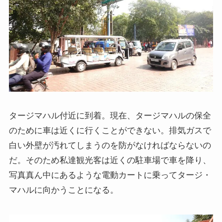
スターリンとヒトラーの虐殺・ホロコースト
冷戦世界の歴史・思想・文学に学ぶ
現代ロシアとロシア・ウクライナ戦争
ボスニア紛争とルワンダ虐殺の悲劇～冷戦後の国際
紛争
タージマハル付近に到着。現在、タージマハルの保全
マルクス・エンゲルス研究
のために車は近くに行くことができない。排気ガスで
白い外壁が汚れてしまうのを防がなければならないの
マルクスは宗教的な現象か
だ。そのため私達観光客は近くの駐車場で車を降り、
写真真ん中にあるような電動カートに乗ってタージ・
おすすめマルクス・エンゲルス伝記
マハルに向かうことになる。
マルクス・エンゲルス著作と関連作品