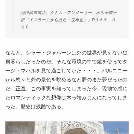
紀伊國屋書店、タミム・アンサーリー、小沢千重子
訳『イスラームから見た「世界史」』P
３６５－３
６６
なんと、シャー・ジャハーンは外の世界が見えない独
房暮らしだったのだ。そんな環境の中で鏡を使ってタ
ージ・マハルを見て過ごしていた・・・。バルコニー
から悠々と外の景色を眺めるなど夢のまた夢だったの
だ。正直、この事実を知ってしまった今、現地で感じ
たロマンティックな想像は木っ端みじんになってしま
った。歴史は残酷である。