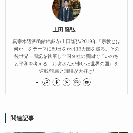
上田 隆弘
真宗木辺派函館錦識寺/上田隆弘/2019年「宗教とは
何か」をテーマに80日をかけ13カ国を巡る。その
後世界一周記を執筆し全国９社の新聞で『いのち
と平和を考える―お坊さんが歩いた世界の国』を
連載/読書と珈琲が大好き/
関連記事