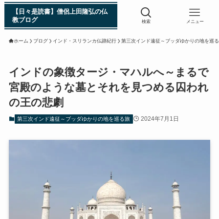
【日々是読書】僧侶上田隆弘の仏
教ブログ
検索
メニュー
ホーム
ブログ
インド・スリランカ仏跡紀行
第三次インド遠征～ブッダゆかりの地を巡る
浄土真宗入門 親鸞伝
インドの象徴タージ・マハルへ～まるで
宮殿のような墓とそれを見つめる囚われ
シン日本仏教史
の王の悲劇
インド・スリランカ編
2024年7月1日
第三次インド遠征～ブッダゆかりの地を巡る旅
仏教入門・現地写真から見るブッダの生涯
インド・スリランカ仏跡紀行
第一次インド遠征～ガンジス川の聖地を訪ねて