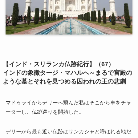
第二次インド遠征～インド中南部の遺跡を訪ねて
仏教聖地スリランカ紀行
第三次インド遠征～ブッダゆかりの地を巡る旅
仏教コラム＋α
【インド・スリランカ仏跡紀行】（67）
プロフィール
インドの象徴タージ・マハルへ～まるで宮殿の
ような墓とそれを見つめる囚われの王の悲劇
仏教コラム・法話
マドゥライからデリーへ飛んだ私はそこから車をチャ
お知らせ
ーターし、仏跡巡りを開始した。
僧侶の日記
デリーから最も近い仏跡はサンカシャと呼ばれる地だ
仏教書データベース