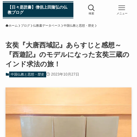
【日々是読書】僧侶上田隆弘の仏
教ブログ
検索
メニュー
ホーム
ブログ
仏教書データベース
中国仏教と思想・歴史
浄土真宗入門 親鸞伝
玄奘『大唐西域記』あらすじと感想～
『西遊記』のモデルになった玄奘三蔵の
シン日本仏教史
インド求法の旅！
2023年10月27日
中国仏教と思想・歴史
インド・スリランカ編
仏教入門・現地写真から見るブッダの生涯
インド・スリランカ仏跡紀行
第一次インド遠征～ガンジス川の聖地を訪ねて