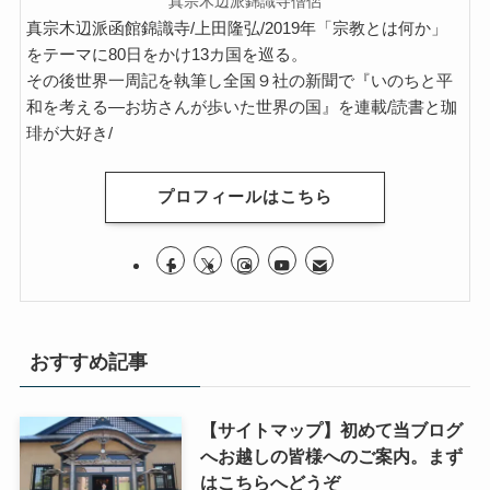
真宗木辺派錦識寺僧侶
真宗木辺派函館錦識寺/上田隆弘/2019年「宗教とは何か」
をテーマに80日をかけ13カ国を巡る。
その後世界一周記を執筆し全国９社の新聞で『いのちと平
和を考える―お坊さんが歩いた世界の国』を連載/読書と珈
琲が大好き/
プロフィールはこちら
おすすめ記事
【サイトマップ】初めて当ブログ
へお越しの皆様へのご案内。まず
はこちらへどうぞ