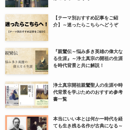
【テーマ別おすすめ記事をご紹
介】～迷ったらこちらへどうぞ
『親鸞伝～悩み多き英雄の偉大な
る生涯』～浄土真宗の開祖の生涯
を時代背景と共に解説！
浄土真宗開祖親鸞聖人の生涯や時
代背景を学ぶためのおすすめ参考
書一覧
本当にいい本とは何かー時代を経
ても生き残る名作が古典になる～