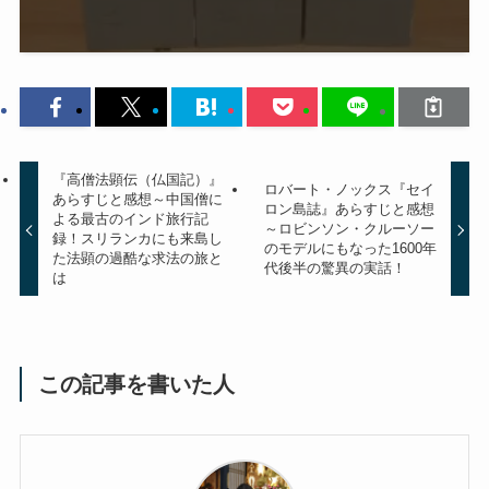
『高僧法顕伝（仏国記）』
ロバート・ノックス『セイ
あらすじと感想～中国僧に
ロン島誌』あらすじと感想
よる最古のインド旅行記
～ロビンソン・クルーソー
録！スリランカにも来島し
のモデルにもなった1600年
た法顕の過酷な求法の旅と
代後半の驚異の実話！
は
この記事を書いた人