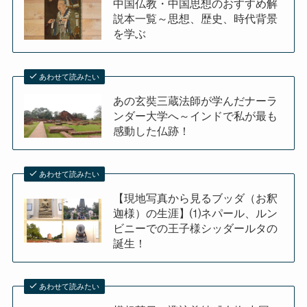
中国仏教・中国思想のおすすめ解
説本一覧～思想、歴史、時代背景
を学ぶ
あわせて読みたい
あの玄奘三蔵法師が学んだナーラ
ンダー大学へ～インドで私が最も
感動した仏跡！
あわせて読みたい
【現地写真から見るブッダ（お釈
迦様）の生涯】⑴ネパール、ルン
ビニーでの王子様シッダールタの
誕生！
あわせて読みたい