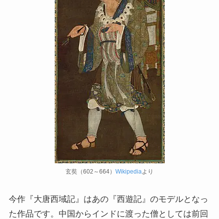
ドストエフスキー論
ドストエフスキーとキリスト教
ドストエフスキーとフロイトの父親殺し
ドストエフスキーゆかりの地を巡る旅
秋に記す夏の印象～パリ・ジョージアの旅
ドストエフスキー、妻と歩んだ運命の旅～狂気と愛
の西欧旅行
玄奘（602～664）
Wikipedia
より
『ローマ旅行記』～劇場都市ローマの魅力とベルニ
今作『大唐西域記』はあの『西遊記』のモデルとなっ
ーニ巡礼
た作品です。中国からインドに渡った僧としては前回