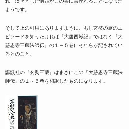
れ、淡々とした情報がこの書に書かれることになった
その他おすすめ本
ようです。
世界一周記
そして上の引用にありますように、もし玄奘の旅のエ
ピソードを知りたければ『大唐西域記』ではなく『大
タンザニア・トルコ編
慈恩寺三蔵法師伝』の１～５巻にそれらが記されてい
るとのこと。
イスラエル編
講談社の『玄奘三蔵』はまさにこの『大慈恩寺三蔵法
ポーランド編
師伝』の１～５巻を和訳したものになります。
チェコ・オーストリア編
ボスニア・クロアチア編
イタリア・バチカン編