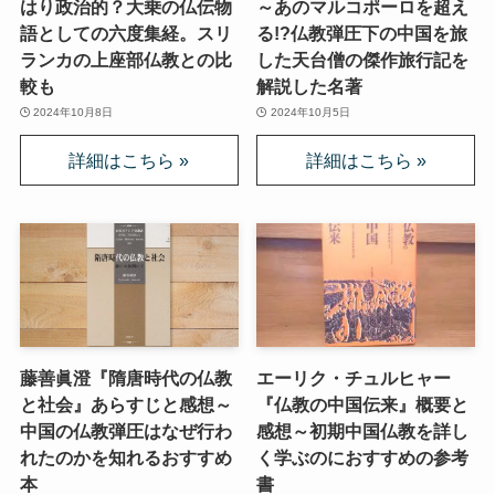
はり政治的？大乗の仏伝物
～あのマルコポーロを超え
語としての六度集経。スリ
る!?仏教弾圧下の中国を旅
ランカの上座部仏教との比
した天台僧の傑作旅行記を
較も
解説した名著
2024年10月8日
2024年10月5日
藤善眞澄『隋唐時代の仏教
エーリク・チュルヒャー
と社会』あらすじと感想～
『仏教の中国伝来』概要と
中国の仏教弾圧はなぜ行わ
感想～初期中国仏教を詳し
れたのかを知れるおすすめ
く学ぶのにおすすめの参考
本
書