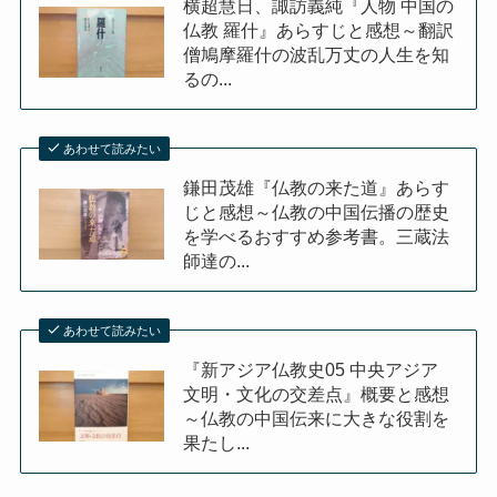
横超慧日、諏訪義純『人物 中国の
仏教 羅什』あらすじと感想～翻訳
僧鳩摩羅什の波乱万丈の人生を知
るの...
あわせて読みたい
鎌田茂雄『仏教の来た道』あらす
じと感想～仏教の中国伝播の歴史
を学べるおすすめ参考書。三蔵法
師達の...
あわせて読みたい
『新アジア仏教史05 中央アジア
文明・文化の交差点』概要と感想
～仏教の中国伝来に大きな役割を
果たし...