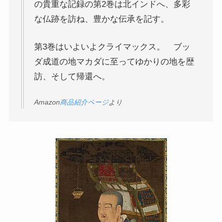
の貴重な記録の第2巻は北インドへ、多彩
親鸞とドストエフスキー
な仏跡を訪ね、豊かな伝承を記す。
連載「『カラマーゾフの兄弟』を読む」
第3巻はいよいよクライマックス。 ブッ
ダ成道の地マカダに至ってゆかりの地を歴
上巻
訪、そして帰還へ。
連載「『レ・ミゼラブル』を読む」
Amazon
商品紹介ページ
より
第一部
ドストエフスキー資料データベース
ドストエフスキー作品
ドストエフスキー伝記