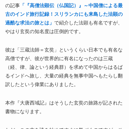
の記事
「『高僧法顕伝（仏国記）』～中国僧による最
独ソ戦・冷戦下の世界
古のインド旅行記録！スリランカにも来島した法顕の
過酷な求法の旅とは」
で紹介した法顕も有名ですが、
レーニン・スターリン時代のソ連の歴史
やはり玄奘の知名度は圧倒的です。
独ソ戦～ソ連とナチスの絶滅戦争
彼は「三蔵法師＝玄奘」というくらい日本でも有名な
高僧ですが、彼が世界的に有名になったのは三蔵
スターリンとヒトラーの虐殺・ホロコースト
（経、律、論という経典群）を求めて中国からはるば
るインドへ旅し、大量の経典を無事中国へもたらし翻
冷戦世界の歴史・思想・文学に学ぶ
訳したという偉業にありました。
現代ロシアとロシア・ウクライナ戦争
本作『大唐西域記』はそうした玄奘の旅路が記された
ボスニア紛争とルワンダ虐殺の悲劇～冷戦後の国際
書物になります。
紛争