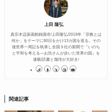
上田 隆弘
真宗木辺派函館錦識寺/上田隆弘/2019年「宗教とは
何か」をテーマに80日をかけ13カ国を巡る。その
後世界一周記を執筆し全国９社の新聞で『いのち
と平和を考える―お坊さんが歩いた世界の国』を
連載/読書と珈琲が大好き/
関連記事