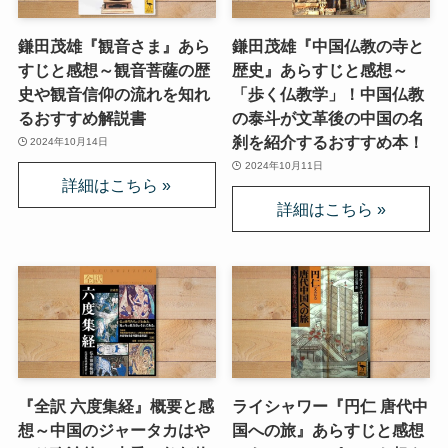
鎌田茂雄『観音さま』あら
鎌田茂雄『中国仏教の寺と
すじと感想～観音菩薩の歴
歴史』あらすじと感想～
史や観音信仰の流れを知れ
「歩く仏教学」！中国仏教
るおすすめ解説書
の泰斗が文革後の中国の名
刹を紹介するおすすめ本！
2024年10月14日
2024年10月11日
『全訳 六度集経』概要と感
ライシャワー『円仁 唐代中
想～中国のジャータカはや
国への旅』あらすじと感想