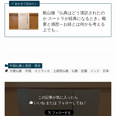
あわせて読みたい
船山徹『仏典はどう漢訳されたの
か スートラが経典になるとき』概
要と感想～お経とは何かを考える
上でも...
中国仏教と思想・歴史
大乗仏教
中国
スリランカ
上座部仏教
仏教
読書
インド
日本
この記事が気に入ったら
いいね または フォローしてね！