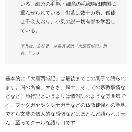
いる。細糸の
毛氈
・細糸の毛織物は隣国に
三島由紀夫と日本文学
重んぜられている。伽藍は数十カ所、僧徒
は千余人おり、小乗の説一切有部を学習し
ロシアの偉大な作家プーシキン・ゴーゴリ
ている。
ロシアの巨人トルストイ
平凡社、玄奘著、水谷真成訳『大唐西域記』第一
巻、P５０
ロシアの文豪ツルゲーネフ
ロシアの大作家チェーホフの名作たち
基本的に『大唐西域記』は最後までこの調子で語られ
ます。国の名前、大きさ、風土、そこでの宗教事情な
ニーチェとドストエフスキー
どなど、旅行記というよりは情報誌のような雰囲気で
す。ブッダガヤやクシナガラなどの仏教徒憧れの聖地
愛すべき遍歴の騎士ドン・キホーテ
ですら玄奘の個人的な感慨などはほとんど語られませ
ん。至ってクールな語り口です。
フランス文学と歴史・文化