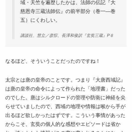
域・天竺を遍歴したかは、法師の伝記『大
哲学者ショーペンハウアーに学ぶ
慈恩寺三蔵法師伝』の前半部分（巻一―巻
カフカの街プラハとチェコ文学
五）にくわしい。
講談社、慧立／彦悰、長澤和俊訳『玄奘三蔵』P６
ローマ帝国の興亡とバチカン、ローマカトリック
イタリアルネサンスと知の革命
なるほど、そういうことだったのですね！
光の画家フェルメールと科学革命
太宗とは唐の皇帝のことです。つまり『大唐西域記』
奇跡の音楽家メンデルスゾーンの驚異の人生
は唐の皇帝の命令によって作られた「地理書」だった
のでした。唐はシルクロードの管理や防衛に神経を尖
クラシック・西洋美術から見るヨーロッパ
らせていましたので、西域の地理や情報は喉から手が
出るほど欲しかったはずです。こういう事情があった
夢の国ディズニーランド研究
からこそ、玄奘の個人的な感想やエピソードは省か