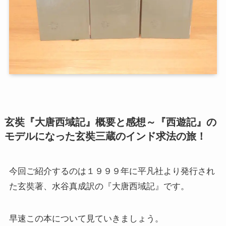
第二次インド遠征～インド中南部の遺跡を訪ねて
仏教聖地スリランカ紀行
第三次インド遠征～ブッダゆかりの地を巡る旅
仏教コラム＋α
玄奘『大唐西域記』概要と感想～『西遊記』の
モデルになった玄奘三蔵のインド求法の旅！
プロフィール
仏教コラム・法話
今回ご紹介するのは１９９９年に平凡社より発行され
た玄奘著、水谷真成訳の『大唐西域記』です。
お知らせ
早速この本について見ていきましょう。
僧侶の日記