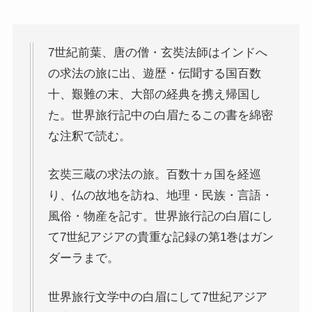
仏教書データベース
7世紀前葉、唐の僧・玄奘法師はインドへ
の求法の旅に出、遊歴・伝聞する国百数
インド思想と文化、歴史
十、艱難の末、大部の経典を携え帰国し
た。世界旅行記中の白眉たるこの書を綿密
インドにおける仏教
な注釈で読む。
スリランカ、ネパール、東南アジアの仏教
玄奘三蔵の求法の旅。百数十ヵ国を経巡
り、仏の故地を訪ね、地理・民族・言語・
中国仏教と思想・歴史
風俗・物産を記す。世界旅行記の白眉にし
て7世紀アジアの貴重な記録の第1巻はガン
日本仏教とその歴史
ダーラまで。
親鸞とドストエフスキー・世界文学
世界旅行文学中の白眉にして7世紀アジア