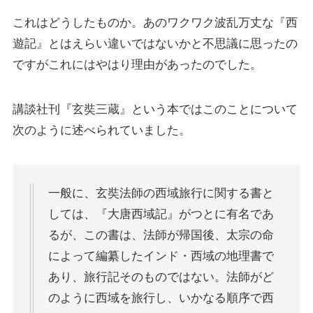
これはどうしたものか。あのワクワク波乱万丈な『西
『レ・ミゼラブル』をもっと楽しむために
遊記』とはえらい違いではないかと不思議に思ったの
ですがこれにはやはり理由があったのでした。
ブログ筆者イチオシの作家エミール・ゾラ
講談社刊『玄奘三蔵』という本ではこのことについて
イギリス・ドイツ文学と歴史・文化
次のように述べられていました。
名作の宝庫・シェイクスピア
一般に、玄奘法師の西域旅行に関する書と
蜷川幸雄と現代演劇
しては、『大唐西域記』がつとに有名であ
るが、この書は、法師が帰国後、太宗の命
イギリスの文豪ディケンズ
によって編纂したインド・西域の地理書で
あり、旅行記そのものではない。法師がど
ドイツの大詩人ゲーテを味わう
のように西域を旅行し、いかなる順序で西