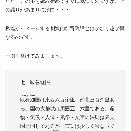
ただ、この本を読み始めてすぐに気づくのですが、そ
マルクス・エンゲルス研究
の語りがあまりに淡白・・・
マルクスは宗教的な現象か
私達がイメージする刺激的な冒険譚とはかなり趣が異
なるのです。
おすすめマルクス・エンゲルス伝記
マルクス・エンゲルス著作と関連作品
一例を挙げてみましょう。
マルクス・エンゲルスの生涯と思想背景
七 跋禄迦国
産業革命とイギリス・ヨーロッパ社会
バールカー
跋禄迦
国は東西六百余里、南北三百余里あ
ロシアの歴史・文化とドストエフスキー
る。国の大都城は周囲五、六里である。産
物・気候・人情・風俗・文字の法則は屈支
ディストピア・SF小説から考える現代社会
国と同じであるが、言語は少しく異なって
もうせん