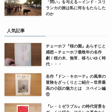
「問い」を与える～インド・スリ
ランカの旅は私に何をもたらした
のか
人気記事
チェーホフ『桜の園』あらすじと
感想～チェーホフ最晩年の名作
劇！桜の木、無常、移ろいゆく時
代・・・
名作『ドン・キホーテ』の風車の
冒険をざっくりとご紹介～世界最
高の小説の魅力とは スペイン編
⑪
『レ・ミゼラブル』の時代背景を