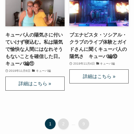
イギリスの文豪ディケンズ
ドイツの大詩人ゲーテを味わう
キューバ人の陽気さに付い
ブエナビスタ・ソシアル・
哲学者ショーペンハウアーに学ぶ
ていけず寝込む。私は陽気
クラブのライブ体験とガイ
で愉快な人間にはなれそう
ドさんに聞くキューバ人の
もないことを確信した日。
陽気さ キューバ編⑩
カフカの街プラハとチェコ文学
キューバ編⑪
2019年11月4日
キューバ編
2019年11月6日
キューバ編
ローマ帝国の興亡とバチカン、ローマカトリック
イタリアルネサンスと知の革命
光の画家フェルメールと科学革命
奇跡の音楽家メンデルスゾーンの驚異の人生
1
2
...
9