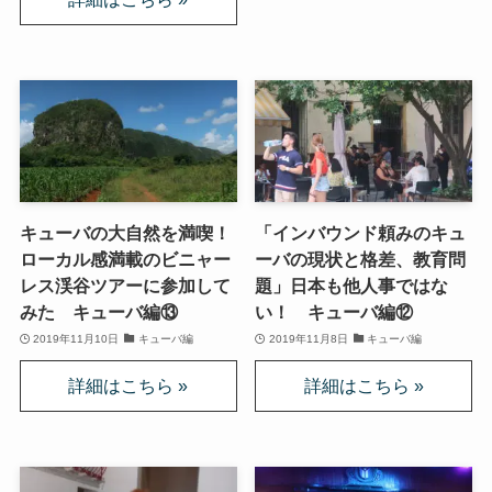
ニーチェとドストエフスキー
愛すべき遍歴の騎士ドン・キホーテ
フランス文学と歴史・文化
キューバの大自然を満喫！
「インバウンド頼みのキュ
『レ・ミゼラブル』をもっと楽しむために
ローカル感満載のビニャー
ーバの現状と格差、教育問
レス渓谷ツアーに参加して
題」日本も他人事ではな
ブログ筆者イチオシの作家エミール・ゾラ
みた キューバ編⑬
い！ キューバ編⑫
2019年11月10日
キューバ編
2019年11月8日
キューバ編
イギリス・ドイツ文学と歴史・文化
名作の宝庫・シェイクスピア
蜷川幸雄と現代演劇