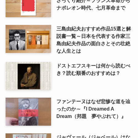
ざっくり紹介～フランス革命から
ナポレオン時代、七月革命まで
三島由紀夫おすすめ作品15選と解
説書一覧～日本を代表する作家三
島由紀夫作品の面白さとその壮絶
な人生とは
ドストエフスキーは何から読むべ
き？読む順番のおすすめは？
ファンテーヌはなぜ悲惨な道を辿
ったのか～『I Dreamed A
Dream（邦題 夢やぶれて）』
ジャヴェール（ジャベール）はな