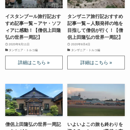
スターリンとヒトラーの虐殺・ホロコースト
イスタンブール旅行記おす
タンザニア旅行記おすすめ
冷戦世界の歴史・思想・文学に学ぶ
すめ記事一覧～アヤ・ソフ
記事一覧～人類発祥の地を
ィアに感動！【僧侶上田隆
目指して僧侶が行く！【僧
弘の世界一周記】
侶上田隆弘の世界一周記】
現代ロシアとロシア・ウクライナ戦争
2020年9月11日
2020年9月4日
タンザニア・トルコ編
タンザニア・トルコ編
ボスニア紛争とルワンダ虐殺の悲劇～冷戦後の国際
紛争
マルクス・エンゲルス研究
マルクスは宗教的な現象か
おすすめマルクス・エンゲルス伝記
マルクス・エンゲルス著作と関連作品
僧侶上田隆弘の世界一周記
いよいよこの旅も終わりを