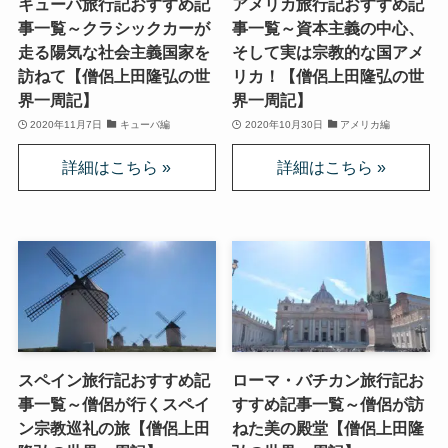
キューバ旅行記おすすめ記
アメリカ旅行記おすすめ記
第二次インド遠征～インド中南部の遺跡を訪ねて
事一覧～クラシックカーが
事一覧～資本主義の中心、
走る陽気な社会主義国家を
そして実は宗教的な国アメ
仏教聖地スリランカ紀行
訪ねて【僧侶上田隆弘の世
リカ！【僧侶上田隆弘の世
界一周記】
界一周記】
第三次インド遠征～ブッダゆかりの地を巡る旅
2020年11月7日
キューバ編
2020年10月30日
アメリカ編
仏教コラム＋α
プロフィール
仏教コラム・法話
お知らせ
スペイン旅行記おすすめ記
ローマ・バチカン旅行記お
僧侶の日記
事一覧～僧侶が行くスペイ
すすめ記事一覧～僧侶が訪
ン宗教巡礼の旅【僧侶上田
ねた美の殿堂【僧侶上田隆
仏教書データベース