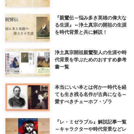
『親鸞伝～悩み多き英雄の偉大な
る生涯』～浄土真宗の開祖の生涯
を時代背景と共に解説！
浄土真宗開祖親鸞聖人の生涯や時
代背景を学ぶためのおすすめ参考
書一覧
本当にいい本とは何かー時代を経
ても生き残る名作が古典になる～
愛すべきチェーホフ・ゾラ
『レ・ミゼラブル』解説記事一覧
～キャラクターや時代背景などレ