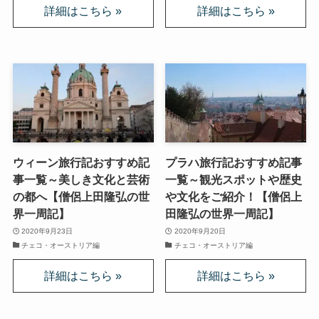
上巻
連載「『レ・ミゼラブル』を読む」
第一部
ドストエフスキー資料データベース
ウィーン旅行記おすすめ記
プラハ旅行記おすすめ記事
ドストエフスキー作品
事一覧～美しき文化と芸術
一覧～観光スポットや歴史
の都へ【僧侶上田隆弘の世
や文化をご紹介！【僧侶上
ドストエフスキー伝記
界一周記】
田隆弘の世界一周記】
2020年9月23日
2020年9月20日
チェコ・オーストリア編
チェコ・オーストリア編
ドストエフスキー論
ドストエフスキーとキリスト教