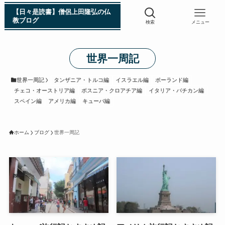
【日々是読書】僧侶上田隆弘の仏
教ブログ
検索
メニュー
世界一周記
浄土真宗入門 親鸞伝
世界一周記
タンザニア・トルコ編
イスラエル編
ポーランド編
チェコ・オーストリア編
ボスニア・クロアチア編
イタリア・バチカン編
シン日本仏教史
スペイン編
アメリカ編
キューバ編
インド・スリランカ編
ホーム
ブログ
世界一周記
仏教入門・現地写真から見るブッダの生涯
インド・スリランカ仏跡紀行
第一次インド遠征～ガンジス川の聖地を訪ねて