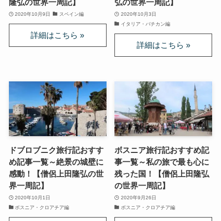
隆弘の世界一周記】
弘の世界一周記】
2020年10月9日
スペイン編
2020年10月3日
インド思想と文化、歴史
イタリア・バチカン編
インドにおける仏教
スリランカ、ネパール、東南アジアの仏教
中国仏教と思想・歴史
日本仏教とその歴史
ドブロブニク旅行記おすす
ボスニア旅行記おすすめ記
親鸞とドストエフスキー・世界文学
め記事一覧～絶景の城壁に
事一覧～私の旅で最も心に
感動！【僧侶上田隆弘の世
残った国！【僧侶上田隆弘
親鸞とドストエフスキー
界一周記】
の世界一周記】
2020年10月1日
2020年9月26日
連載「『カラマーゾフの兄弟』を読む」
ボスニア・クロアチア編
ボスニア・クロアチア編