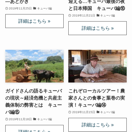
―あとがき
迎える…キューバ最後の夜
マルクス・エンゲルスの生涯と思想背景
と日本帰国 キューバ編⑯
2019年11月25日
キューバ編
2019年11月21日
キューバ編
産業革命とイギリス・ヨーロッパ社会
ロシアの歴史・文化とドストエフスキー
ディストピア・SF小説から考える現代社会
三島由紀夫と日本文学
ロシアの偉大な作家プーシキン・ゴーゴリ
ガイドさんの語るキューバ
これぞローカルツアー！農
の現状～経済危機と共産主
家さんとの食事と葉巻の実
ロシアの巨人トルストイ
義体制の弊害とは キュー
演！キューバ編⑭
バ編⑮
2019年11月15日
キューバ編
ロシアの文豪ツルゲーネフ
2019年11月18日
キューバ編
ロシアの大作家チェーホフの名作たち