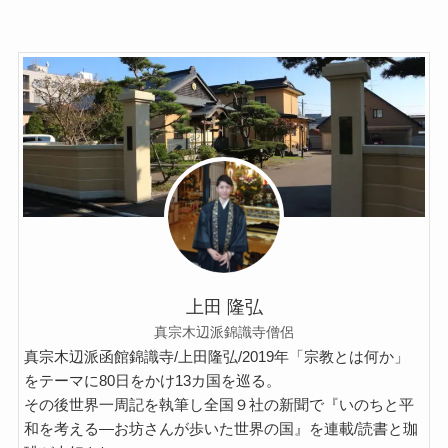
クラシック・西洋美術から見るヨーロッパ
夢の国ディズニーランド研究
その他おすすめ本
世界一周記
タンザニア・トルコ編
イスラエル編
上田 隆弘
ポーランド編
真宗木辺派錦識寺僧侶
真宗木辺派函館錦識寺/上田隆弘/2019年「宗教とは何か」
をテーマに80日をかけ13カ国を巡る。
チェコ・オーストリア編
その後世界一周記を執筆し全国９社の新聞で『いのちと平
和を考える―お坊さんが歩いた世界の国』を連載/読書と珈
ボスニア・クロアチア編