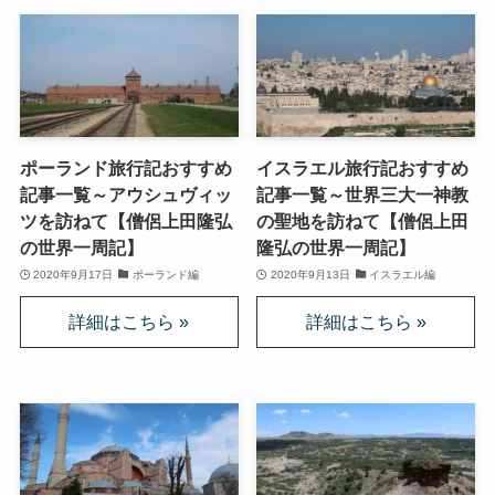
ドストエフスキーとフロイトの父親殺し
ドストエフスキーゆかりの地を巡る旅
秋に記す夏の印象～パリ・ジョージアの旅
ポーランド旅行記おすすめ
イスラエル旅行記おすすめ
ドストエフスキー、妻と歩んだ運命の旅～狂気と愛
記事一覧～アウシュヴィッ
記事一覧～世界三大一神教
の西欧旅行
ツを訪ねて【僧侶上田隆弘
の聖地を訪ねて【僧侶上田
の世界一周記】
隆弘の世界一周記】
『ローマ旅行記』～劇場都市ローマの魅力とベルニ
2020年9月17日
ポーランド編
2020年9月13日
イスラエル編
ーニ巡礼
独ソ戦・冷戦下の世界
レーニン・スターリン時代のソ連の歴史
独ソ戦～ソ連とナチスの絶滅戦争