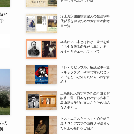
を時代背景と共に解説！
街と
浄土真宗開祖親鸞聖人の生涯や時
①
代背景を学ぶためのおすすめ参考
書一覧
本当にいい本とは何かー時代を経
ても生き残る名作が古典になる～
愛すべきチェーホフ・ゾラ
『レ・ミゼラブル』解説記事一覧
～キャラクターや時代背景などレ
ミゼをもっと知りたい方へおすす
め！
三島由紀夫おすすめ作品15選と解
説書一覧～日本を代表する作家三
島由紀夫作品の面白さとその壮絶
な人生とは
ドストエフスキーおすすめ作品７
ムの
選！ロシア文学の面白さが詰まっ
た珠玉の名作をご紹介！
⑳