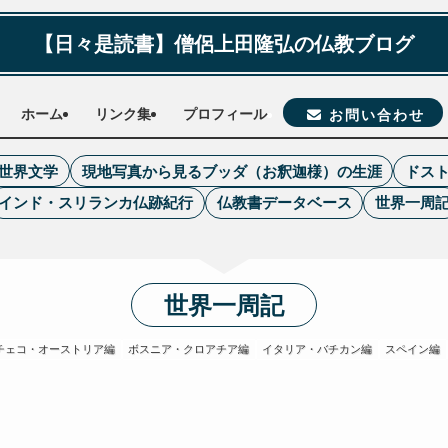
【日々是読書】僧侶上田隆弘の仏教ブログ
ホーム
リンク集
プロフィール
お問い合わせ
世界文学
現地写真から見るブッダ（お釈迦様）の生涯
ドス
インド・スリランカ仏跡紀行
仏教書データベース
世界一周
世界一周記
チェコ・オーストリア編
ボスニア・クロアチア編
イタリア・バチカン編
スペイン編