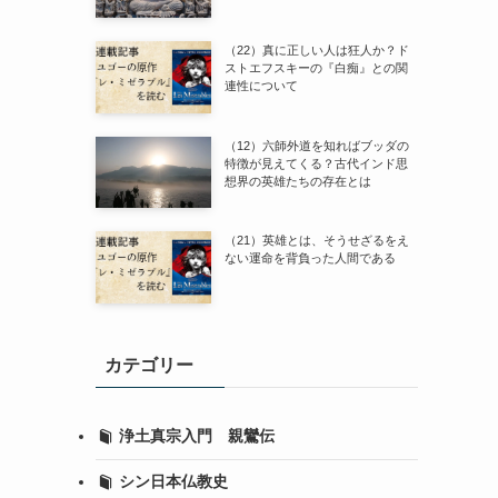
（22）真に正しい人は狂人か？ド
ストエフスキーの『白痴』との関
連性について
（12）六師外道を知ればブッダの
特徴が見えてくる？古代インド思
想界の英雄たちの存在とは
（21）英雄とは、そうせざるをえ
ない運命を背負った人間である
カテゴリー
浄土真宗入門 親鸞伝
シン日本仏教史