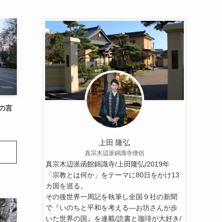
の言
上田 隆弘
真宗木辺派錦識寺僧侶
真宗木辺派函館錦識寺/上田隆弘/2019年
「宗教とは何か」をテーマに80日をかけ13
カ国を巡る。
その後世界一周記を執筆し全国９社の新聞
で『いのちと平和を考える―お坊さんが歩
いた世界の国』を連載/読書と珈琲が大好き/