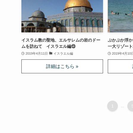
イスラム教の聖地、エルサレムの岩のドー
ぷかぷか浮か
ムを訪ねて イスラエル編⑬
一大リゾート
2019年4月11日
イスラエル編
2019年4月10
1
...