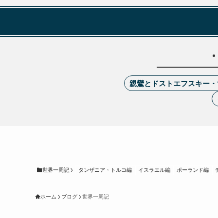
親鸞とドストエフスキー・
世界一周記
タンザニア・トルコ編
イスラエル編
ポーランド編
ホーム
ブログ
世界一周記