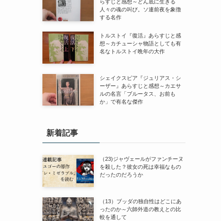
らすじと感想～どん底に生きる
人々の魂の叫び。ソ連前夜を象徴
する名作
トルストイ『復活』あらすじと感
想～カチューシャ物語としても有
名なトルストイ晩年の大作
シェイクスピア『ジュリアス・シ
ーザー』あらすじと感想～カエサ
ルの名言「ブルータス、お前も
か」で有名な傑作
新着記事
（23)ジャヴェールがファンチーヌ
を殺した？彼女の死は幸福なもの
だったのだろうか
（13）ブッダの独自性はどこにあ
ったのか～六師外道の教えとの比
較を通して