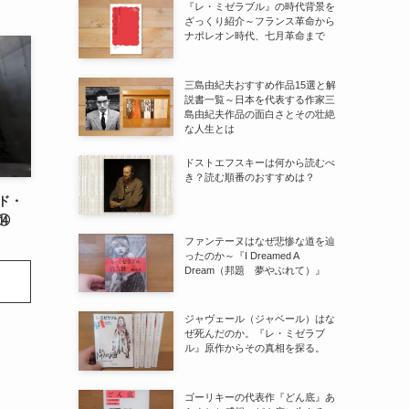
『レ・ミゼラブル』の時代背景を
ざっくり紹介～フランス革命から
ナポレオン時代、七月革命まで
三島由紀夫おすすめ作品15選と解
説書一覧～日本を代表する作家三
島由紀夫作品の面白さとその壮絶
な人生とは
ドストエフスキーは何から読むべ
き？読む順番のおすすめは？
ド・
⑭
ファンテーヌはなぜ悲惨な道を辿
ったのか～『I Dreamed A
Dream（邦題 夢やぶれて）』
ジャヴェール（ジャベール）はな
ぜ死んだのか。『レ・ミゼラブ
ル』原作からその真相を探る。
ゴーリキーの代表作『どん底』あ