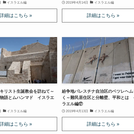
日
イスラエル編
2019年4月14日
イスラエル編
キリスト生誕教会を訪ねて～
紛争地パレスチナ自治区のベツレヘム
物語とムハンマド イスラエ
く～難民居住区と分離壁、平和とは 
ラエル編⑰
日
イスラエル編
2019年4月13日
イスラエル編