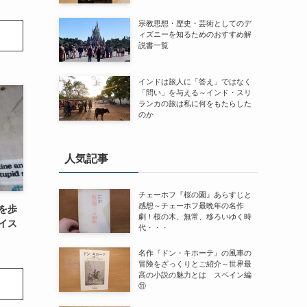
宗教思想・歴史・芸術としてのデ
ィズニーを知るためのおすすめ解
説書一覧
インドは旅人に「答え」ではなく
「問い」を与える～インド・スリ
ランカの旅は私に何をもたらした
のか
人気記事
チェーホフ『桜の園』あらすじと
感想～チェーホフ最晩年の名作
を歩
劇！桜の木、無常、移ろいゆく時
イス
代・・・
名作『ドン・キホーテ』の風車の
冒険をざっくりとご紹介～世界最
高の小説の魅力とは スペイン編
⑪