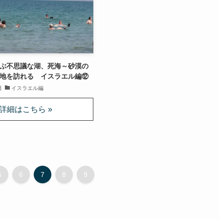
ぶ不思議な湖、死海～砂漠の
地を訪れる イスラエル編⑫
日
イスラエル編
5
6
7
8
9