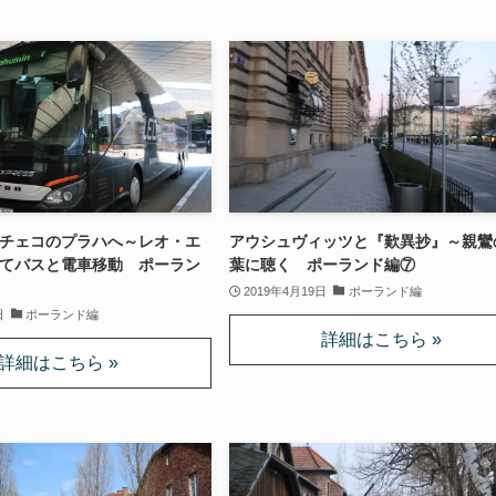
チェコのプラハへ～レオ・エ
アウシュヴィッツと『歎異抄』～親鸞
てバスと電車移動 ポーラン
葉に聴く ポーランド編⑦
2019年4月19日
ポーランド編
日
ポーランド編