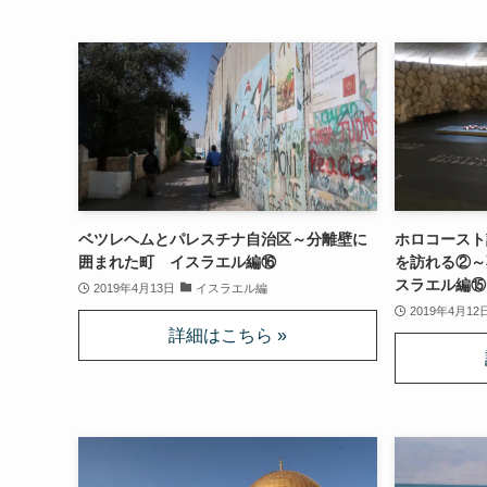
ベツレヘムとパレスチナ自治区～分離壁に
ホロコースト
囲まれた町 イスラエル編⑯
を訪れる②～
スラエル編⑮
2019年4月13日
イスラエル編
2019年4月12