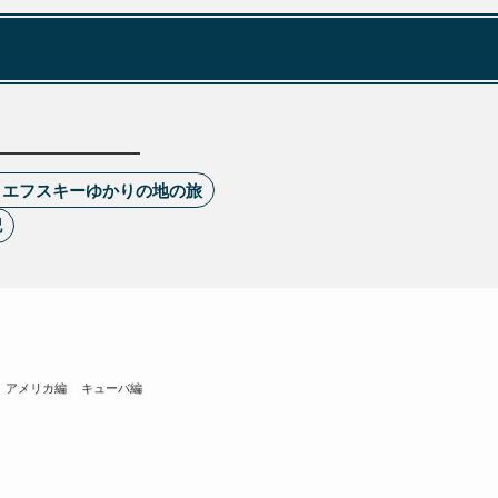
トエフスキーゆかりの地の旅
記
アメリカ編
キューバ編