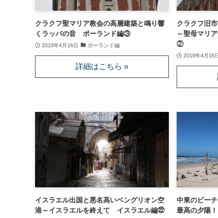
クラクフ聖マリア教会の高層建築と鳴り響
クラクフ旧市
くラッパの音 ポーランド編③
～聖母マリア
②
2019年4月16日
ポーランド編
2019年4月16
イスラエル出国と悪名高いベングリオン空
中東のビーチ
港～イスラエルを終えて イスラエル編㉒
最高の夕陽！