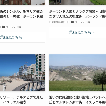
街のシンボル、聖マリア教会
ポーランド入国とクラクフ散策～旧市
信仰と一神教 ポーランド編
ユダヤ人地区の街並み ポーランド編
2019年4月15日
ポーランド編
日
ポーランド編
リゾート、テルアビブで見た
近いのに絶望的に遠い聖地…ベツレヘ
 イスラエル編㉑
丘とエルサレム新市街 イスラエル編